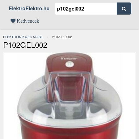
ElektroElektro.hu
Kedvencek
ELEKTRONIKA ÉS MOBIL
JELENLEGI:
P102GEL002
P102GEL002