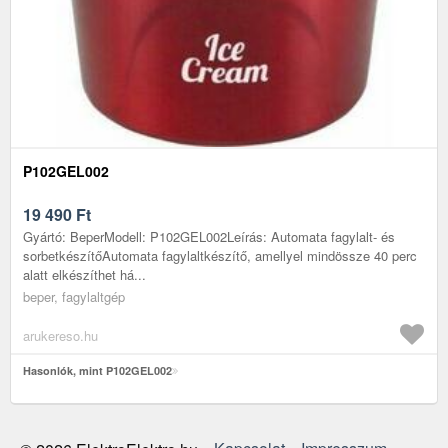
P102GEL002
19 490
Ft
Gyártó: BeperModell: P102GEL002Leírás: Automata fagylalt- és
sorbetkészítőAutomata fagylaltkészítő, amellyel mindössze 40 perc
alatt elkészíthet há...
beper, fagylaltgép
arukereso.hu
Hasonlók, mint P102GEL002