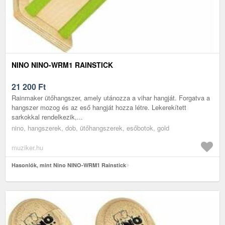
NINO NINO-WRM1 RAINSTICK
21 200
Ft
Rainmaker ütőhangszer, amely utánozza a vihar hangját. Forgatva a
hangszer mozog és az eső hangját hozza létre. Lekerekített
sarkokkal rendelkezik,...
nino, hangszerek, dob, ütőhangszerek, esőbotok, gold
muziker.hu
Hasonlók, mint Nino NINO-WRM1 Rainstick