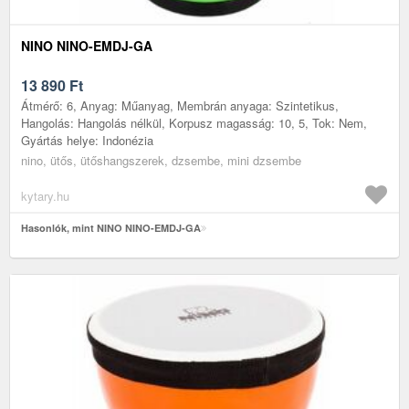
NINO NINO-EMDJ-GA
13 890
Ft
Átmérő: 6, Anyag: Műanyag, Membrán anyaga: Szintetikus,
Hangolás: Hangolás nélkül, Korpusz magasság: 10, 5, Tok: Nem,
Gyártás helye: Indonézia
nino, ütős, ütőshangszerek, dzsembe, mini dzsembe
kytary.hu
Hasonlók, mint NINO NINO-EMDJ-GA