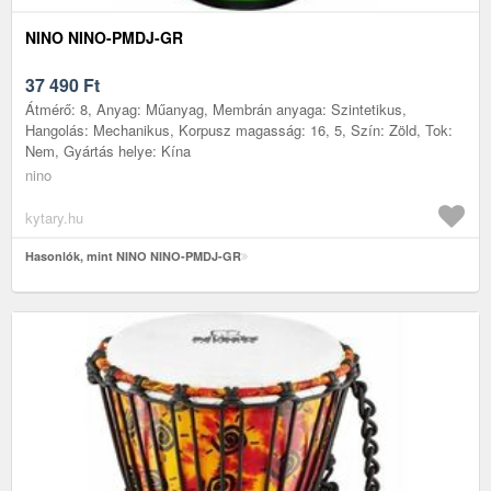
NINO NINO-PMDJ-GR
37 490
Ft
Átmérő: 8, Anyag: Műanyag, Membrán anyaga: Szintetikus,
Hangolás: Mechanikus, Korpusz magasság: 16, 5, Szín: Zöld, Tok:
Nem, Gyártás helye: Kína
nino
kytary.hu
Hasonlók, mint NINO NINO-PMDJ-GR