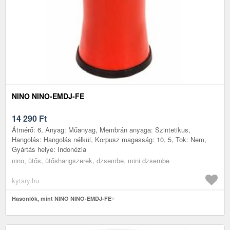
NINO NINO-EMDJ-FE
14 290
Ft
Átmérő: 6, Anyag: Műanyag, Membrán anyaga: Szintetikus,
Hangolás: Hangolás nélkül, Korpusz magasság: 10, 5, Tok: Nem,
Gyártás helye: Indonézia
nino, ütős, ütőshangszerek, dzsembe, mini dzsembe
kytary.hu
Hasonlók, mint NINO NINO-EMDJ-FE