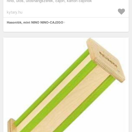
nino, ütős, ütőshangszerek, cajón, karton cajónok
kytary.hu
Hasonlók, mint NINO NINO-CAJ2GO