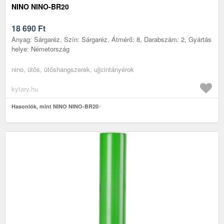
NINO NINO-BR20
18 690
Ft
Anyag: Sárgaréz, Szín: Sárgaréz, Átmérő: 8, Darabszám: 2, Gyártás
helye: Németország
nino, ütős, ütőshangszerek, ujjcintányérok
kytary.hu
Hasonlók, mint NINO NINO-BR20