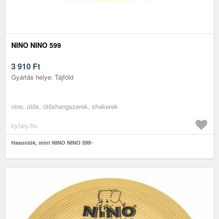
NINO NINO 599
3 910
Ft
Gyártás helye: Tájföld
nino, ütős, ütőshangszerek, shakerek
kytary.hu
Hasonlók, mint NINO NINO 599