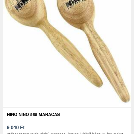
NINO NINO 565 MARACAS
9 040
Ft
ütőhangszer: tojás alakú maracas, kaucsukfából készült, kis méret,