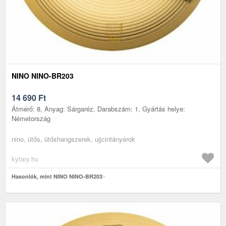
NINO NINO-BR203
14 690
Ft
Átmérő: 8, Anyag: Sárgaréz, Darabszám: 1, Gyártás helye:
Németország
nino, ütős, ütőshangszerek, ujjcintányérok
kytary.hu
Hasonlók, mint NINO NINO-BR203