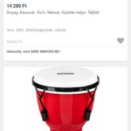
14 290
Ft
Anyag: Kaucsuk, Szín: Natural, Gyártás helye: Tájföld
nino, ütős, ütőshangszerek, claves
kytary.hu
Hasonlók, mint NINO NINO502-MC