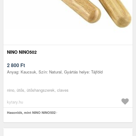
NINO NINO502
2 800
Ft
Anyag: Kaucsuk, Szín: Natural, Gyártás helye: Tájföld
nino, ütős, ütőshangszerek, claves
kytary.hu
Hasonlók, mint NINO NINO502