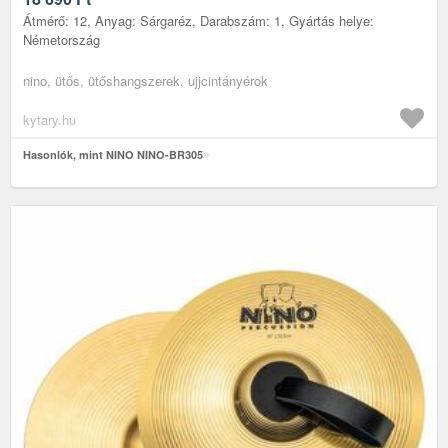
Átmérő: 12, Anyag: Sárgaréz, Darabszám: 1, Gyártás helye:
Németország
nino, ütős, ütőshangszerek, ujjcintányérok
kytary.hu
Hasonlók, mint NINO NINO-BR305