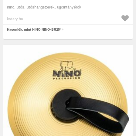
nino, ütős, ütőshangszerek, ujjcintányérok
kytary.hu
Hasonlók, mint NINO NINO-BR254