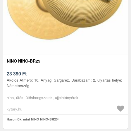
NINO NINO-BR25
23 390
Ft
Akciós.Átmérő: 10, Anyag: Sárgaréz, Darabszám: 2, Gyártás helye:
Németország
nino, ütős, ütőshangszerek, ujjcintányérok
kytary.hu
Hasonlók, mint NINO NINO-BR25