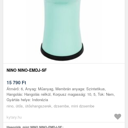
NINO NINO-EMDJ-SF
15 790
Ft
Átmérő: 6, Anyag: Műanyag, Membrán anyaga: Szintetikus,
Hangolás: Hangolás nélkül, Korpusz magasság: 10, 5, Tok: Nem,
Gyártás helye: Indonézia
nino, ütős, ütőshangszerek, dzsembe, mini dzsembe
kytary.hu
Hasonlók, mint NINO NINO-EMDJ-SF