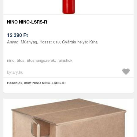
NINO NINO-LSRS-R
12 390
Ft
Anyag: Műanyag, Hossz: 610, Gyártás helye: Kína
nino, ütős, ütőshangszerek, rainstick
kytary.hu
Hasonlók, mint NINO NINO-LSRS-R