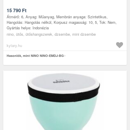
15 790
Ft
Átmérő: 6, Anyag: Műanyag, Membrán anyaga: Szintetikus,
Hangolás: Hangolás nélkül, Korpusz magasság: 10, 5, Tok: Nem,
Gyártás helye: Indonézia
nino, ütős, ütőshangszerek, dzsembe, mini dzsembe
kytary.hu
Hasonlók, mint NINO NINO-EMDJ-BG