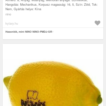
Hangolás: Mechanikus, Korpusz magasság: 16, 5, Szín: Zöld, Tok:
Nem, Gyártás helye: Kína
nino
kytary.hu
Hasonlók, mint NINO NINO-PMDJ-GR