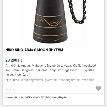
NINO NINO-ADJ4-S MOON RHYTHM
28 290
Ft
Átmérő: 8, Anyag: Mahagóni, Membrán anyaga: Kiváló kecskebőr,
Tok: Nem, Hangolás: Zsinóros, Korpusz magasság: 16, Gyártás
helye: Indonézia
nino, ütős, ütőshangszerek, gyermek ütőshangszerek, dzsembe
kytary.hu
Hasonlók, mint NINO NINO-ADJ4-S Moon Rhythm