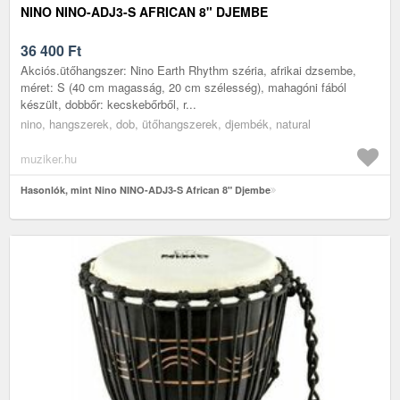
NINO NINO-ADJ3-S AFRICAN 8" DJEMBE
36 400
Ft
Akciós.ütőhangszer: Nino Earth Rhythm széria, afrikai dzsembe,
méret: S (40 cm magasság, 20 cm szélesség), mahagóni fából
készült, dobbőr: kecskebőrből, r...
nino, hangszerek, dob, ütőhangszerek, djembék, natural
muziker.hu
Hasonlók, mint Nino NINO-ADJ3-S African 8" Djembe