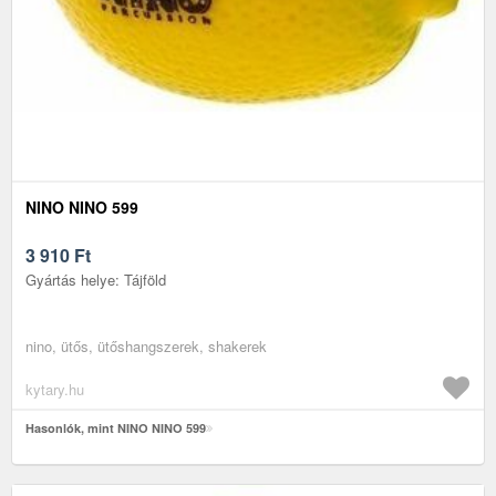
NINO NINO 599
3 910
Ft
Gyártás helye: Tájföld
nino, ütős, ütőshangszerek, shakerek
kytary.hu
Hasonlók, mint NINO NINO 599