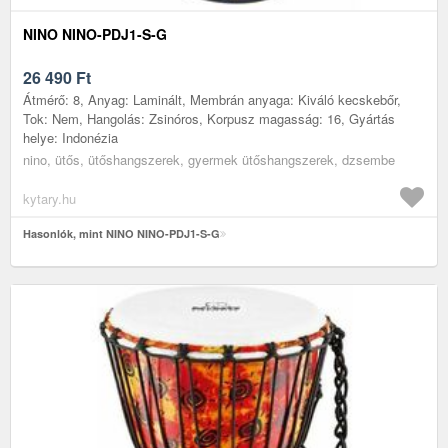
NINO NINO-PDJ1-S-G
26 490
Ft
Átmérő: 8, Anyag: Laminált, Membrán anyaga: Kiváló kecskebőr,
Tok: Nem, Hangolás: Zsinóros, Korpusz magasság: 16, Gyártás
helye: Indonézia
nino, ütős, ütőshangszerek, gyermek ütőshangszerek, dzsembe
kytary.hu
Hasonlók, mint NINO NINO-PDJ1-S-G