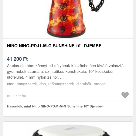
NINO NINO-PDJ1-M-G SUNSHINE 10" DJEMBE
41 200
Ft
Akciós.djembe: könnyített súlyának köszönhetően kiváló választás
gyermekek számára, szintetikus konstrukció, 10" kecskebőr
ütőfelület, 4 mm nylon zsinór, ...
nino, hangszerek, dob, ütőhangszerek, djembék, orange
muziker.hu
Hasonlók, mint Nino NINO-PDJ1-M-G Sunshine 10" Djembe