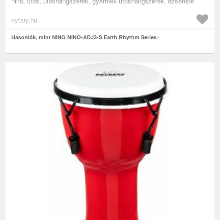
nino, ütős, ütőshangszerek, gyermek ütőshangszerek, dzsembe
kytary.hu
Hasonlók, mint NINO NINO-ADJ3-S Earth Rhythm Series