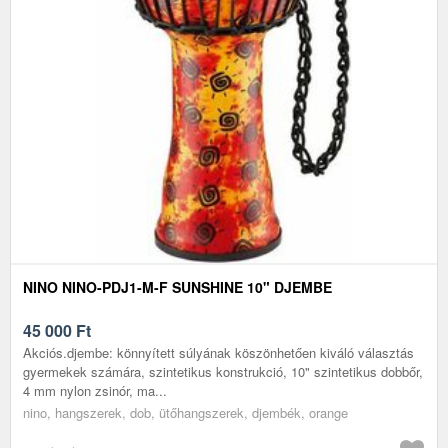
NINO NINO-PDJ1-M-F SUNSHINE 10" DJEMBE
45 000
Ft
Akciós.djembe: könnyített súlyának köszönhetően kiváló választás
gyermekek számára, szintetikus konstrukció, 10" szintetikus dobbőr,
4 mm nylon zsinór, ma...
nino, hangszerek, dob, ütőhangszerek, djembék, orange