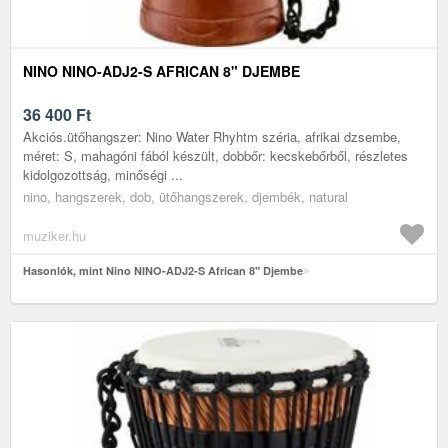
NINO NINO-ADJ2-S AFRICAN 8" DJEMBE
36 400
Ft
Akciós.ütőhangszer: Nino Water Rhyhtm széria, afrikai dzsembe,
méret: S, mahagóni fából készült, dobbőr: kecskebőrből, részletes
kidolgozottság, minőségi ...
nino, hangszerek, dob, ütőhangszerek, djembék, natural
muziker.hu
Hasonlók, mint Nino NINO-ADJ2-S African 8" Djembe