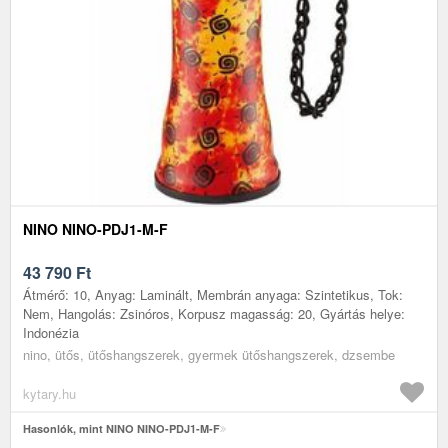
NINO NINO-PDJ1-M-F
43 790
Ft
Átmérő: 10, Anyag: Laminált, Membrán anyaga: Szintetikus, Tok:
Nem, Hangolás: Zsinóros, Korpusz magasság: 20, Gyártás helye:
Indonézia
nino, ütős, ütőshangszerek, gyermek ütőshangszerek, dzsembe
kytary.hu
Hasonlók, mint NINO NINO-PDJ1-M-F