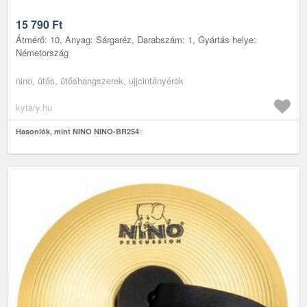
15 790
Ft
Átmérő: 10, Anyag: Sárgaréz, Darabszám: 1, Gyártás helye:
Németország
nino, ütős, ütőshangszerek, ujjcintányérok
kytary.hu
Hasonlók, mint NINO NINO-BR254