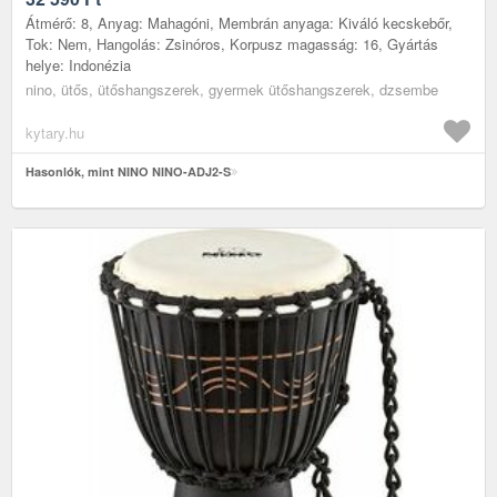
Átmérő: 8, Anyag: Mahagóni, Membrán anyaga: Kiváló kecskebőr,
Tok: Nem, Hangolás: Zsinóros, Korpusz magasság: 16, Gyártás
helye: Indonézia
nino, ütős, ütőshangszerek, gyermek ütőshangszerek, dzsembe
kytary.hu
Hasonlók, mint NINO NINO-ADJ2-S