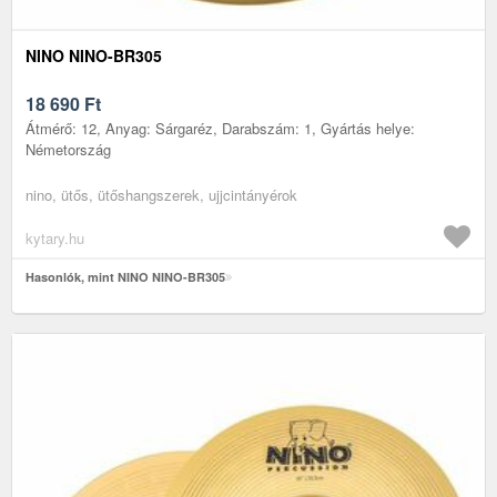
NINO NINO-BR305
18 690
Ft
Átmérő: 12, Anyag: Sárgaréz, Darabszám: 1, Gyártás helye:
Németország
nino, ütős, ütőshangszerek, ujjcintányérok
kytary.hu
Hasonlók, mint NINO NINO-BR305