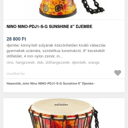
NINO NINO-PDJ1-S-G SUNSHINE 8" DJEMBE
28 800
Ft
djembe: könnyített súlyának köszönhetően kiváló választás
gyermekek számára, szintetikus konstrukció, 8" kecskebőr
ütőfelület, 4 mm nylon zsinór, m...
nino, hangszerek, dob, ütőhangszerek, djembék, orange
muziker.hu
Hasonlók, mint Nino NINO-PDJ1-S-G Sunshine 8" Djembe