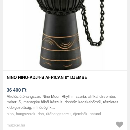
NINO NINO-ADJ4-S AFRICAN 8" DJEMBE
36 400
Ft
Akciós.ütőhangszer: Nino Moon Rhythm széria, afrikai dzsembe,
méret: S, mahagóni fából készült, dobbőr: kecskebőrből, részletes
kidolgozottság, minőségi k...
nino, hangszerek, dob, ütőhangszerek, djembék, natural
muziker.hu