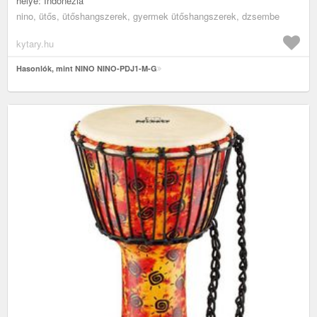
helye: Indonézia
nino, ütős, ütőshangszerek, gyermek ütőshangszerek, dzsembe
kytary.hu
Hasonlók, mint NINO NINO-PDJ1-M-G