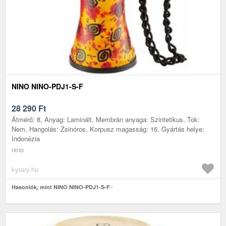
NINO NINO-PDJ1-S-F
28 290
Ft
Átmérő: 8, Anyag: Laminált, Membrán anyaga: Szintetikus, Tok:
Nem, Hangolás: Zsinóros, Korpusz magasság: 16, Gyártás helye:
Indonézia
nino
kytary.hu
Hasonlók, mint NINO NINO-PDJ1-S-F