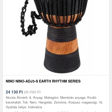
NINO NINO-ADJ3-S EARTH RHYTHM SERIES
24 130
Ft
29 790 Ft
Akciós.Átmérő: 8, Anyag: Mahagóni, Membrán anyaga: Kiváló
kecskebőr, Tok: Nem, Hangolás: Zsinóros, Korpusz magasság: 16,
Gyártás helye: Indonézia