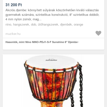
31 200
Ft
Akciós.djembe: könnyített súlyának köszönhetően kiváló választás
gyermekek számára, szintetikus konstrukció, 8" szintetikus dobbőr,
4 mm nylon zsinór, mag...
nino, hangszerek, dob, ütőhangszerek, djembék, orange
muziker.hu
Hasonlók, mint Nino NINO-PDJ1-S-F Sunshine 8" Djembe