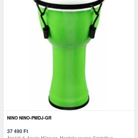
NINO NINO-PMDJ-GR
37 490
Ft
Átmérő: 8, Anyag: Műanyag, Membrán anyaga: Szintetikus,