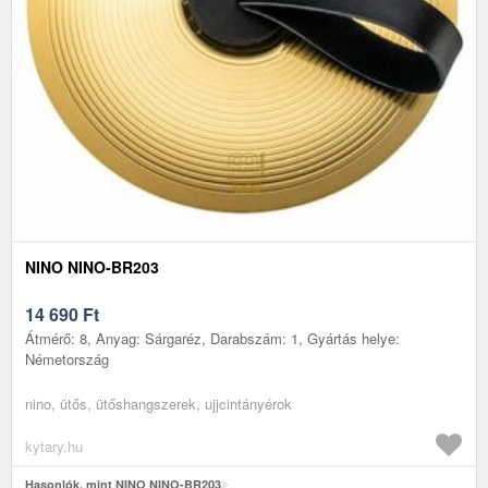
NINO NINO-BR203
14 690
Ft
Átmérő: 8, Anyag: Sárgaréz, Darabszám: 1, Gyártás helye:
Németország
nino, ütős, ütőshangszerek, ujjcintányérok
kytary.hu
Hasonlók, mint NINO NINO-BR203