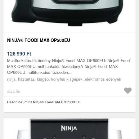
NINJA® FOODI MAX OP500EU
126 990
Ft
Multifunkciós főzőedény Ninja® Foodi MAX OP500EU: Ninja® Foodi
MAX OP500EU multifunkciós főzőedényA Ninja® Foodi MAX
OP500EU multifunkciós főzőedén...
ninja, háztartási kisgép, konyhai kisgépek, elektromos edények
alza.hu
Hasonlók, mint Ninja® Foodi MAX OP500EU