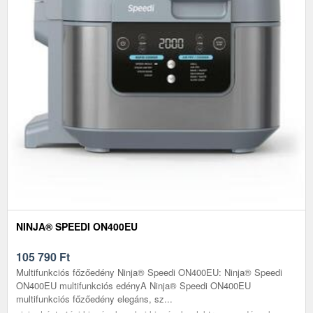
NINJA® SPEEDI ON400EU
105 790
Ft
Multifunkciós főzőedény Ninja® Speedi ON400EU: Ninja® Speedi
ON400EU multifunkciós edényA Ninja® Speedi ON400EU
multifunkciós főzőedény elegáns, sz...