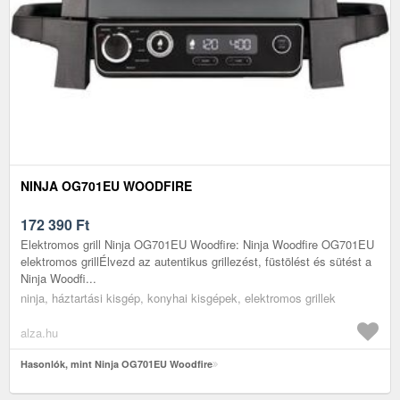
NINJA OG701EU WOODFIRE
172 390
Ft
Elektromos grill Ninja OG701EU Woodfire: Ninja Woodfire OG701EU
elektromos grillÉlvezd az autentikus grillezést, füstölést és sütést a
Ninja Woodfi...
ninja, háztartási kisgép, konyhai kisgépek, elektromos grillek
alza.hu
Hasonlók, mint Ninja OG701EU Woodfire