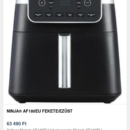
NINJA® AF180EU FEKETE/EZÜST
63 490
Ft
Airfryer Ninja® AF180EU fekete/ezüst: Ninja® AF180EU