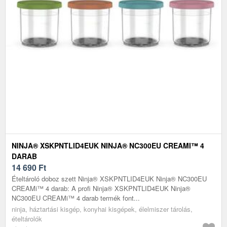
NINJA® XSKPNTLID4EUK NINJA® NC300EU CREAMI™ 4
DARAB
14 690
Ft
Ételtároló doboz szett Ninja® XSKPNTLID4EUK Ninja® NC300EU
CREAMi™ 4 darab: A profi Ninja® XSKPNTLID4EUK Ninja®
NC300EU CREAMi™ 4 darab termék font...
ninja, háztartási kisgép, konyhai kisgépek, élelmiszer tárolás,
ételtárolók