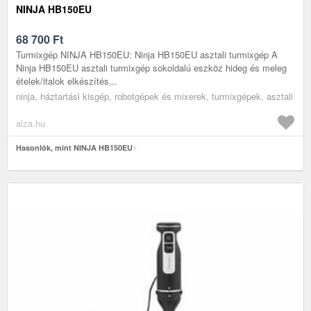
NINJA HB150EU
68 700
Ft
Turmixgép NINJA HB150EU: Ninja HB150EU asztali turmixgép A
Ninja HB150EU asztali turmixgép sokoldalú eszköz hideg és meleg
ételek/italok elkészítés...
ninja, háztartási kisgép, robotgépek és mixerek, turmixgépek, asztali
alza.hu
Hasonlók, mint NINJA HB150EU