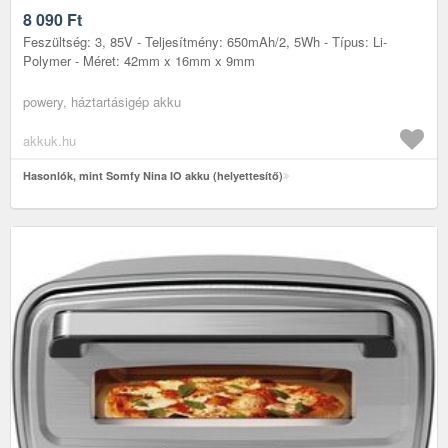
8 090
Ft
Feszültség: 3, 85V - Teljesítmény: 650mAh/2, 5Wh - Típus: Li-
Polymer - Méret: 42mm x 16mm x 9mm
powery, háztartásigép akku
akkuk.hu
Hasonlók, mint Somfy Nina IO akku (helyettesítő)