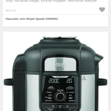
ninja, háztartási kisgép, konyhai kisgépek, elektromos edények
alza.hu
Hasonlók, mint Ninja® Speedi ON400EU