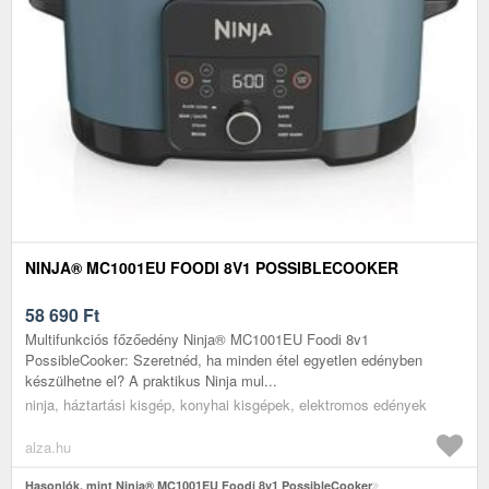
NINJA® MC1001EU FOODI 8V1 POSSIBLECOOKER
58 690
Ft
Multifunkciós főzőedény Ninja® MC1001EU Foodi 8v1
PossibleCooker: Szeretnéd, ha minden étel egyetlen edényben
készülhetne el? A praktikus Ninja mul...
ninja, háztartási kisgép, konyhai kisgépek, elektromos edények
alza.hu
Hasonlók, mint Ninja® MC1001EU Foodi 8v1 PossibleCooker