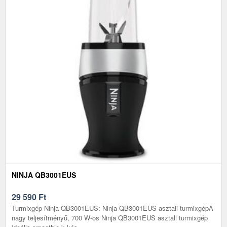
NINJA QB3001EUS
29 590
Ft
Turmixgép Ninja QB3001EUS: Ninja QB3001EUS asztali turmixgépA
nagy teljesítményű, 700 W-os Ninja QB3001EUS asztali turmixgép