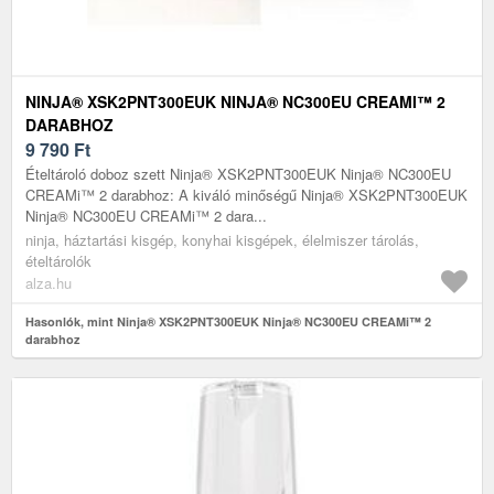
NINJA® XSK2PNT300EUK NINJA® NC300EU CREAMI™ 2
DARABHOZ
9 790
Ft
Ételtároló doboz szett Ninja® XSK2PNT300EUK Ninja® NC300EU
CREAMi™ 2 darabhoz: A kiváló minőségű Ninja® XSK2PNT300EUK
Ninja® NC300EU CREAMi™ 2 dara...
ninja, háztartási kisgép, konyhai kisgépek, élelmiszer tárolás,
ételtárolók
alza.hu
Hasonlók, mint Ninja® XSK2PNT300EUK Ninja® NC300EU CREAMi™ 2
darabhoz