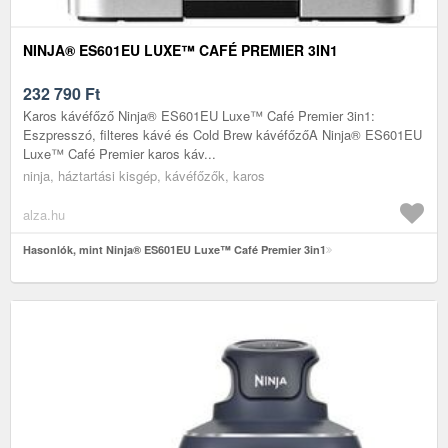
NINJA® ES601EU LUXE™ CAFÉ PREMIER 3IN1
232 790
Ft
Karos kávéfőző Ninja® ES601EU Luxe™ Café Premier 3in1:
Eszpresszó, filteres kávé és Cold Brew kávéfőzőA Ninja® ES601EU
Luxe™ Café Premier karos káv...
ninja, háztartási kisgép, kávéfőzők, karos
alza.hu
Hasonlók, mint Ninja® ES601EU Luxe™ Café Premier 3in1