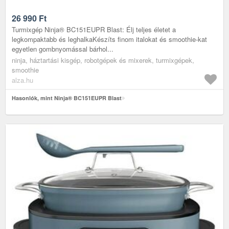
26 990
Ft
Turmixgép Ninja® BC151EUPR Blast: Élj teljes életet a
legkompaktabb és leghalkaKészíts finom italokat és smoothie-kat
egyetlen gombnyomással bárhol...
ninja, háztartási kisgép, robotgépek és mixerek, turmixgépek,
smoothie
alza.hu
Hasonlók, mint Ninja® BC151EUPR Blast