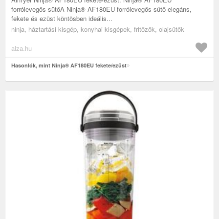
forrólevegős sütőA Ninja® AF180EU forrólevegős sütő elegáns,
fekete és ezüst köntösben ideális...
ninja, háztartási kisgép, konyhai kisgépek, fritőzök, olajsütők
alza.hu
Hasonlók, mint Ninja® AF180EU fekete/ezüst