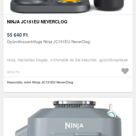
NINJA JC151EU NEVERCLOG
55 640
Ft
Gyümölcscentrifuga Ninja JC151EU NeverClog:
ninja, háztartási kisgép, vízforralók és ital készítés, gyümölcsprések
alza.hu
Hasonlók, mint Ninja JC151EU NeverClog