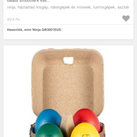
ideális smoothie-k kés...
ninja, háztartási kisgép, robotgépek és mixerek, turmixgépek, asztali
alza.hu
Hasonlók, mint Ninja QB3001EUS