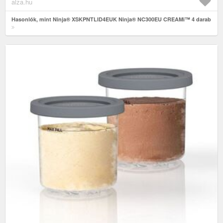
alza.hu
Hasonlók, mint Ninja® XSKPNTLID4EUK Ninja® NC300EU CREAMi™ 4 darab