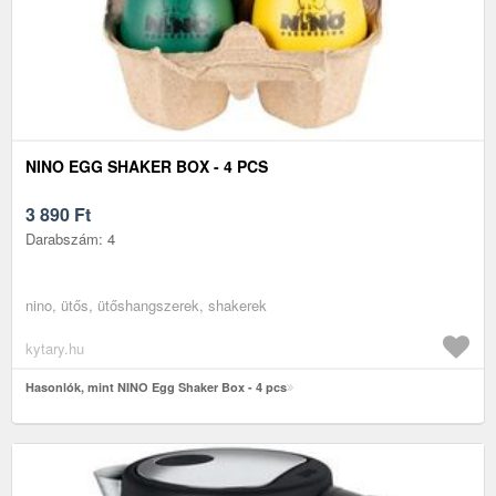
NINO EGG SHAKER BOX - 4 PCS
3 890
Ft
Darabszám: 4
nino, ütős, ütőshangszerek, shakerek
kytary.hu
Hasonlók, mint NINO Egg Shaker Box - 4 pcs