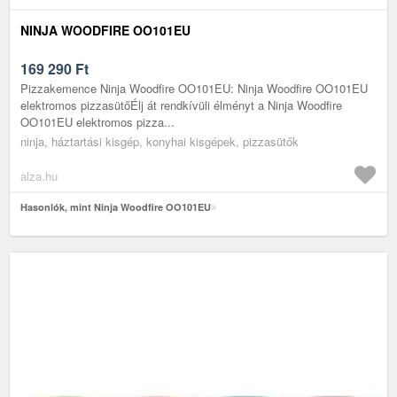
NINJA WOODFIRE OO101EU
169 290
Ft
Pizzakemence Ninja Woodfire OO101EU: Ninja Woodfire OO101EU
elektromos pizzasütőÉlj át rendkívüli élményt a Ninja Woodfire
OO101EU elektromos pizza...
ninja, háztartási kisgép, konyhai kisgépek, pizzasütők
alza.hu
Hasonlók, mint Ninja Woodfire OO101EU