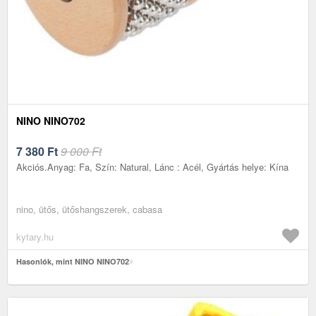
NINO NINO702
7 380
Ft
9 000 Ft
Akciós.Anyag: Fa, Szín: Natural, Lánc : Acél, Gyártás helye: Kína
nino, ütős, ütőshangszerek, cabasa
kytary.hu
Hasonlók, mint NINO NINO702