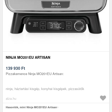
NINJA MO201EU ARTISAN
139 930
Ft
Pizzakemence Ninja MO201EU Artisan:
ninja, háztartási kisgép, konyhai kisgépek, pizzasütők
alza.hu
Hasonlók, mint Ninja MO201EU Artisan