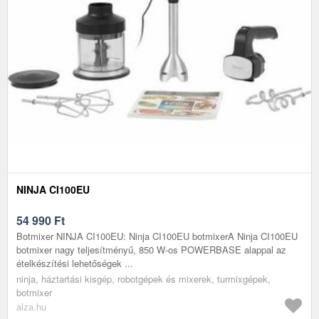
NINJA CI100EU
54 990
Ft
Botmixer NINJA CI100EU: Ninja CI100EU botmixerA Ninja CI100EU
botmixer nagy teljesítményű, 850 W-os POWERBASE alappal az
ételkészítési lehetőségek ...
ninja, háztartási kisgép, robotgépek és mixerek, turmixgépek,
botmixer
alza.hu