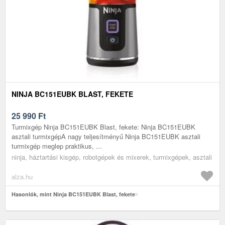
NINJA BC151EUBK BLAST, FEKETE
25 990
Ft
Turmixgép Ninja BC151EUBK Blast, fekete: Ninja BC151EUBK
asztali turmixgépA nagy teljesítményű Ninja BC151EUBK asztali
turmixgép meglep praktikus, ...
ninja, háztartási kisgép, robotgépek és mixerek, turmixgépek, asztali
alza.hu
Hasonlók, mint Ninja BC151EUBK Blast, fekete