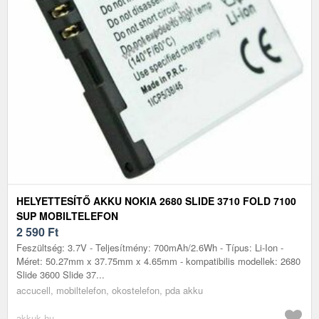
HELYETTESÍTŐ AKKU NOKIA 2680 SLIDE 3710 FOLD 7100
SUP MOBILTELEFON
2 590
Ft
Feszültség: 3.7V - Teljesítmény: 700mAh/2.6Wh - Típus: Li-Ion -
Méret: 50.27mm x 37.75mm x 4.65mm - kompatibilis modellek: 2680
Slide 3600 Slide 37...
accucell, mobiltelefon, okostelefon, pda akku
akkuk.hu