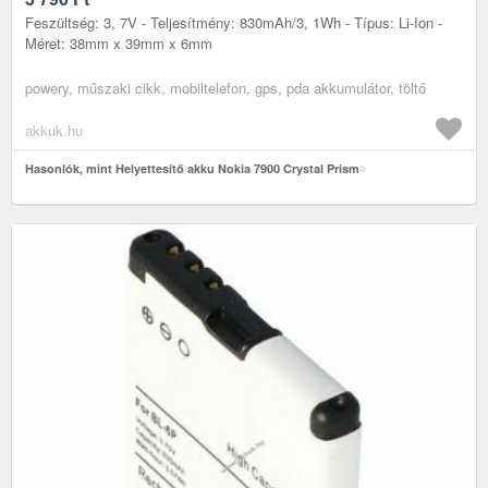
Feszültség: 3, 7V - Teljesítmény: 830mAh/3, 1Wh - Típus: Li-Ion -
Méret: 38mm x 39mm x 6mm
powery, műszaki cikk, mobiltelefon, gps, pda akkumulátor, töltő
akkuk.hu
Hasonlók, mint Helyettesítő akku Nokia 7900 Crystal Prism