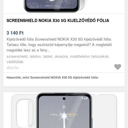
SCREENSHIELD NOKIA X30 5G KIJELZŐVÉDŐ FÓLIA
3 140
Ft
Kijelzővédő fólia Screenshield NOKIA X30 5G kijelzővédő fólia:
Tartasz tőle, hogy eszközöd képernyője megsérül? A megfelelő
megoldás lesz ez a fény...
screenshield, telefon, tablet, okosóra, mobiltelefon tartozékok,
védőfóliák
alza.hu
Hasonlók, mint Screenshield NOKIA X30 5G kijelzővédő fólia