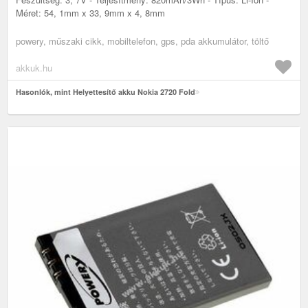
Méret: 54, 1mm x 33, 9mm x 4, 8mm
powery, műszaki cikk, mobiltelefon, gps, pda akkumulátor, töltő
akkuk.hu
Hasonlók, mint Helyettesítő akku Nokia 2720 Fold