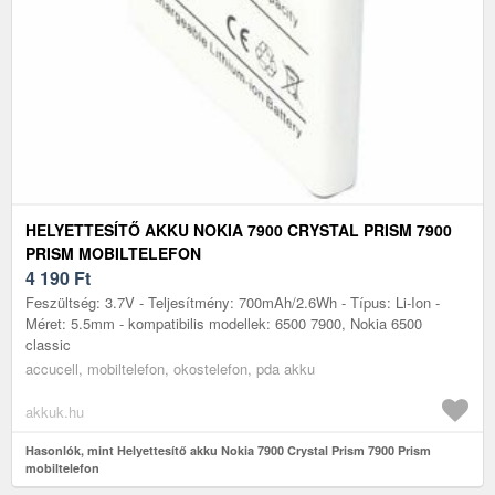
HELYETTESÍTŐ AKKU NOKIA 7900 CRYSTAL PRISM 7900
PRISM MOBILTELEFON
4 190
Ft
Feszültség: 3.7V - Teljesítmény: 700mAh/2.6Wh - Típus: Li-Ion -
Méret: 5.5mm - kompatibilis modellek: 6500 7900, Nokia 6500
classic
accucell, mobiltelefon, okostelefon, pda akku
akkuk.hu
Hasonlók, mint Helyettesítő akku Nokia 7900 Crystal Prism 7900 Prism
mobiltelefon