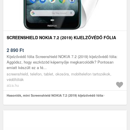
SCREENSHIELD NOKIA 7.2 (2019) KIJELZŐVÉDŐ FÓLIA
2 890
Ft
Kijelzővédő fólia Screenshield NOKIA 7.2 (2019) kijelzővédő fólia:
Aggódsz, hogy eszközöd képernyője megkarcolódik? Pontosan
emiatt készült ez a fé...
screenshield, telefon, tablet, okosóra, mobiltelefon tartozékok,
védőfóliák
alza.hu
Hasonlók, mint Screenshield NOKIA 7.2 (2019) kijelzővédő fólia