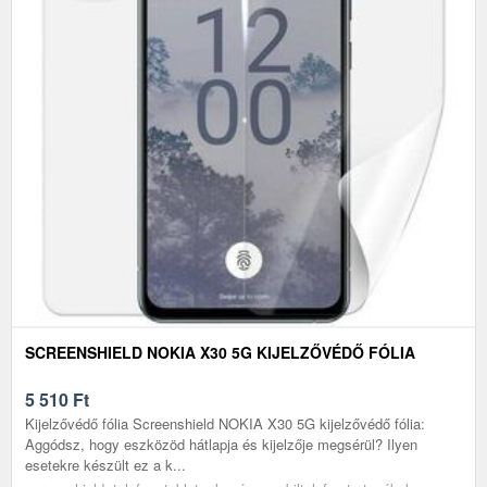
SCREENSHIELD NOKIA X30 5G KIJELZŐVÉDŐ FÓLIA
5 510
Ft
Kijelzővédő fólia Screenshield NOKIA X30 5G kijelzővédő fólia:
Aggódsz, hogy eszközöd hátlapja és kijelzője megsérül? Ilyen
esetekre készült ez a k...