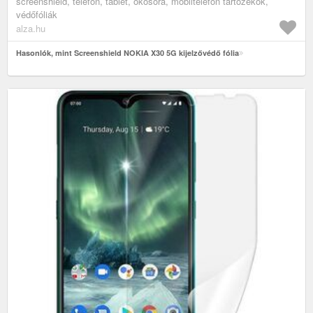
screenshield, telefon, tablet, okosóra, mobiltelefon tartozékok,
védőfóliák
alza.hu
Hasonlók, mint Screenshield NOKIA X30 5G kijelzővédő fólia