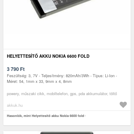
HELYETTESÍTŐ AKKU NOKIA 6600 FOLD
3 790
Ft
Feszültség: 3, 7V - Teljesítmény: 820mAh/3Wh - Típus: Li-Ion -
Méret: 54, 1mm x 33, 9mm x 4, 8mm
powery, műszaki cikk, mobiltelefon, gps, pda akkumulátor, töltő
akkuk.hu
Hasonlók, mint Helyettesítő akku Nokia 6600 fold