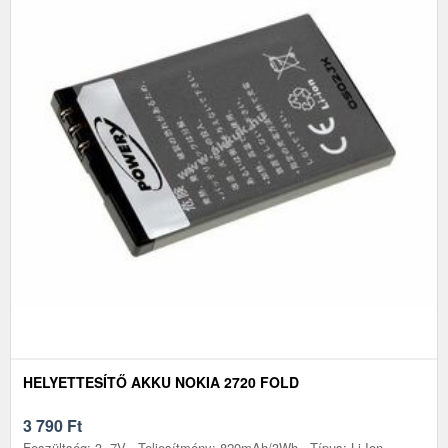
HELYETTESÍTŐ AKKU NOKIA 2720 FOLD
3 790
Ft
Feszültség: 3, 7V - Teljesítmény: 820mAh/3Wh - Típus: Li-Ion -