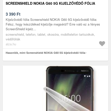
SCREENSHIELD NOKIA G60 5G KIJELZŐVÉDŐ FÓLIA
3 390
Ft
Kijelzővédő fólia Screenshield NOKIA G60 5G kijelzővédő fólia:
Félsz, hogy készüléked kijelzője megsérül? Erre való ez a fényes
ScreenShield kijelz...
screenshield, telefon, tablet, okosóra, mobiltelefon tartozékok,
védőfóliák
alza.hu
Hasonlók, mint Screenshield NOKIA G60 5G kijelzővédő fólia