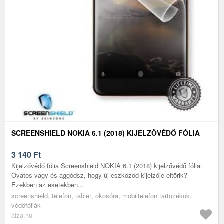
SCREENSHIELD NOKIA 6.1 (2018) KIJELZŐVÉDŐ FÓLIA
3 140
Ft
Kijelzővédő fólia Screenshield NOKIA 6.1 (2018) kijelzővédő fólia:
Óvatos vagy és aggódsz, hogy új eszközöd kijelzője eltörik?
Ezekben az esetekben...
screenshield, telefon, tablet, okosóra, mobiltelefon tartozékok,
védőfóliák
alza.hu