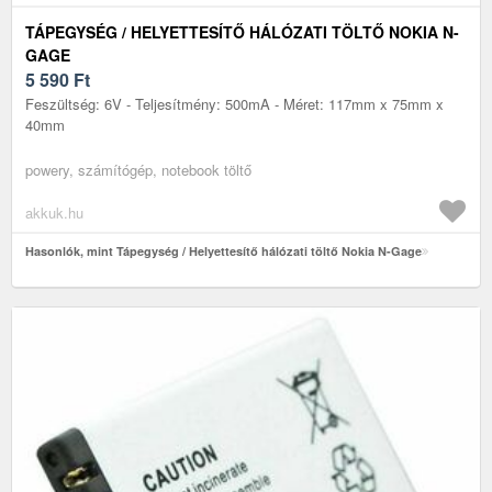
TÁPEGYSÉG / HELYETTESÍTŐ HÁLÓZATI TÖLTŐ NOKIA N-
GAGE
5 590
Ft
Feszültség: 6V - Teljesítmény: 500mA - Méret: 117mm x 75mm x
40mm
powery, számítógép, notebook töltő
akkuk.hu
Hasonlók, mint Tápegység / Helyettesítő hálózati töltő Nokia N-Gage