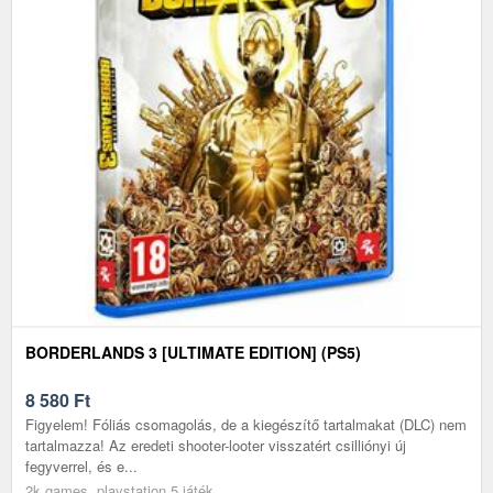
BORDERLANDS 3 [ULTIMATE EDITION] (PS5)
8 580
Ft
Figyelem! Fóliás csomagolás, de a kiegészítő tartalmakat (DLC) nem
tartalmazza! Az eredeti shooter-looter visszatért csilliónyi új
fegyverrel, és e...
2k games, playstation 5 játék