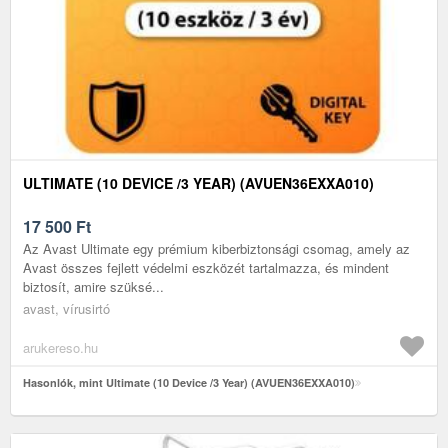
ULTIMATE (10 DEVICE /3 YEAR) (AVUEN36EXXA010)
17 500
Ft
Az Avast Ultimate egy prémium kiberbiztonsági csomag, amely az
Avast összes fejlett védelmi eszközét tartalmazza, és mindent
biztosít, amire szüksé...
avast, vírusirtó
arukereso.hu
Hasonlók, mint Ultimate (10 Device /3 Year) (AVUEN36EXXA010)