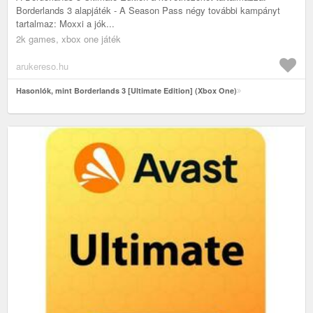
Borderlands 3 alapjáték - A Season Pass négy további kampányt
tartalmaz: Moxxi a jók...
2k games, xbox one játék
arukereso.hu
Hasonlók, mint Borderlands 3 [Ultimate Edition] (Xbox One)