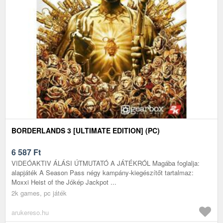
BORDERLANDS 3 [ULTIMATE EDITION] (PC)
6 587
Ft
VIDEÓAKTIV ÁLÁSI ÚTMUTATÓ A JÁTÉKRÓL Magába foglalja:
alapjáték A Season Pass négy kampány-kiegészítőt tartalmaz:
Moxxi Heist of the Jókép Jackpot ...
2k games, pc játék
arukereso.hu