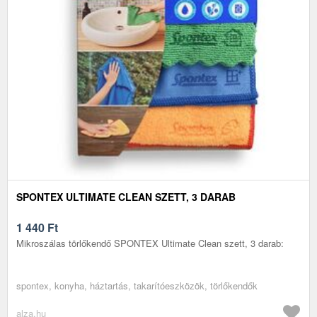
SPONTEX ULTIMATE CLEAN SZETT, 3 DARAB
1 440
Ft
Mikroszálas törlőkendő SPONTEX Ultimate Clean szett, 3 darab:
spontex, konyha, háztartás, takarítóeszközök, törlőkendők
alza.hu