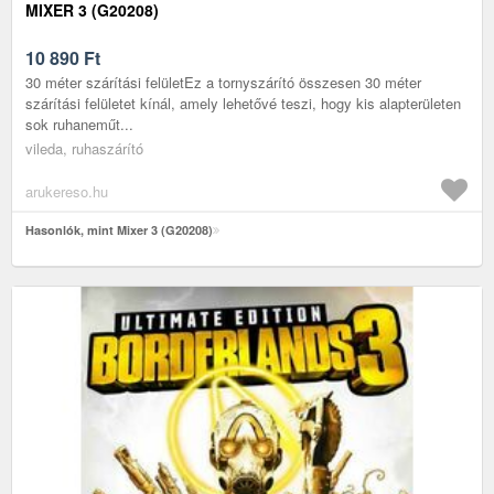
MIXER 3 (G20208)
10 890
Ft
30 méter szárítási felületEz a tornyszárító összesen 30 méter
szárítási felületet kínál, amely lehetővé teszi, hogy kis alapterületen
sok ruhaneműt...
vileda, ruhaszárító
arukereso.hu
Hasonlók, mint Mixer 3 (G20208)