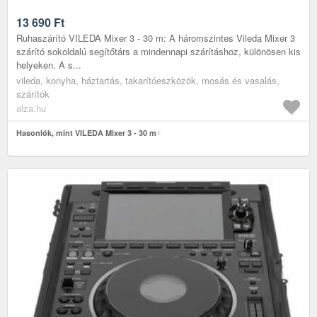
13 690
Ft
Ruhaszárító VILEDA Mixer 3 - 30 m: A háromszintes Vileda Mixer 3
szárító sokoldalú segítőtárs a mindennapi szárításhoz, különösen kis
helyeken. A s...
vileda, konyha, háztartás, takarítóeszközök, mosás és vasalás,
szárítók
alza.hu
Hasonlók, mint VILEDA Mixer 3 - 30 m