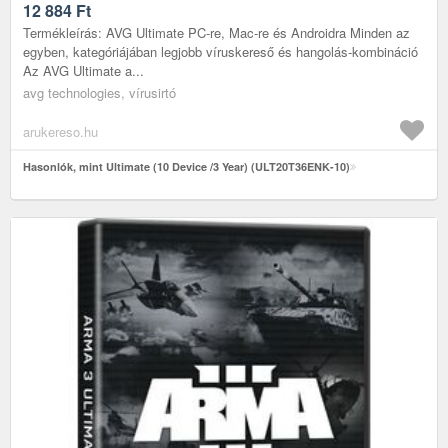
12 884
Ft
Termékleírás: AVG Ultimate PC-re, Mac-re és Androidra Minden az
egyben, kategóriájában legjobb víruskereső és hangolás-kombináció
Az AVG Ultimate a...
avg technologies, vírusirtó
arukereso.hu
Hasonlók, mint Ultimate (10 Device /3 Year) (ULT20T36ENK-10)