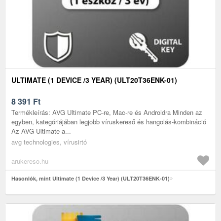
ULTIMATE (1 DEVICE /3 YEAR) (ULT20T36ENK-01)
8 391
Ft
Termékleírás: AVG Ultimate PC-re, Mac-re és Androidra Minden az
egyben, kategóriájában legjobb víruskereső és hangolás-kombináció
Az AVG Ultimate a...
avg technologies, vírusirtó
arukereso.hu
Hasonlók, mint Ultimate (1 Device /3 Year) (ULT20T36ENK-01)