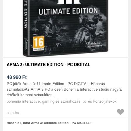
ARMA 3: ULTIMATE EDITION - PC DIGITAL
48 990
Ft
PC játék Arma 3: Ultimate Edition - PC DIGITAL: Háborús
szimulációAz ArmA 3 PC a cseh Bohemia Interactive stúdió nagyra
értékelt katonai szimulátor...
bohemia interactive, gaming és szórakozás, pc és konzoljátékok
alza.hu
Hasonlók, mint Arma 3: Ultimate Edition - PC DIGITAL