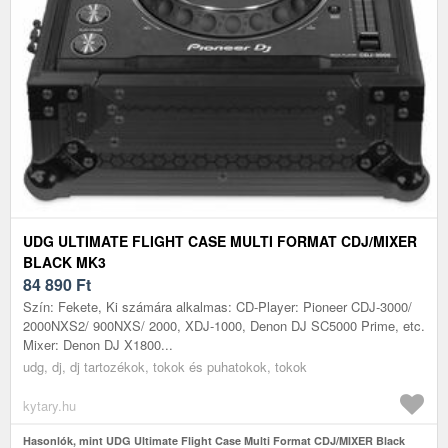
UDG ULTIMATE FLIGHT CASE MULTI FORMAT CDJ/MIXER
BLACK MK3
84 890
Ft
Szín: Fekete, Ki számára alkalmas: CD-Player: Pioneer CDJ-3000/
2000NXS2/ 900NXS/ 2000, XDJ-1000, Denon DJ SC5000 Prime, etc.
Mixer: Denon DJ X1800...
udg, dj, dj tartozékok, tokok és puhatokok, tokok
kytary.hu
Hasonlók, mint UDG Ultimate Flight Case Multi Format CDJ/MIXER Black