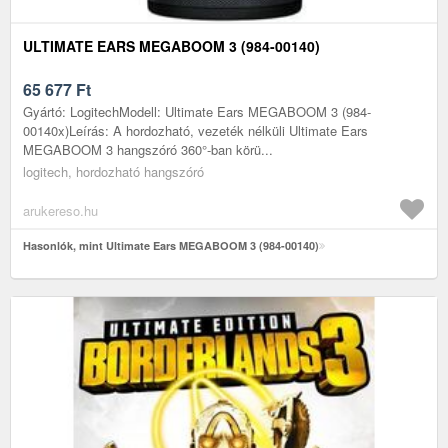
ULTIMATE EARS MEGABOOM 3 (984-00140)
65 677
Ft
Gyártó: LogitechModell: Ultimate Ears MEGABOOM 3 (984-
00140x)Leírás: A hordozható, vezeték nélküli Ultimate Ears
MEGABOOM 3 hangszóró 360°-ban körü...
logitech, hordozható hangszóró
arukereso.hu
Hasonlók, mint Ultimate Ears MEGABOOM 3 (984-00140)