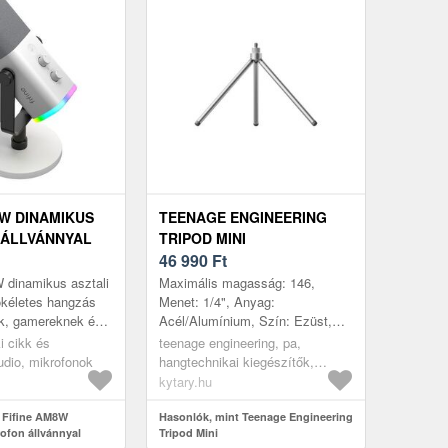
8W DINAMIKUS
TEENAGE ENGINEERING
 ÁLLVÁNNYAL
TRIPOD MINI
46 990
Ft
dinamikus asztali
Maximális magasság: 146,
ökéletes hangzás
Menet: 1/4", Anyag:
k, gamereknek és
Acél/Alumínium, Szín: Ezüst,
🎙️✨ A FIFINE AM8W
Darabszám: 1, Táska: Nem,
i cikk és
teenage engineering, pa,
nőségű dinamiku...
Gyártás helye: Kína
audio, mikrofonok
hangtechnikai kiegészítők,
tartók, mikrofon állványok,
kytary.hu
asztali mikrofonállvány
 Fifine AM8W
Hasonlók, mint Teenage Engineering
ofon állvánnyal
Tripod Mini