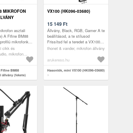
88 MIKROFON
VX100 (HK096-03680)
LLVÁNY
15 149
Ft
ikrofon asztali
Állvány, Black, RGB, Gamer A te
te) A Fifine BM88
beállításod, a te stílusod
profilú mikrofonkar,
Frissítsd fel a teredet a VX100-
melők, podcasterek
zal. Egy elegáns, állítható kar
i cikk és
thonet & vander, mikrofon állvány
ételké...
beépített LED-es világít...
udio, mikrofon
arukereso.hu
 Fifine BM88
Hasonlók, mint VX100 (HK096-03680)
i állvány (fekete)