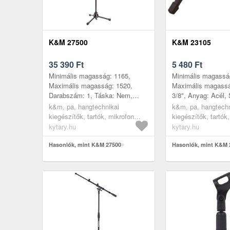
K&M 27500
K&M 23105
35 390
Ft
5 480
Ft
Minimális magasság: 1165,
Minimális magassá
Maximális magasság: 1520,
Maximális magassá
Darabszám: 1, Táska: Nem,
3/8", Anyag: Acél, 
Szélesség: 440, Tömeg: 3, 3,
Tömeg: 0, 1, Darab
k&m, pa, hangtechnikai
k&m, pa, hangtechn
Szín: Fekete
Táska: Nem
kiegészítők, tartók, mikrofon
kiegészítők, tartók
állványok, egyenes
állványok, asztali
kytary.hu
kytary.hu
mikrofonállványok
mikrofonállvány
Hasonlók, mint K&M 27500
Hasonlók, mint K&M 