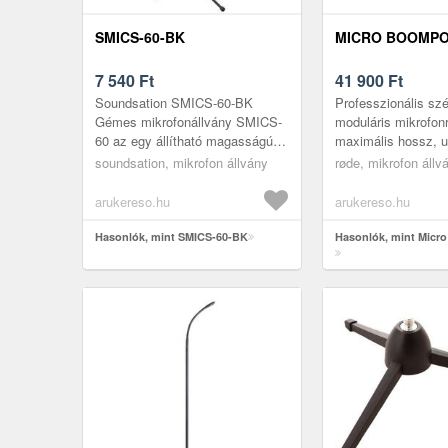
SMICS-60-BK
MICRO BOOMPO
7 540
Ft
41 900
Ft
Soundsation SMICS-60-BK
Professzionális sz
Gémes mikrofonállvány SMICS-
moduláris mikrofon
60 az egy állítható magasságú
maximális hossz, u
mikrofon állvány, állítható
kivitel, ergonomiku
soundsation, mikrofon állvány
røde, mikrofon állv
hosszúságú és dőlésszögű
csúsztatható fogóp
gémkarral fe...
Micro Boompol...
arukereso.hu
arukereso.hu
Hasonlók, mint SMICS-60-BK
Hasonlók, mint Micr