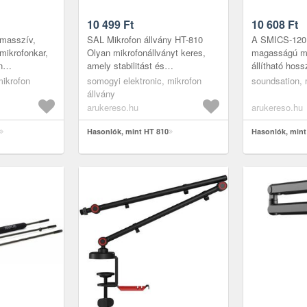
10 499
Ft
10 608
Ft
 masszív,
SAL Mikrofon állvány HT-810
A SMICS-120 a
 mikrofonkar,
Olyan mikrofonállványt keres,
magasságú mik
n
amely stabilitást és
állítható hos
odcasterek,
rugalmasságot kínál minden
dőlésszögű g
mikrofon
somogyi elektronic, mikrofon
soundsation, 
ni stúdiót
helyzetben? A SAL HT 810
felszerelve. Á
állvány
mikrofonállvány ...
és hosszú...
arukereso.hu
arukereso.hu
Hasonlók, mint HT 810
Hasonlók, min