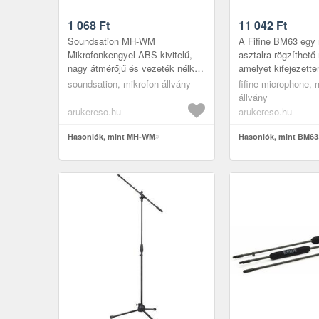
1 068
Ft
11 042
Ft
Soundsation MH-WM
A Fifine BM63 egy
Mikrofonkengyel ABS kivitelű,
asztalra rögzíthető
nagy átmérőjű és vezeték nélküli
amelyet kifejezette
mikrofonokhoz Az MH-WM
tartalomgyártók, p
soundsation, mikrofon állvány
fifine microphone, 
mikrofonkengyel kompatibilis a
streamerek és ottho
állvány
legtöbb veze...
haszná...
arukereso.hu
arukereso.hu
Hasonlók, mint MH-WM
Hasonlók, mint BM63