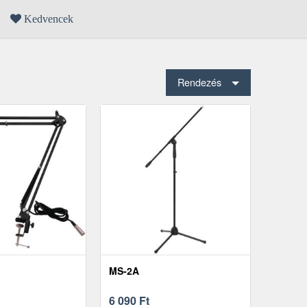
Kedvencek
Rendezés
MS-2A
6 090
Ft