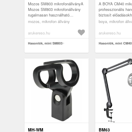
Mozos SM803 mikrofonállványA
A BOYA CM40 mikr
Mozos SM803 mikrofonállvány
professzionális ha
rugalmasan használható
biztosít előadásokh
stúdiómunkákhoz vagy élő
megbeszélésekhez,
mozos, mikrofon állvány
boya, mikrofon áll
előadásokhoz. Az állvány kiváló
közvetítésekhez é
minőségű a...
podcastkészítéshez
arukereso.hu
arukereso.hu
Hasonlók, mint SM803
Hasonlók, mint CM40
MH-WM
BM63