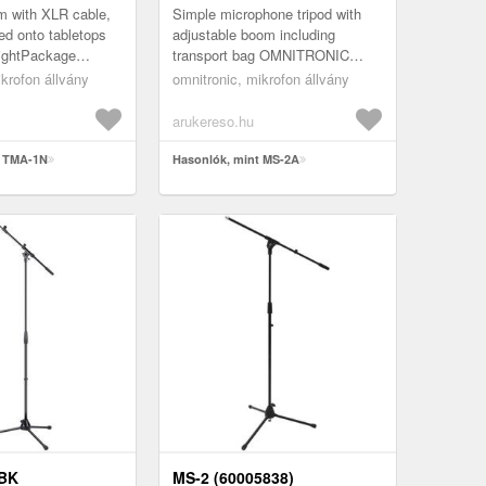
m with XLR cable,
Simple microphone tripod with
d onto tabletops
adjustable boom including
eightPackage
transport bag OMNITRONIC
older
Microphone Tripod MS-2A with
ikrofon állvány
omnitronic, mikrofon állvány
Boom bkSimple microphone
stand with a...
arukereso.hu
t TMA-1N
Hasonlók, mint MS-2A
-BK
MS-2 (60005838)