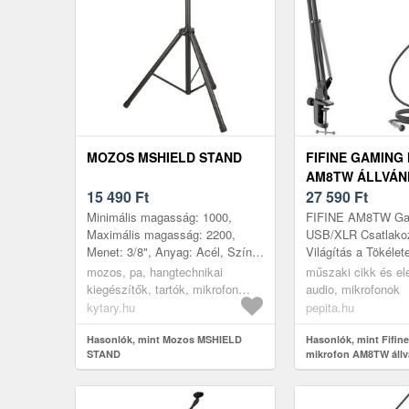
MOZOS MSHIELD STAND
FIFINE GAMING
AM8TW ÁLLVÁN
15 490
Ft
(FEHÉR)
27 590
Ft
Minimális magasság: 1000,
FIFINE AM8TW Gam
Maximális magasság: 2200,
USB/XLR Csatlako
Menet: 3/8", Anyag: Acél, Szín:
Világítás a Tökélet
Fekete, Tömeg: 3, 5,
Hangzásért! 🎙️✨ Em
mozos, pa, hangtechnikai
műszaki cikk és ele
Darabszám: 1, Táska: Nem,
streaming, gaming
kiegészítők, tartók, mikrofon
audio, mikrofonok
Gyártás helye: Kína
podcasting él...
állványok, egyenes
kytary.hu
pepita.hu
mikrofonállványok
Hasonlók, mint Mozos MSHIELD
Hasonlók, mint Fifin
STAND
mikrofon AM8TW állvá