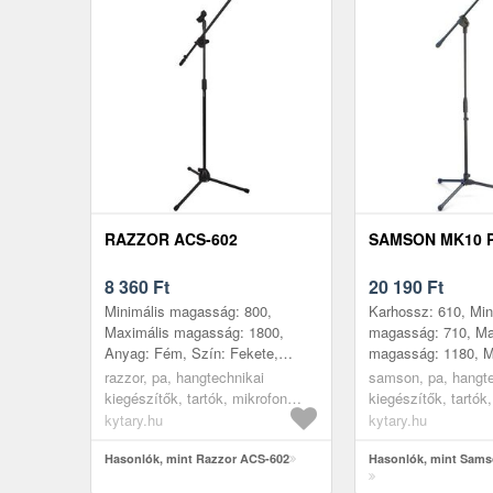
RAZZOR ACS-602
SAMSON MK10 
8 360
Ft
20 190
Ft
Minimális magasság: 800,
Karhossz: 610, Min
Maximális magasság: 1800,
magasság: 710, Ma
Anyag: Fém, Szín: Fekete,
magasság: 1180, Me
Tömeg: 1, 4, Darabszám: 1,
Anyag: Acél, Szín:
razzor, pa, hangtechnikai
samson, pa, hangte
Táska: Nem, Gyártás helye: Kína
Tömeg: 1, 8, Darab
kiegészítők, tartók, mikrofon
kiegészítők, tartók
Gyártás helye:...
állványok, csuklós karos
állványok, csuklós
kytary.hu
kytary.hu
mikrofonállvány
mikrofonállvány
Hasonlók, mint Razzor ACS-602
Hasonlók, mint Sam