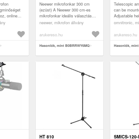
ofon
Neewer mikrofonkar 300 cm
Telescopic ar
ngminőséget
(ezüst) A Neewer 300 cm-es
can be mounte
oz, online
mikrofonkar ideális választás
Adjustable h
 élő
azoknak, akik professzionális
contents1 x h
vány
neewer, mikrofon állvány
omnitronic, m
s
hangrögzítést szeretnének
. Az US...
megvalós...
arukereso.hu
arukereso.hu
Hasonlók, mint B0BRRWY6MQ
Hasonlók, min
HT 810
SMICS-120