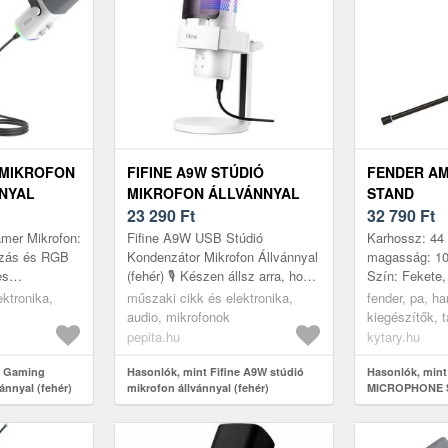
 MIKROFON
FIFINE A9W STÚDIÓ
FENDER A
NYAL
MIKROFON ÁLLVÁNNYAL
STAND
(FEHÉR)
23 290
Ft
32 790
Ft
er Mikrofon:
Fifine A9W USB Stúdió
Karhossz: 44 
zás és RGB
Kondenzátor Mikrofon Állvánnyal
magasság: 10
es
(fehér) 🎙️ Készen állsz arra, hogy
Szín: Fekete,
eld új szintre
a hangzásod a következő szintre
Táska: Nem
ktronika,
műszaki cikk és elektronika,
fender, pa, h
 vagy
emeld? A FIFINE A9W stúdió...
audio, mikrofonok
kiegészítők, t
állványok, mi
pepita.hu
kytary.hu
apparátusokh
e Gaming
Hasonlók, mint Fifine A9W stúdió
Hasonlók, min
nnyal (fehér)
mikrofon állvánnyal (fehér)
MICROPHONE 