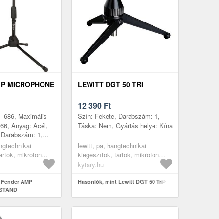
MP MICROPHONE
LEWITT DGT 50 TRI
12 390
Ft
- 686, Maximális
Szín: Fekete, Darabszám: 1,
66, Anyag: Acél,
Táska: Nem, Gyártás helye: Kína
 Darabszám: 1,
angtechnikai
lewitt, pa, hangtechnikai
artók, mikrofon
kiegészítők, tartók, mikrofon
krofonállványok
állványok, asztali
kytary.hu
oz
mikrofonállvány
t Fender AMP
Hasonlók, mint Lewitt DGT 50 Tri
STAND