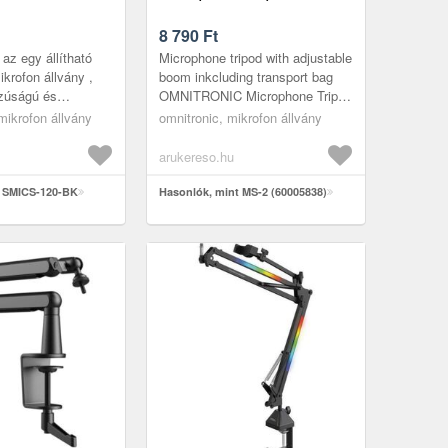
8 790
Ft
z egy állítható
Microphone tripod with adjustable
rofon állvány ,
boom inkcluding transport bag
szúságú és
OMNITRONIC Microphone Tripod
émkarral
MS-2 with Boom bkMicrophone
mikrofon állvány
omnitronic, mikrofon állvány
llítható dőlés szögű
stand with boomFully shock...
arukereso.hu
t SMICS-120-BK
Hasonlók, mint MS-2 (60005838)