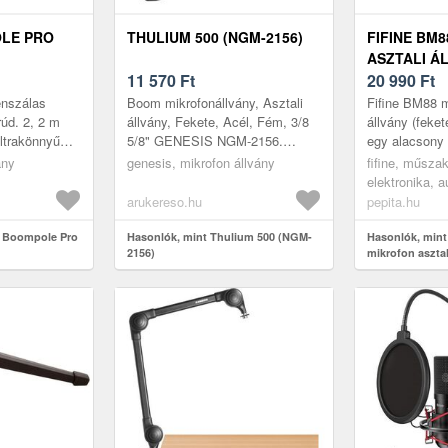
LE PRO
THULIUM 500 (NGM-2156)
FIFINE BM
ASZTALI Á
11 570
Ft
(FEKETE)
20 990
Ft
énszálas
Boom mikrofonállvány, Asztali
Fifine BM88 m
rúd. 2, 2 m
állvány, Fekete, Acél, Fém, 3/8
állvány (feke
ltrakönnyű
5/8" GENESIS NGM-2156.
egy alacsony 
s
Termék típusa: Boom
amelyet strea
ány
genesis, mikrofon állvány
fifine, műszak
árnák. A
mikrofonállvány, Foglalat: Asztali
és otthoni felv
elektronika, a
állvány...
kiegészítők
arukereso.hu
pepita.hu
o Boompole Pro
Hasonlók, mint Thulium 500 (NGM-
Hasonlók, mint
2156)
mikrofon asztal