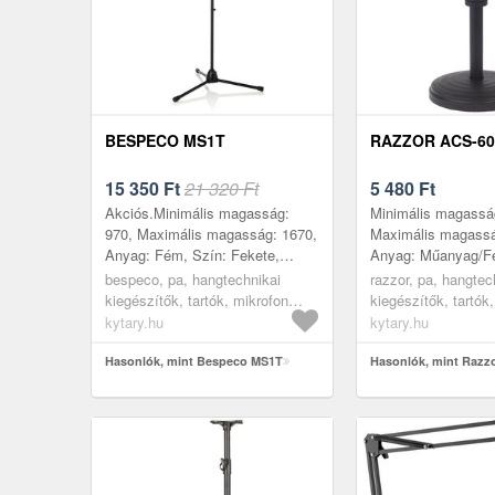
BESPECO MS1T
RAZZOR ACS-60
15 350
Ft
21 320 Ft
5 480
Ft
Akciós.Minimális magasság:
Minimális magassá
970, Maximális magasság: 1670,
Maximális magassá
Anyag: Fém, Szín: Fekete,
Anyag: Műanyag/F
Tömeg: 2, 4, Tok: Nem
Fekete, Tömeg: 0, 
bespeco, pa, hangtechnikai
razzor, pa, hangtec
Darabszám: 1, Tás
kiegészítők, tartók, mikrofon
kiegészítők, tartók
Gyártás helye: Kín
állványok, csuklós karos
állványok, asztali
kytary.hu
kytary.hu
mikrofonállvány
mikrofonállvány
Hasonlók, mint Bespeco MS1T
Hasonlók, mint Razz