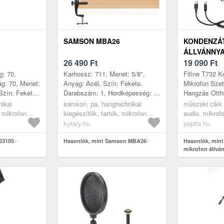
SAMSON MBA26
KONDENZÁ
ÁLLVÁNNYAL
26 490
Ft
FEKETE
19 090
Ft
g: 70,
Karhossz: 711, Menet: 5/8",
Fifine T732 K
g: 70, Menet:
Anyag: Acél, Szín: Fekete,
Mikrofon Szet
Szín: Fekete,
Darabszám: 1, Hordképesség: 2,
Hangzás Otth
szám: 1,
3, Gyártás helye: Kína
állsz arra, h
ikai
samson, pa, hangtechnikai
műszaki cikk 
kristálytisztá
, mikrofon
kiegészítők, tartók, mikrofon
audio, mikrof
szó st...
állványok, asztali
kytary.hu
pepita.hu
mikrofonállvány
23105
Hasonlók, mint Samson MBA26
Hasonlók, min
mikrofon állván
Fekete