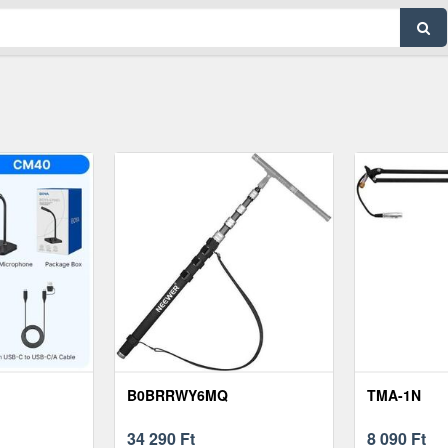
B0BRRWY6MQ
TMA-1N
34 290
Ft
8 090
Ft