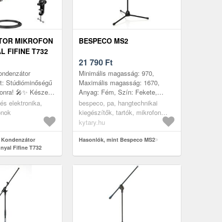
TOR MIKROFON
BESPECO MS2
 FIFINE T732
21 790
Ft
ondenzátor
Minimális magasság: 970,
t: Stúdióminőségű
Maximális magasság: 1670,
onra! 🎤✨ Készen
Anyag: Fém, Szín: Fekete,
ogy a hangod
Tömeg: 2, 4, Tok: Nem
és elektronika,
bespeco, pa, hangtechnikai
n szóljon, legyen
onok
kiegészítők, tartók, mikrofon
állványok, csuklós karos
kytary.hu
mikrofonállvány
t Kondenzátor
Hasonlók, mint Bespeco MS2
nyal Fifine T732