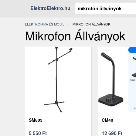
ElektroElektro.hu
ELEKTRONIKA ÉS MOBIL
JELENLEGI:
MIKROFON ÁLLVÁNYOK
Mikrofon Állványok
SM803
CM40
5 550
Ft
12 690
Ft