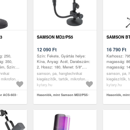
3
SAMSON MD2/PS5
SAMSON B
12 090
Ft
16 790
Ft
g: 250,
Szín: Fekete, Gyártás helye:
Karhossz: 795
g: 350,
Kína, Anyag: Acél, Darabszám:
magasság: 86
ém, Szín:
2, Hossz: 180, Menet: 5/8",
magasság: 14
3,
Maximális magasság: 230,
Szín: Fekete,
hnikai
samson, pa, hangtechnikai
samson, pa, 
ka: Nem,
Minimális magasság: 152,
Gyártás helye
, mikrofon
kiegészítők, tartók, mikrofon
kiegészítők, t
a
Táska: Nem
állványok, asztali
állványok, cs
kytary.hu
kytary.hu
mikrofonállvány
mikrofonállvá
or ACS-603
Hasonlók, mint Samson MD2/PS5
Hasonlók, min