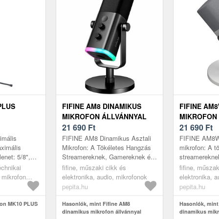
PLUS
FIFINE AM8 DINAMIKUS
FIFINE AM
MIKROFON ÁLLVÁNNYAL
MIKROFON
(FEKETE)
21 690
Ft
(FEHÉR)
21 690
Ft
imális
FIFINE AM8 Dinamikus Asztali
FIFINE AM8W 
ximális
Mikrofon: A Tökéletes Hangzás
mikrofon: A t
net: 5/8",
Streamereknek, Gamereknek és
streamerekne
 Fekete,
Tartalomkészítőknek! 🎤 A
alkotóknak! 
chnikai
fifine, műszaki cikk és
fifine, műszak
szám: 1,
FIFINE AM8 dinamikus asztali
egy kiváló mi
, mikrofon
elektronika, audio, mikrofonok
elektronika, 
mikro...
 karos
pepita.hu
pepita.hu
son MK10 PLUS
Hasonlók, mint Fifine AM8
Hasonlók, mint
dinamikus mikrofon állvánnyal
dinamikus mikr