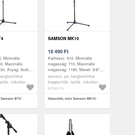
T4
SAMSON MK10
10 490
Ft
, Minimális
Karhossz: 610, Minimális
0, Maximális
magasság: 710, Maximális
30, Anyag: Acél,
magasság: 1180, Menet: 5/8",
 Darabszám: 1,
Anyag: Acél, Szín: Fekete,
hangtechnikai
samson, pa, hangtechnikai
: Kína
Tömeg: 1, 8, Darabszám: 1,
artók, mikrofon
kiegészítők, tartók, mikrofon
Gyártás helye:...
uklós karos
állványok, csuklós karos
kytary.hu
ny
mikrofonállvány
t Samson BT4
Hasonlók, mint Samson MK10