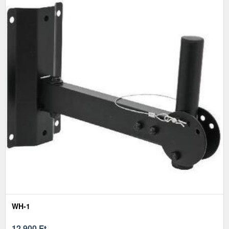
WH-1
12 900
Ft