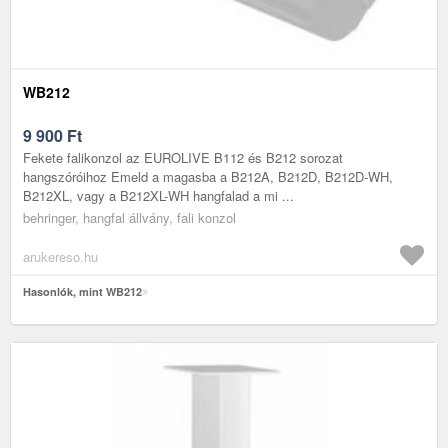
WB212
9 900
Ft
Fekete falikonzol az EUROLIVE B112 és B212 sorozat
hangszóróihoz Emeld a magasba a B212A, B212D, B212D-WH,
B212XL, vagy a B212XL-WH hangfalad a mi ...
behringer, hangfal állvány, fali konzol
arukereso.hu
Hasonlók, mint WB212