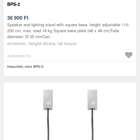
BPS-2
36 900
Ft
Speaker and lighting stand with square base, height adjustable 110-
200 cm, max. load 18 kg Square base plate (48 x 48 cm)Tube
diameter: Ø 35 mmCarr...
omnitronic, hangfal állvány, fali konzol
arukereso.hu
Hasonlók, mint BPS-2