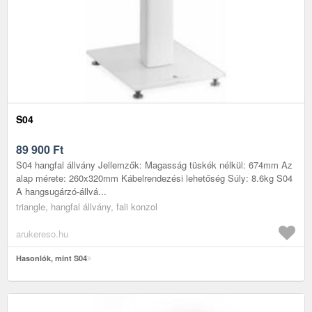
S04
89 900
Ft
S04 hangfal állvány Jellemzők: Magasság tüskék nélkül: 674mm Az
alap mérete: 260x320mm Kábelrendezési lehetőség Súly: 8.6kg S04
A hangsugárzó-állvá...
triangle, hangfal állvány, fali konzol
arukereso.hu
Hasonlók, mint S04