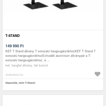
T-STAND
149 990
Ft
KEF T Stand állvány T sorozatú hangsugárzókhozKEF T Stand T
sorozatú hangsugárzókhozExtrudált alumínium állványpár a T-
sorozatú hangsugárzókhoz, a ...
kef, hangfal állvány, fali konzol
arukereso.hu
Hasonlók, mint T-Stand