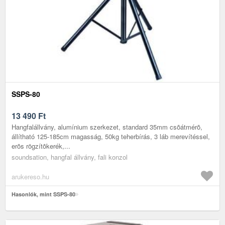
SSPS-80
13 490
Ft
Hangfalállvány, alumínium szerkezet, standard 35mm csõátmérõ,
állítható 125-185cm magasság, 50kg teherbírás, 3 láb merevítéssel,
erõs rögzítõkerék,...
soundsation, hangfal állvány, fali konzol
arukereso.hu
Hasonlók, mint SSPS-80