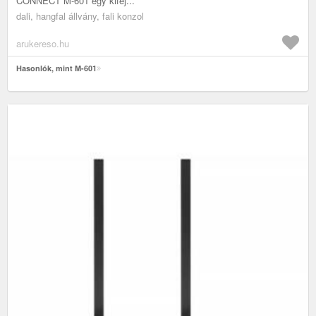
CONNECT M-601 egy kifej...
dali, hangfal állvány, fali konzol
arukereso.hu
Hasonlók, mint M-601