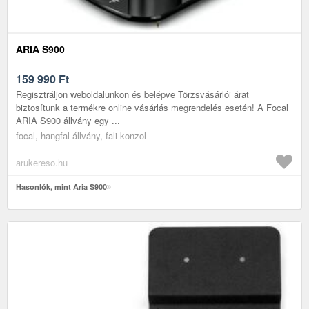
ARIA S900
159 990
Ft
Regisztráljon weboldalunkon és belépve Törzsvásárlói árat
biztosítunk a termékre online vásárlás megrendelés esetén! A Focal
ARIA S900 állvány egy ...
focal, hangfal állvány, fali konzol
arukereso.hu
Hasonlók, mint Aria S900