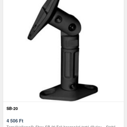
SB-20
4 506
Ft
Termékjellemzők Sbox SB-20 Fali hangszóró tartó állvány – Stabil,