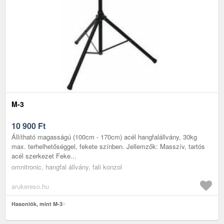
M-3
10 900
Ft
Állítható magasságú (100cm - 170cm) acél hangfalállvány, 30kg
max. terhelhetőséggel, fekete színben. Jellemzők: Masszív, tartós
acél szerkezet Feke...
omnitronic, hangfal állvány, fali konzol
arukereso.hu
Hasonlók, mint M-3