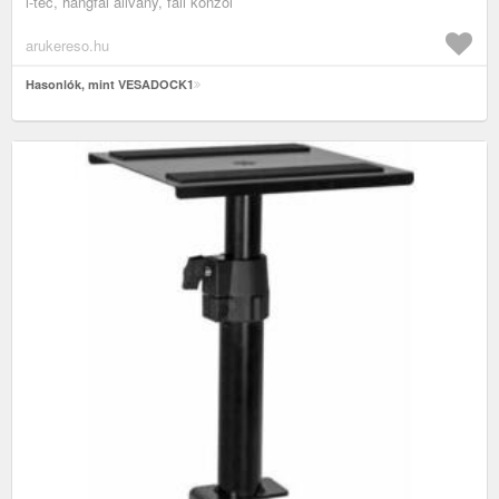
i-tec, hangfal állvány, fali konzol
arukereso.hu
Hasonlók, mint VESADOCK1