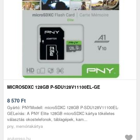
MICROSDXC 128GB P-SDU128V11100EL-GE
8 570
Ft
Gyártó: PNYModell: microSDXC 128GB P-SDU128V11100EL-
GELeírás: A PNY Elite 128GB microSDXC kártya tökéletes
választás okostelefonok, táblagépek, kam...
pny, memóriakártya
arukereso.hu