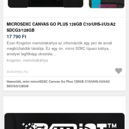
MICROSDXC CANVAS GO PLUS 128GB C10/UHS-I/U3/A2
SDCG3/128GB
17 790
Ft
Ezen Kingston memóriakártya az információk egy pici de annál
megbízhatóbb tárolója. Ez egy ún. micro SDXC típusú kártya,
amelyet legfőképp okostele...
kingston, memóriakártya
arukereso.hu
Hasonlók, mint microSDXC Canvas Go Plus 128GB C10/UHS-I/U3/A2
SDCG3/128GB