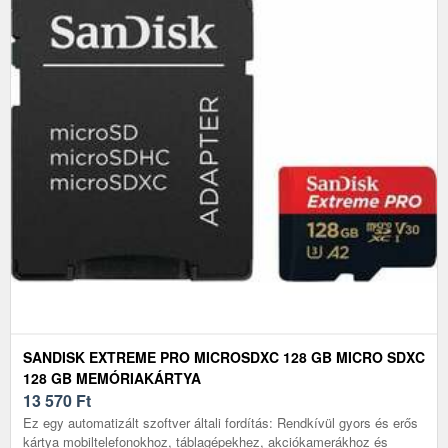
SANDISK EXTREME PRO MICROSDXC 128 GB MICRO SDXC
128 GB MEMÓRIAKÁRTYA
13 570
Ft
Ez egy automatizált szoftver általi fordítás: Rendkívül gyors és erős
kártya mobiltelefonokhoz, táblagépekhez, akciókamerákhoz és