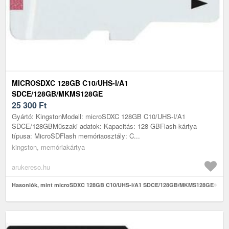
MICROSDXC 128GB C10/UHS-I/A1
SDCE/128GB/MKMS128GE
25 300
Ft
Gyártó: KingstonModell: microSDXC 128GB C10/UHS-I/A1
SDCE/128GBMűszaki adatok: Kapacitás: 128 GBFlash-kártya
típusa: MicroSDFlash memóriaosztály: C...
kingston, memóriakártya
arukereso.hu
Hasonlók, mint microSDXC 128GB C10/UHS-I/A1 SDCE/128GB/MKMS128GE