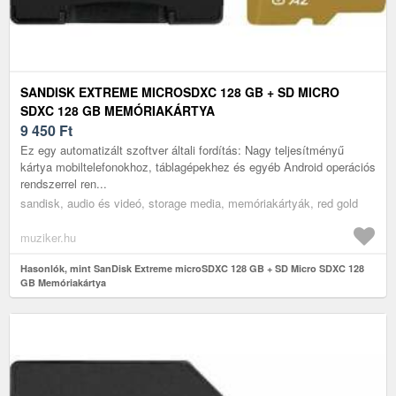
SANDISK EXTREME MICROSDXC 128 GB + SD MICRO
SDXC 128 GB MEMÓRIAKÁRTYA
9 450
Ft
Ez egy automatizált szoftver általi fordítás: Nagy teljesítményű
kártya mobiltelefonokhoz, táblagépekhez és egyéb Android operációs
rendszerrel ren...
sandisk, audio és videó, storage media, memóriakártyák, red gold
muziker.hu
Hasonlók, mint SanDisk Extreme microSDXC 128 GB + SD Micro SDXC 128
GB Memóriakártya