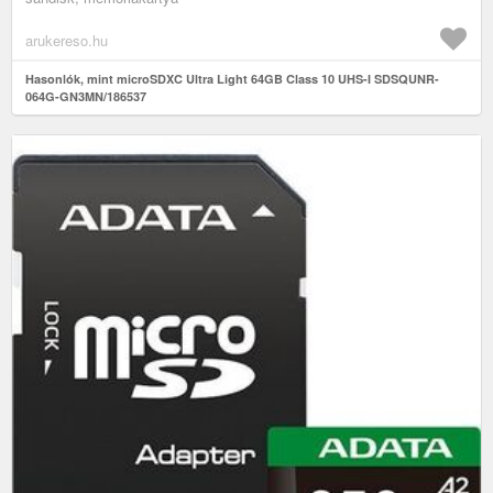
arukereso.hu
Hasonlók, mint microSDXC Ultra Light 64GB Class 10 UHS-I SDSQUNR-
064G-GN3MN/186537