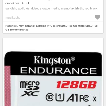
drónokhoz. A Full...
sandisk, audio és videó, storage media, memóriakártyák, red black
muziker.hu
Hasonlók, mint SanDisk Extreme PRO microSDXC 128 GB Micro SDXC 128
GB Memóriakártya