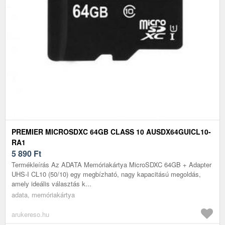
PREMIER MICROSDXC 64GB CLASS 10 AUSDX64GUICL10-
RA1
5 890
Ft
Termékleírás Az ADATA Memóriakártya MicroSDXC 64GB + Adapter
UHS-I CL10 (50/10) egy megbízható, nagy kapacitású megoldás,
amely ideális választás k...
adata, memóriakártya
arukereso.hu