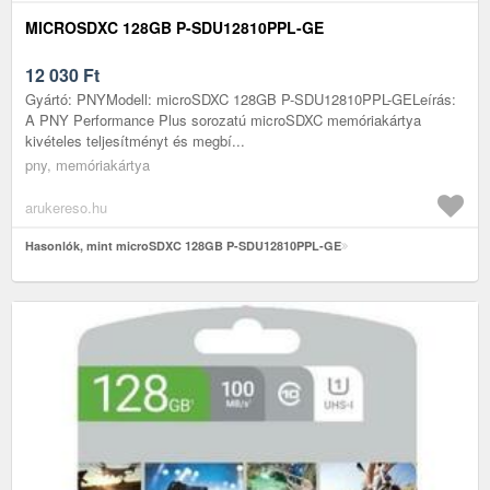
MICROSDXC 128GB P-SDU12810PPL-GE
12 030
Ft
Gyártó: PNYModell: microSDXC 128GB P-SDU12810PPL-GELeírás:
A PNY Performance Plus sorozatú microSDXC memóriakártya
kivételes teljesítményt és megbí...
pny, memóriakártya
arukereso.hu
Hasonlók, mint microSDXC 128GB P-SDU12810PPL-GE