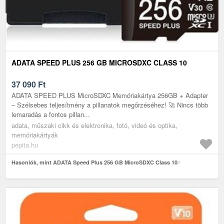
ADATA SPEED PLUS 256 GB MICROSDXC CLASS 10
37 090
Ft
ADATA SPEED PLUS MicroSDXC Memóriakártya 256GB + Adapter
– Szélsebes teljesítmény a pillanatok megőrzéséhez! 🚀 Nincs több
lemaradás a fontos pillan...
adata, műszaki cikk és elektronika, fotó, videó és optika,
memóriakártyák
pepita.hu
Hasonlók, mint ADATA Speed Plus 256 GB MicroSDXC Class 10