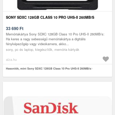
SONY SDXC 128GB CLASS 10 PRO UHS-II 260MB/S
33 690
Ft
Memóriakártya Sony SDXC 128GB Class 10 Pro UHS-II 260MB/s:
Ha keres a nagy sebességű memóriakártya a digitális
fényképezőgép vagy videokamera, akko...
sony, pc és laptop, kiegészítők, memória kártyák
alza.hu
Hasonlók, mint Sony SDXC 128GB Class 10 Pro UHS-II 260MB/s