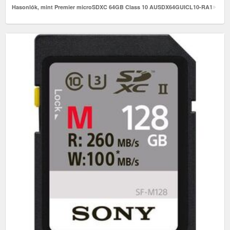
Hasonlók, mint Premier microSDXC 64GB Class 10 AUSDX64GUICL10-RA1