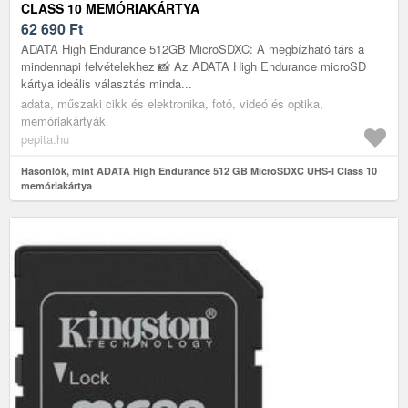
CLASS 10 MEMÓRIAKÁRTYA
62 690
Ft
ADATA High Endurance 512GB MicroSDXC: A megbízható társ a
mindennapi felvételekhez 📸 Az ADATA High Endurance microSD
kártya ideális választás minda...
adata, műszaki cikk és elektronika, fotó, videó és optika,
memóriakártyák
pepita.hu
Hasonlók, mint ADATA High Endurance 512 GB MicroSDXC UHS-I Class 10
memóriakártya