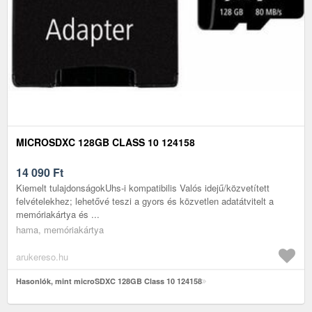
MICROSDXC 128GB CLASS 10 124158
14 090
Ft
Kiemelt tulajdonságokUhs-i kompatibilis Valós idejű/közvetített
felvételekhez; lehetővé teszi a gyors és közvetlen adatátvitelt a
memóriakártya és ...
hama, memóriakártya
arukereso.hu
Hasonlók, mint microSDXC 128GB Class 10 124158