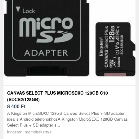
CANVAS SELECT PLUS MICROSDXC 128GB C10
(SDCS2/128GB)
8 400
Ft
A Kingston MicroSDXC 128GB Canvas Select Plus + SD adapter
ideális Android telefonokhozA Kingston MicroSDXC 128GB Canvas
Select Plus + SD adapter s...
kingston, memóriakártya