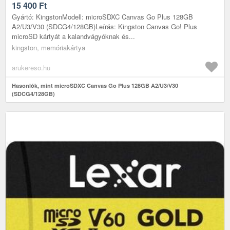
15 400
Ft
Gyártó: KingstonModell: microSDXC Canvas Go Plus 128GB
A2/U3/V30 (SDCG4/128GB)Leírás: Kingston Canvas Go! Plus
microSD kártyát a kalandvágyóknak és...
kingston, memóriakártya
arukereso.hu
Hasonlók, mint microSDXC Canvas Go Plus 128GB A2/U3/V30
(SDCG4/128GB)