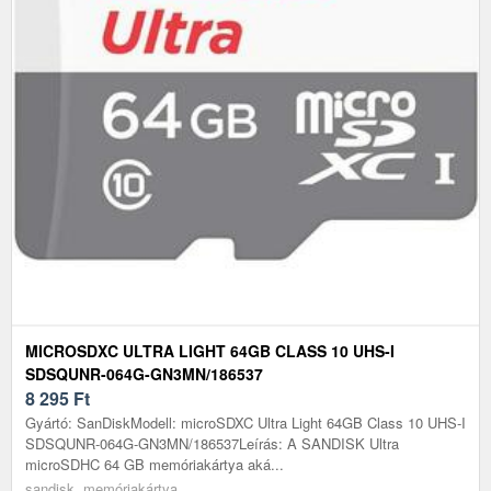
MICROSDXC ULTRA LIGHT 64GB CLASS 10 UHS-I
SDSQUNR-064G-GN3MN/186537
8 295
Ft
Gyártó: SanDiskModell: microSDXC Ultra Light 64GB Class 10 UHS-I
SDSQUNR-064G-GN3MN/186537Leírás: A SANDISK Ultra
microSDHC 64 GB memóriakártya aká...
sandisk, memóriakártya