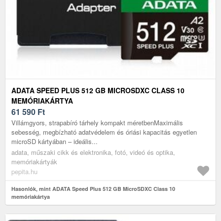
ADATA SPEED PLUS 512 GB MICROSDXC CLASS 10
MEMÓRIAKÁRTYA
61 590
Ft
Villámgyors, strapabíró tárhely kompakt méretbenMaximális
sebesség, megbízható adatvédelem és óriási kapacitás egyetlen
microSD kártyában – ideális...
adata, műszaki cikk és elektronika, fotó, videó és optika,
memóriakártyák
pepita.hu
Hasonlók, mint ADATA Speed Plus 512 GB MicroSDXC Class 10
memóriakártya