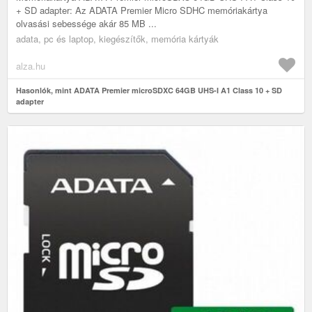
+ SD adapter: Az ADATA Premier Micro SDHC memóriakártya
olvasási sebessége akár 85 MB ...
adata, pc és laptop, kiegészítők, memória kártyák
alza.hu
Hasonlók, mint ADATA Premier microSDXC 64GB UHS-I A1 Class 10 + SD
adapter