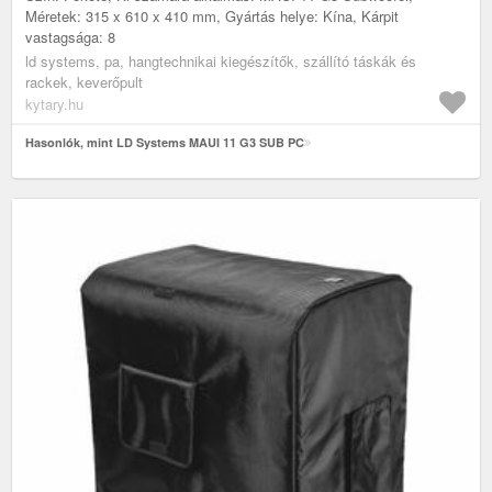
Méretek: 315 x 610 x 410 mm, Gyártás helye: Kína, Kárpit
vastagsága: 8
ld systems, pa, hangtechnikai kiegészítők, szállító táskák és
rackek, keverőpult
kytary.hu
Hasonlók, mint LD Systems MAUI 11 G3 SUB PC