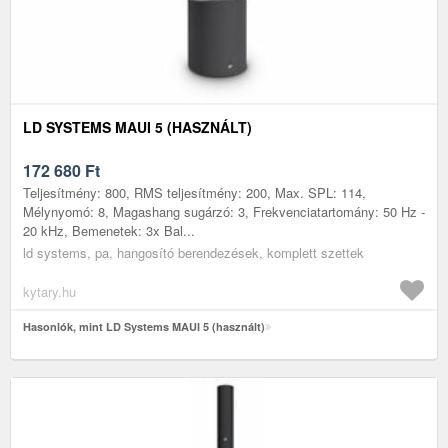
LD SYSTEMS MAUI 5 (HASZNÁLT)
172 680
Ft
Teljesítmény: 800, RMS teljesítmény: 200, Max. SPL: 114,
Mélynyomó: 8, Magashang sugárzó: 3, Frekvenciatartomány: 50 Hz -
20 kHz, Bemenetek: 3x Bal...
ld systems, pa, hangosító berendezések, komplett szettek
kytary.hu
Hasonlók, mint LD Systems MAUI 5 (használt)