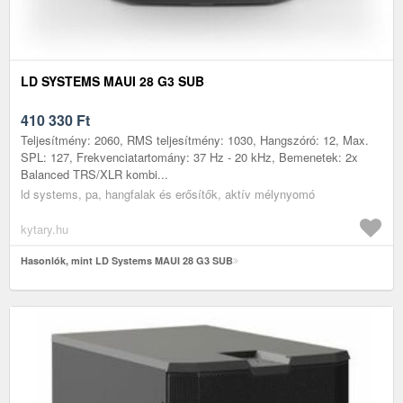
LD SYSTEMS MAUI 28 G3 SUB
410 330
Ft
Teljesítmény: 2060, RMS teljesítmény: 1030, Hangszóró: 12, Max.
SPL: 127, Frekvenciatartomány: 37 Hz - 20 kHz, Bemenetek: 2x
Balanced TRS/XLR kombi...
ld systems, pa, hangfalak és erősítők, aktív mélynyomó
kytary.hu
Hasonlók, mint LD Systems MAUI 28 G3 SUB