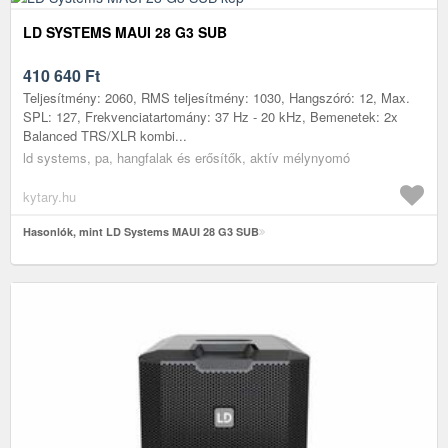
LD SYSTEMS MAUI 28 G3 SUB
410 640
Ft
Teljesítmény: 2060, RMS teljesítmény: 1030, Hangszóró: 12, Max.
SPL: 127, Frekvenciatartomány: 37 Hz - 20 kHz, Bemenetek: 2x
Balanced TRS/XLR kombi...
ld systems, pa, hangfalak és erősítők, aktív mélynyomó
kytary.hu
Hasonlók, mint LD Systems MAUI 28 G3 SUB