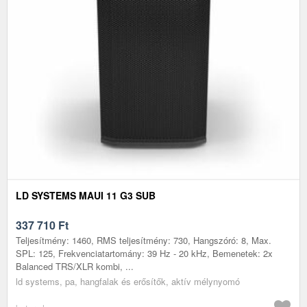
LD SYSTEMS MAUI 11 G3 SUB
337 710
Ft
Teljesítmény: 1460, RMS teljesítmény: 730, Hangszóró: 8, Max.
SPL: 125, Frekvenciatartomány: 39 Hz - 20 kHz, Bemenetek: 2x
Balanced TRS/XLR kombi, ...
ld systems, pa, hangfalak és erősítők, aktív mélynyomó