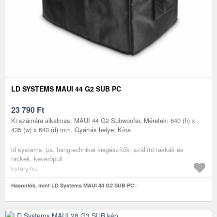
LD SYSTEMS MAUI 44 G2 SUB PC
23 790
Ft
Ki számára alkalmas: MAUI 44 G2 Subwoofer, Méretek: 640 (h) x
435 (w) x 640 (d) mm, Gyártás helye: Kína
ld systems, pa, hangtechnikai kiegészítők, szállító táskák és
rackek, keverőpult
kytary.hu
Hasonlók, mint LD Systems MAUI 44 G2 SUB PC