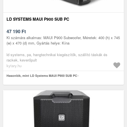
LD SYSTEMS MAUI P900 SUB PC
47 190
Ft
Ki számára alkalmas: MAUI P900 Subwoofer, Méretek: 400 (h) x 745
(w) x 470 (d) mm, Gyártás helye: Kína
ld systems, pa, hangtechnikai kiegészítők, szállító táskák és
rackek, keverőpult
kytary.hu
Hasonlók, mint LD Systems MAUI P900 SUB PC