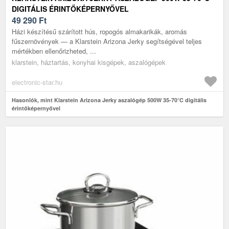
DIGITÁLIS ÉRINTŐKÉPERNYŐVEL
49 290
Ft
Házi készítésű szárított hús, ropogós almakarikák, aromás
fűszernövények — a Klarstein Arizona Jerky segítségével teljes
mértékben ellenőrizheted, ...
klarstein, háztartás, konyhai kisgépek, aszalógépek
electronic-star.hu
Hasonlók, mint Klarstein Arizona Jerky aszalógép 500W 35-70°C digitális
érintőképernyővel