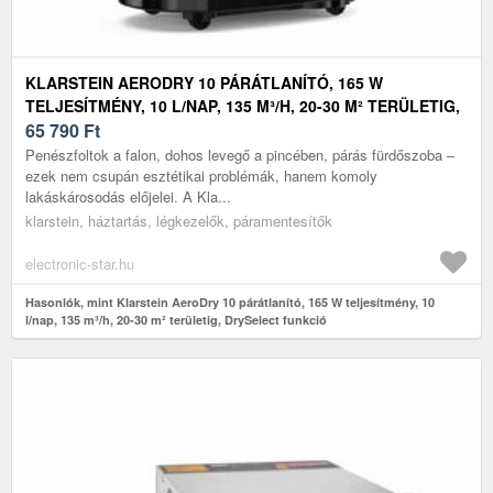
KLARSTEIN AERODRY 10 PÁRÁTLANÍTÓ, 165 W
TELJESÍTMÉNY, 10 L/NAP, 135 M³/H, 20-30 M² TERÜLETIG,
DRYSELECT FUNKCIÓ
65 790
Ft
Penészfoltok a falon, dohos levegő a pincében, párás fürdőszoba –
ezek nem csupán esztétikai problémák, hanem komoly
lakáskárosodás előjelei. A Kla...
klarstein, háztartás, légkezelők, páramentesítők
electronic-star.hu
Hasonlók, mint Klarstein AeroDry 10 párátlanító, 165 W teljesítmény, 10
l/nap, 135 m³/h, 20-30 m² területig, DrySelect funkció