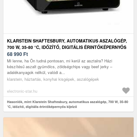
KLARSTEIN SHAFTESBURY, AUTOMATIKUS ASZALÓGÉP,
700 W, 35-80 °C, IDŐZÍTŐ, DIGITÁLIS ÉRINTŐKÉPERNYŐS
KIJELZŐ
68 990
Ft
Mi lenne, ha Ön tudná pontosan, mi kerül az asztalra? Házi
készítésű aszalt gyümölcs, zöldségchips vagy beef jerky –
adalékanyagok nélkül, valódi a...
klarstein, háztartás, konyhai kisgépek, aszalógépek
electronic-star.hu
Hasonlók, mint Klarstein Shaftesbury, automatikus aszalógép, 700 W, 35-80
°C, időzítő, digitális érintőképernyős kijelző