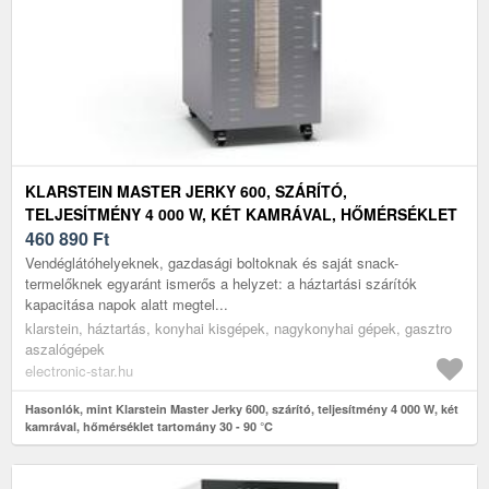
KLARSTEIN MASTER JERKY 600, SZÁRÍTÓ,
TELJESÍTMÉNY 4 000 W, KÉT KAMRÁVAL, HŐMÉRSÉKLET
TARTOMÁNY 30 - 90 °C
460 890
Ft
Vendéglátóhelyeknek, gazdasági boltoknak és saját snack-
termelőknek egyaránt ismerős a helyzet: a háztartási szárítók
kapacitása napok alatt megtel...
klarstein, háztartás, konyhai kisgépek, nagykonyhai gépek, gasztro
aszalógépek
electronic-star.hu
Hasonlók, mint Klarstein Master Jerky 600, szárító, teljesítmény 4 000 W, két
kamrával, hőmérséklet tartomány 30 - 90 °C