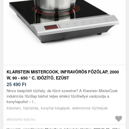
KLARSTEIN MISTERCOOK, INFRAVÖRÖS FŐZŐLAP, 2000
W, 90 - 650 ° C, IDŐZÍTŐ, EZÜST
25 490
Ft
Nincs beépített tűzhely, de főzni szeretne? A Klarstein MisterCook
induktciós főzőlap bárhol teljes értékű főzőhellyé varázsolja a
konyhapultot – l...
klarstein, háztartás, konyhai kisgépek, elektromos tűzhelyek
electronic-star.hu