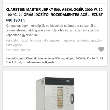
KLARSTEIN MASTER JERKY 500, ASZALÓGÉP, 3000 W, 30
- 90 °C, 24 ÓRÁS IDŐZÍTŐ, ROZSDAMENTES ACÉL, EZÜST
440 190
Ft
Kis gazdaságok, vendéglők és bioboltok számára a szezonális
termékfelesleg feldolgozása komoly kihívás: a háztartási szárítók
kapacitása gyorsan ke...
klarstein, háztartás, konyhai kisgépek, nagykonyhai gépek, gasztro
aszalógépek
electronic-star.hu
Hasonlók, mint Klarstein Master Jerky 500, aszalógép, 3000 W, 30 - 90 °C, 24
órás időzítő, rozsdamentes acél, ezüst