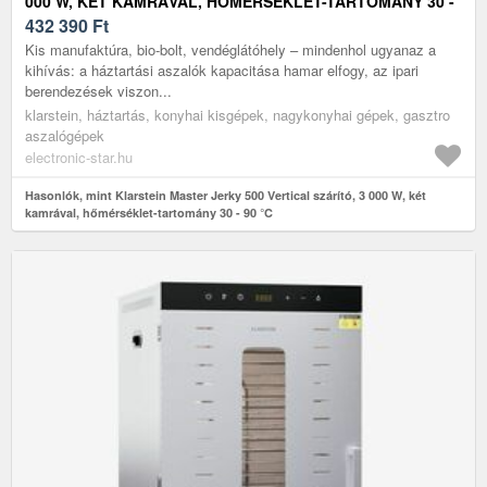
000 W, KÉT KAMRÁVAL, HŐMÉRSÉKLET-TARTOMÁNY 30 -
90 °C
432 390
Ft
Kis manufaktúra, bio-bolt, vendéglátóhely – mindenhol ugyanaz a
kihívás: a háztartási aszalók kapacitása hamar elfogy, az ipari
berendezések viszon...
klarstein, háztartás, konyhai kisgépek, nagykonyhai gépek, gasztro
aszalógépek
electronic-star.hu
Hasonlók, mint Klarstein Master Jerky 500 Vertical szárító, 3 000 W, két
kamrával, hőmérséklet-tartomány 30 - 90 °C