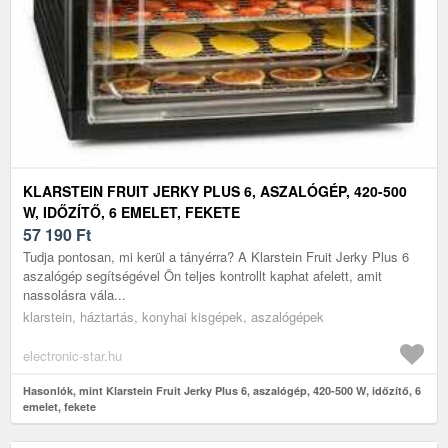
KLARSTEIN FRUIT JERKY PLUS 6, ASZALÓGÉP, 420-500
W, IDŐZÍTŐ, 6 EMELET, FEKETE
57 190
Ft
Tudja pontosan, mi kerül a tányérra? A Klarstein Fruit Jerky Plus 6
aszalógép segítségével Ön teljes kontrollt kaphat afelett, amit
nassolásra vála...
klarstein, háztartás, konyhai kisgépek, aszalógépek
electronic-star.hu
Hasonlók, mint Klarstein Fruit Jerky Plus 6, aszalógép, 420-500 W, időzítő, 6
emelet, fekete