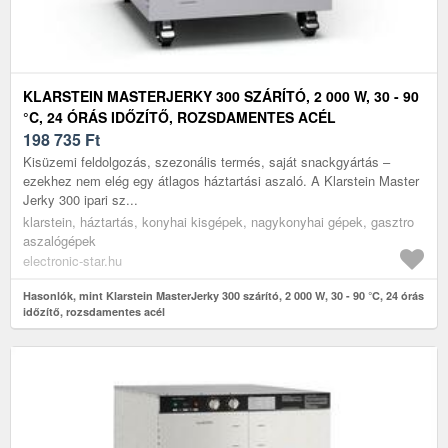
KLARSTEIN MASTERJERKY 300 SZÁRÍTÓ, 2 000 W, 30 - 90
°C, 24 ÓRÁS IDŐZÍTŐ, ROZSDAMENTES ACÉL
198 735
Ft
Kisüzemi feldolgozás, szezonális termés, saját snackgyártás –
ezekhez nem elég egy átlagos háztartási aszaló. A Klarstein Master
Jerky 300 ipari sz...
klarstein, háztartás, konyhai kisgépek, nagykonyhai gépek, gasztro
aszalógépek
electronic-star.hu
Hasonlók, mint Klarstein MasterJerky 300 szárító, 2 000 W, 30 - 90 °C, 24 órás
időzítő, rozsdamentes acél