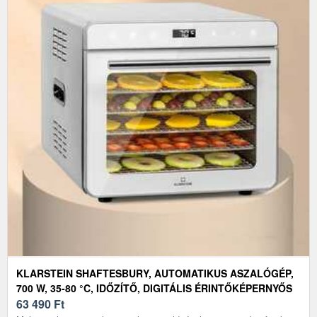
KLARSTEIN SHAFTESBURY, AUTOMATIKUS ASZALÓGÉP,
700 W, 35-80 °C, IDŐZÍTŐ, DIGITÁLIS ÉRINTŐKÉPERNYŐS
KIJELZŐ
63 490
Ft