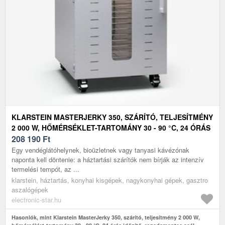
KLARSTEIN MASTERJERKY 350, SZÁRÍTÓ, TELJESÍTMÉNY
2 000 W, HŐMÉRSÉKLET-TARTOMÁNY 30 - 90 °C, 24 ÓRÁS
IDŐZÍTŐ, ROZSDAMENTES ACÉL
208 190
Ft
Egy vendéglátóhelynek, bioüzletnek vagy tanyasi kávézónak
naponta kell döntenie: a háztartási szárítók nem bírják az intenzív
termelési tempót, az ...
klarstein, háztartás, konyhai kisgépek, nagykonyhai gépek, gasztro
aszalógépek
electronic-star.hu
Hasonlók, mint Klarstein MasterJerky 350, szárító, teljesítmény 2 000 W,