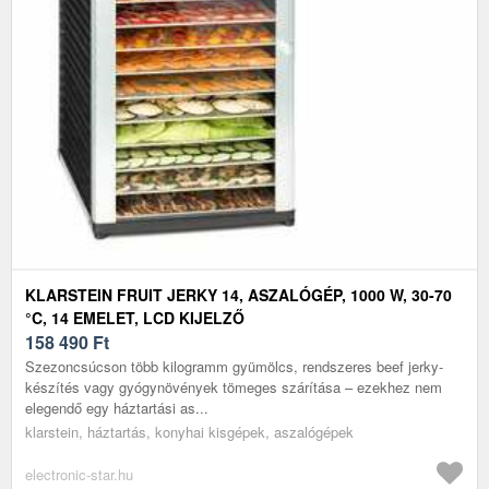
KLARSTEIN FRUIT JERKY 14, ASZALÓGÉP, 1000 W, 30-70
°C, 14 EMELET, LCD KIJELZŐ
158 490
Ft
Szezoncsúcson több kilogramm gyümölcs, rendszeres beef jerky-
készítés vagy gyógynövények tömeges szárítása – ezekhez nem
elegendő egy háztartási as...
klarstein, háztartás, konyhai kisgépek, aszalógépek
electronic-star.hu