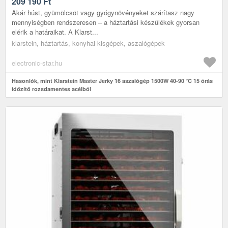
209 190
Ft
Akár húst, gyümölcsöt vagy gyógynövényeket szárítasz nagy
mennyiségben rendszeresen – a háztartási készülékek gyorsan
elérik a határaikat. A Klarst...
klarstein, háztartás, konyhai kisgépek, aszalógépek
electronic-star.hu
Hasonlók, mint Klarstein Master Jerky 16 aszalógép 1500W 40-90 °C 15 órás
időzítő rozsdamentes acélból