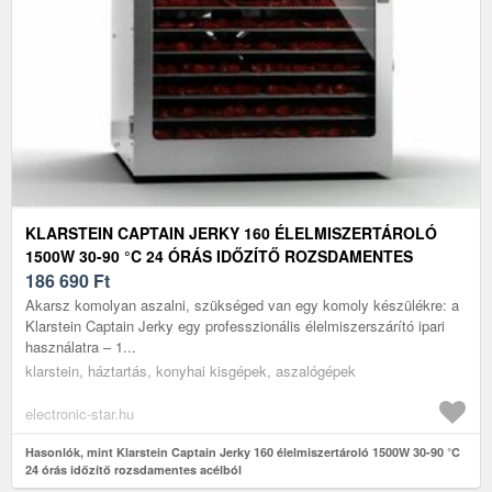
KLARSTEIN CAPTAIN JERKY 160 ÉLELMISZERTÁROLÓ
1500W 30-90 °C 24 ÓRÁS IDŐZÍTŐ ROZSDAMENTES
ACÉLBÓL
186 690
Ft
Akarsz komolyan aszalni, szükséged van egy komoly készülékre: a
Klarstein Captain Jerky egy professzionális élelmiszerszárító ipari
használatra – 1...
klarstein, háztartás, konyhai kisgépek, aszalógépek
electronic-star.hu
Hasonlók, mint Klarstein Captain Jerky 160 élelmiszertároló 1500W 30-90 °C
24 órás időzítő rozsdamentes acélból