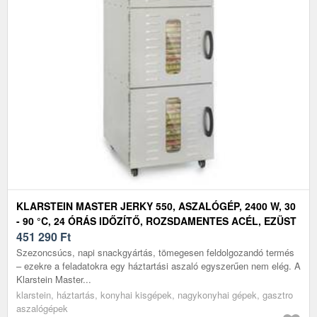
KLARSTEIN MASTER JERKY 550, ASZALÓGÉP, 2400 W, 30
- 90 °C, 24 ÓRÁS IDŐZÍTŐ, ROZSDAMENTES ACÉL, EZÜST
451 290
Ft
Szezoncsúcs, napi snackgyártás, tömegesen feldolgozandó termés
– ezekre a feladatokra egy háztartási aszaló egyszerűen nem elég. A
Klarstein Master...
klarstein, háztartás, konyhai kisgépek, nagykonyhai gépek, gasztro
aszalógépek