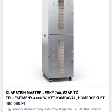
KLARSTEIN MASTER JERKY 700, SZÁRÍTÓ,
TELJESÍTMÉNY 4 000 W, KÉT KAMRÁVAL, HŐMÉRSÉKLET
TARTOMÁNY 30 - 90 °C
490 090
Ft
Egy komoly üzem komoly eszközöket igényel. A Klarstein Master