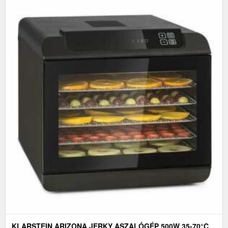
KLARSTEIN ARIZONA JERKY ASZALÓGÉP 500W 35-70°C