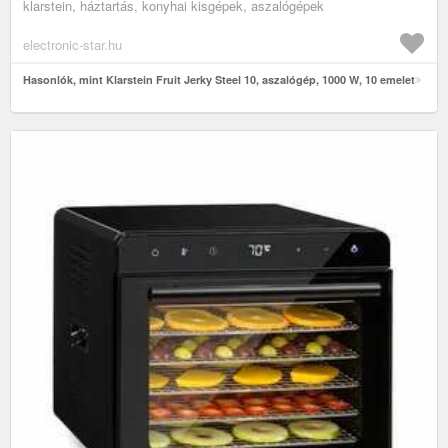
klarstein, háztartás, konyhai kisgépek, aszalógépek
electronic-star.hu
Hasonlók, mint Klarstein Fruit Jerky Steel 10, aszalógép, 1000 W, 10 emelet