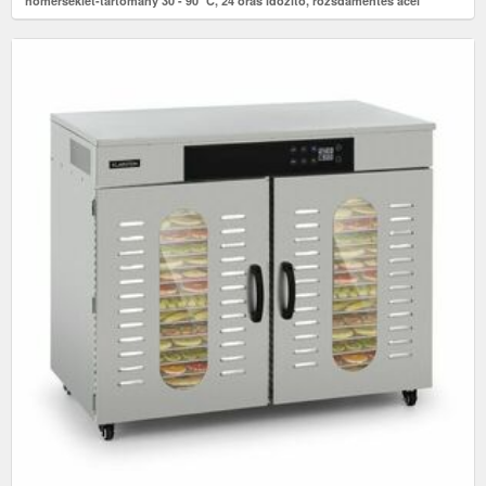
hőmérséklet-tartomány 30 - 90 °C, 24 órás időzítő, rozsdamentes acél