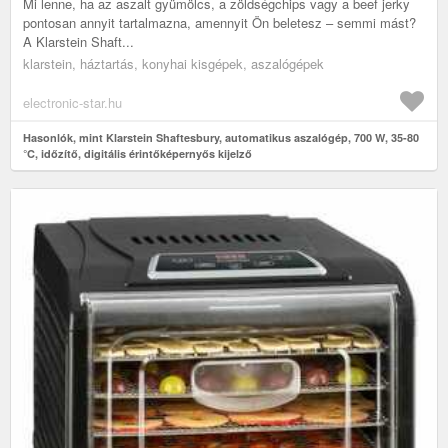
Mi lenne, ha az aszalt gyümölcs, a zöldségchips vagy a beef jerky
pontosan annyit tartalmazna, amennyit Ön beletesz – semmi mást?
A Klarstein Shaft...
klarstein, háztartás, konyhai kisgépek, aszalógépek
electronic-star.hu
Hasonlók, mint Klarstein Shaftesbury, automatikus aszalógép, 700 W, 35-80
°C, időzítő, digitális érintőképernyős kijelző