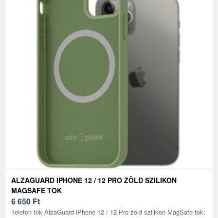
ALZAGUARD IPHONE 12 / 12 PRO ZÖLD SZILIKON
MAGSAFE TOK
6 650
Ft
Telefon tok AlzaGuard iPhone 12 / 12 Pro zöld szilikon MagSafe tok: