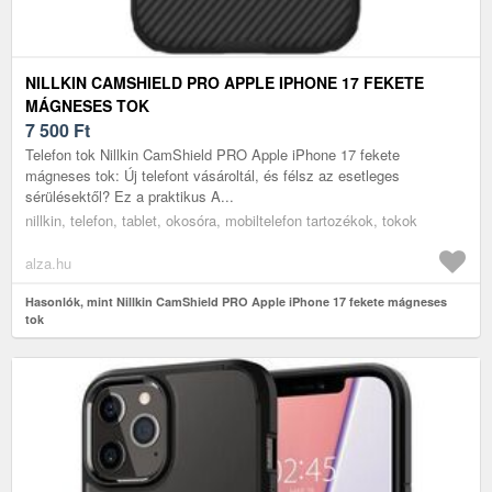
NILLKIN CAMSHIELD PRO APPLE IPHONE 17 FEKETE
MÁGNESES TOK
7 500
Ft
Telefon tok Nillkin CamShield PRO Apple iPhone 17 fekete
mágneses tok: Új telefont vásároltál, és félsz az esetleges
sérülésektől? Ez a praktikus A...
nillkin, telefon, tablet, okosóra, mobiltelefon tartozékok, tokok
alza.hu
Hasonlók, mint Nillkin CamShield PRO Apple iPhone 17 fekete mágneses
tok