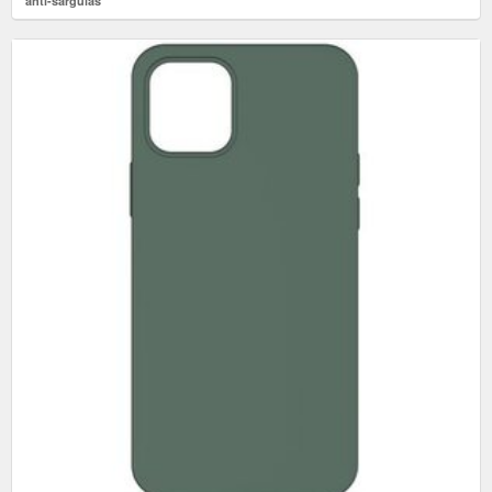
anti-sárgulás