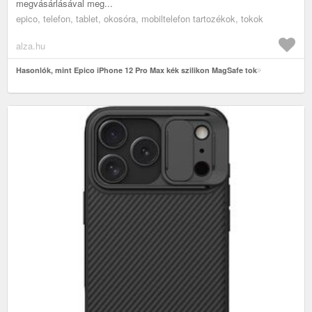
megvásárlásával meg...
epico, telefon, tablet, okosóra, mobiltelefon tartozékok, tokok
alza.hu
Hasonlók, mint Epico iPhone 12 Pro Max kék szilikon MagSafe tok