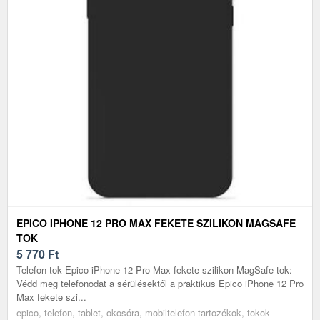
EPICO IPHONE 12 PRO MAX FEKETE SZILIKON MAGSAFE
TOK
5 770
Ft
Telefon tok Epico iPhone 12 Pro Max fekete szilikon MagSafe tok:
Védd meg telefonodat a sérülésektől a praktikus Epico iPhone 12 Pro
Max fekete szi...
epico, telefon, tablet, okosóra, mobiltelefon tartozékok, tokok