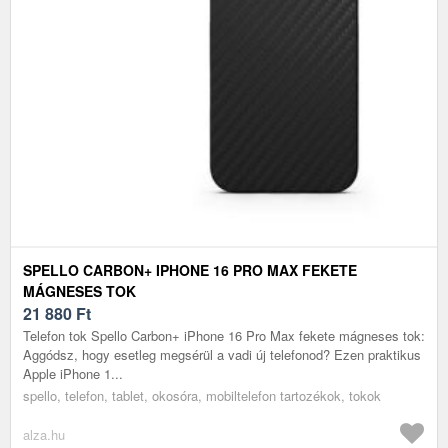
SPELLO CARBON+ IPHONE 16 PRO MAX FEKETE
MÁGNESES TOK
21 880
Ft
Telefon tok Spello Carbon+ iPhone 16 Pro Max fekete mágneses tok:
Aggódsz, hogy esetleg megsérül a vadi új telefonod? Ezen praktikus
Apple iPhone 1...
spello, telefon, tablet, okosóra, mobiltelefon tartozékok, tokok
alza.hu