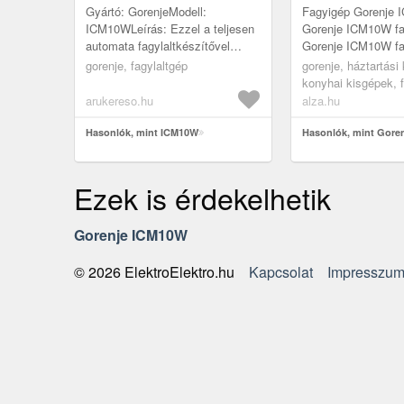
Gyártó: GorenjeModell:
Fagyigép Gorenje 
ICM10WLeírás: Ezzel a teljesen
Gorenje ICM10W fa
automata fagylaltkészítővel
Gorenje ICM10W fa
finom fagylaltot, szorbetet,
egyszerűen készíth
gorenje, fagylaltgép
gorenje, háztartási
fagylaltot és fagyasztott joghurtot
fagylaltot, sorbetet
konyhai kisgépek, 
...
fag...
tojásfőzők, egyéb 
arukereso.hu
alza.hu
fagylalt készítők
Hasonlók, mint ICM10W
Hasonlók, mint Gore
Ezek is érdekelhetik
Gorenje ICM10W
Kapcsolat
Impresszu
© 2026 ElektroElektro.hu