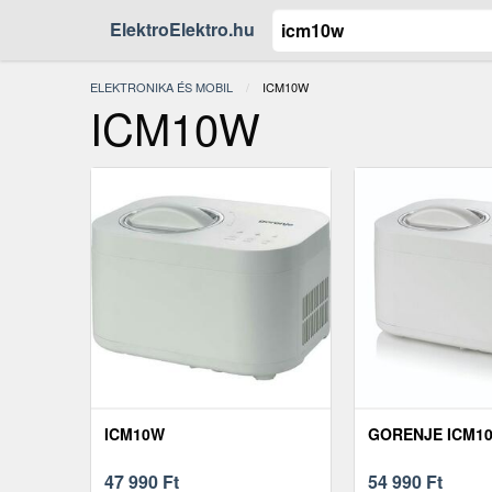
ElektroElektro.hu
ELEKTRONIKA ÉS MOBIL
JELENLEGI:
ICM10W
ICM10W
ICM10W
GORENJE ICM1
47 990
Ft
54 990
Ft