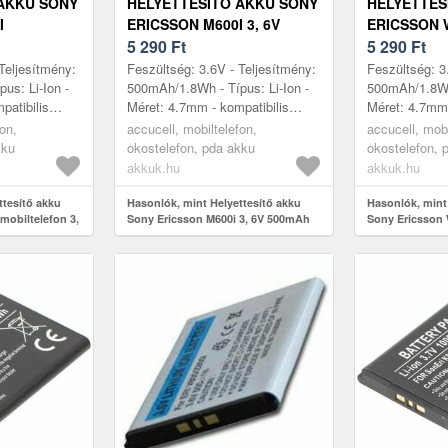
AKKU SONY
HELYETTESÍTŐ AKKU SONY
HELYETTES
I
ERICSSON M600I 3, 6V
ERICSSON 
3, 6V
500MAH LI-ION
5 290
Ft
MOBILTELE
5 290
Ft
MOBILTELEFON
500MAH LI-
Teljesítmény:
Feszültség: 3.6V - Teljesítmény:
Feszültség: 3
us: Li-Ion -
500mAh/1.8Wh - Típus: Li-Ion -
500mAh/1.8Wh 
patibilis
Méret: 4.7mm - kompatibilis
Méret: 4.7mm 
T-33 C702
modellek: M600i, Sony Ericsson
modellek: W9
fon,
accucell, mobiltelefon,
accucell, mobi
G502 G700
K800i, Sony Ericsson M60...
K800i, Sony E
kku
okostelefon, pda akku
okostelefon, 
akkuk.hu
akkuk.hu
ttesítő akku
Hasonlók, mint Helyettesítő akku
Hasonlók, mint
mobiltelefon 3,
Sony Ericsson M600i 3, 6V 500mAh
Sony Ericsson 
Li-Ion mobiltelefon
6V 500mAh Li-