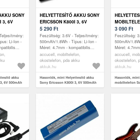
AKKU SONY
HELYETTESÍTŐ AKKU SONY
HELYETTES
 3, 6V
ERICSSON K800I 3, 6V
MOBILTEL
ELEFON LI-
500MAH BST-33
5 290
Ft
ERICSSON W
3 090
Ft
MOBILTELEFON LI-ION
6V 500MAH 
Teljesítmény:
Feszültség: 3.6V - Teljesítmény:
Feszültség: 3
us: Li-Ion -
500mAh/1.8Wh - Típus: Li-Ion -
500mAh/1.8Wh 
patibilis
Méret: 4.7mm - kompatibilis
Méret: 4.7mm 
Sony Ericsson
modellek: K800i, Sony Ericsson
modellek: W6
fon,
accucell, mobiltelefon,
accucell, mobi
i, M60...
K800i, M600i, P990i, V80...
W660i, K810i,
kku
okostelefon, pda akku
okostelefon, 
akkuk.hu
akkuk.hu
ttesítő akku
Hasonlók, mint Helyettesítő akku
Hasonlók, mint
 3, 6V 500mAh
Sony Ericsson K800i 3, 6V 500mAh
mobiltelefon S
BST-33 mobiltelefon Li-Ion
BST-33 3, 6V 5