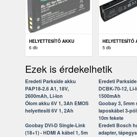
HELYETTESÍTŐ AKKU
HELYETTESÍTŐ
NOKIA 6270 BL-5C 3, 6V
6 db
LAPTOP HP PRO
5 db
1100MAH MOBILTELEFON
8V 5200MAH 56,
LI-ION
Ezek is érdekelhetik
Eredeti Parkside akku
Eredeti Parkside
PAP18-2.6 A1, 18V,
DCBK-70-12, Li-I
2600mAh, Li-Ion
1500mAh
Ólom akku 6V 1, 3Ah EMOS
Goobay 3, 5mm 
helyettesíti 6V 1, 2Ah
laposkábel 3-pól
10m fekete
Goobay DVI-D Single-Link
Eredeti Bosch há
(18+1) - HDMI A kábel 1, 5m
adapter, tápegys