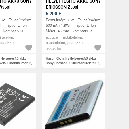
ÍTŐ AKKU SONY
HELYETTESÍTŐ AKKU SONY
W950I
ERICSSON Z530I
FON 3, 6V
MOBILTELEFON 3, 6V
5 290
Ft
ION
500MAH LI-ION
.6V - Teljesítmény:
Feszültség: 3.6V - Teljesítmény:
- Típus: Li-Ion -
500mAh/1.8Wh - Típus: Li-Ion -
- kompatibilis
Méret: 4.7mm - kompatibilis
50i, Sony Ericsson
modellek: Z530i, Sony Ericsson
ltelefon,
accucell, mobiltelefon,
ricsson M60...
K800i, Sony Ericsson M60...
pda akku
okostelefon, pda akku
akkuk.hu
 Helyettesítő akku
Hasonlók, mint Helyettesítő akku
W950i mobiltelefon 3,
Sony Ericsson Z530i mobiltelefon 3,
Ion
6V 500mAh Li-Ion