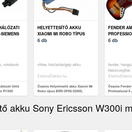
HÁLÓZATI
HELYETTESÍTŐ AKKU
FENDER A
-SIEMENS
XIAOMI MI ROBO TÍPUS
PROFESSION
V/65W (3,
BRR-2P4S-5200S, 5200MAH
6 db
BASS V RW
6 db
SUNBURST
p, notebook
vhbw, háztartásigép akku
fender, hangs
basszusgitár,
basszusgitáro
ElektroElektro.hu
ElektroElektr
basszusgitáro
álózati töltő
Összes Helyettesítő akku Xiaomi Mi
típusú basszu
Összes Fender
o Pi1505
Robo típus BRR-2P4S-5200S,
Professional II
5200mAh
Color Sunburst
ítő akku Sony Ericsson W300i 