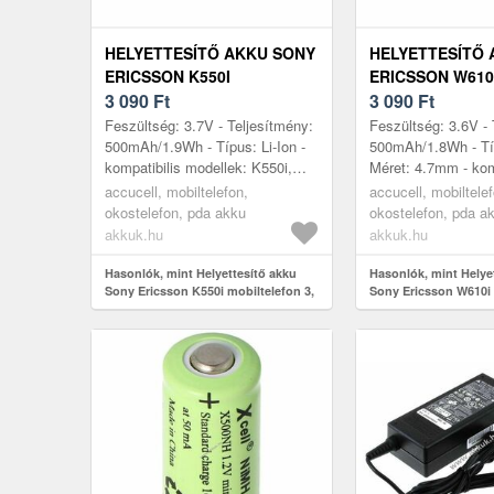
HELYETTESÍTŐ AKKU SONY
HELYETTESÍTŐ 
ERICSSON K550I
ERICSSON W610I
MOBILTELEFON 3, 6V
3 090
Ft
500MAH MOBILT
3 090
Ft
500MAH LI-ION
ION
Feszültség: 3.7V - Teljesítmény:
Feszültség: 3.6V - 
500mAh/1.9Wh - Típus: Li-Ion -
500mAh/1.8Wh - Típ
kompatibilis modellek: K550i,
Méret: 4.7mm - kom
Sony Ericsson K550i, Sony
modellek: W610i, 
accucell, mobiltelefon,
accucell, mobiltele
Ericsson K800i, Sony Ericss...
W610i, K810i, K800
okostelefon, pda akku
okostelefon, pda a
akkuk.hu
akkuk.hu
Hasonlók, mint Helyettesítő akku
Hasonlók, mint Helye
Sony Ericsson K550i mobiltelefon 3,
Sony Ericsson W610i
6V 500mAh Li-Ion
mobiltelefon Li-Ion