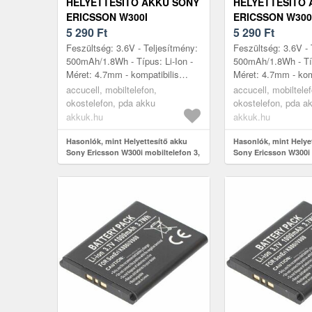
HELYETTESÍTŐ AKKU SONY
HELYETTESÍTŐ 
ERICSSON W300I
ERICSSON W300
MOBILTELEFON 3, 6V
5 290
Ft
MOBILTELEFON 
5 290
Ft
500MAH LI-ION
500MAH LI-ION
Feszültség: 3.6V - Teljesítmény:
Feszültség: 3.6V - 
500mAh/1.8Wh - Típus: Li-Ion -
500mAh/1.8Wh - Típ
Méret: 4.7mm - kompatibilis
Méret: 4.7mm - kom
modellek: W300i, Sony Ericsson
modellek: Aino BS
accucell, mobiltelefon,
accucell, mobiltele
K800i
C901 Green C903 
okostelefon, pda akku
okostelefon, pda a
G7...
akkuk.hu
akkuk.hu
Hasonlók, mint Helyettesítő akku
Hasonlók, mint Helye
Sony Ericsson W300i mobiltelefon 3,
Sony Ericsson W300i 
6V 500mAh Li-Ion
6V 500mAh Li-Ion