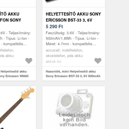
ÍTŐ AKKU
HELYETTESÍTŐ AKKU SONY
EFON SONY
ERICSSON BST-33 3, 6V
660I BST-33 3,
500MAH MOBILTELEFON LI-
5 290
Ft
LI-ION
ION
.6V - Teljesítmény:
Feszültség: 3.6V - Teljesítmény:
- Típus: Li-Ion -
500mAh/1.8Wh - Típus: Li-Ion -
- kompatibilis
Méret: 4.7mm - kompatibilis
60i, Sony Ericsson
modellek: BST-33, Sony
ltelefon,
accucell, mobiltelefon,
 K800i, M60...
Ericsson K530i, K550i, K800i,
pda akku
okostelefon, pda akku
M6...
akkuk.hu
 Helyettesítő akku
Hasonlók, mint Helyettesítő akku
ony Ericsson W660i
Sony Ericsson BST-33 3, 6V 500mAh
00mAh Li-Ion
mobiltelefon Li-Ion