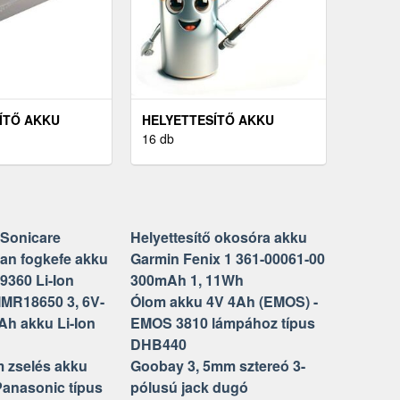
ÍTŐ AKKU
HELYETTESÍTŐ AKKU
NOVO IDEAPAD
ROUTE 66 BLUETOOTH GPS
16 db
MAH LI-ION
1000MAH GPS ÉS
NAVIGÁCIÓ
 Sonicare
Helyettesítő okosóra akku
an fogkefe akku
Garmin Fenix 1 361-00061-00
9360 Li-Ion
300mAh 1, 11Wh
MR18650 3, 6V-
Ólom akku 4V 4Ah (EMOS) -
Ah akku Li-Ion
EMOS 3810 lámpához típus
DHB440
 zselés akku
Goobay 3, 5mm sztereó 3-
 Panasonic típus
pólusú jack dugó