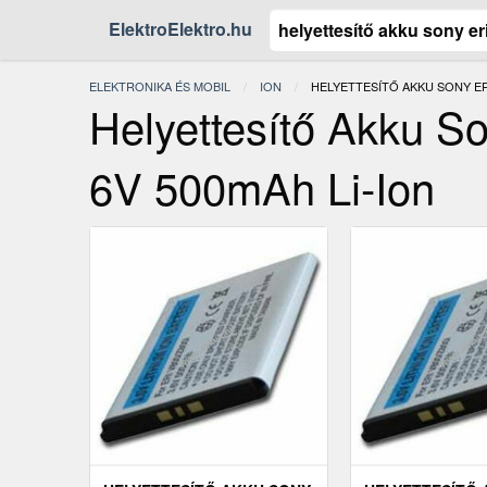
ElektroElektro.hu
ELEKTRONIKA ÉS MOBIL
ION
JELENLEGI:
HELYETTESÍTŐ AKKU SONY ER
Helyettesítő Akku So
6V 500mAh Li-Ion