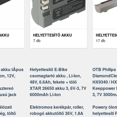
 AKKU
HELYETTESÍTŐ AKKU
HELYETTES
BOOK 10,
NIKON EN-EL3 EN-EL3A D50
7 db
LAPTOP LE
17 db
 2WH LI-ION
D70 1800MAH
S10-3 4400
FÉNYKÉPEZŐGÉP
 akku tĂ­pus
Helyettesítő E-Bike
OTB Philips
on, 12V,
csomagtartó akku , Li-Ion,
DiamondCle
48V, 6.6Ah, fekete + tölő
HX9340 / HX
sztereó
XTAR 26650 akku 3, 6V-3, 7V
Keeppower I
usú jack
6000mAh Li-Ion
3, 7V 3000m
lózati
Elektromos kerékpár, roller,
Powery ólom
ég, töltő
robogó akkutöltő 36V, 1.8A
helyettesíti