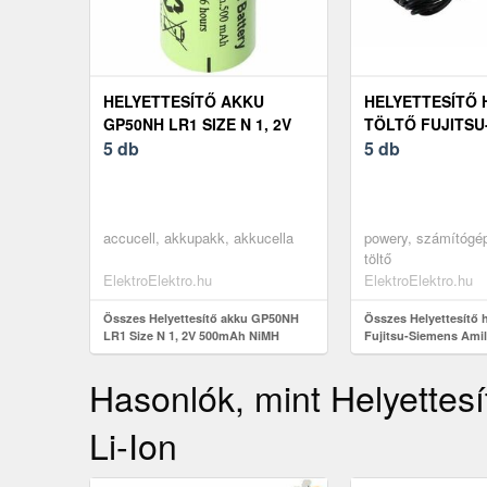
HELYETTESÍTŐ AKKU
HELYETTESÍTŐ 
GP50NH LR1 SIZE N 1, 2V
TÖLTŐ FUJITSU
500MAH NIMH
5 db
AMILO PI1505 20
5 db
25A)
accucell, akkupakk, akkucella
powery, számítógé
töltő
ElektroElektro.hu
ElektroElektro.hu
Összes Helyettesítő akku GP50NH
Összes Helyettesítő h
LR1 Size N 1, 2V 500mAh NiMH
Fujitsu-Siemens Amil
20V/65W (3, 25A)
Hasonlók, mint Helyettes
Li-Ion