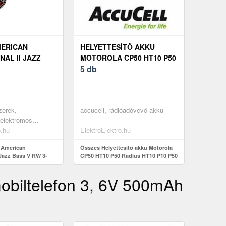
MERICAN
HELYETTESÍTŐ AKKU
AL II JAZZ
MOTOROLA CP50 HT10 P50
 3-COLOR
RADIUS HT10 P10 P50
5 db
RÁDIÓ ADÓ-VEVŐ
zerek,
accucell, rádióadóvevő akku
 elektromos
k, 5 húros
o.hu
ElektroElektro.hu
k, 5 húros j-bass
sgitárok, burst
 American
Összes Helyettesítő akku Motorola
 Jazz Bass V RW 3-
CP50 HT10 P50 Radius HT10 P10 P50
rádió adó-vevő
mobiltelefon 3, 6V 500mAh