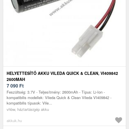
HELYETTESÍTŐ AKKU VILEDA QUICK & CLEAN, VI409842
2600MAH
7 090
Ft
Feszültség: 3.7V - Teljesítmény: 2600mAh - Típus: Li-Ion -
kompatibilis modellek: Vileda Quick & Clean Vileda VI409842 -
kompatibilis típusok: Vile...
vhbw, háztartásigép akku
akkuk.hu