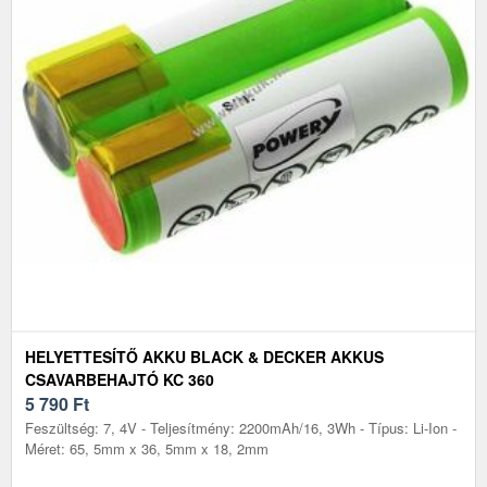
HELYETTESÍTŐ AKKU BLACK & DECKER AKKUS
CSAVARBEHAJTÓ KC 360
5 790
Ft
Feszültség: 7, 4V - Teljesítmény: 2200mAh/16, 3Wh - Típus: Li-Ion -
Méret: 65, 5mm x 36, 5mm x 18, 2mm