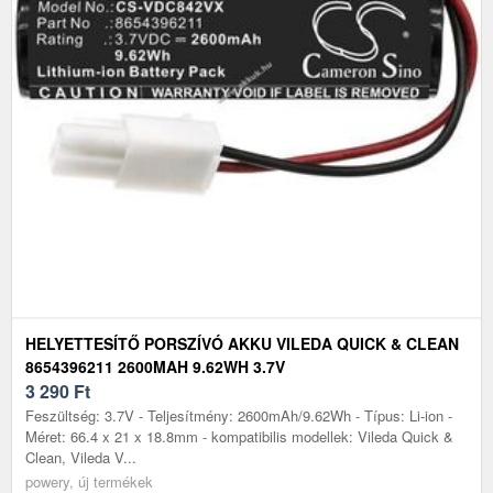
HELYETTESÍTŐ PORSZÍVÓ AKKU VILEDA QUICK & CLEAN
8654396211 2600MAH 9.62WH 3.7V
3 290
Ft
Feszültség: 3.7V - Teljesítmény: 2600mAh/9.62Wh - Típus: Li-ion -
Méret: 66.4 x 21 x 18.8mm - kompatibilis modellek: Vileda Quick &
Clean, Vileda V...
powery, új termékek