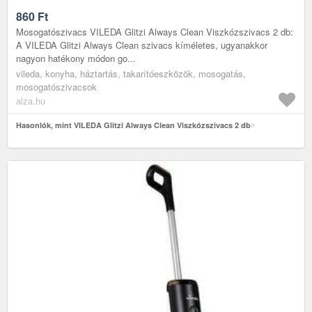
860
Ft
Mosogatószivacs VILEDA Glitzi Always Clean Viszkózszivacs 2 db:
A VILEDA Glitzi Always Clean szivacs kíméletes, ugyanakkor
nagyon hatékony módon go...
vileda, konyha, háztartás, takarítóeszközök, mosogatás,
mosogatószivacsok
alza.hu
Hasonlók, mint VILEDA Glitzi Always Clean Viszkózszivacs 2 db