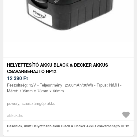
HELYETTESÍTŐ AKKU BLACK & DECKER AKKUS
CSAVARBEHAJTÓ HP12
12 390
Ft
Feszültség: 12V - Teljesítmény: 2500mAh/30Wh - Típus: NiMH -
Méret: 105mm x 78mm x 66mm
powery, szerszámgép akku
akkuk.hu
Hasonlók, mint Helyettesítő akku Black & Decker Akkus csavarbehajtó HP12