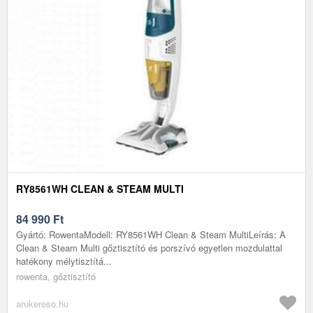
RY8561WH CLEAN & STEAM MULTI
84 990
Ft
Gyártó: RowentaModell: RY8561WH Clean & Steam MultiLeírás: A
Clean & Steam Multi gőztisztító és porszívó egyetlen mozdulattal
hatékony mélytisztítá...
rowenta, gőztisztító
arukereso.hu