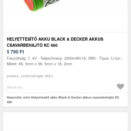
HELYETTESÍTŐ AKKU BLACK & DECKER AKKUS
CSAVARBEHAJTÓ KC 460
5 790
Ft
Feszültség: 7, 4V - Teljesítmény: 2200mAh/16, 3Wh - Típus: Li-Ion -
Méret: 65, 5mm x 36, 5mm x 18, 2mm
powery, szerszámgép akku
akkuk.hu
Hasonlók, mint Helyettesítő akku Black & Decker akkus csavarbehajtó KC
460