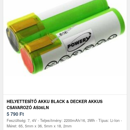
HELYETTESÍTŐ AKKU BLACK & DECKER AKKUS
CSAVAROZÓ AS36LN
5 790
Ft
Feszültség: 7, 4V - Teljesítmény: 2200mAh/16, 3Wh - Típus: Li-Ion -
Méret: 65, 5mm x 36, 5mm x 18, 2mm