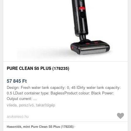
PURE CLEAN S5 PLUS (178235)
57 845
Ft
Design: Fresh water tank capacity: 0, 45 lDirty water tank capacity:
0.5 LDust container type: BaglessProduct colour: Black Power:
Output current: ...
vileda, porszívó, takarítógép
arukereso.hu
Hasonlók, mint Pure Clean S5 Plus (178235)