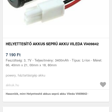
HELYETTESÍTŐ AKKUS SEPRŰ AKKU VILEDA VI409842
7 190
Ft
Feszültség: 3, 7V - Teljesítmény: 3400mAh - Típus: Li-Ion - Méret:
66, 40mm x 21, 00mm x 18, 80mm
powery, háztartásigép akku
akkuk.hu
Hasonlók, mint Helyettesítő akkus seprű akku Vileda VI409842