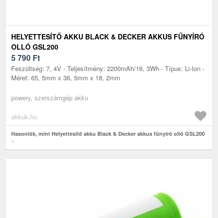
HELYETTESÍTŐ AKKU BLACK & DECKER AKKUS FŰNYÍRÓ
OLLÓ GSL200
5 790
Ft
Feszültség: 7, 4V - Teljesítmény: 2200mAh/16, 3Wh - Típus: Li-Ion -
Méret: 65, 5mm x 36, 5mm x 18, 2mm
powery, szerszámgép akku
akkuk.hu
Hasonlók, mint Helyettesítő akku Black & Decker akkus fűnyíró olló GSL200