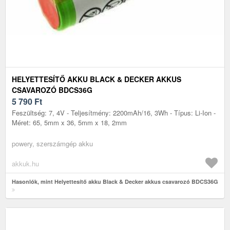
HELYETTESÍTŐ AKKU BLACK & DECKER AKKUS
CSAVAROZÓ BDCS36G
5 790
Ft
Feszültség: 7, 4V - Teljesítmény: 2200mAh/16, 3Wh - Típus: Li-Ion -
Méret: 65, 5mm x 36, 5mm x 18, 2mm
powery, szerszámgép akku
akkuk.hu
Hasonlók, mint Helyettesítő akku Black & Decker akkus csavarozó BDCS36G