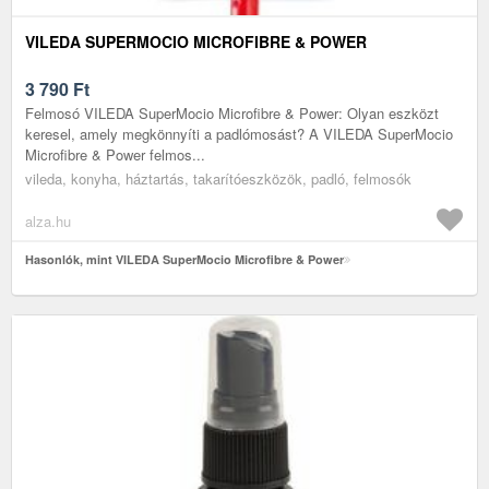
VILEDA SUPERMOCIO MICROFIBRE & POWER
3 790
Ft
Felmosó VILEDA SuperMocio Microfibre & Power: Olyan eszközt
keresel, amely megkönnyíti a padlómosást? A VILEDA SuperMocio
Microfibre & Power felmos...
vileda, konyha, háztartás, takarítóeszközök, padló, felmosók
alza.hu
Hasonlók, mint VILEDA SuperMocio Microfibre & Power