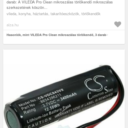
darab: A VILEDA Pro Clean mikroszálas törlőkendő mikroszálas
szerkezetének köszön...
vileda, konyha, háztartás, takarítóeszközök, törlőkendők
alza.hu
Hasonlók, mint VILEDA Pro Clean mikroszálas törlőkendő, 3 darab