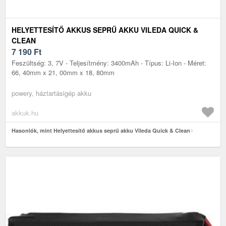
HELYETTESÍTŐ AKKUS SEPRŰ AKKU VILEDA QUICK &
CLEAN
7 190
Ft
Feszültség: 3, 7V - Teljesítmény: 3400mAh - Típus: Li-Ion - Méret:
66, 40mm x 21, 00mm x 18, 80mm
powery, háztartásigép akku
akkuk.hu
Hasonlók, mint Helyettesítő akkus seprű akku Vileda Quick & Clean