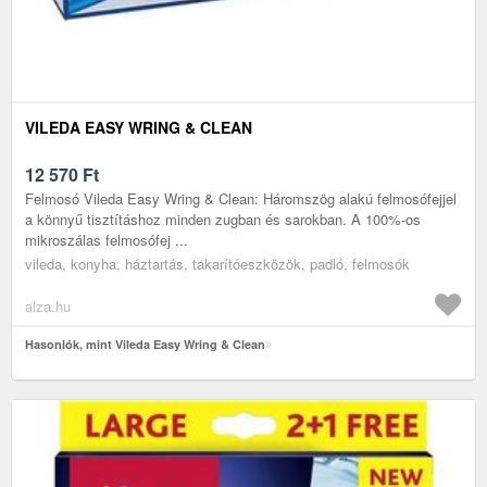
VILEDA EASY WRING & CLEAN
12 570
Ft
Felmosó Vileda Easy Wring & Clean: Háromszög alakú felmosófejjel
a könnyű tisztításhoz minden zugban és sarokban. A 100%-os
mikroszálas felmosófej ...
vileda, konyha, háztartás, takarítóeszközök, padló, felmosók
alza.hu
Hasonlók, mint Vileda Easy Wring & Clean