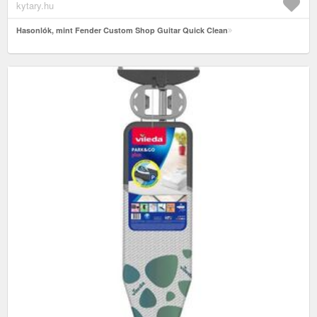
kytary.hu
Hasonlók, mint Fender Custom Shop Guitar Quick Clean