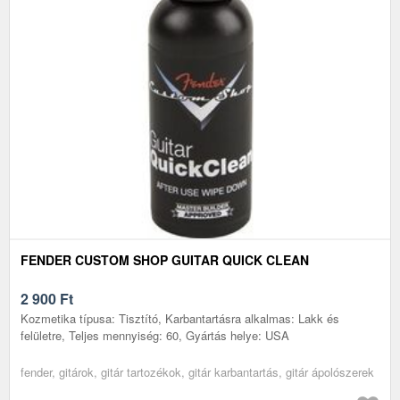
FENDER CUSTOM SHOP GUITAR QUICK CLEAN
2 900
Ft
Kozmetika típusa: Tisztító, Karbantartásra alkalmas: Lakk és
felületre, Teljes mennyiség: 60, Gyártás helye: USA
fender, gitárok, gitár tartozékok, gitár karbantartás, gitár ápolószerek