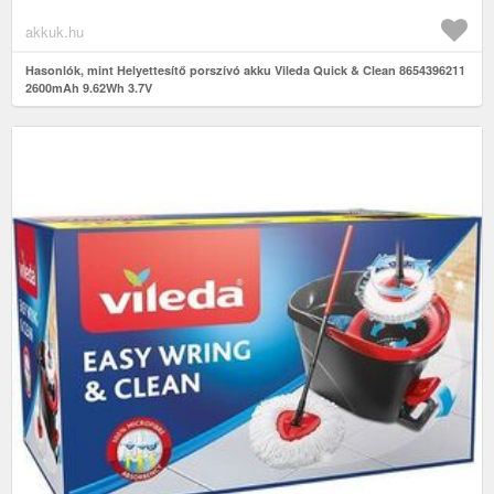
akkuk.hu
Hasonlók, mint Helyettesítő porszívó akku Vileda Quick & Clean 8654396211
2600mAh 9.62Wh 3.7V