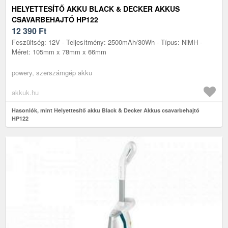
HELYETTESÍTŐ AKKU BLACK & DECKER AKKUS
CSAVARBEHAJTÓ HP122
12 390
Ft
Feszültség: 12V - Teljesítmény: 2500mAh/30Wh - Típus: NiMH -
Méret: 105mm x 78mm x 66mm
powery, szerszámgép akku
akkuk.hu
Hasonlók, mint Helyettesítő akku Black & Decker Akkus csavarbehajtó
HP122