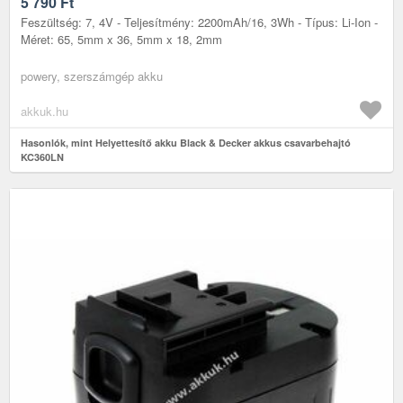
5 790
Ft
Feszültség: 7, 4V - Teljesítmény: 2200mAh/16, 3Wh - Típus: Li-Ion -
Méret: 65, 5mm x 36, 5mm x 18, 2mm
powery, szerszámgép akku
akkuk.hu
Hasonlók, mint Helyettesítő akku Black & Decker akkus csavarbehajtó
KC360LN