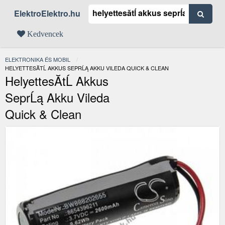
ElektroElektro.hu
Kedvencek
ELEKTRONIKA ÉS MOBIL
JELENLEGI:
HELYETTESĂ­TĹ AKKUS SEPRĹĄ AKKU VILEDA QUICK & CLEAN
HelyettesĂ­tĹ Akkus
SeprĹą Akku Vileda
Quick & Clean