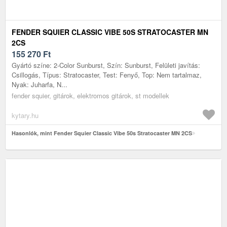
FENDER SQUIER CLASSIC VIBE 50S STRATOCASTER MN
2CS
155 270
Ft
Gyártó színe: 2-Color Sunburst, Szín: Sunburst, Felületi javítás:
Csillogás, Típus: Stratocaster, Test: Fenyő, Top: Nem tartalmaz,
Nyak: Juharfa, N...
fender squier, gitárok, elektromos gitárok, st modellek
kytary.hu
Hasonlók, mint Fender Squier Classic Vibe 50s Stratocaster MN 2CS