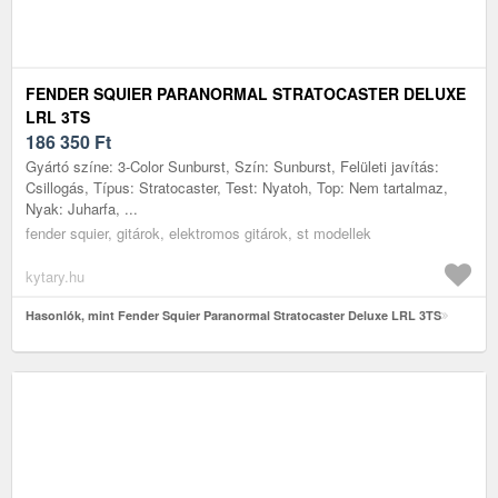
FENDER SQUIER PARANORMAL STRATOCASTER DELUXE
LRL 3TS
186 350
Ft
Gyártó színe: 3-Color Sunburst, Szín: Sunburst, Felületi javítás:
Csillogás, Típus: Stratocaster, Test: Nyatoh, Top: Nem tartalmaz,
Nyak: Juharfa, ...
fender squier, gitárok, elektromos gitárok, st modellek
kytary.hu
Hasonlók, mint Fender Squier Paranormal Stratocaster Deluxe LRL 3TS