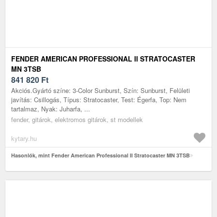
FENDER AMERICAN PROFESSIONAL II STRATOCASTER
MN 3TSB
841 820
Ft
Akciós.Gyártó színe: 3-Color Sunburst, Szín: Sunburst, Felületi
javítás: Csillogás, Típus: Stratocaster, Test: Égerfa, Top: Nem
tartalmaz, Nyak: Juharfa, ...
fender, gitárok, elektromos gitárok, st modellek
kytary.hu
Hasonlók, mint Fender American Professional II Stratocaster MN 3TSB