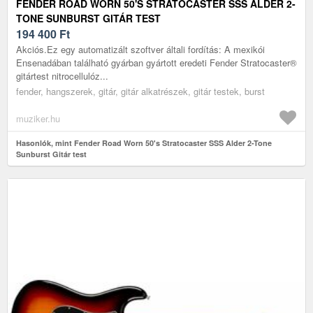
FENDER ROAD WORN 50'S STRATOCASTER SSS ALDER 2-
TONE SUNBURST GITÁR TEST
194 400
Ft
Akciós.Ez egy automatizált szoftver általi fordítás: A mexikói
Ensenadában található gyárban gyártott eredeti Fender Stratocaster®
gitártest nitrocellulóz...
fender, hangszerek, gitár, gitár alkatrészek, gitár testek, burst
muziker.hu
Hasonlók, mint Fender Road Worn 50's Stratocaster SSS Alder 2-Tone
Sunburst Gitár test