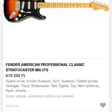
FENDER AMERICAN PROFESSIONAL CLASSIC
STRATOCASTER MN 3TS
619 200
Ft
Gyártó színe: 3-Color Sunburst, Szín: Sunburst, Felületi javítás:
Csillogás, Típus: Stratocaster, Test: Égerfa, Top: Nem tartalmaz,
Nyak: Juharfa, ...
fender, gitárok, elektromos gitárok, st modellek
kytary.hu