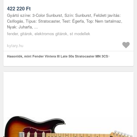
422 220
Ft
Gyártó színe: 3-Color Sunburst, Szín: Sunburst, Felületi javítás:
Csillogás, Típus: Stratocaster, Test: Égerfa, Top: Nem tartalmaz,
Nyak: Juharfa, ...
fender, gitárok, elektromos gitárok, st modellek
kytary.hu
Hasonlók, mint Fender Vintera III Late 50s Stratocaster MN 3CS