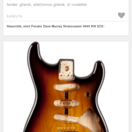
fender, gitárok, elektromos gitárok, st modellek
kytary.hu
Hasonlók, mint Fender Dave Murray Stratocaster HHH RW 2CS