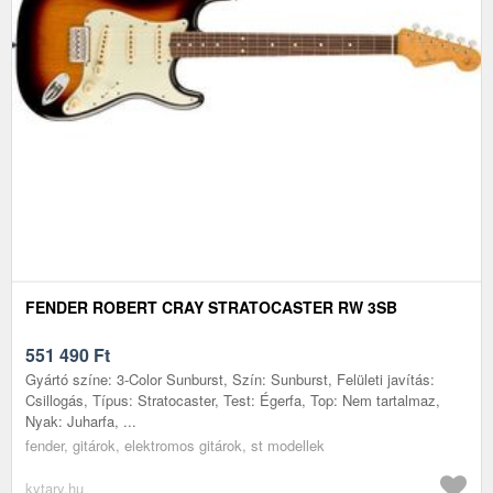
FENDER ROBERT CRAY STRATOCASTER RW 3SB
551 490
Ft
Gyártó színe: 3-Color Sunburst, Szín: Sunburst, Felületi javítás:
Csillogás, Típus: Stratocaster, Test: Égerfa, Top: Nem tartalmaz,
Nyak: Juharfa, ...
fender, gitárok, elektromos gitárok, st modellek
kytary.hu