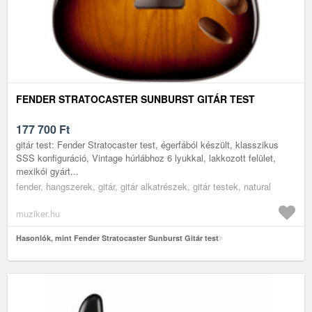
FENDER STRATOCASTER SUNBURST GITÁR TEST
177 700
Ft
gitár test: Fender Stratocaster test, égerfából készült, klasszikus
SSS konfiguráció, Vintage húrlábhoz 6 lyukkal, lakkozott felület,
mexikói gyárt...
fender, hangszerek, gitár, gitár alkatrészek, gitár testek, natural
muziker.hu
Hasonlók, mint Fender Stratocaster Sunburst Gitár test