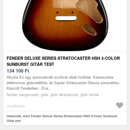
FENDER DELUXE SERIES STRATOCASTER HSH 3-COLOR
SUNBURST GITÁR TEST
134 100
Ft
Akciós.Ez egy automatizált szoftver általi fordítás: Karosszéria
elektromos gitárvédőhez és Squier Stratocaster Deluxe sorozathoz.
Készült Fenderben - Ens...
fender, hangszerek, gitár, gitár alkatrészek, gitár testek
muziker.hu
Hasonlók, mint Fender Deluxe Series Stratocaster HSH 3-Color Sunburst
Gitár test