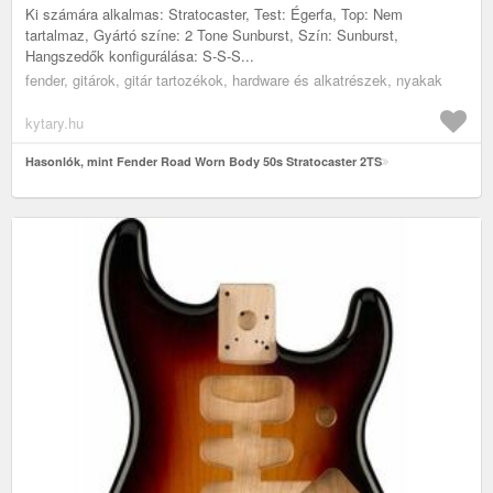
Ki számára alkalmas: Stratocaster, Test: Égerfa, Top: Nem
tartalmaz, Gyártó színe: 2 Tone Sunburst, Szín: Sunburst,
Hangszedők konfigurálása: S-S-S...
fender, gitárok, gitár tartozékok, hardware és alkatrészek, nyakak
kytary.hu
Hasonlók, mint Fender Road Worn Body 50s Stratocaster 2TS