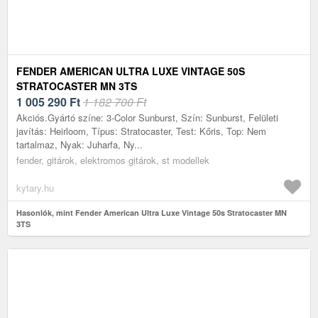
FENDER AMERICAN ULTRA LUXE VINTAGE 50S
STRATOCASTER MN 3TS
1 005 290
Ft
1 182 700 Ft
Akciós.Gyártó színe: 3-Color Sunburst, Szín: Sunburst, Felületi
javítás: Heirloom, Típus: Stratocaster, Test: Kőris, Top: Nem
tartalmaz, Nyak: Juharfa, Ny...
fender, gitárok, elektromos gitárok, st modellek
kytary.hu
Hasonlók, mint Fender American Ultra Luxe Vintage 50s Stratocaster MN
3TS