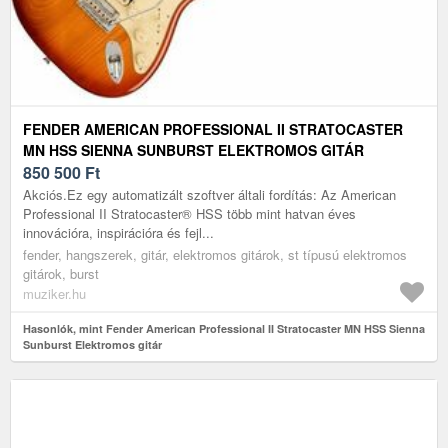
FENDER AMERICAN PROFESSIONAL II STRATOCASTER
MN HSS SIENNA SUNBURST ELEKTROMOS GITÁR
850 500
Ft
Akciós.Ez egy automatizált szoftver általi fordítás: Az American
Professional II Stratocaster® HSS több mint hatvan éves
innovációra, inspirációra és fejl...
fender, hangszerek, gitár, elektromos gitárok, st típusú elektromos
gitárok, burst
muziker.hu
Hasonlók, mint Fender American Professional II Stratocaster MN HSS Sienna
Sunburst Elektromos gitár