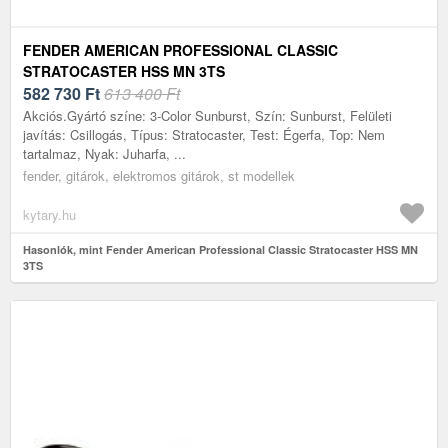
FENDER AMERICAN PROFESSIONAL CLASSIC
STRATOCASTER HSS MN 3TS
582 730
Ft
613 400 Ft
Akciós.Gyártó színe: 3-Color Sunburst, Szín: Sunburst, Felületi
javítás: Csillogás, Típus: Stratocaster, Test: Égerfa, Top: Nem
tartalmaz, Nyak: Juharfa, ...
fender, gitárok, elektromos gitárok, st modellek
kytary.hu
Hasonlók, mint Fender American Professional Classic Stratocaster HSS MN
3TS