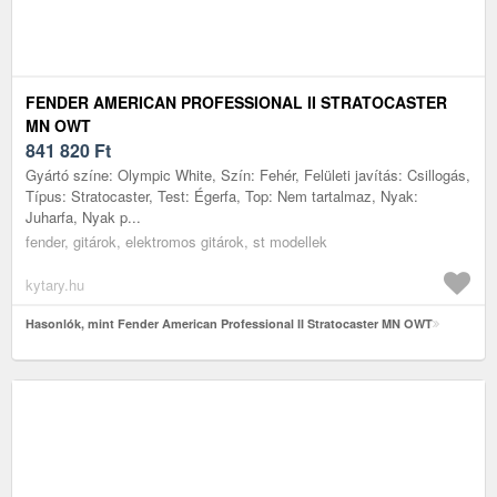
FENDER AMERICAN PROFESSIONAL II STRATOCASTER
MN OWT
841 820
Ft
Gyártó színe: Olympic White, Szín: Fehér, Felületi javítás: Csillogás,
Típus: Stratocaster, Test: Égerfa, Top: Nem tartalmaz, Nyak:
Juharfa, Nyak p...
fender, gitárok, elektromos gitárok, st modellek
kytary.hu
Hasonlók, mint Fender American Professional II Stratocaster MN OWT