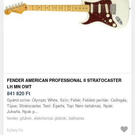
FENDER AMERICAN PROFESSIONAL II STRATOCASTER
LH MN OWT
841 820
Ft
Gyártó színe: Olympic White, Szín: Fehér, Felületi javítás: Csillogás,
Típus: Stratocaster, Test: Égerfa, Top: Nem tartalmaz, Nyak:
Juharfa, Nyak p...
fender, gitárok, elektromos gitárok, balkezes
kytary.hu