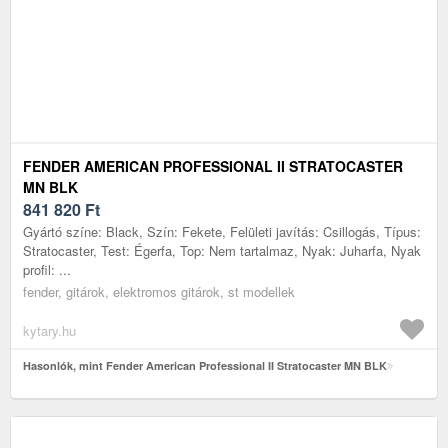
FENDER AMERICAN PROFESSIONAL II STRATOCASTER
MN BLK
841 820
Ft
Gyártó színe: Black, Szín: Fekete, Felületi javítás: Csillogás, Típus:
Stratocaster, Test: Égerfa, Top: Nem tartalmaz, Nyak: Juharfa, Nyak
profil: ...
fender, gitárok, elektromos gitárok, st modellek
kytary.hu
Hasonlók, mint Fender American Professional II Stratocaster MN BLK