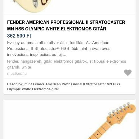
FENDER AMERICAN PROFESSIONAL II STRATOCASTER
MN HSS OLYMPIC WHITE ELEKTROMOS GITÁR
862 500
Ft
Ez egy automatizált szoftver általi fordítás: Az American
Professional II Stratocaster® HSS több mint hatvan éves
innovációra, inspirációra és fejl...
fender, hangszerek, gitár, elektromos gitárok, st típusú elektromos
gitárok, white
muziker.hu
Hasonlók, mint Fender American Professional II Stratocaster MN HSS
Olympic White Elektromos gitár