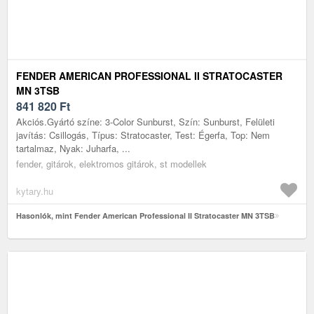
FENDER AMERICAN PROFESSIONAL II STRATOCASTER
MN 3TSB
841 820
Ft
Akciós.Gyártó színe: 3-Color Sunburst, Szín: Sunburst, Felületi
javítás: Csillogás, Típus: Stratocaster, Test: Égerfa, Top: Nem
tartalmaz, Nyak: Juharfa, ...
fender, gitárok, elektromos gitárok, st modellek
kytary.hu
Hasonlók, mint Fender American Professional II Stratocaster MN 3TSB