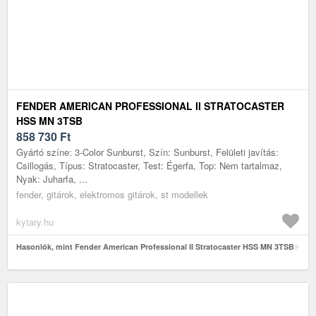
FENDER AMERICAN PROFESSIONAL II STRATOCASTER
HSS MN 3TSB
858 730
Ft
Gyártó színe: 3-Color Sunburst, Szín: Sunburst, Felületi javítás:
Csillogás, Típus: Stratocaster, Test: Égerfa, Top: Nem tartalmaz,
Nyak: Juharfa, ...
fender, gitárok, elektromos gitárok, st modellek
kytary.hu
Hasonlók, mint Fender American Professional II Stratocaster HSS MN 3TSB