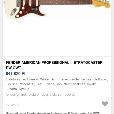
FENDER AMERICAN PROFESSIONAL II STRATOCASTER
RW OWT
841 820
Ft
Gyártó színe: Olympic White, Szín: Fehér, Felületi javítás: Csillogás,
Típus: Stratocaster, Test: Égerfa, Top: Nem tartalmaz, Nyak:
Juharfa, Nyak p...
fender, gitárok, elektromos gitárok, st modellek
kytary.hu
Hasonlók, mint Fender American Professional II Stratocaster RW OWT