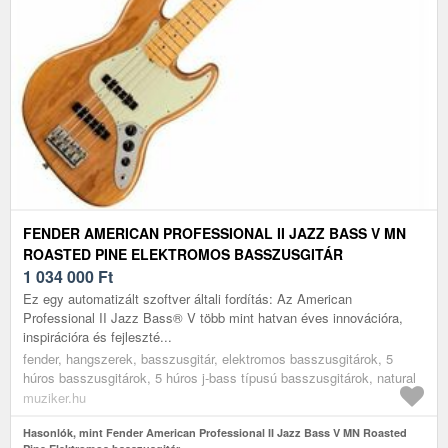
FENDER AMERICAN PROFESSIONAL II JAZZ BASS V MN
ROASTED PINE ELEKTROMOS BASSZUSGITÁR
1 034 000
Ft
Ez egy automatizált szoftver általi fordítás: Az American
Professional II Jazz Bass® V több mint hatvan éves innovációra,
inspirációra és fejleszté...
fender, hangszerek, basszusgitár, elektromos basszusgitárok, 5
húros basszusgitárok, 5 húros j-bass típusú basszusgitárok, natural
muziker.hu
Hasonlók, mint Fender American Professional II Jazz Bass V MN Roasted