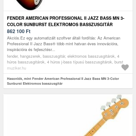
FENDER AMERICAN PROFESSIONAL II JAZZ BASS MN 3-
COLOR SUNBURST ELEKTROMOS BASSZUSGITÁR
862 100
Ft
Akciós.Ez egy automatizált szoftver általi fordítás: Az American
Professional II Jazz Bass® több mint hatvan éves innovációra,
inspirációra és fejlesztésr...
fender, hangszerek, basszusgitár, elektromos basszusgitárok, 4
húros basszusgitárok, 4 húros j-bass típusú basszusgitárok, burst
muziker.hu
Hasonlók, mint Fender American Professional II Jazz Bass MN 3-Color
Sunburst Elektromos basszusgitár