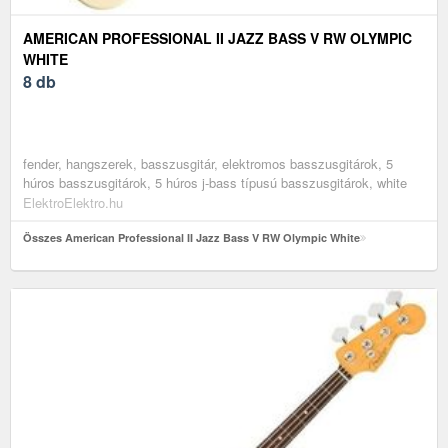
AMERICAN PROFESSIONAL II JAZZ BASS V RW OLYMPIC
WHITE
8 db
fender, hangszerek, basszusgitár, elektromos basszusgitárok, 5
húros basszusgitárok, 5 húros j-bass típusú basszusgitárok, white
ElektroElektro.hu
Összes American Professional II Jazz Bass V RW Olympic White