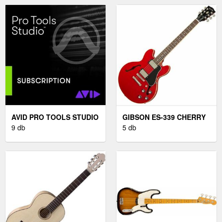
AVID PRO TOOLS STUDIO
GIBSON ES-339 CHERRY
ANNUAL NEW
9 db
FÉLAKUSZTIKUS - JAZZ-
5 db
SUBSCRIPTION
GITÁR