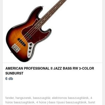
AMERICAN PROFESSIONAL II JAZZ BASS RW 3-COLOR
SUNBURST
6 db
fender, hangszerek, basszusgitár, elektromos basszusgitárok, 4
húros basszusgitárok, 4 húros j-bass típusú basszusgitárok, burst