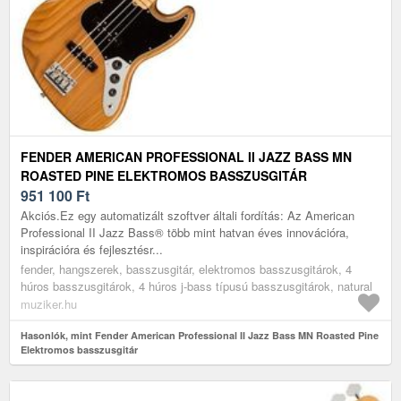
FENDER AMERICAN PROFESSIONAL II JAZZ BASS MN
ROASTED PINE ELEKTROMOS BASSZUSGITÁR
951 100
Ft
Akciós.Ez egy automatizált szoftver általi fordítás: Az American
Professional II Jazz Bass® több mint hatvan éves innovációra,
inspirációra és fejlesztésr...
fender, hangszerek, basszusgitár, elektromos basszusgitárok, 4
húros basszusgitárok, 4 húros j-bass típusú basszusgitárok, natural
muziker.hu
Hasonlók, mint Fender American Professional II Jazz Bass MN Roasted Pine
Elektromos basszusgitár