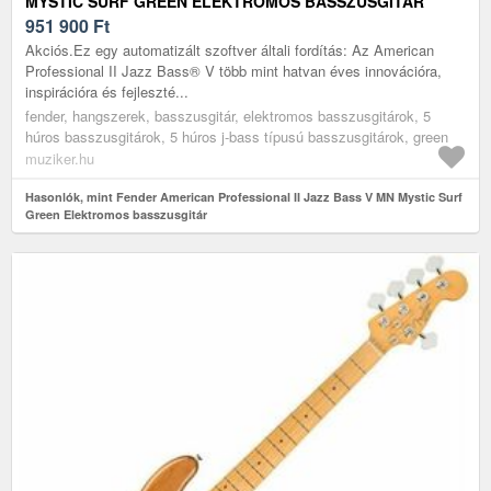
MYSTIC SURF GREEN ELEKTROMOS BASSZUSGITÁR
951 900
Ft
Akciós.Ez egy automatizált szoftver általi fordítás: Az American
Professional II Jazz Bass® V több mint hatvan éves innovációra,
inspirációra és fejleszté...
fender, hangszerek, basszusgitár, elektromos basszusgitárok, 5
húros basszusgitárok, 5 húros j-bass típusú basszusgitárok, green
muziker.hu
Hasonlók, mint Fender American Professional II Jazz Bass V MN Mystic Surf
Green Elektromos basszusgitár