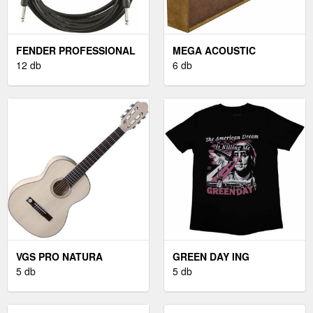
FENDER PROFESSIONAL
MEGA ACOUSTIC
SERIES FEKETE 5, 5
12 db
FIBEREXCELLENT120
6 db
EGYENES - EGYENES
NATURAL/BROWN FA
AKUSZTIKAI PANEL
VGS PRO NATURA
GREEN DAY ING
NATURAL SILVER
5 db
AMERICAN DREAM
5 db
KLASSZIKUS GITÁR
UNISEX BLACK M