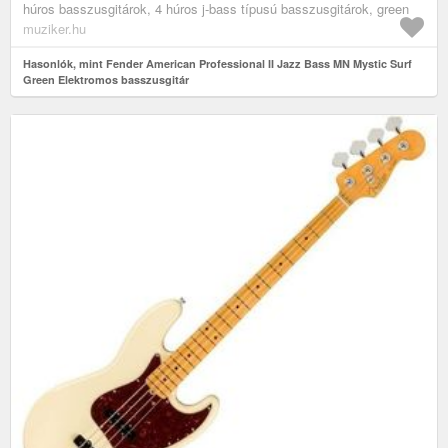
húros basszusgitárok, 4 húros j-bass típusú basszusgitárok, green
muziker.hu
Hasonlók, mint Fender American Professional II Jazz Bass MN Mystic Surf
Green Elektromos basszusgitár