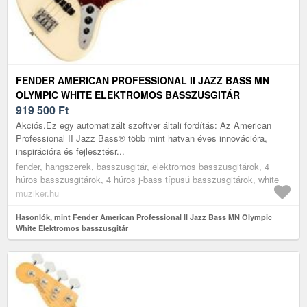
FENDER AMERICAN PROFESSIONAL II JAZZ BASS MN
OLYMPIC WHITE ELEKTROMOS BASSZUSGITÁR
919 500
Ft
Akciós.Ez egy automatizált szoftver általi fordítás: Az American
Professional II Jazz Bass® több mint hatvan éves innovációra,
inspirációra és fejlesztésr...
fender, hangszerek, basszusgitár, elektromos basszusgitárok, 4
húros basszusgitárok, 4 húros j-bass típusú basszusgitárok, white
muziker.hu
Hasonlók, mint Fender American Professional II Jazz Bass MN Olympic
White Elektromos basszusgitár