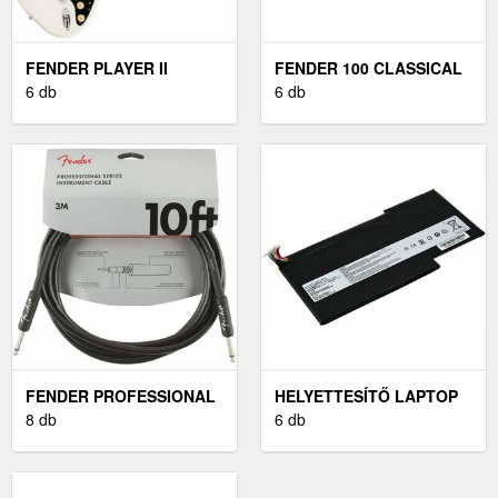
FENDER PLAYER II
FENDER 100 CLASSICAL
SERIES STRATOCASTER
6 db
NYLON TIE END 028-043
6 db
RW POLAR WHITE
ELEKTROMOS GITÁR
FENDER PROFESSIONAL
HELYETTESÍTŐ LAPTOP
SERIES FEKETE 3 M
8 db
AKKU MSI GS63 7RE
6 db
EGYENES - EGYENES
STEALTH PRO