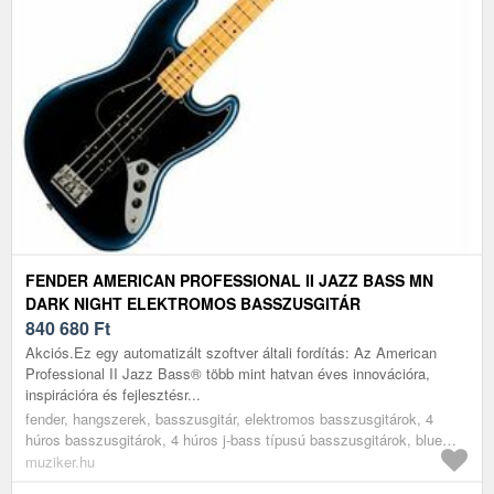
FENDER AMERICAN PROFESSIONAL II JAZZ BASS MN
DARK NIGHT ELEKTROMOS BASSZUSGITÁR
840 680
Ft
Akciós.Ez egy automatizált szoftver általi fordítás: Az American
Professional II Jazz Bass® több mint hatvan éves innovációra,
inspirációra és fejlesztésr...
fender, hangszerek, basszusgitár, elektromos basszusgitárok, 4
húros basszusgitárok, 4 húros j-bass típusú basszusgitárok, blue
black
muziker.hu