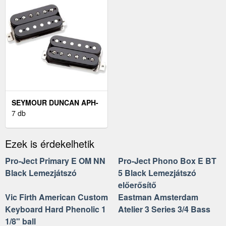
SEYMOUR DUNCAN APH-
2S SLASH ALNICO II PRO
7 db
SET
Ezek is érdekelhetik
Pro-Ject Primary E OM NN
Pro-Ject Phono Box E BT
Black Lemezjátszó
5 Black Lemezjátszó
előerősítő
Vic Firth American Custom
Eastman Amsterdam
Keyboard Hard Phenolic 1
Atelier 3 Series 3/4 Bass
1/8" ball