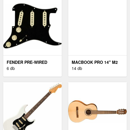
FENDER PRE-WIRED
MACBOOK PRO 14" M2
STRAT SSS TX SPC
6 db
PRO INTERNATIONAL
14 db
2023 ASZTROSZÜRKE
SZÍNŰ