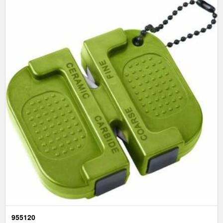
955120