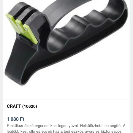
CRAFT (10620)
1 080
Ft
Praktikus élező ergonomikus fogantyúval. Nélkülözhetetlen segítő. A
legtöbb kés, olló és egyéb háztartási eszköz gyors és biztonságos