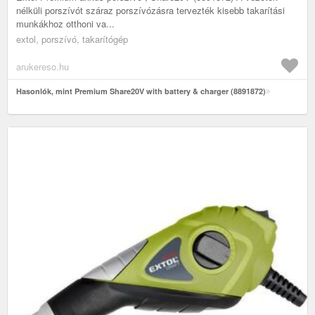
nélküli porszívót száraz porszívózásra tervezték kisebb takarítási
munkákhoz otthoni va...
extol, porszívó, takarítógép
arukereso.hu
Hasonlók, mint Premium Share20V with battery & charger (8891872)