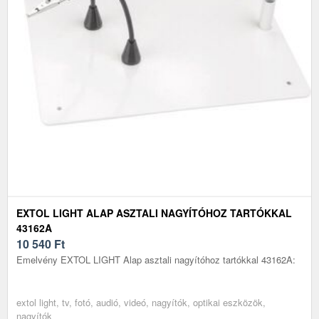
EXTOL LIGHT ALAP ASZTALI NAGYÍTÓHOZ TARTÓKKAL
43162A
10 540
Ft
Emelvény EXTOL LIGHT Alap asztali nagyítóhoz tartókkal 43162A:
extol light, tv, fotó, audió, videó, nagyítók, optikai eszközök,
nagyítók