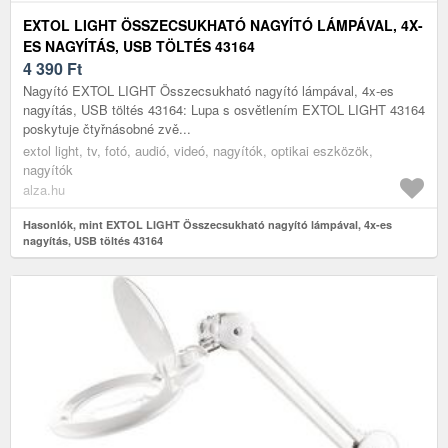
EXTOL LIGHT ÖSSZECSUKHATÓ NAGYÍTÓ LÁMPÁVAL, 4X-
ES NAGYÍTÁS, USB TÖLTÉS 43164
4 390
Ft
Nagyító EXTOL LIGHT Összecsukható nagyító lámpával, 4x-es
nagyítás, USB töltés 43164: Lupa s osvětlením EXTOL LIGHT 43164
poskytuje čtyřnásobné zvě...
extol light, tv, fotó, audió, videó, nagyítók, optikai eszközök,
nagyítók
alza.hu
Hasonlók, mint EXTOL LIGHT Összecsukható nagyító lámpával, 4x-es
nagyítás, USB töltés 43164