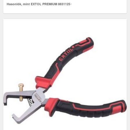
Hasonlók, mint EXTOL PREMIUM 8831125