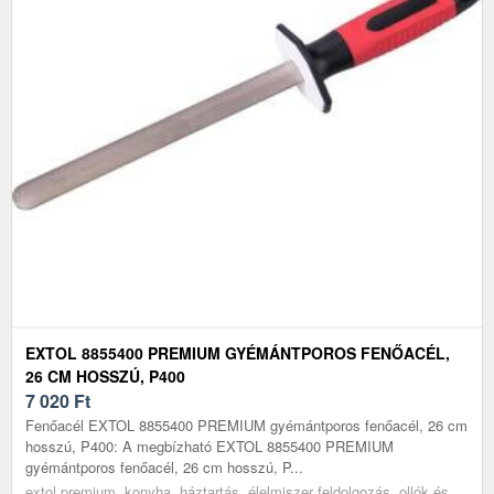
EXTOL 8855400 PREMIUM GYÉMÁNTPOROS FENŐACÉL,
26 CM HOSSZÚ, P400
7 020
Ft
Fenőacél EXTOL 8855400 PREMIUM gyémántporos fenőacél, 26 cm
hosszú, P400: A megbízható EXTOL 8855400 PREMIUM
gyémántporos fenőacél, 26 cm hosszú, P...
extol premium, konyha, háztartás, élelmiszer feldolgozás, ollók és