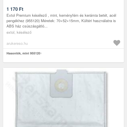
1 170
Ft
Extol Premium késélező , mini, keményfém és kerámia betét, acél
pengékhez (955120) Méretek: 70×52×15mm, Kültéri használatra is
ABS ház csúszásgátló...
extol, késélező
arukereso.hu
Hasonlók, mint 955120