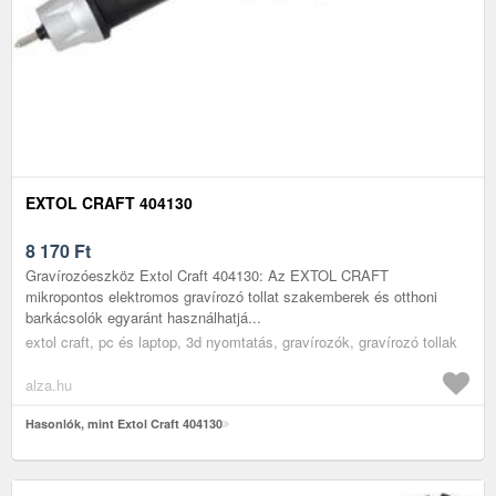
EXTOL CRAFT 404130
8 170
Ft
Gravírozóeszköz Extol Craft 404130: Az EXTOL CRAFT
mikropontos elektromos gravírozó tollat szakemberek és otthoni
barkácsolók egyaránt használhatjá...
extol craft, pc és laptop, 3d nyomtatás, gravírozók, gravírozó tollak
alza.hu
Hasonlók, mint Extol Craft 404130