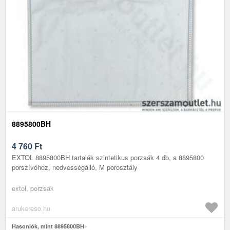
8895800BH
4 760
Ft
EXTOL 8895800BH tartalék szintetikus porzsák 4 db, a 8895800
porszívóhoz, nedvességálló, M porosztály
extol, porzsák
arukereso.hu
Hasonlók, mint 8895800BH