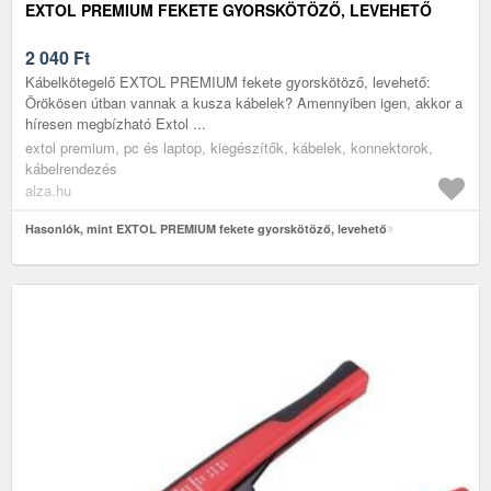
EXTOL PREMIUM FEKETE GYORSKÖTÖZŐ, LEVEHETŐ
2 040
Ft
Kábelkötegelő EXTOL PREMIUM fekete gyorskötöző, levehető:
Örökösen útban vannak a kusza kábelek? Amennyiben igen, akkor a
híresen megbízható Extol ...
extol premium, pc és laptop, kiegészítők, kábelek, konnektorok,
kábelrendezés
alza.hu
Hasonlók, mint EXTOL PREMIUM fekete gyorskötöző, levehető