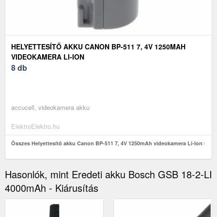
HELYETTESÍTŐ AKKU CANON BP-511 7, 4V 1250MAH
VIDEOKAMERA LI-ION
8 db
accucell, videokamera akku
ElektroElektro.hu
Összes Helyettesítő akku Canon BP-511 7, 4V 1250mAh videokamera Li-Ion
Hasonlók, mint Eredeti akku Bosch GSB 18-2-LI
4000mAh - Kiárusítás