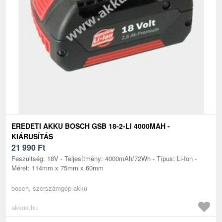
EREDETI AKKU BOSCH GSB 18-2-LI 4000MAH -
KIÁRUSÍTÁS
21 990
Ft
Feszültség: 18V - Teljesítmény: 4000mAh/72Wh - Típus: Li-Ion -
Méret: 114mm x 75mm x 60mm
bosch, szerszámgép akku
akkuk.hu