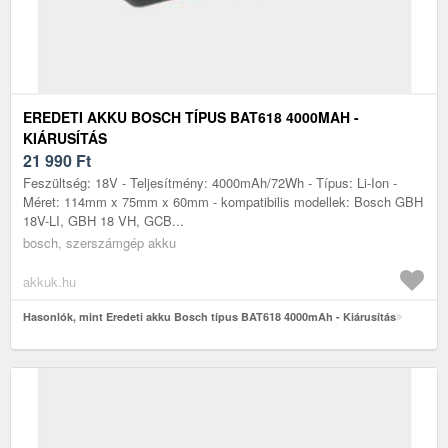
EREDETI AKKU BOSCH TÍPUS BAT618 4000MAH -
KIÁRUSÍTÁS
21 990
Ft
Feszültség: 18V - Teljesítmény: 4000mAh/72Wh - Típus: Li-Ion -
Méret: 114mm x 75mm x 60mm - kompatibilis modellek: Bosch GBH
18V-LI, GBH 18 VH, GCB...
bosch, szerszámgép akku
akkuk.hu
Hasonlók, mint Eredeti akku Bosch típus BAT618 4000mAh - Kiárusítás