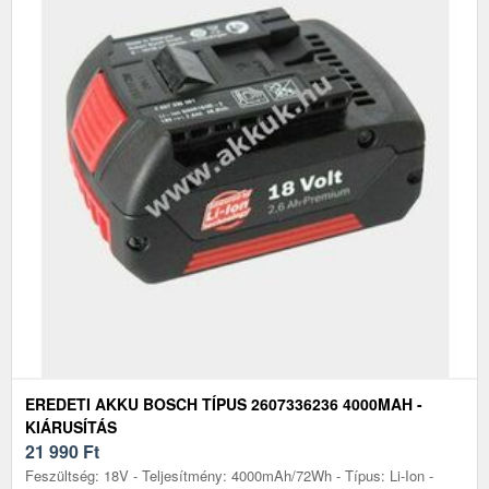
EREDETI AKKU BOSCH TÍPUS 2607336236 4000MAH -
KIÁRUSÍTÁS
21 990
Ft
Feszültség: 18V - Teljesítmény: 4000mAh/72Wh - Típus: Li-Ion -