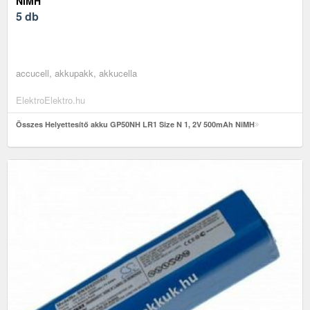
NIMH
5 db
accucell, akkupakk, akkucella
ElektroElektro.hu
Összes Helyettesítő akku GP50NH LR1 Size N 1, 2V 500mAh NiMH