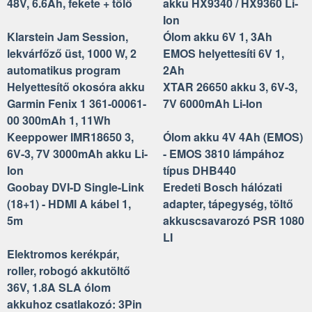
48V, 6.6Ah, fekete + tölő
akku HX9340 / HX9360 Li-
Ion
Klarstein Jam Session,
Ólom akku 6V 1, 3Ah
lekvárfőző üst, 1000 W, 2
EMOS helyettesíti 6V 1,
automatikus program
2Ah
Helyettesítő okosóra akku
XTAR 26650 akku 3, 6V-3,
Garmin Fenix 1 361-00061-
7V 6000mAh Li-Ion
00 300mAh 1, 11Wh
Keeppower IMR18650 3,
Ólom akku 4V 4Ah (EMOS)
6V-3, 7V 3000mAh akku Li-
- EMOS 3810 lámpához
Ion
típus DHB440
Goobay DVI-D Single-Link
Eredeti Bosch hálózati
(18+1) - HDMI A kábel 1,
adapter, tápegység, töltő
5m
akkuscsavarozó PSR 1080
LI
Elektromos kerékpár,
roller, robogó akkutöltő
36V, 1.8A SLA ólom
akkuhoz csatlakozó: 3Pin