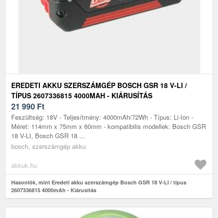
EREDETI AKKU SZERSZÁMGÉP BOSCH GSR 18 V-LI /
TÍPUS 2607336815 4000MAH - KIÁRUSÍTÁS
21 990
Ft
Feszültség: 18V - Teljesítmény: 4000mAh/72Wh - Típus: Li-Ion -
Méret: 114mm x 75mm x 60mm - kompatibilis modellek: Bosch GSR
18 V-LI, Bosch GSR 18 ...
bosch, szerszámgép akku
akkuk.hu
Hasonlók, mint Eredeti akku szerszámgép Bosch GSR 18 V-LI / típus
2607336815 4000mAh - Kiárusítás