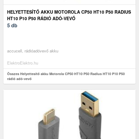
HELYETTESÍTŐ AKKU MOTOROLA CP50 HT10 P50 RADIUS
HT10 P10 P50 RÁDIÓ ADÓ-VEVŐ
5 db
accucell, rádióadóvevő akku
ElektroElektro.hu
Összes Helyettesítő akku Motorola CP50 HT10 P50 Radius HT10 P10 P50
rádió adó-vevő