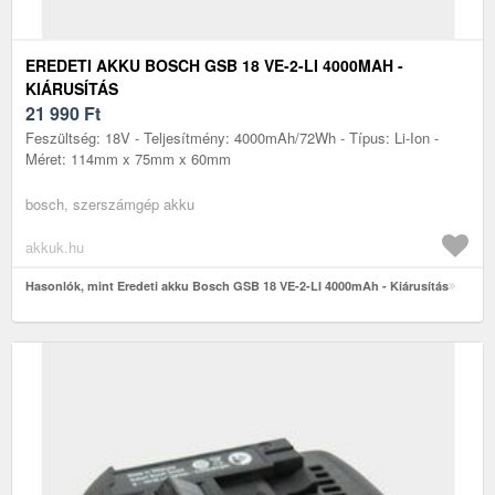
EREDETI AKKU BOSCH GSB 18 VE-2-LI 4000MAH -
KIÁRUSÍTÁS
21 990
Ft
Feszültség: 18V - Teljesítmény: 4000mAh/72Wh - Típus: Li-Ion -
Méret: 114mm x 75mm x 60mm
bosch, szerszámgép akku
akkuk.hu
Hasonlók, mint Eredeti akku Bosch GSB 18 VE-2-LI 4000mAh - Kiárusítás