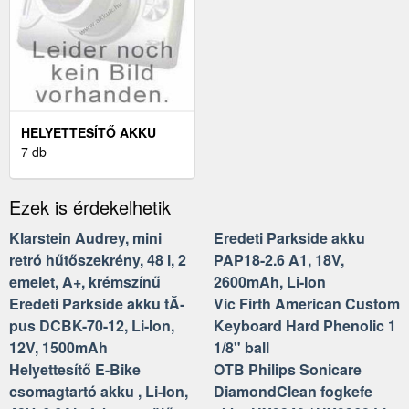
HELYETTESÍTŐ AKKU
ORANGE SPV E200 SV16A
7 db
PDA MP3 3, 7V 1150MAH
LI-ION
Ezek is érdekelhetik
Klarstein Audrey, mini
Eredeti Parkside akku
retró hűtőszekrény, 48 l, 2
PAP18-2.6 A1, 18V,
emelet, A+, krémszínű
2600mAh, Li-Ion
Eredeti Parkside akku tĂ­
Vic Firth American Custom
pus DCBK-70-12, Li-Ion,
Keyboard Hard Phenolic 1
12V, 1500mAh
1/8" ball
Helyettesítő E-Bike
OTB Philips Sonicare
csomagtartó akku , Li-Ion,
DiamondClean fogkefe