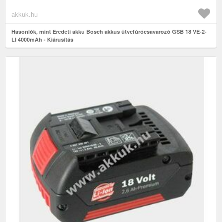
akkuk.hu
Hasonlók, mint Eredeti akku Bosch akkus ütvefúrócsavarozó GSB 18 VE-2-
LI 4000mAh - Kiárusítás