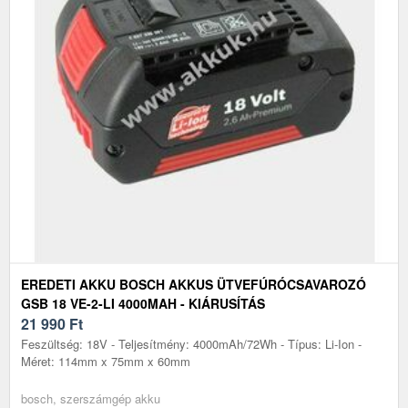
EREDETI AKKU BOSCH AKKUS ÜTVEFÚRÓCSAVAROZÓ
GSB 18 VE-2-LI 4000MAH - KIÁRUSÍTÁS
21 990
Ft
Feszültség: 18V - Teljesítmény: 4000mAh/72Wh - Típus: Li-Ion -
Méret: 114mm x 75mm x 60mm
bosch, szerszámgép akku