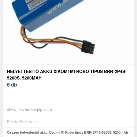
HELYETTESÍTŐ AKKU XIAOMI MI ROBO TÍPUS BRR-2P4S-
5200S, 5200MAH
6 db
vhbw, háztartásigép akku
ElektroElektro.hu
Összes Helyettesítő akku Xiaomi Mi Robo típus BRR-2P4S-5200S, 5200mAh