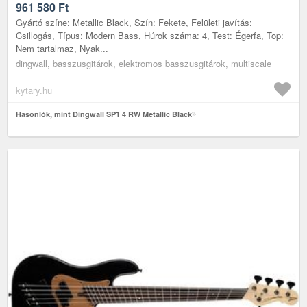
961 580
Ft
Gyártó színe: Metallic Black, Szín: Fekete, Felületi javítás:
Csillogás, Típus: Modern Bass, Húrok száma: 4, Test: Égerfa, Top:
Nem tartalmaz, Nyak...
dingwall, basszusgitárok, elektromos basszusgitárok, multiscale
kytary.hu
Hasonlók, mint Dingwall SP1 4 RW Metallic Black