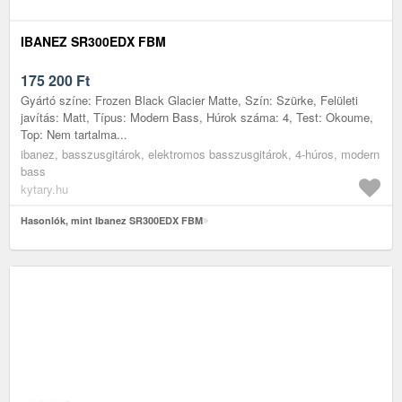
IBANEZ SR300EDX FBM
175 200
Ft
Gyártó színe: Frozen Black Glacier Matte, Szín: Szürke, Felületi
javítás: Matt, Típus: Modern Bass, Húrok száma: 4, Test: Okoume,
Top: Nem tartalma...
ibanez, basszusgitárok, elektromos basszusgitárok, 4-húros, modern
bass
kytary.hu
Hasonlók, mint Ibanez SR300EDX FBM