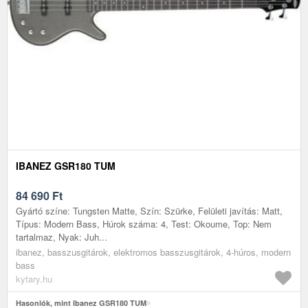
IBANEZ GSR180 TUM
84 690
Ft
Gyártó színe: Tungsten Matte, Szín: Szürke, Felületi javítás: Matt,
Típus: Modern Bass, Húrok száma: 4, Test: Okoume, Top: Nem
tartalmaz, Nyak: Juh...
ibanez, basszusgitárok, elektromos basszusgitárok, 4-húros, modern
bass
kytary.hu
Hasonlók, mint Ibanez GSR180 TUM