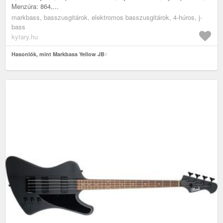
Menzúra: 864,...
markbass, basszusgitárok, elektromos basszusgitárok, 4-húros, j-
bass
kytary.hu
Hasonlók, mint Markbass Yellow JB