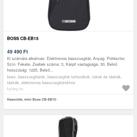
BOSS CB-EB15
49 490
Ft
Ki számára alkalmas: Elektromos basszusgitár, Anyag: Poliészter,
Szín: Fekete, Zsebek száma: 3, Kárpit vastagsága: 30, Belső
hosszúság: 1225, Belső...
boss, basszusgitárok, basszusgitár tartozékok, tokok és táskák,
táskák, elektromos basszusgitárokhoz
kytary.hu
Hasonlók, mint Boss CB-EB15