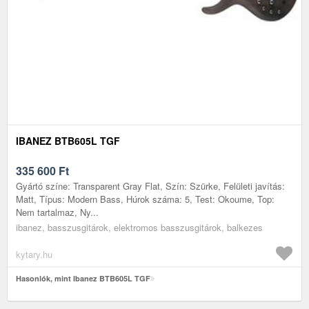
IBANEZ BTB605L TGF
335 600
Ft
Gyártó színe: Transparent Gray Flat, Szín: Szürke, Felületi javítás:
Matt, Típus: Modern Bass, Húrok száma: 5, Test: Okoume, Top:
Nem tartalmaz, Ny...
ibanez, basszusgitárok, elektromos basszusgitárok, balkezes
kytary.hu
Hasonlók, mint Ibanez BTB605L TGF