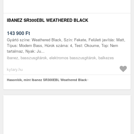
IBANEZ SR300EBL WEATHERED BLACK
143 900
Ft
Gyártó színe: Weathered Black, Szín: Fekete, Felületi javítás: Matt,
Típus: Modern Bass, Húrok száma: 4, Test: Okoume, Top: Nem
tartalmaz, Nyak: Ju...
ibanez, basszusgitárok, elektromos basszusgitárok, balkezes
kytary.hu
Hasonlók, mint Ibanez SR300EBL Weathered Black