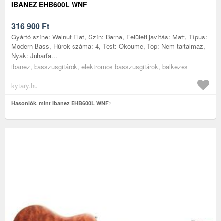
IBANEZ EHB600L WNF
316 900
Ft
Gyártó színe: Walnut Flat, Szín: Barna, Felületi javítás: Matt, Típus:
Modern Bass, Húrok száma: 4, Test: Okoume, Top: Nem tartalmaz,
Nyak: Juharfa...
ibanez, basszusgitárok, elektromos basszusgitárok, balkezes
kytary.hu
Hasonlók, mint Ibanez EHB600L WNF