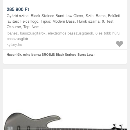
285 900
Ft
Gyártó színe: Black Stained Burst Low Gloss, Szín: Barna, Felületi
javítás: Félcsillogó, Típus: Modern Bass, Húrok száma: 6, Test:
Okoume, Top: Nem...
ibanez, basszusgitárok, elektromos basszusgitárok, 6 és több húrú
basszusgitár
kytary.hu
Hasonlók, mint Ibanez SRC6MS Black Stained Burst Low