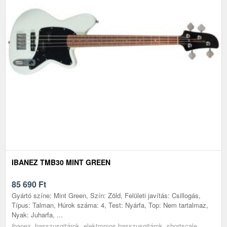
IBANEZ TMB30 MINT GREEN
85 690
Ft
Gyártó színe: Mint Green, Szín: Zöld, Felületi javítás: Csillogás,
Típus: Talman, Húrok száma: 4, Test: Nyárfa, Top: Nem tartalmaz,
Nyak: Juharfa, ...
ibanez, basszusgitárok, elektromos basszusgitárok, shortscale