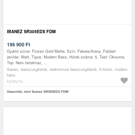
IBANEZ SR305EDX FDM
196 900
Ft
Gyártó színe: Frozen Gold Matte, Szín: Fekete/Arany, Felületi
javítás: Matt, Típus: Modern Bass, Húrok száma: 5, Test: Okoume,
Top: Nem tartalmaz, ...
ibanez, basszusgitárok, elektromos basszusgitárok, 5-húros, modern
bass
kytary.hu
Hasonlók, mint Ibanez SR305EDX FDM