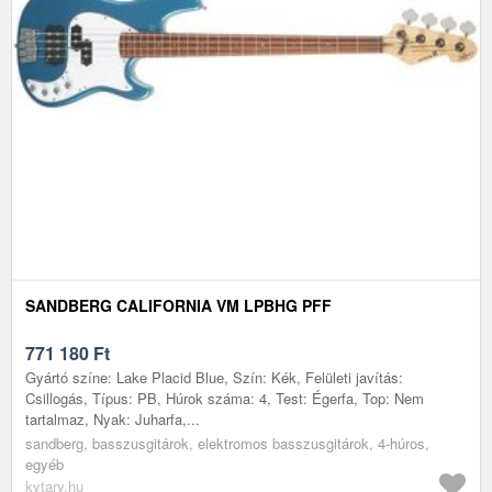
SANDBERG CALIFORNIA VM LPBHG PFF
771 180
Ft
Gyártó színe: Lake Placid Blue, Szín: Kék, Felületi javítás:
Csillogás, Típus: PB, Húrok száma: 4, Test: Égerfa, Top: Nem
tartalmaz, Nyak: Juharfa,...
sandberg, basszusgitárok, elektromos basszusgitárok, 4-húros,
egyéb
kytary.hu