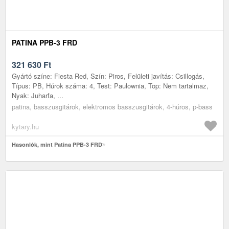
PATINA PPB-3 FRD
321 630
Ft
Gyártó színe: Fiesta Red, Szín: Piros, Felületi javítás: Csillogás,
Típus: PB, Húrok száma: 4, Test: Paulownia, Top: Nem tartalmaz,
Nyak: Juharfa, ...
patina, basszusgitárok, elektromos basszusgitárok, 4-húros, p-bass
kytary.hu
Hasonlók, mint Patina PPB-3 FRD