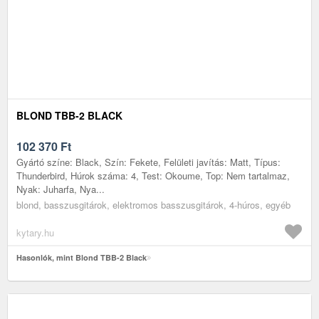
BLOND TBB-2 BLACK
102 370
Ft
Gyártó színe: Black, Szín: Fekete, Felületi javítás: Matt, Típus:
Thunderbird, Húrok száma: 4, Test: Okoume, Top: Nem tartalmaz,
Nyak: Juharfa, Nya...
blond, basszusgitárok, elektromos basszusgitárok, 4-húros, egyéb
kytary.hu
Hasonlók, mint Blond TBB-2 Black