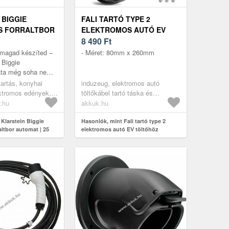
 BIGGIE
FALI TARTÓ TYPE 2
S FORRALTBOR
ELEKTROMOS AUTÓ EV
5 LITER | 30-
TÖLTŐHÖZ
8 490
Ft
0 W |
 magad készíted –
- Méret: 80mm x 260mm
NTES ACÉL
 Biggie
ata még soha nem
yszerű. Legyen szó
tartás, konyhai
induzeug, elektromos autó
zöldségről,
ektromos edények,
töltőkábel tartó táska és
ek
kiegészítők
r.hu
akkuk.hu
Klarstein Biggie
Hasonlók, mint Fali tartó type 2
altbor automat | 25
elektromos autó EV töltőhöz
 | 2000 W |
acél