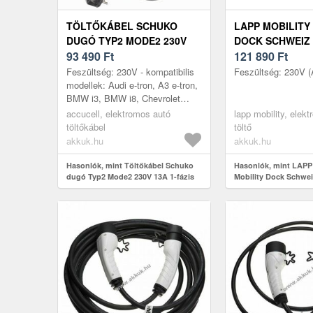
TÖLTŐKÁBEL SCHUKO
LAPP MOBILITY
DUGÓ TYP2 MODE2 230V
DOCK SCHWEIZ
13A 1-FÁZIS 3KW 6M 1,
93 490
Ft
230V 1, 8KW 8A 
121 890
Ft
79KG IP54
MOBIL EV
Feszültség: 230V - kompatibilis
Feszültség: 230V 
modellek: Audi e-tron, A3 e-tron,
BMW i3, BMW i8, Chevrolet
Spark, Mercedes EQC,
accucell, elektromos autó
lapp mobility, elek
Mercedes B class E-Cel,
töltőkábel
töltő
Mercedes V...
akkuk.hu
akkuk.hu
Hasonlók, mint Töltőkábel Schuko
Hasonlók, mint LAP
dugó Typ2 Mode2 230V 13A 1-fázis
Mobility Dock Schweiz
3kW 6m 1, 79kg IP54
8kW 8A 1-fázis mobil