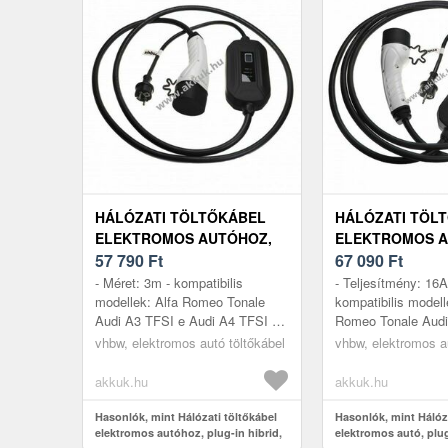
HÁLÓZATI TÖLTŐKÁBEL
HÁLÓZATI TÖL
ELEKTROMOS AUTÓHOZ,
ELEKTROMOS A
PLUG-IN HIBRID, TYPE2, 1-
57 790
Ft
PLUG-IN HIBRID,
67 090
Ft
FÁZISÚ, 16A, 3, 5KW, 3M
FÁZISÚ, 16A, 3,
- Méret: 3m - kompatibilis
- Teljesítmény: 16A
modellek: Alfa Romeo Tonale
kompatibilis modell
Audi A3 TFSI e Audi A4 TFSI e
Romeo Tonale Audi
Audi A6 TFSI e Audi A7 TFSI e
Audi A4 TFSI e Au
vhbw, elektromos autó töltőkábel
vhbw, elektromos au
Audi A8 TFSI e Audi e-tron Audi
Audi A7 TFSI e Aud
...
akkuk.hu
akkuk.hu
Hasonlók, mint Hálózati töltőkábel
Hasonlók, mint Hálóza
elektromos autóhoz, plug-in hibrid,
elektromos autó, plug