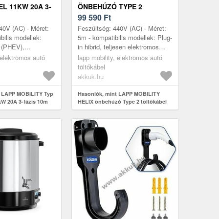
L 11KW 20A 3-
ÖNBEHÚZÓ TYPE 2
 FEKETE
TÖLTŐKÁBEL 11KW 5M 20A
99 590
Ft
0)
3 FÁZIS FEKETE
40V (AC) - Méret:
Feszültség: 440V (AC) - Méret:
bilis modellek:
5m - kompatibilis modellek: Plug-
d (PHEV),
in hibrid, teljesen elektromos
omos jármuvek
jármu, Type 2 töltooszlopok,
 elektromos autó
lapp mobility, elektromos autó
ai Typ2
Wallboxok, CCS, európai...
töltőkábel
és ...
akkuk.hu
t LAPP MOBILITY Typ
Hasonlók, mint LAPP MOBILITY
1kW 20A 3-fázis 10m
HELIX önbehúzó Type 2 töltőkábel
4050)
11kW 5m 20A 3 fázis fekete