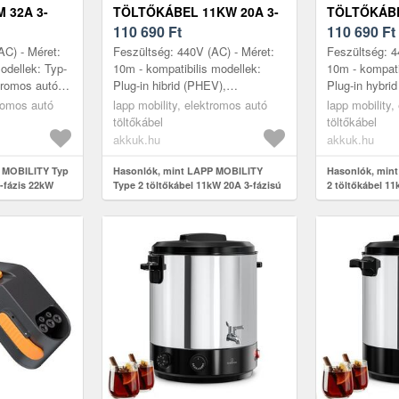
 32A 3-
TÖLTŐKÁBEL 11KW 20A 3-
TÖLTŐKÁBE
ARANCS
FÁZISÚ 10M NARANCS
110 690
Ft
FÁZIS 10M
110 690
Ft
(5555934049)
(555593405
AC) - Méret:
Feszültség: 440V (AC) - Méret:
Feszültség: 4
odellek: Typ-
10m - kompatibilis modellek:
10m - kompati
tromos autók,
Plug-in hibrid (PHEV),
Plug-in hybri
lboxok,
batterielektronikus,
Batterielektr
tromos autó
lapp mobility, elektromos autó
lapp mobility,
pok, ...
batterielektromos jármuvek
(BEV), Európ
töltőkábel
töltőkábel
(BEV), európai T...
töltooszlopok 
akkuk.hu
akkuk.hu
 MOBILITY Typ
Hasonlók, mint LAPP MOBILITY
Hasonlók, min
3-fázis 22kW
Type 2 töltőkábel 11kW 20A 3-fázisú
2 töltőkábel 1
10m narancs (5555934049)
fekete (555593