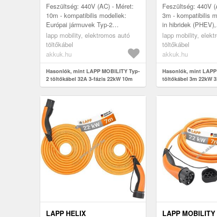
HIBRID ÉS ELEKTROMOS
Feszültség: 440V (AC) - Méret:
Feszültség: 440V (
AUTÓKHOZ
10m - kompatibilis modellek:
3m - kompatibilis m
Európai jármuvek Typ-2
in hibridek (PHEV),
csatlakozóval, CCS, Plug-in-
akkumulátoros ele
lapp mobility, elektromos autó
lapp mobility, elek
hibrid, teljesen elektromos
jármuvek (BEV), eu
töltőkábel
töltőkábel
jármuvek...
töltooszlopok ...
akkuk.hu
akkuk.hu
Hasonlók, mint LAPP MOBILITY Typ-
Hasonlók, mint LAPP
2 töltőkábel 32A 3-fázis 22kW 10m
töltőkábel 3m 22kW 3
fekete plug-in hibrid és elektromos
fekete (5555934041)
autókhoz
LAPP HELIX
LAPP MOBILITY 