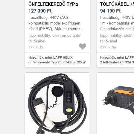
ÖNFELTEKEREDŐ TYP 2
TÖLTŐKÁBEL 7M
TÖLTŐKÁBEL 22KW 7M 32A
127 390
Ft
FÁZIS 22KW N
94 190
Ft
3-FÁZISÚ (5555934053)
(5555934031)
Feszültség: 440V (AC) -
Feszültség: 440V (
kompatibilis modellek: Plug-in
7m - kompatibilis m
hibrid (PHEV), Akkumulátoros
2 csatlakozós elek
elektromos jármu (BEV), Európai
Plug-in hybrid, Wal
lapp mobility, elektromos autó
lapp mobility, elek
Typ 2 töltooszlopok, CCS
Nyilvános töltooszlo
töltőkábel
töltőkábel
(Combo...
akkuk.hu
akkuk.hu
Hasonlók, mint LAPP HELIX
Hasonlók, mint LAPP
önfeltekeredő Typ 2 töltőkábel 22kW
2 töltőkábel 7m 32A 
7m 32A 3-fázisú (5555934053)
narancs (5555934031)