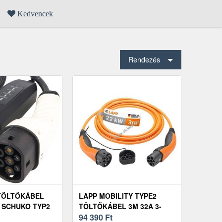
Kedvencek
Rendezés
TÖLTŐKÁBEL
LAPP MOBILITY TYPE2
 SCHUKO TYP2
TÖLTŐKÁBEL 3M 32A 3-
V 3KW 6M IP54
FÁZIS 22KW NARANCS
94 390
Ft