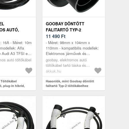
EL
GOOBAY DÖNTÖTT
OS AUTÓ,
FALITARTÓ TYP-2
BRID, TYPE2
TÖLTŐKÁBELHEZ
11 490
Ft
Ó, 1 FÁZISÚ,
ELEKTROMOS AUTÓHOZ
y: 16A - Méret: 10m
- Méret: 98mm x 104mm x
, 10M
HELYTAKARÉKOS
 modellek: Alfa
110mm - kompatibilis modellek:
 Audi A3 TFSI e
Elektromos járművek és
 e Audi A6 TFSI e
töltőpontok Typ-2 csatlakozóval
mos autó töltőkábel
goobay, elektromos autó
 e Audi A8 TFS...
töltőkábel tartó táska és
kiegészítők
akkuk.hu
 Töltőkábel
Hasonlók, mint Goobay döntött
, plug-in hibrid,
falitartó Typ-2 töltőkábelhez
ó, 1 fázisú, 16A,
elektromos autóhoz helytakarékos