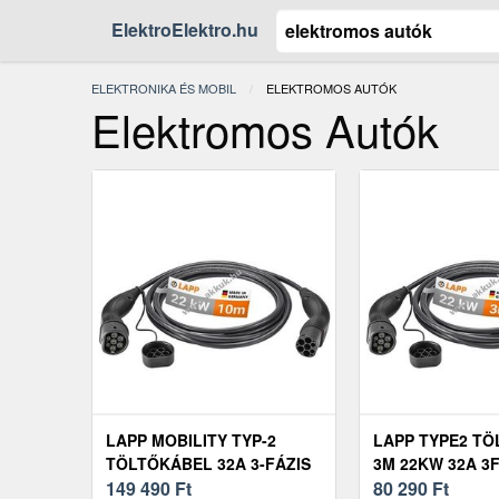
ElektroElektro.hu
ELEKTRONIKA ÉS MOBIL
JELENLEGI:
ELEKTROMOS AUTÓK
Elektromos Autók
LAPP MOBILITY TYP-2
LAPP TYPE2 T
TÖLTŐKÁBEL 32A 3-FÁZIS
3M 22KW 32A 3
22KW 10M FEKETE PLUG-IN
149 490
Ft
FEKETE (555593
80 290
Ft