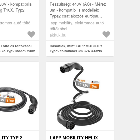
(5555934040)
30V - kompatibilis
Feszültség: 440V (AC) - Méret:
gg T10X, Typ2
3m - kompatibilis modellek:
Type2 csatlakozós európai
jármuvek, nyilvános és otthoni
tromos autó töltő
lapp mobility, elektromos autó
töltooszlopok, CCS Combo 2,
töltőkábel
Plu...
akkuk.hu
Töltő és töltőkábel
Hasonlók, mint LAPP MOBILITY
uko Typ2 Mode2 230V
Type2 töltőkábel 3m 32A 3-fázis
22kW narancs (5555934040)
ITY TYP 2
LAPP MOBILITY HELIX