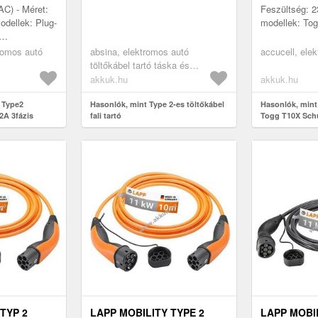
AC) - Méret:
Feszültség: 2
odellek: Plug-
modellek: To
ktromos
tromos autó
absina, elektromos autó
accucell, elek
rópai
töltőkábel tartó táska és
kiegészítők
akkuk.hu
akkuk.hu
 Type2
Hasonlók, mint Type 2-es töltőkábel
Hasonlók, mint 
2A 3fázis
fali tartó
Togg T10X Sch
3kW 6m IP54
TYP 2
LAPP MOBILITY TYPE 2
LAPP MOBIL