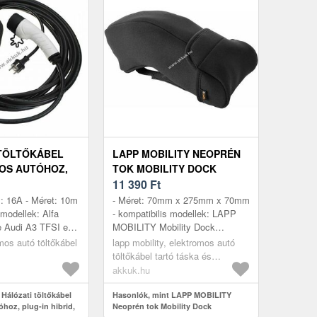
TÖLTŐKÁBEL
LAPP MOBILITY NEOPRÉN
OS AUTÓHOZ,
TOK MOBILITY DOCK
RID, TYPE2, 1-
5555940002 TÖLTŐHÖZ,
11 390
Ft
, 3, 5KW, 10M
MOBIL TÁROLÓTÁSKA
y: 16A - Méret: 10m
- Méret: 70mm x 275mm x 70mm
TYPE 2
 modellek: Alfa
- kompatibilis modellek: LAPP
 Audi A3 TFSI e
MOBILITY Mobility Dock
 e Audi A6 TFSI e
5555940002, mobil LAPP
mos autó töltőkábel
lapp mobility, elektromos autó
 e Audi A8 TFS...
töltoállomás Type 2
töltőkábel tartó táska és
kiegészítők
akkuk.hu
Hálózati töltőkábel
Hasonlók, mint LAPP MOBILITY
hoz, plug-in hibrid,
Neoprén tok Mobility Dock