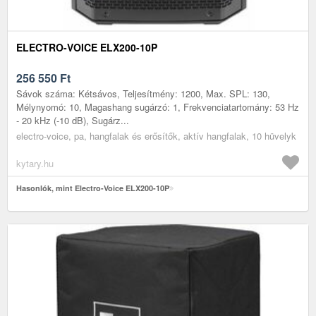
ELECTRO-VOICE ELX200-10P
256 550
Ft
Sávok száma: Kétsávos, Teljesítmény: 1200, Max. SPL: 130,
Mélynyomó: 10, Magashang sugárzó: 1, Frekvenciatartomány: 53 Hz
- 20 kHz (-10 dB), Sugárz...
electro-voice, pa, hangfalak és erősítők, aktív hangfalak, 10 hüvelyk
kytary.hu
Hasonlók, mint Electro-Voice ELX200-10P