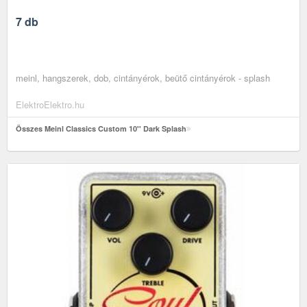
7 db
meinl, hangszerek, dob, cintányérok, beütő cintányérok - splash
ElektroElektro.hu
Összes Meinl Classics Custom 10'' Dark Splash