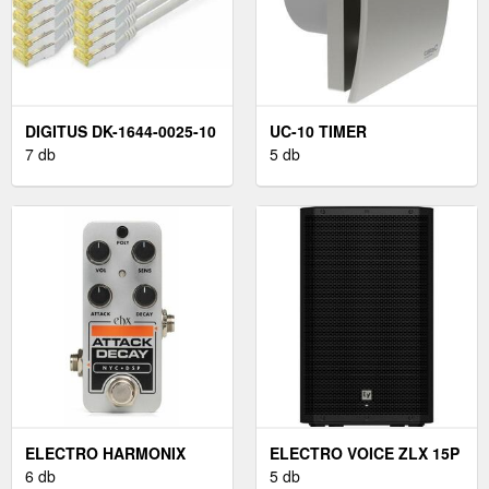
DIGITUS DK-1644-0025-10
UC-10 TIMER
7 db
5 db
ELECTRO HARMONIX
ELECTRO VOICE ZLX 15P
ATTACK DECAY
6 db
5 db