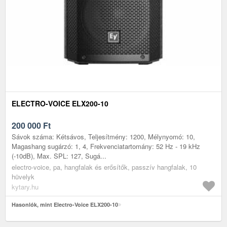
ELECTRO-VOICE ELX200-10
200 000
Ft
Sávok száma: Kétsávos, Teljesítmény: 1200, Mélynyomó: 10,
Magashang sugárzó: 1, 4, Frekvenciatartomány: 52 Hz - 19 kHz
(-10dB), Max. SPL: 127, Sugá...
electro-voice, pa, hangfalak és erősítők, passzív hangfalak, 10
hüvelyk
kytary.hu
Hasonlók, mint Electro-Voice ELX200-10