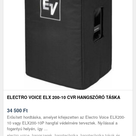
ELECTRO VOICE ELX 200-10 CVR HANGSZÓRÓ TÁSKA
34 500
Ft
Erősített hordtáska, amelyet kifejezetten az Electro Voice ELX200-
10 vagy ELX200-10P hangfal védelmére terveztek. Nyílással a
fogantyú helyén, így ...
electro voice, hangszerek, hangtechnika, hangtechnika tokok és