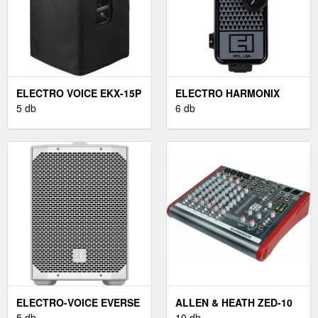
ELECTRO VOICE EKX-15P
ELECTRO HARMONIX
5 db
5MM
6 db
ELECTRO-VOICE EVERSE
ALLEN & HEATH ZED-10
8 WHITE
5 db
10 db