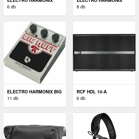
NANO MUFF
6 db
HOLY GRAIL REVERB
8 db
ELECTRO HARMONIX BIG
RCF HDL 10-A
MUFF USA GITÁREFFEKT
11 db
6 db