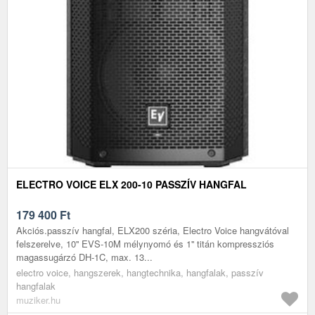
ELECTRO VOICE ELX 200-10 PASSZÍV HANGFAL
179 400
Ft
Akciós.passzív hangfal, ELX200 széria, Electro Voice hangvátóval
felszerelve, 10'' EVS-10M mélynyomó és 1'' titán kompressziós
magassugárzó DH-1C, max. 13...
electro voice, hangszerek, hangtechnika, hangfalak, passzív
hangfalak
muziker.hu