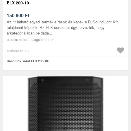
ELX 200-10
150 900
Ft
Az itt látható egyedi termékleírások és képek a DJSoundLight Kft
tulajdonát képezik. Az ELX sorozatot úgy tervezték, hogy
árkategóriájában példátla...
electro-voice, stage monitor
arukereso.hu
Hasonlók, mint ELX 200-10