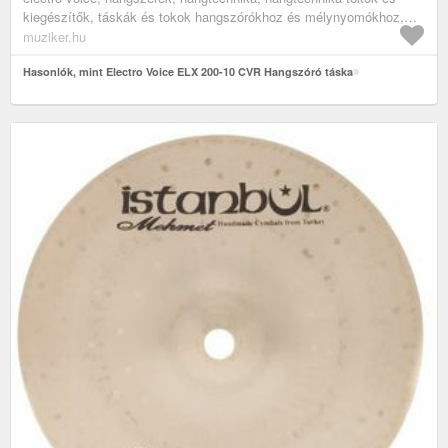
kiegészítők, táskák és tokok hangszórókhoz és mélynyomókhoz,
hangszóró táskák
muziker.hu
Hasonlók, mint Electro Voice ELX 200-10 CVR Hangszóró táska