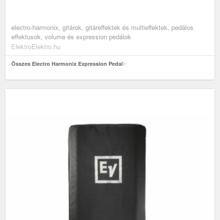
electro-harmonix, gitárok, gitáreffektek és multieffektek, pedálos
effektusok, volume és expression pedálok
ElektroElektro.hu
Összes Electro Harmonix Expression Pedal