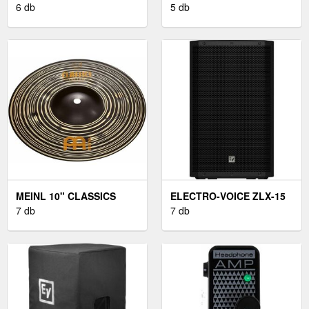
6 db
G2
5 db
MEINL 10" CLASSICS
ELECTRO-VOICE ZLX-15
CUSTOM DARK SPLASH
7 db
G2
7 db