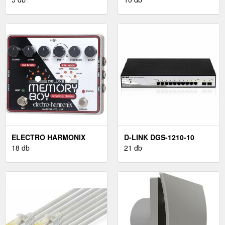
ELECTRO HARMONIX
D-LINK DGS-1210-10
EXPRESSION
18 db
21 db
GITÁREFFEKT