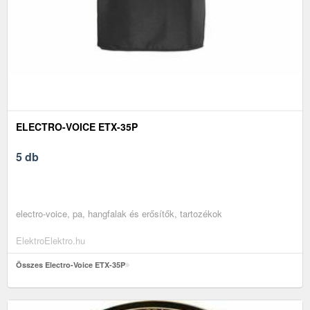
ELECTRO-VOICE ETX-35P
5 db
electro-voice, pa, hangfalak és erősítők, tartozékok
ElektroElektro.hu
Összes Electro-Voice ETX-35P