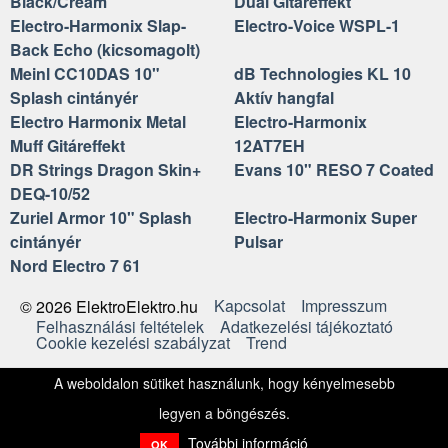
Black/Cream
Dual Gitáreffekt
Electro-Harmonix Slap-
Electro-Voice WSPL-1
Back Echo (kicsomagolt)
Meinl CC10DAS 10"
dB Technologies KL 10
Splash cintányér
Aktív hangfal
Electro Harmonix Metal
Electro-Harmonix
Muff Gitáreffekt
12AT7EH
DR Strings Dragon Skin+
Evans 10" RESO 7 Coated
DEQ-10/52
Zuriel Armor 10" Splash
Electro-Harmonix Super
cintányér
Pulsar
Nord Electro 7 61
Kapcsolat
Impresszum
© 2026 ElektroElektro.hu
Felhasználási feltételek
Adatkezelési tájékoztató
Cookie kezelési szabályzat
Trend
A weboldalon sütiket használunk, hogy kényelmesebb
legyen a böngészés.
További információ
OK