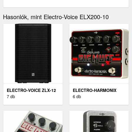
Hasonlók, mint Electro-Voice ELX200-10
ELECTRO-VOICE ZLX-12
ELECTRO-HARMONIX
G2
7 db
DELUXE BIG MUFF
6 db