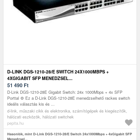
D-LINK DGS-1210-28/E SWITCH 24X1000MBPS +
4XGIGABIT SFP MENEDZSEL...
51 490
Ft
D-Link DGS-1210-28E Gigabit Switch: 24x 1000Mbps + 4x SFP
Porttal ⚙️ Ez a D-Link DGS-1210-28E menedzselhető rackes switch
ideális választás kis és ...
d-link, műszaki cikk és elektronika, számítógépek és kiegészítők,
hálózati eszközök, hálózati switchek
pepita.hu
Hasonlók, mint D-Link DGS-1210-28/E Switch 24x1000Mbps + 4xGigabit SFP
Menedzsel...