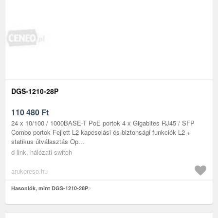
DGS-1210-28P
110 480
Ft
24 x 10/100 / 1000BASE-T PoE portok 4 x Gigabites RJ45 / SFP
Combo portok Fejlett L2 kapcsolási és biztonsági funkciók L2 +
statikus útválasztás Op...
d-link, hálózati switch
arukereso.hu
Hasonlók, mint DGS-1210-28P