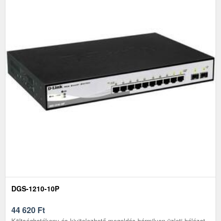
DGS-1210-10P
44 620
Ft
Költséghatékony és kivitelezhető megoldás bármilyen üzleti hálózat