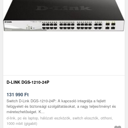
D-LINK DGS-1210-24P
131 990
Ft
Switch D-Link DGS-1210-24P: A kapcsoló integrálja a fejlett
felügyeleti és biztonsági szolgáltatásokat, a nagy teljesítményt és
méretezhetőséget. K...
d-link, pc és laptop, hálózati eszközök, switch elosztók, otthoni,
1000 mbit (gigabit)