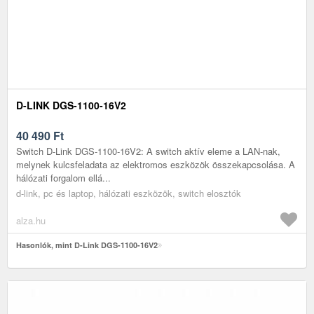
D-LINK DGS-1100-16V2
40 490
Ft
Switch D-Link DGS-1100-16V2: A switch aktív eleme a LAN-nak,
melynek kulcsfeladata az elektromos eszközök összekapcsolása. A
hálózati forgalom ellá...
d-link, pc és laptop, hálózati eszközök, switch elosztók
alza.hu
Hasonlók, mint D-Link DGS-1100-16V2