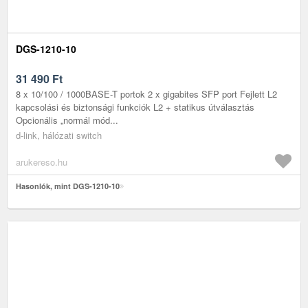
DGS-1210-10
31 490
Ft
8 x 10/100 / 1000BASE-T portok 2 x gigabites SFP port Fejlett L2
kapcsolási és biztonsági funkciók L2 + statikus útválasztás
Opcionális „normál mód...
d-link, hálózati switch
arukereso.hu
Hasonlók, mint DGS-1210-10