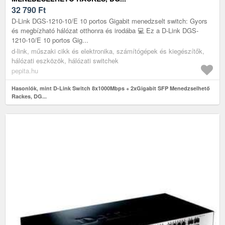
32 790
Ft
D-Link DGS-1210-10/E 10 portos Gigabit menedzselt switch: Gyors
és megbízható hálózat otthonra és irodába 💻 Ez a D-Link DGS-
1210-10/E 10 portos Gig...
d-link, műszaki cikk és elektronika, számítógépek és kiegészítők,
hálózati eszközök, hálózati switchek
pepita.hu
Hasonlók, mint D-Link Switch 8x1000Mbps + 2xGigabit SFP Menedzselhető
Rackes, DG...