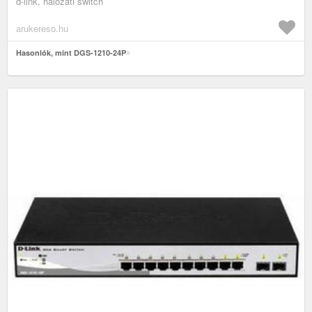
d-link, hálózati switch
arukereso.hu
Hasonlók, mint DGS-1210-24P