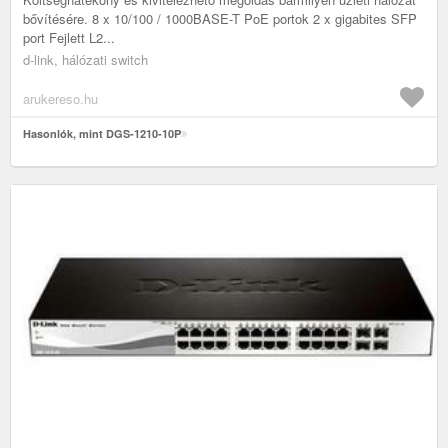
bővítésére. 8 x 10/100 / 1000BASE-T PoE portok 2 x gigabites SFP
port Fejlett L2...
d-link, hálózati switch
arukereso.hu
Hasonlók, mint DGS-1210-10P