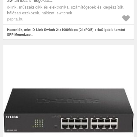
Switch ideális megoldás...
d-link, műszaki cikk és elektronika, számítógépek és kiegészítők,
hálózati eszközök, hálózati switchek
pepita.hu
Hasonlók, mint D-Link Switch 24x1000Mbps (24xPOE) + 4xGigabit kombó
SFP Menedzse...