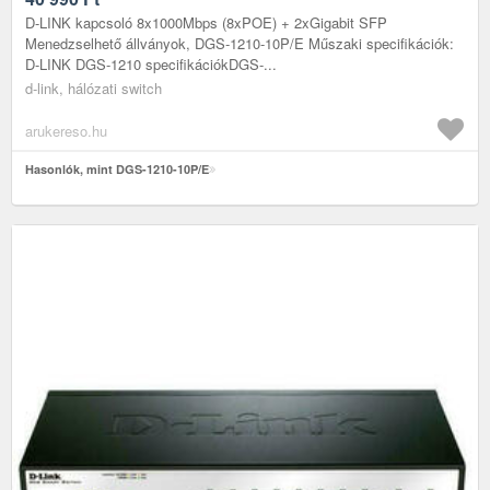
D-LINK kapcsoló 8x1000Mbps (8xPOE) + 2xGigabit SFP
Menedzselhető állványok, DGS-1210-10P/E Műszaki specifikációk:
D-LINK DGS-1210 specifikációkDGS-...
d-link, hálózati switch
arukereso.hu
Hasonlók, mint DGS-1210-10P/E