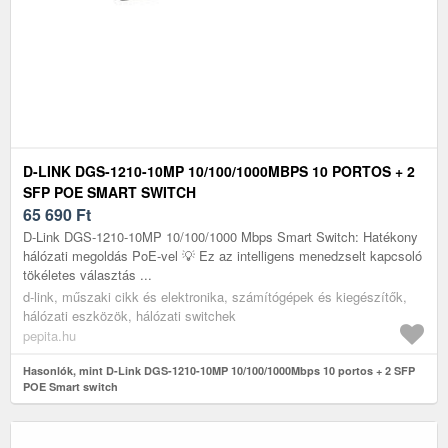
D-LINK DGS-1210-10MP 10/100/1000MBPS 10 PORTOS + 2
SFP POE SMART SWITCH
65 690
Ft
D-Link DGS-1210-10MP 10/100/1000 Mbps Smart Switch: Hatékony
hálózati megoldás PoE-vel 💡 Ez az intelligens menedzselt kapcsoló
tökéletes választás ...
d-link, műszaki cikk és elektronika, számítógépek és kiegészítők,
hálózati eszközök, hálózati switchek
pepita.hu
Hasonlók, mint D-Link DGS-1210-10MP 10/100/1000Mbps 10 portos + 2 SFP
POE Smart switch