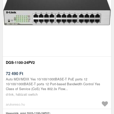
DGS-1100-24PV2
72 490
Ft
Auto MDI/MDIX Yes 10/100/1000BASE-T PoE ports 12
10/100/1000BASE-T ports 12 Port-based Bandwidth Control Yes
Class of Service (CoS) Yes 802.3x Flow...
d-link, hálózati switch
arukereso.hu
Hasonlók, mint DGS-1100-24PV2