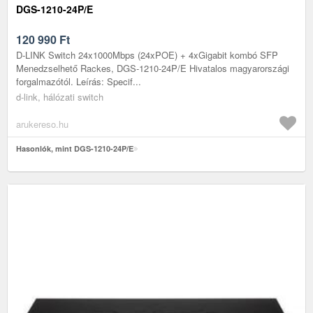
DGS-1210-24P/E
120 990
Ft
D-LINK Switch 24x1000Mbps (24xPOE) + 4xGigabit kombó SFP
Menedzselhető Rackes, DGS-1210-24P/E Hivatalos magyarországi
forgalmazótól. Leírás: Specif...
d-link, hálózati switch
arukereso.hu
Hasonlók, mint DGS-1210-24P/E