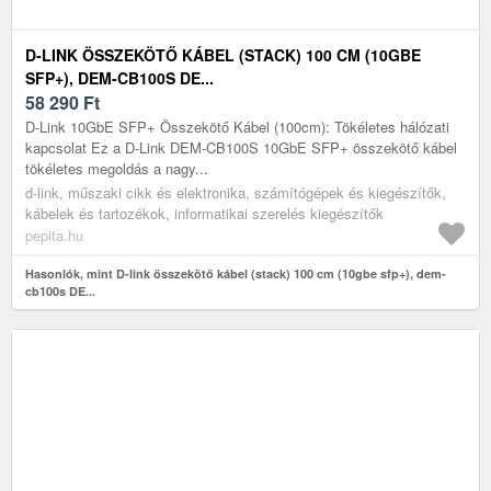
D-LINK ÖSSZEKÖTŐ KÁBEL (STACK) 100 CM (10GBE
SFP+), DEM-CB100S DE...
58 290
Ft
D-Link 10GbE SFP+ Összekötő Kábel (100cm): Tökéletes hálózati
kapcsolat Ez a D-Link DEM-CB100S 10GbE SFP+ összekötő kábel
tökéletes megoldás a nagy...
d-link, műszaki cikk és elektronika, számítógépek és kiegészítők,
kábelek és tartozékok, informatikai szerelés kiegészítők
pepita.hu
Hasonlók, mint D-link összekötő kábel (stack) 100 cm (10gbe sfp+), dem-
cb100s DE...