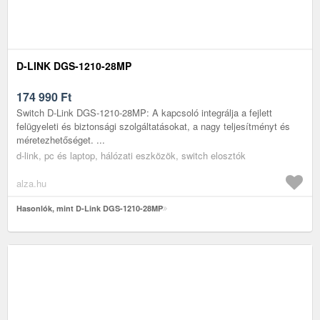
D-LINK DGS-1210-28MP
174 990
Ft
Switch D-Link DGS-1210-28MP: A kapcsoló integrálja a fejlett
felügyeleti és biztonsági szolgáltatásokat, a nagy teljesítményt és
méretezhetőséget. ...
d-link, pc és laptop, hálózati eszközök, switch elosztók
alza.hu
Hasonlók, mint D-Link DGS-1210-28MP