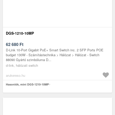
DGS-1210-10MP
62 680
Ft
D-Link 10-Port Gigabit PoE+ Smart Switch inc. 2 SFP Ports POE
budget 130W - Számítástechnika > Hálózat > Hálózat - Switch
88090 Gyártó szimbóluma D...
d-link, hálózati switch
arukereso.hu
Hasonlók, mint DGS-1210-10MP