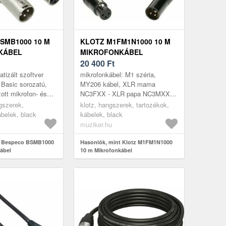
SMB1000 10 M
KLOTZ M1FM1N1000 10 M
KÁBEL
MIKROFONKÁBEL
20 400
Ft
tizált szoftver
mikrofonkábel: M1 széria,
s: Basic sorozatú,
MY206 kábel, XLR mama
ott mikrofon- és
NC3FXX - XLR papa NC3MXX
el, egy XLR
csatlakozók, ezüst Neutrik
gszerek,
klotz, hangszerek, tartozékok,
 (dugó) és egy
csatlakozók, 10 m hossz, fekete
ábelek, black
kábelek, black
szín ~ Hossz: 1...
muziker.hu
t Bespeco BSMB1000
Hasonlók, mint Klotz M1FM1N1000
ábel
10 m Mikrofonkábel