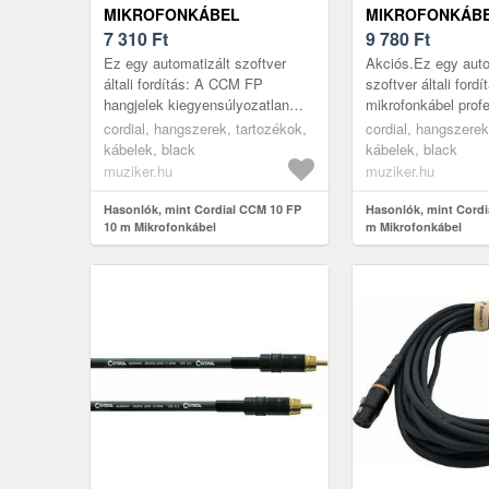
MIKROFONKÁBEL
MIKROFONKÁB
7 310
Ft
9 780
Ft
Ez egy automatizált szoftver
Akciós.Ez egy auto
általi fordítás: A CCM FP
szoftver általi fordí
hangjelek kiegyensúlyozatlan
mikrofonkábel prof
átvitelére szolgál, például
kiegyensúlyozott c
cordial, hangszerek, tartozékok,
cordial, hangszerek
mikrofonról audio
biztosít a mikrofon
kábelek, black
kábelek, black
munkaállomásra va...
...
muziker.hu
muziker.hu
Hasonlók, mint Cordial CCM 10 FP
Hasonlók, mint Cordi
10 m Mikrofonkábel
m Mikrofonkábel