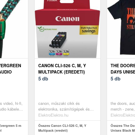
VERGREEN
CANON CLI-526 C, M, Y
THE DOORS
 AUDIO
MULTIPACK (EREDETI)
DAYS UNIS
5 db
5 db
 videó, hi-fi,
canon, műszaki cikk és
the doors, au
audio kábelek,
elektronika, számítógépek és
merch - zene,
kiegészítők, nyomtatók és
zenei ingek, 
ElektroElektro.hu
ElektroElektr
szkennerek, nyomtató kellékek,
vergreen 5 m
tintapatronok
Összes Canon CLI-526 C, M, Y
Összes The Doo
l
Multipack (eredeti)
Unisex Black M