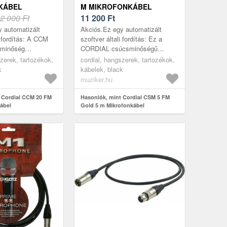
KÁBEL
M MIKROFONKÁBEL
2 000 Ft
11 200
Ft
 automatizált
Akciós.Ez egy automatizált
i fordítás: A CCM
szoftver általi fordítás: Ez a
 minőség
CORDIAL csúcsminőségű
mikrofonkábel az
mikrofonkábele. A NEUTRIK
szerek, tartozékok,
cordial, hangszerek, tartozékok,
orozatból. A 2x0,
XLR apa- és anyacsatlakozókat
k
kábelek, black
ze...
aranyozott érintke...
muziker.hu
 Cordial CCM 20 FM
Hasonlók, mint Cordial CSM 5 FM
ábel
Gold 5 m Mikrofonkábel