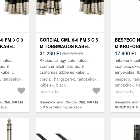
0 FM 3 C 3
CORDIAL CML 8-0 FM 5 C 5
BESPECO N
 KÁBEL
M TÖBBMAGOS KÁBEL
MIKROFON
31 230
Ft
34 700 Ft
17 800
Ft
matizált
Akciós.Ez egy automatizált
mikrofonkábel
tás: 8
szoftver általi fordítás: 8
csatlakozókka
 kábel
csatornás többeres kábel
árnyékolás, 
ugasz-XLR
nikkelezett XLR dugasz-XLR
NC3MXX típu
, tartozékok,
cordial, hangszerek, tartozékok,
bespeco, han
al a NEUTRIK
anya csatlakozókkal a NEUTRIK
NC3FXX típu
kábelek, black
tartozékok, k
.
REAN cégtől. A jo...
csaltakozók, 
black
muziker.hu
muziker.hu
al CML 8-0 FM
Hasonlók, mint Cordial CML 8-0 FM
Hasonlók, min
kábel
5 C 5 m Többmagos kábel
NCMB1000T 10 