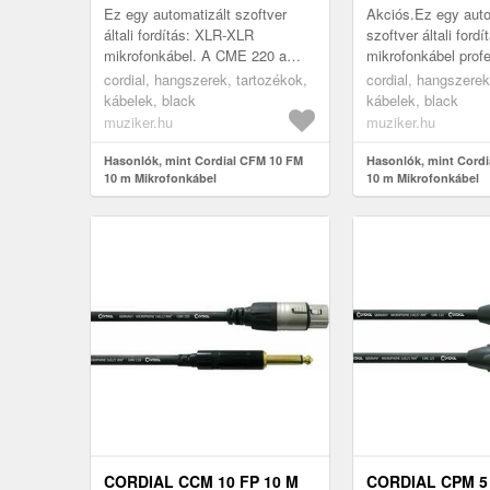
Ez egy automatizált szoftver
Akciós.Ez egy auto
általi fordítás: XLR-XLR
szoftver általi fordí
mikrofonkábel. A CME 220 a
mikrofonkábel prof
CORDIAL mikrofonkábel
kiegyensúlyozott c
cordial, hangszerek, tartozékok,
cordial, hangszerek
alapmodelljét képviseli. A 0, 22
biztosít a mikrofon
kábelek, black
kábelek, black
mm²-es veze...
...
muziker.hu
muziker.hu
Hasonlók, mint Cordial CFM 10 FM
Hasonlók, mint Cord
10 m Mikrofonkábel
10 m Mikrofonkábel
CORDIAL CCM 10 FP 10 M
CORDIAL CPM 5