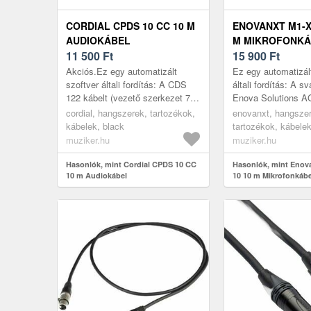
CORDIAL CPDS 10 CC 10 M
ENOVANXT M1-X
AUDIOKÁBEL
M MIKROFONKÁ
11 500
Ft
15 900
Ft
Akciós.Ez egy automatizált
Ez egy automatizál
szoftver általi fordítás: A CDS
általi fordítás: A s
122 kábelt (vezető szerkezet 7 x
Enova Solutions AG
0, 20 mm, vezető
az első EnovaNxt t
cordial, hangszerek, tartozékok,
enovanxt, hangsze
keresztmetszet 0, 22 mm²,
amely a szabadalma
kábelek, black
tartozékok, kábelek
karakterisztikus im...
muziker.hu
muziker.hu
Hasonlók, mint Cordial CPDS 10 CC
Hasonlók, mint Enov
10 m Audiokábel
10 10 m Mikrofonkábe