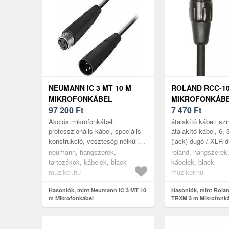
NEUMANN IC 3 MT 10 M
ROLAND RCC-10
MIKROFONKÁBEL
MIKROFONKÁB
97 200
Ft
7 470
Ft
Akciós.mikrofonkábel:
átalakító kábel: sz
professzionális kábel, speciális
átalakító kábel, 6
konstrukció, veszteség nélküli
(jack) dugó / XLR 
jelátvitel, 3 pontos XLR
hosszúság, minden
neumann, hangszerek,
roland, hangszerek,
csatlakozók, 5 mm átmérő, 10 m
professzionális ig
tartozékok, kábelek, black
kábelek, black
hossz, feket...
megfelel, több ...
muziker.hu
muziker.hu
Hasonlók, mint Neumann IC 3 MT 10
Hasonlók, mint Rola
m Mikrofonkábel
TRXM 3 m Mikrofonk