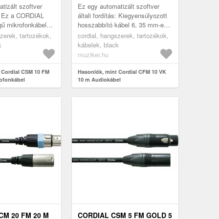
tizált szoftver
Ez egy automatizált szoftver
ás: Ez a CORDIAL
általi fordítás: Kiegyensúlyozott
ű mikrofonkábele.
hosszabbító kábel 6, 35 mm-es
LR apa- és
sztereó jack csatlakozóhoz, pl.
szerek, tartozékok,
cordial, hangszerek, tartozékok,
ókat aranyozott
fejhallgatókhoz. Két k...
k
kábelek, black
muziker.hu
 Cordial CSM 10 FM
Hasonlók, mint Cordial CFM 10 VK
ofonkábel
10 m Audiokábel
CM 20 FM 20 M
CORDIAL CSM 5 FM GOLD 5