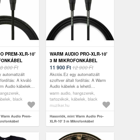
O PREM-XLR-10'
WARM AUDIO PRO-XLR-10'
FONKÁBEL
3 M MIKROFONKÁBEL
8 800 Ft
11 900
Ft
12 900 Ft
 automatizált
Akciós.Ez egy automatizált
 fordítás: A kiváló
szoftver általi fordítás: A Warm
m Audio kábeleket
Audio kábelek a lehető
am céggel
legmagasabb minőséget kínálják,
hangszerek,
warm audio, hangszerek,
 hozták létre,
alacsony áron, amit mindenki
ábelek, black
tartozékok, kábelek, black
.
megengedhe...
muziker.hu
t Warm Audio Prem-
Hasonlók, mint Warm Audio Pro-
krofonkábel
XLR-10' 3 m Mikrofonkábel