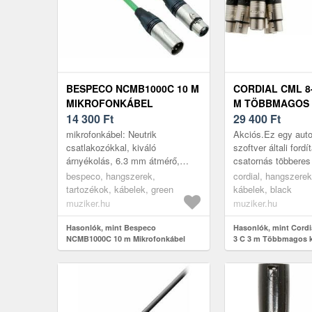
BESPECO NCMB1000C 10 M
CORDIAL CML 8-
MIKROFONKÁBEL
M TÖBBMAGOS
14 300
Ft
29 400
Ft
mikrofonkábel: Neutrik
Akciós.Ez egy auto
csatlakozókkal, kiváló
szoftver általi fordí
árnyékolás, 6.3 mm átmérő,
csatornás többeres
NC3MXX típusú XLR papa és
nikkelezett XLR d
bespeco, hangszerek,
cordial, hangszerek
NC3FXX típusú XLR mama
anya csatlakozókk
tartozékok, kábelek, green
kábelek, black
csaltakozók, 10 m hosszús...
REAN cégtől. A jo..
muziker.hu
muziker.hu
Hasonlók, mint Bespeco
Hasonlók, mint Cordi
NCMB1000C 10 m Mikrofonkábel
3 C 3 m Többmagos 