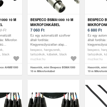
000 10 M
BESPECO BSMA1000 10 M
BESPECO B
EL
MIKROFONKÁBEL
MIKROFON
0 Ft
7 060
Ft
6 880
Ft
matizált
Ez egy automatizált szoftver
Ez egy automa
ítás: Mikrofon
általi fordítás:
általi fordítá
atú
Kiegyensúlyozatlan alap
kiegyensúlyoz
rnyékolt
sorozatú mikrofonkábel egy XLR
hangszórókáb
ek,
bespeco, hangszerek,
bespeco, han
Neutrik XLR
csatlakozóval (hüvely) és egy 6,
csatlakozóval
, black
tartozékok, kábelek, black
tartozékok, k
3 mm-es mono ...
XLR...
muziker.hu
muziker.hu
peco AHMB1000
Hasonlók, mint Bespeco BSMA1000
Hasonlók, min
10 m Mikrofonkábel
10 m Mikrofonk