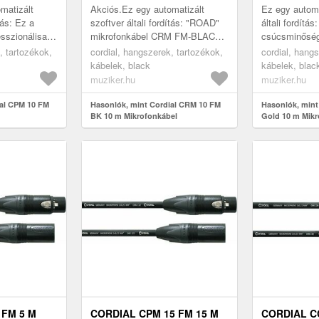
matizált
Akciós.Ez egy automatizált
Ez egy automa
tás: Ez a
szoftver általi fordítás: "ROAD"
általi fordít
esszionálisan
mikrofonkábel CRM FM-BLACK -
csúcsminőség
satlakozást
kifejezetten a PA és az utazási
A NEUTRIK X
, tartozékok,
cordial, hangszerek, tartozékok,
cordial, hang
 és a színpadi
társaságok igényeihez igazítva.
anyacsatlakoz
kábelek, black
kábelek, blac
A...
érintke...
muziker.hu
muziker.hu
ial CPM 10 FM
Hasonlók, mint Cordial CRM 10 FM
Hasonlók, mint
BK 10 m Mikrofonkábel
Gold 10 m Mikr
 FM 5 M
CORDIAL CPM 15 FM 15 M
CORDIAL C