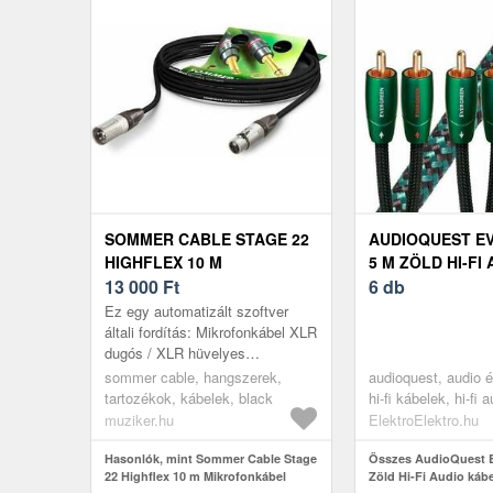
SOMMER CABLE STAGE 22
AUDIOQUEST E
HIGHFLEX 10 M
5 M ZÖLD HI-FI
MIKROFONKÁBEL
13 000
Ft
KÁBEL
6 db
Ez egy automatizált szoftver
általi fordítás: Mikrofonkábel XLR
dugós / XLR hüvelyes
csatlakozókkal. Hossza: 10 m.
sommer cable, hangszerek,
audioquest, audio és
Fekete szín A típusú
tartozékok, kábelek, black
hi-fi kábelek, hi-fi 
csatlakozó:...
green
muziker.hu
ElektroElektro.hu
Hasonlók, mint Sommer Cable Stage
Összes AudioQuest E
22 Highflex 10 m Mikrofonkábel
Zöld Hi-Fi Audio kábe