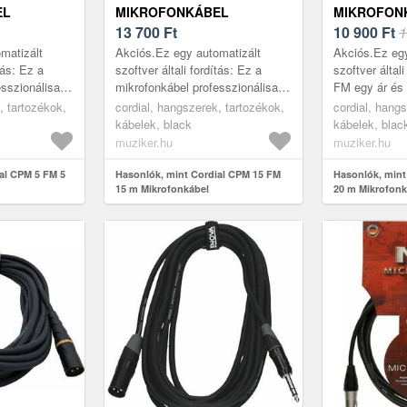
EL
MIKROFONKÁBEL
MIKROFON
13 700
Ft
10 900
Ft
1
matizált
Akciós.Ez egy automatizált
Akciós.Ez egy
tás: Ez a
szoftver általi fordítás: Ez a
szoftver által
esszionálisan
mikrofonkábel professzionálisan
FM egy ár és
satlakozást
kiegyensúlyozott csatlakozást
optimalizált 
, tartozékok,
cordial, hangszerek, tartozékok,
cordial, hang
 és a színpadi
biztosít a mikrofon és a színpadi
ESSENTIALS s
kábelek, black
kábelek, blac
...
22 mm²-es ve
muziker.hu
muziker.hu
al CPM 5 FM 5
Hasonlók, mint Cordial CPM 15 FM
Hasonlók, mint
15 m Mikrofonkábel
20 m Mikrofonk