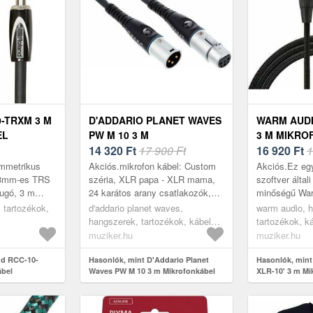
-TRXM 3 M
D'ADDARIO PLANET WAVES
WARM AUDI
EL
PW M 10 3 M
3 M MIKRO
MIKROFONKÁBEL
14 320
Ft
17 900 Ft
16 920
Ft
1
immetrikus
Akciós.mikrofon kábel: Custom
Akciós.Ez egy
, 3mm-es TRS
széria, XLR papa - XLR mama,
szoftver általi
dugó, 3 m
24 karátos arany csatlakozók,
minőségű War
dupla árnyékolás, rendkívül
a svájci Goth
 tartozékok,
d'addario planet waves,
warm audio, 
énynek
tiszta jelátvitel, prémium
együttműködve
hangszerek, tartozékok, kábelek,
tartozékok, k
hangminősé...
amely nem c..
black
muziker.hu
muziker.hu
nd RCC-10-
Hasonlók, mint D'Addario Planet
Hasonlók, min
ábel
Waves PW M 10 3 m Mikrofonkábel
XLR-10' 3 m Mi