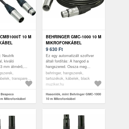
CMB1000T 10 M
BEHRINGER GMC-1000 10 M
KÁBEL
MIKROFONKÁBEL
9 630
Ft
: Neutrik
Ez egy automatizált szoftver
l, kiváló
általi fordítás: A hangod a
6.3 mm átmérő,
hangszered. Ossza meg
sú XLR papa és
szenvedélyét a PMC sorozatú
gszerek,
behringer, hangszerek,
sú XLR mama
kábelekkel. Közvetlenül bármely
ábelek, transparent
tartozékok, kábelek, black
10 m hosszús...
XLR audi...
muziker.hu
t Bespeco
Hasonlók, mint Behringer GMC-1000
m Mikrofonkábel
10 m Mikrofonkábel