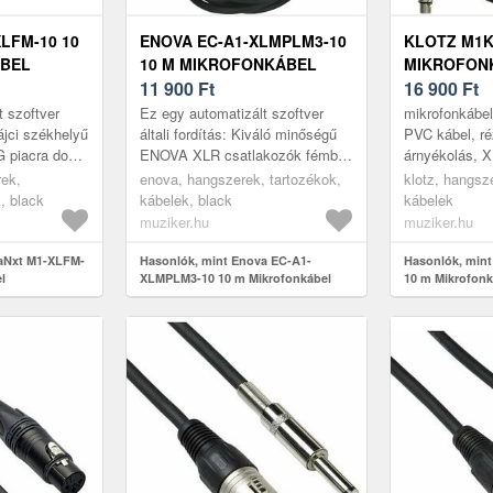
LFM-10 10
ENOVA EC-A1-XLMPLM3-10
KLOTZ M1K
BEL
10 M MIKROFONKÁBEL
MIKROFON
11 900
Ft
16 900
Ft
t szoftver
Ez egy automatizált szoftver
mikrofonkábel
vájci székhelyű
általi fordítás: Kiváló minőségű
PVC kábel, r
 piacra dobja
ENOVA XLR csatlakozók fémből
árnyékolás, 
erméket,
húzásmentesítővel és
papa csatlak
rek,
enova, hangszerek, tartozékok,
klotz, hangsz
ztato...
védőhüvellyel a kábelhajlatnál a
jelátvitel, 10
, black
kábelek, black
kábelek
ti...
szín Gyá...
muziker.hu
muziker.hu
aNxt M1-XLFM-
Hasonlók, mint Enova EC-A1-
Hasonlók, min
l
XLMPLM3-10 10 m Mikrofonkábel
10 m Mikrofonk