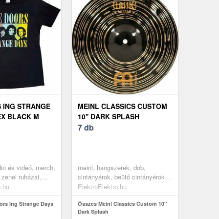
 ING STRANGE
MEINL CLASSICS CUSTOM
EX BLACK M
10'' DARK SPLASH
7 db
dio és videó, merch,
meinl, hangszerek, dob,
 zenei ruházat,
cintányérok, beütő cintányérok -
black
splash
o.hu
ElektroElektro.hu
rs Ing Strange Days
Összes Meinl Classics Custom 10''
Dark Splash