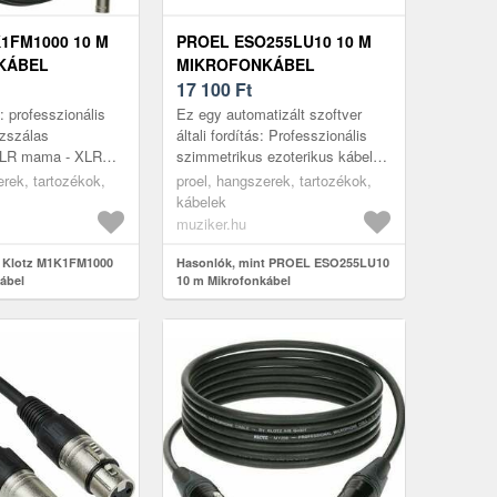
1FM1000 10 M
PROEL ESO255LU10 10 M
KÁBEL
MIKROFONKÁBEL
17 100
Ft
: professzionális
Ez egy automatizált szoftver
ézszálas
általi fordítás: Professzionális
XLR mama - XLR
szimmetrikus ezoterikus kábel
ozók, megbízható
Neutrik XLR 3P
erek, tartozékok,
proel, hangszerek, tartozékok,
 m hossz, fekete
csatlakozóaljzattal - Neutrik XLR
kábelek
3P dug...
muziker.hu
t Klotz M1K1FM1000
Hasonlók, mint PROEL ESO255LU10
ábel
10 m Mikrofonkábel