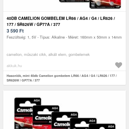
40DB CAMELION GOMBELEM LR66 / AG4 / G4 / LR626 /
177 / SR626W / GP77A / 377
3 590
Ft
Feszültség: 1, 5V - Típus: Alkaline - Méret: 160mm x 50mm x 14mm
camelion, műszaki cikk, alkáli elem, gombelemek
akkuk.hu
Hasonlók, mint 40db Camelion gombelem LR66 / AG4 / G4 / LR626 / 177 /
SR626W / GP77A / 377