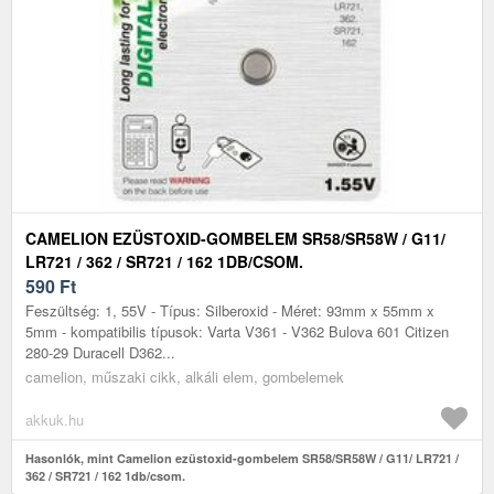
CAMELION EZÜSTOXID-GOMBELEM SR58/SR58W / G11/
LR721 / 362 / SR721 / 162 1DB/CSOM.
590
Ft
Feszültség: 1, 55V - Típus: Silberoxid - Méret: 93mm x 55mm x
5mm - kompatibilis típusok: Varta V361 - V362 Bulova 601 Citizen
280-29 Duracell D362...
camelion, műszaki cikk, alkáli elem, gombelemek
akkuk.hu
Hasonlók, mint Camelion ezüstoxid-gombelem SR58/SR58W / G11/ LR721 /
362 / SR721 / 162 1db/csom.