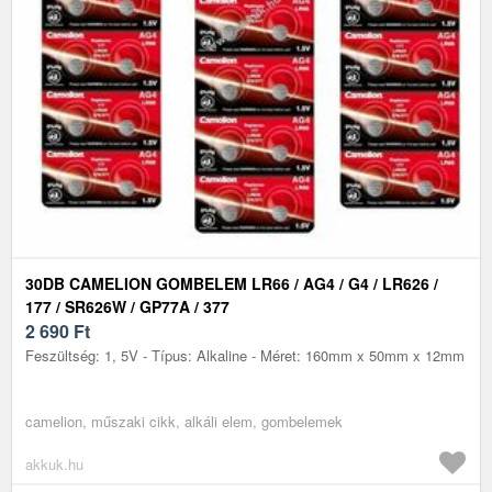
30DB CAMELION GOMBELEM LR66 / AG4 / G4 / LR626 /
177 / SR626W / GP77A / 377
2 690
Ft
Feszültség: 1, 5V - Típus: Alkaline - Méret: 160mm x 50mm x 12mm
camelion, műszaki cikk, alkáli elem, gombelemek
akkuk.hu