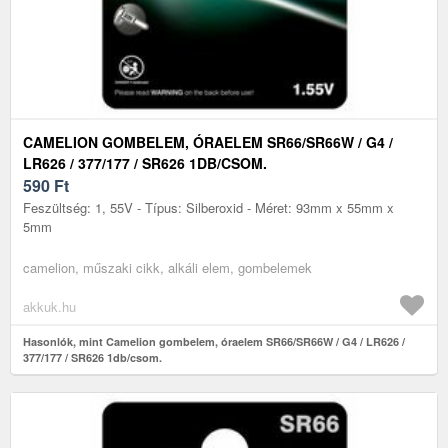
CAMELION GOMBELEM, ÓRAELEM SR66/SR66W / G4 /
LR626 / 377/177 / SR626 1DB/CSOM.
590
Ft
Feszültség: 1, 55V - Típus: Silberoxid - Méret: 93mm x 55mm x
5mm
camelion, műszaki cikk, alkáli elem, gombelemek
akkuk.hu
Hasonlók, mint Camelion gombelem, óraelem SR66/SR66W / G4 / LR626 /
377/177 / SR626 1db/csom.