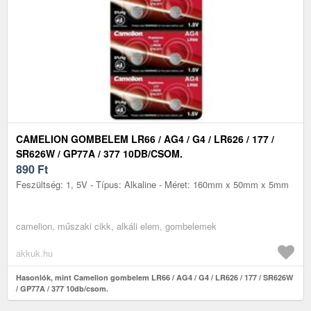
CAMELION GOMBELEM LR66 / AG4 / G4 / LR626 / 177 /
SR626W / GP77A / 377 10DB/CSOM.
890
Ft
Feszültség: 1, 5V - Típus: Alkaline - Méret: 160mm x 50mm x 5mm
camelion, műszaki cikk, alkáli elem, gombelemek
akkuk.hu
Hasonlók, mint Camelion gombelem LR66 / AG4 / G4 / LR626 / 177 / SR626W
/ GP77A / 377 10db/csom.