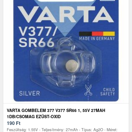
VARTA GOMBELEM 377 V377 SR66 1, 55V 27MAH
1DB/CSOMAG EZÜST-OXID
190
Ft
Feszültség: 1.55V - Teljesítmény: 27mAh - Típus: Ag2O - Méret: