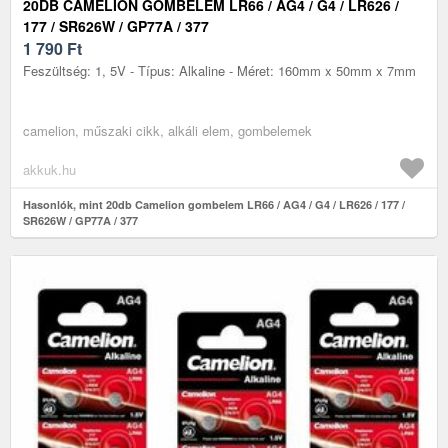
20DB CAMELION GOMBELEM LR66 / AG4 / G4 / LR626 /
177 / SR626W / GP77A / 377
1 790
Ft
Feszültség: 1, 5V - Típus: Alkaline - Méret: 160mm x 50mm x 7mm
camelion, műszaki cikk, alkáli elem, gombelemek
akkuk.hu
Hasonlók, mint 20db Camelion gombelem LR66 / AG4 / G4 / LR626 / 177 /
SR626W / GP77A / 377