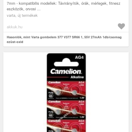
7mm - kompatibilis modellek: Távirányítók, órák, mérlegek, fitnesz
eszközök, orvosi ...
varta, új termékek
akkuk.hu
Hasonlók, mint Varta gombelem 377 V377 SR66 1, 55V 27mAh 1db/csomag
ezüst-oxid