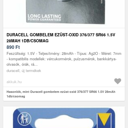
DURACELL GOMBELEM EZÜST-OXID 376/377 SR66 1.5V
28MAH 1DB/CSOMAG
890
Ft
Feszültség: 1.5V - Teljesítmény: 28mAh - Típus: Ag2O - Méret: 7mm
- kompatibilis modellek: vércukormérok, pulzusmérok, bankkártya-
olvasók, órák, rá...
duracell, új termékek
akkuk.hu
Hasonlók, mint Duracell gombelem ezüst-oxid 376/377 SR66 1.5V 28mAh
1db/csomag