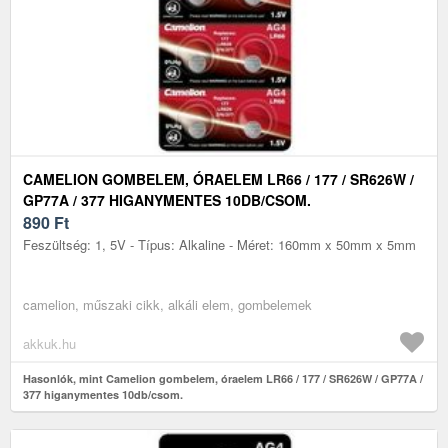
CAMELION GOMBELEM, ÓRAELEM LR66 / 177 / SR626W /
GP77A / 377 HIGANYMENTES 10DB/CSOM.
890
Ft
Feszültség: 1, 5V - Típus: Alkaline - Méret: 160mm x 50mm x 5mm
camelion, műszaki cikk, alkáli elem, gombelemek
akkuk.hu
Hasonlók, mint Camelion gombelem, óraelem LR66 / 177 / SR626W / GP77A /
377 higanymentes 10db/csom.