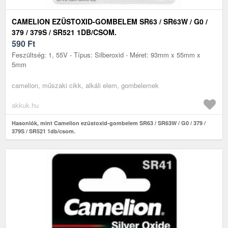
CAMELION EZÜSTOXID-GOMBELEM SR63 / SR63W / G0 /
379 / 379S / SR521 1DB/CSOM.
590
Ft
Feszültség: 1, 55V - Típus: Silberoxid - Méret: 93mm x 55mm x
5mm
camelion, műszaki cikk, alkáli elem, gombelemek
akkuk.hu
Hasonlók, mint Camelion ezüstoxid-gombelem SR63 / SR63W / G0 / 379 /
379S / SR521 1db/csom.