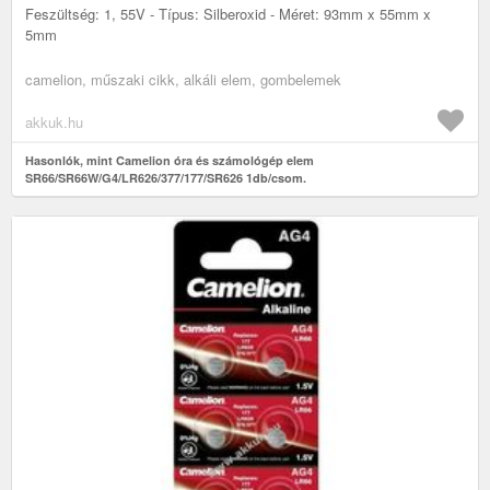
Feszültség: 1, 55V - Típus: Silberoxid - Méret: 93mm x 55mm x
5mm
camelion, műszaki cikk, alkáli elem, gombelemek
akkuk.hu
Hasonlók, mint Camelion óra és számológép elem
SR66/SR66W/G4/LR626/377/177/SR626 1db/csom.