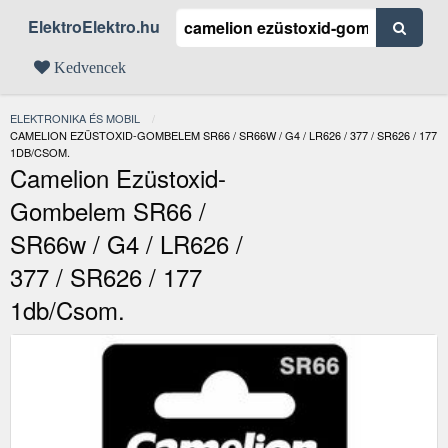
ElektroElektro.hu
Kedvencek
ELEKTRONIKA ÉS MOBIL
JELENLEGI:
CAMELION EZÜSTOXID-GOMBELEM SR66 / SR66W / G4 / LR626 / 377 / SR626 / 177
1DB/CSOM.
Camelion Ezüstoxid-
Gombelem SR66 /
SR66w / G4 / LR626 /
377 / SR626 / 177
1db/csom.