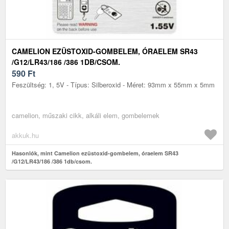
CAMELION EZÜSTOXID-GOMBELEM, ÓRAELEM SR43
/G12/LR43/186 /386 1DB/CSOM.
590
Ft
Feszültség: 1, 5V - Típus: Silberoxid - Méret: 93mm x 55mm x 5mm
camelion, műszaki cikk, alkáli elem, gombelemek
akkuk.hu
Hasonlók, mint Camelion ezüstoxid-gombelem, óraelem SR43
/G12/LR43/186 /386 1db/csom.