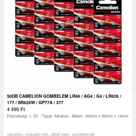
50DB CAMELION GOMBELEM LR66 / AG4 / G4 / LR626 /
177 / SR626W / GP77A / 377
4 490
Ft
Feszültség: 1, 5V - Típus: Alkaline - Méret: 160mm x 50mm x 14mm
camelion, műszaki cikk, alkáli elem, gombelemek