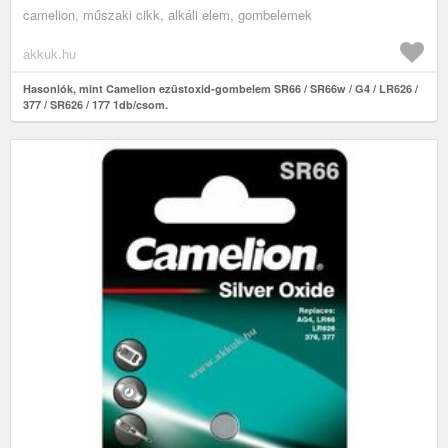
camelion, műszaki cikk, alkáli elem, gombelemek
akkuk.hu
Hasonlók, mint Camelion ezüstoxid-gombelem SR66 / SR66w / G4 / LR626 /
377 / SR626 / 177 1db/csom.