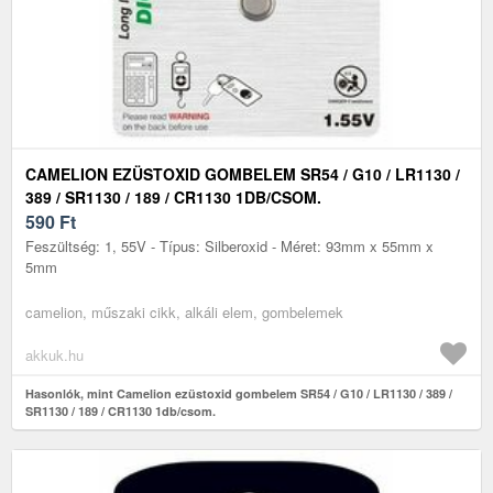
CAMELION EZÜSTOXID GOMBELEM SR54 / G10 / LR1130 /
389 / SR1130 / 189 / CR1130 1DB/CSOM.
590
Ft
Feszültség: 1, 55V - Típus: Silberoxid - Méret: 93mm x 55mm x
5mm
camelion, műszaki cikk, alkáli elem, gombelemek
akkuk.hu
Hasonlók, mint Camelion ezüstoxid gombelem SR54 / G10 / LR1130 / 389 /
SR1130 / 189 / CR1130 1db/csom.