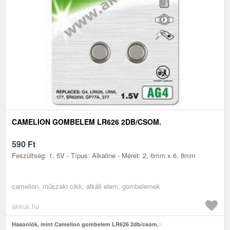
CAMELION GOMBELEM LR626 2DB/CSOM.
590
Ft
Feszültség: 1, 5V - Típus: Alkaline - Méret: 2, 6mm x 6, 8mm
camelion, műszaki cikk, alkáli elem, gombelemek
akkuk.hu
Hasonlók, mint Camelion gombelem LR626 2db/csom.