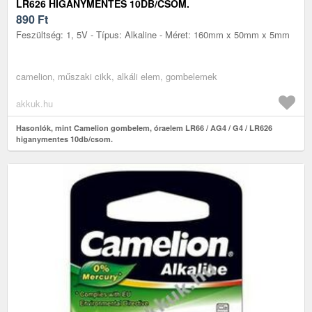
LR626 HIGANYMENTES 10DB/CSOM.
890
Ft
Feszültség: 1, 5V - Típus: Alkaline - Méret: 160mm x 50mm x 5mm
camelion, műszaki cikk, alkáli elem, gombelemek
akkuk.hu
Hasonlók, mint Camelion gombelem, óraelem LR66 / AG4 / G4 / LR626
higanymentes 10db/csom.