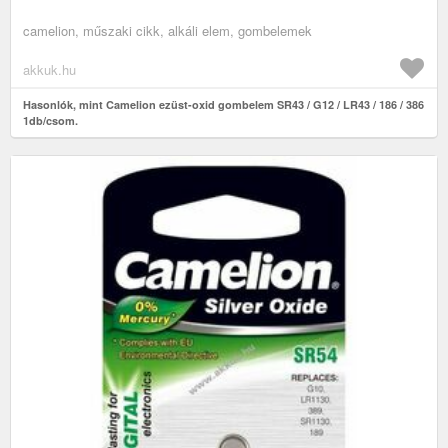
camelion, műszaki cikk, alkáli elem, gombelemek
akkuk.hu
Hasonlók, mint Camelion ezüst-oxid gombelem SR43 / G12 / LR43 / 186 / 386
1db/csom.