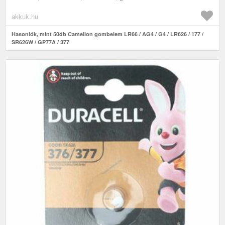
akkuk.hu
Hasonlók, mint 50db Camelion gombelem LR66 / AG4 / G4 / LR626 / 177 /
SR626W / GP77A / 377