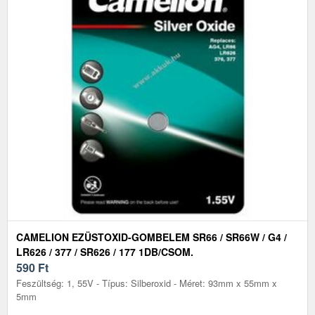
CAMELION EZÜSTOXID-GOMBELEM SR66 / SR66W / G4 /
LR626 / 377 / SR626 / 177 1DB/CSOM.
590
Ft
Feszültség: 1, 55V - Típus: Silberoxid - Méret: 93mm x 55mm x
5mm