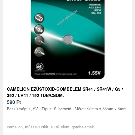
CAMELION EZÜSTOXID-GOMBELEM SR41 / SR41W / G3 /
392 / LR41 / 192 1DB/CSOM.
590
Ft
Feszültség: 1, 5V - Típus: Silberoxid - Méret: 93mm x 55mm x 5mm
camelion, műszaki cikk, alkáli elem, gombelemek