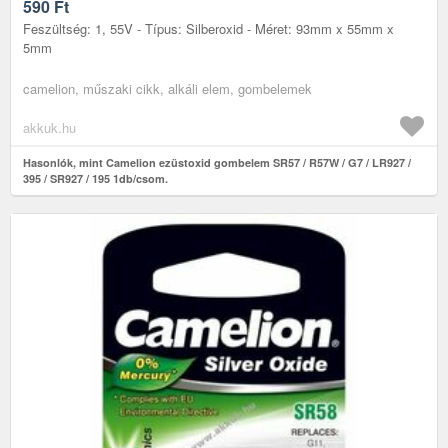
590
Ft
Feszültség: 1, 55V - Típus: Silberoxid - Méret: 93mm x 55mm x
5mm
camelion, műszaki cikk, alkáli elem, gombelemek
akkuk.hu
Hasonlók, mint Camelion ezüstoxid gombelem SR57 / R57W / G7 / LR927 /
395 / SR927 / 195 1db/csom.