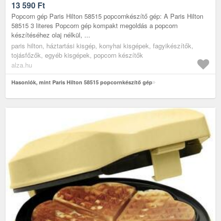
13 590
Ft
Popcorn gép Paris Hilton 58515 popcornkészítő gép: A Paris Hilton
58515 3 literes Popcorn gép kompakt megoldás a popcorn
készítéséhez olaj nélkül, ...
paris hilton, háztartási kisgép, konyhai kisgépek, fagyikészítők,
tojásfőzők, egyéb kisgépek, popcorn készítők
alza.hu
Hasonlók, mint Paris Hilton 58515 popcornkészítő gép