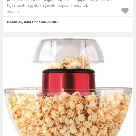
tojásfőzők, egyéb kisgépek, popcorn készítők
alza.hu
Hasonlók, mint Princess 292980