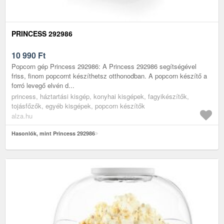
PRINCESS 292986
10 990
Ft
Popcorn gép Princess 292986: A Princess 292986 segítségével
friss, finom popcornt készíthetsz otthonodban. A popcorn készítő a
forró levegő elvén d...
princess, háztartási kisgép, konyhai kisgépek, fagyikészítők,
tojásfőzők, egyéb kisgépek, popcorn készítők
alza.hu
Hasonlók, mint Princess 292986