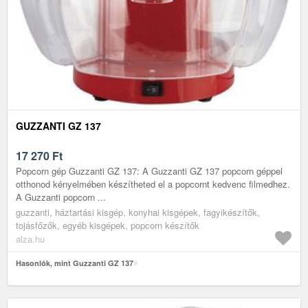
GUZZANTI GZ 137
17 270
Ft
Popcorn gép Guzzanti GZ 137: A Guzzanti GZ 137 popcorn géppel
otthonod kényelmében készítheted el a popcornt kedvenc filmedhez.
A Guzzanti popcorn ...
guzzanti, háztartási kisgép, konyhai kisgépek, fagyikészítők,
tojásfőzők, egyéb kisgépek, popcorn készítők
alza.hu
Hasonlók, mint Guzzanti GZ 137