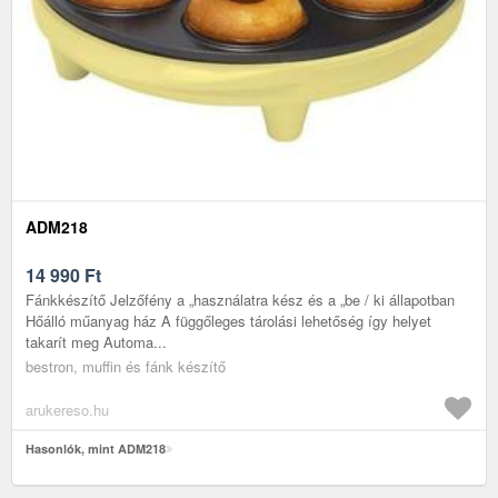
ADM218
14 990
Ft
Fánkkészítő Jelzőfény a „használatra kész és a „be / ki állapotban
Hőálló műanyag ház A függőleges tárolási lehetőség így helyet
takarít meg Automa...
bestron, muffin és fánk készítő
arukereso.hu
Hasonlók, mint ADM218