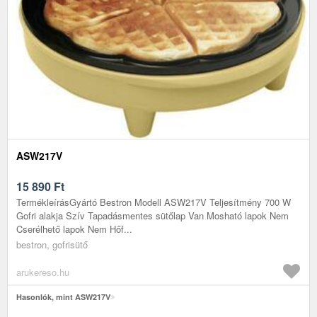
ASW217V
15 890
Ft
TermékleírásGyártó Bestron Modell ASW217V Teljesítmény 700 W
Gofri alakja Szív Tapadásmentes sütőlap Van Mosható lapok Nem
Cserélhető lapok Nem Hőf...
bestron, gofrisütő
arukereso.hu
Hasonlók, mint ASW217V