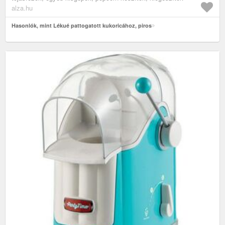
alza.hu
Hasonlók, mint Lékué pattogatott kukoricához, piros