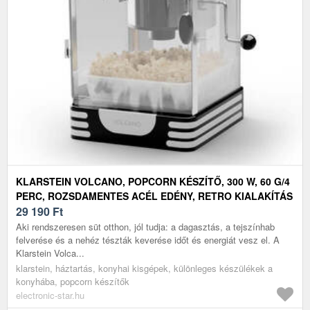
KLARSTEIN VOLCANO, POPCORN KÉSZÍTŐ, 300 W, 60 G/4
PERC, ROZSDAMENTES ACÉL EDÉNY, RETRO KIALAKÍTÁS
29 190
Ft
Aki rendszeresen süt otthon, jól tudja: a dagasztás, a tejszínhab
felverése és a nehéz tészták keverése időt és energiát vesz el. A
Klarstein Volca...
klarstein, háztartás, konyhai kisgépek, különleges készülékek a
konyhába, popcorn készítők
electronic-star.hu