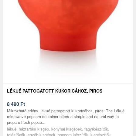
LÉKUÉ PATTOGATOTT KUKORICÁHOZ, PIROS
8 490
Ft
Mikrózható edény Lékué pattogatott kukoricához, piros: The Lékué
microwave popcorn container offers a simple and natural way to
prepare fresh popco...
lékué, háztartási kisgép, konyhai kisgépek, fagyikészítők,
tojásfőzők, egyéb kisgépek, popcorn készítők, kiegészítők