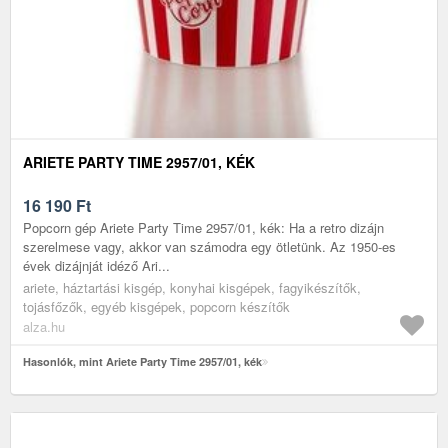
ARIETE PARTY TIME 2957/01, KÉK
16 190
Ft
Popcorn gép Ariete Party Time 2957/01, kék: Ha a retro dizájn
szerelmese vagy, akkor van számodra egy ötletünk. Az 1950-es
évek dizájnját idéző Ari...
ariete, háztartási kisgép, konyhai kisgépek, fagyikészítők,
tojásfőzők, egyéb kisgépek, popcorn készítők
alza.hu
Hasonlók, mint Ariete Party Time 2957/01, kék