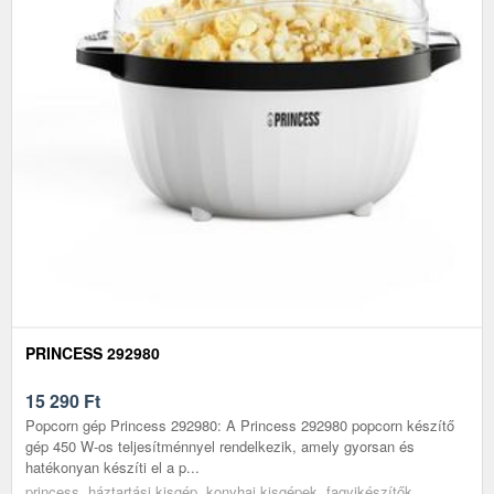
PRINCESS 292980
15 290
Ft
Popcorn gép Princess 292980: A Princess 292980 popcorn készítő
gép 450 W-os teljesítménnyel rendelkezik, amely gyorsan és
hatékonyan készíti el a p...
princess, háztartási kisgép, konyhai kisgépek, fagyikészítők,