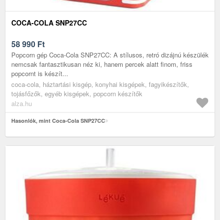
COCA-COLA SNP27CC
58 990
Ft
Popcorn gép Coca-Cola SNP27CC: A stílusos, retró dizájnú készülék
nemcsak fantasztikusan néz ki, hanem percek alatt finom, friss
popcornt is készít...
coca-cola, háztartási kisgép, konyhai kisgépek, fagyikészítők,
tojásfőzők, egyéb kisgépek, popcorn készítők
alza.hu
Hasonlók, mint Coca-Cola SNP27CC