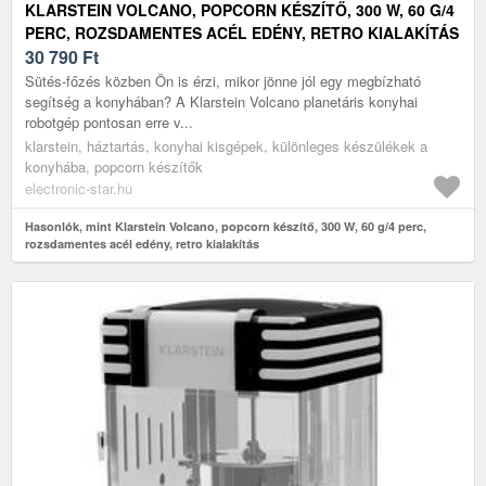
KLARSTEIN VOLCANO, POPCORN KÉSZÍTŐ, 300 W, 60 G/4
PERC, ROZSDAMENTES ACÉL EDÉNY, RETRO KIALAKÍTÁS
30 790
Ft
Sütés-főzés közben Ön is érzi, mikor jönne jól egy megbízható
segítség a konyhában? A Klarstein Volcano planetáris konyhai
robotgép pontosan erre v...
klarstein, háztartás, konyhai kisgépek, különleges készülékek a
konyhába, popcorn készítők
electronic-star.hu
Hasonlók, mint Klarstein Volcano, popcorn készítő, 300 W, 60 g/4 perc,
rozsdamentes acél edény, retro kialakítás