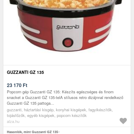
GUZZANTI GZ 135
23 170
Ft
Popcorn gép Guzzanti GZ 135: Készíts egészséges és finom
snacket a Guzzanti GZ 135-telA stílusos retro dizájnnal rendelkező
Guzzanti GZ 135 pattoga...
guzzanti, háztartási kisgép, konyhai kisgépek, fagyikészítők,
tojásfőzők, egyéb kisgépek, popcorn készítők
alza.hu
Hasonlók, mint Guzzanti GZ 135