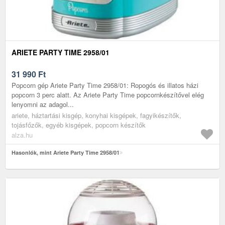
ARIETE PARTY TIME 2958/01
31 990
Ft
Popcorn gép Ariete Party Time 2958/01: Ropogós és illatos házi
popcorn 3 perc alatt. Az Ariete Party Time popcornkészítővel elég
lenyomni az adagol...
ariete, háztartási kisgép, konyhai kisgépek, fagyikészítők,
tojásfőzők, egyéb kisgépek, popcorn készítők
alza.hu
Hasonlók, mint Ariete Party Time 2958/01