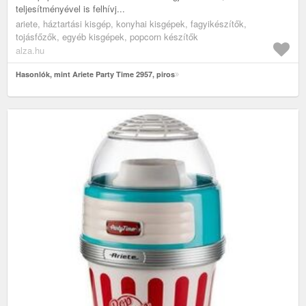
teljesítményével is felhívj...
ariete, háztartási kisgép, konyhai kisgépek, fagyikészítők,
tojásfőzők, egyéb kisgépek, popcorn készítők
alza.hu
Hasonlók, mint Ariete Party Time 2957, piros