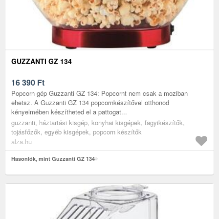
GUZZANTI GZ 134
16 390
Ft
Popcorn gép Guzzanti GZ 134: Popcornt nem csak a moziban
ehetsz. A Guzzanti GZ 134 popcornkészítővel otthonod
kényelmében készítheted el a pattogat...
guzzanti, háztartási kisgép, konyhai kisgépek, fagyikészítők,
tojásfőzők, egyéb kisgépek, popcorn készítők
alza.hu
Hasonlók, mint Guzzanti GZ 134