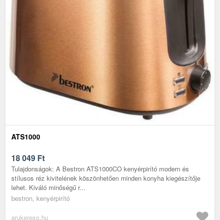
ATS1000
18 049
Ft
Tulajdonságok: A Bestron ATS1000CO kenyérpirító modern és
stílusos réz kivitelének köszönhetően minden konyha kiegészítője
lehet. Kiváló minőségű r...
bestron, kenyérpirító
arukereso.hu