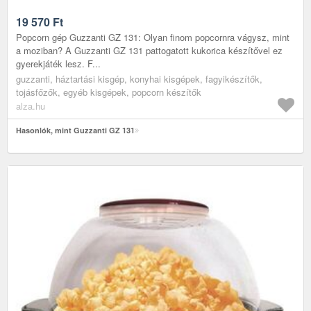
19 570
Ft
Popcorn gép Guzzanti GZ 131: Olyan finom popcornra vágysz, mint
a moziban? A Guzzanti GZ 131 pattogatott kukorica készítővel ez
gyerekjáték lesz. F...
guzzanti, háztartási kisgép, konyhai kisgépek, fagyikészítők,
tojásfőzők, egyéb kisgépek, popcorn készítők
alza.hu
Hasonlók, mint Guzzanti GZ 131