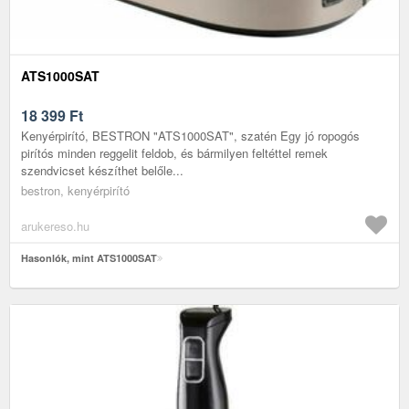
ATS1000SAT
18 399
Ft
Kenyérpirító, BESTRON "ATS1000SAT", szatén Egy jó ropogós
pirítós minden reggelit feldob, és bármilyen feltéttel remek
szendvicset készíthet belőle...
bestron, kenyérpirító
arukereso.hu
Hasonlók, mint ATS1000SAT