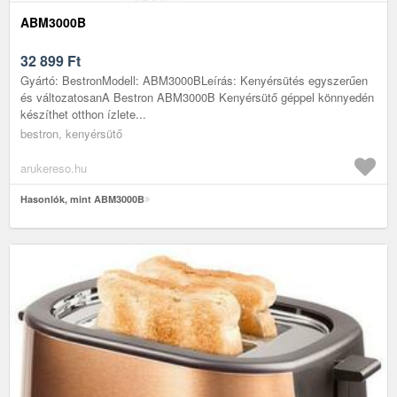
ABM3000B
32 899
Ft
Gyártó: BestronModell: ABM3000BLeírás: Kenyérsütés egyszerűen
és változatosanA Bestron ABM3000B Kenyérsütő géppel könnyedén
készíthet otthon ízlete...
bestron, kenyérsütő
arukereso.hu
Hasonlók, mint ABM3000B