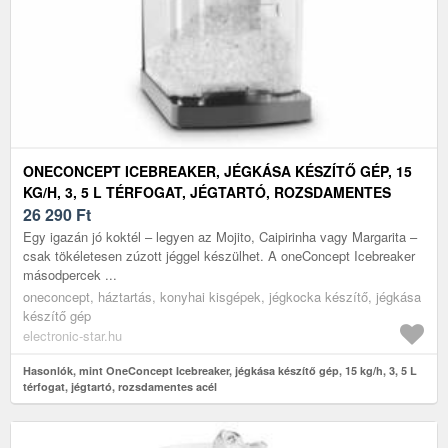
ONECONCEPT ICEBREAKER, JÉGKÁSA KÉSZÍTŐ GÉP, 15
KG/H, 3, 5 L TÉRFOGAT, JÉGTARTÓ, ROZSDAMENTES
ACÉL
26 290
Ft
Egy igazán jó koktél – legyen az Mojito, Caipirinha vagy Margarita –
csak tökéletesen zúzott jéggel készülhet. A oneConcept Icebreaker
másodpercek ...
oneconcept, háztartás, konyhai kisgépek, jégkocka készítő, jégkása
készítő gép
electronic-star.hu
Hasonlók, mint OneConcept Icebreaker, jégkása készítő gép, 15 kg/h, 3, 5 L
térfogat, jégtartó, rozsdamentes acél