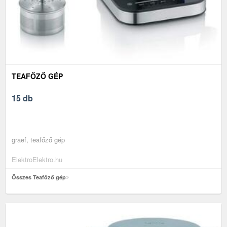
TEAFŐZŐ GÉP
15 db
graef, teafőző gép
ElektroElektro.hu
Összes Teafőző gép