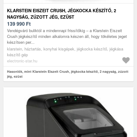
KLARSTEIN EISZEIT CRUSH, JÉGKOCKA KÉSZÍTŐ, 2
NAGYSÁG, ZÚZOTT JÉG, EZÜST
139 990
Ft
Vendégváró buliktól a mindennapi frissítőkig – a Klarstein Eiszeit
Crush jégkészítő minden alkalomra készen áll, hogy tökéletes jeget
készítsen per...
klarstein, háztartás, konyhai kisgépek, jégkocka készítő, jégkása
készítő gép
electronic-star.hu
Hasonlók, mint Klarstein Eiszeit Crush, jégkocka készítő, 2 nagyság, zúzott
jég, ezüst