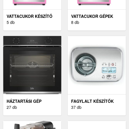
VATTACUKOR KÉSZÍTŐ
VATTACUKOR GÉPEK
5 db
8 db
HÁZTARTÁSI GÉP
FAGYLALT KÉSZÍTŐK
SZETTEK
27 db
37 db