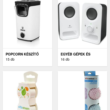
POPCORN KÉSZÍTŐ
EGYÉB GÉPEK ÉS
15 db
ESZKÖZÖK
16 db