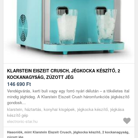
KLARSTEIN EISZEIT CRUSCH, JÉGKOCKA KÉSZÍTŐ, 2
KOCKANAGYSÁG, ZÚZOTT JÉG
146 690
Ft
Vendégvárás, kerti buli vagy egy forró nyári délután – a tökéletes ital
mindig jéghideg. A Klarstein Eiszeit Crush háromfunkciós jégkészítő
gondosk...
klarstein, háztartás, konyhai kisgépek, jégkocka készítő, jégkása
készítő gép
electronic-star.hu
Hasonlók, mint Klarstein Eiszeit Crusch, jégkocka készítő, 2 kockanagyság,
zúzott jég