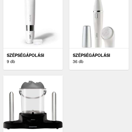
SZÉPSÉGÁPOLÁSI
SZÉPSÉGÁPOLÁSI
GÉPEK & KIEGÉSZÍTŐK
9 db
GÉPEK ÉS KIEGÉSZÍTŐK
36 db