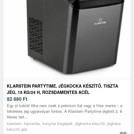
KLARSTEIN PARTYTIME, JÉGKOCKA KÉSZÍTŐ, TISZTA
JÉG, 15 KG/24 H, ROZSDAMENTES ACÉL
82 880
Ft
Egy jó koktél titka nem csak a prémium ital vagy a friss menta – a
tökéletes jég ugyanolyan fontos. A Klarstein Partytime jégtörő 2, 8
literes tart...
klarstein, háztartás, konyhai kisgépek, jégkocka készítő, jégkása
készítő gép