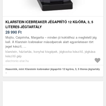
KLARSTEIN ICEBREAKER JÉGAPRÍTÓ 12 KG/ÓRA, 3, 5
LITERES JÉGTARTÁLY
28 990
Ft
Mojito, Caipirinha, Margarita – minden jó koktélhoz a megfelelő jég
kell. A Klarstein Icebreaker másodpercek alatt egyenletesen tört
jeget készít, ...
klarstein, háztartás, konyhai kisgépek, jégkocka készítő, jégkása
készítő gép
electronic-star.hu
Hasonlók, mint Klarstein Icebreaker jégaprító 12 kg/óra, 3, 5 literes jégtartály