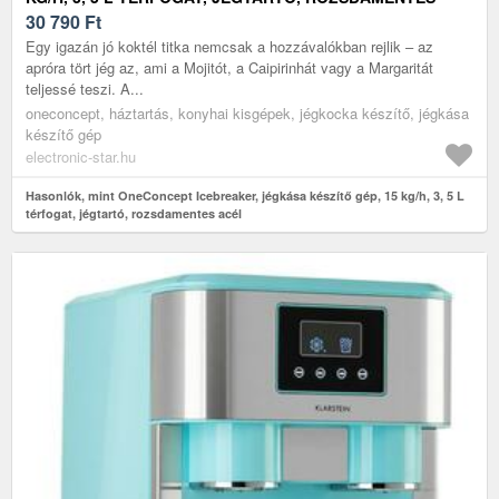
ACÉL
30 790
Ft
Egy igazán jó koktél titka nemcsak a hozzávalókban rejlik – az
apróra tört jég az, ami a Mojitót, a Caipirinhát vagy a Margaritát
teljessé teszi. A...
oneconcept, háztartás, konyhai kisgépek, jégkocka készítő, jégkása
készítő gép
electronic-star.hu
Hasonlók, mint OneConcept Icebreaker, jégkása készítő gép, 15 kg/h, 3, 5 L
térfogat, jégtartó, rozsdamentes acél