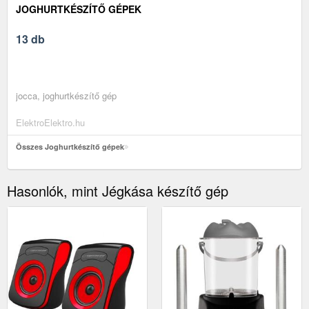
JOGHURTKÉSZÍTŐ GÉPEK
13 db
jocca, joghurtkészítő gép
ElektroElektro.hu
Összes Joghurtkészítő gépek
Hasonlók, mint Jégkása készítő gép