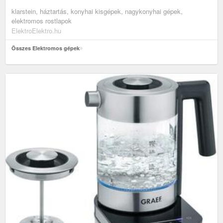
klarstein, háztartás, konyhai kisgépek, nagykonyhai gépek,
elektromos rostlapok
ElektroElektro.hu
Összes Elektromos gépek