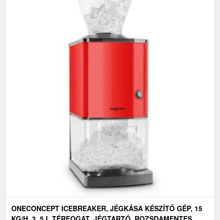
ONECONCEPT ICEBREAKER, JÉGKÁSA KÉSZÍTŐ GÉP, 15
KG/H, 3, 5 L TÉRFOGAT, JÉGTARTÓ, ROZSDAMENTES