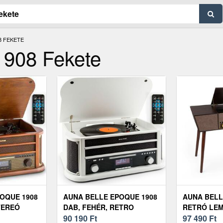
8 FEKETE
1908 Fekete
OQUE 1908
AUNA BELLE EPOQUE 1908
AUNA BELL
TEREÓ
DAB, FEHÉR, RETRO
RETRÓ LEM
SZTEREÓ RENDSZER,
90 190
Ft
BT, USB, D
97 490
Ft