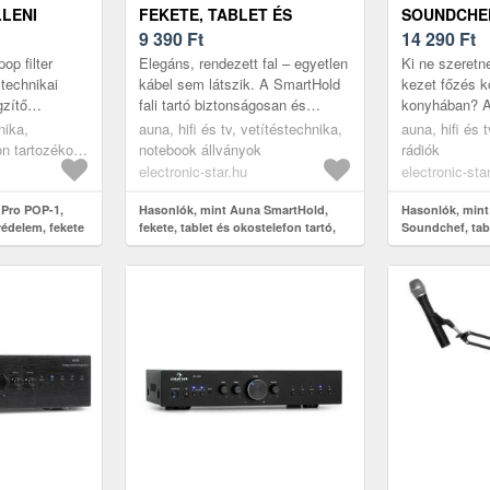
LLENI
FEKETE, TABLET ÉS
SOUNDCHE
TE
OKOSTELEFON TARTÓ,
9 390
Ft
TABLETTART
14 290
Ft
FÉM, GUMI, RUGALMAS,
ALUMÍNIUM
op filter
Elegáns, rendezett fal – egyetlen
Ki ne szeretn
HORDOZHATÓ
FEKETE
technikai
kábel sem látszik. A SmartHold
kezet főzés 
gzítő
fali tartó biztonságosan és
konyhában? A
llemetlen
rugalmasan rögzíti a televíziót a
Soundchef karo
nika,
auna, hifi és tv, vetítéstechnika,
auna, hifi és 
vel szemben,
nappaliban, hálószob...
ezt a kívánság
on tartozékok,
notebook állványok
rádiók
optimális szö.
electronic-star.hu
electronic-sta
 Pro POP-1,
Hasonlók, mint Auna SmartHold,
Hasonlók, min
 védelem, fekete
fekete, tablet és okostelefon tartó,
Soundchef, tabl
fém, gumi, rugalmas, hordozható
alumínium, 5 cs