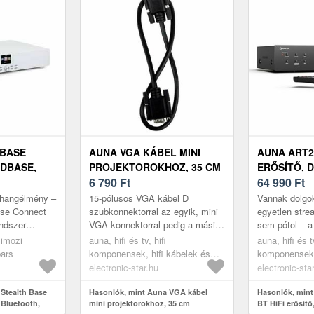
 BASE
AUNA VGA KÁBEL MINI
AUNA ART22
DBASE,
PROJEKTOROKHOZ, 35 CM
ERŐSÍTŐ, 
6 790
Ft
ERŐSÍTŐ
64 990
Ft
FM, USB,
 hangélmény –
15-pólusos VGA kábel D
Vannak dolgo
ase Connect
szubkonnektorral az egyik, mini
egyetlen stre
ndszer
VGA konnektorral pedig a másik
sem pótol – a 
t a nappali
végén.Hossza 35 cm.
gyűjtemény h
zimozi
auna, hifi és tv, hifi
auna, hifi és tv
egkíván. Több
közé tartozik
bars
komponensek, hifi kábelek és
komponensek, 
Amplifie...
audio tartozékok
electronic-star.hu
electronic-sta
Stealth Base
Hasonlók, mint Auna VGA kábel
Hasonlók, mint
Bluetooth,
mini projektorokhoz, 35 cm
BT HiFi erősít