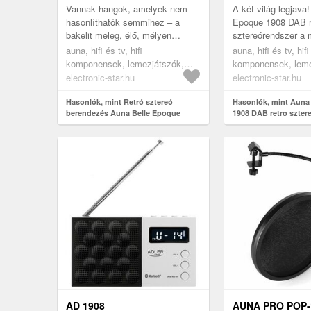
MP3
LEMEZJÁTSZÓV
Vannak hangok, amelyek nem
A két világ legjava
hasonlíthatók semmihez – a
Epoque 1908 DAB r
bakelit meleg, élő, mélyen
sztereórendszer a m
emberi hangzása ilyen. Az Auna
zenei találkozási
auna, hifi és tv, hifi
auna, hifi és tv, hifi
Belle Epoque 1908 ezt az
pontja.Klasszikus l
komponensek, lemezjátszók,
komponensek, leme
élményt ho...
lehetőségei...
retro lemezjátszók
retro lemezjátszók
electronic-star.hu
electronic-star.hu
Hasonlók, mint Retró sztereó
Hasonlók, mint Auna
berendezés Auna Belle Epoque
1908 DAB retro szter
1908, USB, CD, MP3
lemezjátszóval DAB+
AD 1908
AUNA PRO POP-