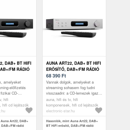
, DAB+ BT HIFI
AUNA ART22, DAB+ BT HIFI
DAB+/FM RÁDIÓ
ERŐSÍTŐ, DAB+/FM RÁDIÓ
ERŐSÍTŐ
68 390
Ft
k, amelyeket
Vannak dolgok, amelyeket a
aming-előfizetés
streaming sohasem fog tudni
fizikai CD-
visszaadni: a CD-lemezek igazi,
angzásvilága ezek
telt hangzása. Az auna Art22
, hifi
auna, hifi és tv, hifi
. Az auna Art22
Amplifier DAB+ 2x100W BT
hifi cd lejátszók
komponensek, hifi cd lejátszók
fehér/...
r.hu
electronic-star.hu
 Auna Art22, DAB+
Hasonlók, mint Auna Art22, DAB+
ő, DAB+/FM rádió
BT HiFi erősítő, DAB+/FM rádió