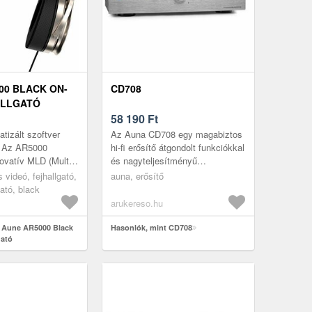
00 BLACK ON-
CD708
ALLGATÓ
58 190
Ft
tizált szoftver
Az Auna CD708 egy magabiztos
s: Az AR5000
hi-fi erősítő átgondolt funkciókkal
novatív MLD (Multi-
és nagyteljesítményű
uted) meghajtóval,
komponensekkel. A berendezés
 videó, fejhallgató,
auna, erősítő
tervezett, mag...
portjait sztenderd házi hi-fi te...
gató, black
arukereso.hu
t Aune AR5000 Black
Hasonlók, mint CD708
gató