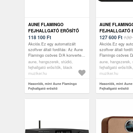
AUNE FLAMINGO
AUNE FLAMING
FEJHALLGATÓ ERŐSÍTŐ
FEJHALLGATÓ 
118 100
Ft
127 600
Ft
130 
Akciós.Ez egy automatizált
Akciós.Ez egy auto
szoftver általi fordítás: Az Aune
szoftver általi ford
Flamingo csöves D/A konverter
Flamingo csöves 
fejhallgató-erősítővel nem csak
fejhallgató-erősítő
aune, hangszerek, stúdió,
aune, hangszerek, 
egy csövet tartalmaz a kompakt
egy csövet tartalm
fejhallgató erősítők, black
fejhallgató erősítők
...
testben, a...
muziker.hu
muziker.hu
Hasonlók, mint Aune Flamingo
Hasonlók, mint Aune
Fejhallgató erősítő
Fejhallgató erősítő