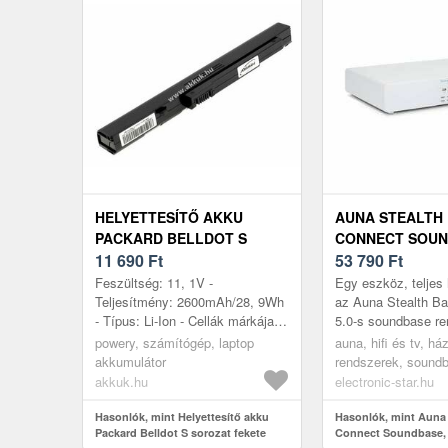
HELYETTESÍTŐ AKKU
AUNA STEALTH
PACKARD BELLDOT S
CONNECT SOUN
SOROZAT FEKETE
11 690
Ft
BLUETOOTH,
53 790
Ft
INTERNET/DAB+
Feszültség: 11, 1V -
Egy eszköz, teljes
AUX
Teljesítmény: 2600mAh/28, 9Wh
az Auna Stealth B
- Típus: Li-Ion - Cellák márkája:
5.0-s soundbase re
LG/SAMSUNG - Cellák száma: 3
mindent megad, ami
powery, számítógép, laptop
auna, hifi és tv, há
- Méret: 202mm x 29mm x 22mm
vagy a házimozi m
akkumulátor
rendszerek, sound
...
akkuk.hu
electronic-star.hu
Hasonlók, mint Helyettesítő akku
Hasonlók, mint Auna 
Packard Belldot S sorozat fekete
Connect Soundbase, 