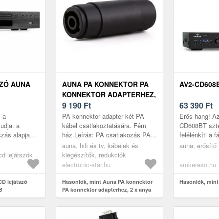
SZÓ AUNA
AUNA PA KONNEKTOR PA
AV2-CD608
KONNEKTOR ADAPTERHEZ,
2 X ANYA
9 190
Ft
63 390
Ft
 a
PA konnektor adapter két PA
Erős hang! A
tudja: a
kábel csatlakoztatására. Fém
CD608BT szter
szás alapja
ház.Leírás: PA csatlakozás PA
felélénkíti a 
zta jelű
csatlakozáshozMűszaki
100 W kimen
auna, hifi és tv, kábelek és
auna, erősítő
una AV2-
paraméterek: Fém házKét PA
teljesítménny
cd lejátszók
kiegészítők, redukciók
kábel csatl...
megkülönbözt
electronic-star.hu
arukereso.hu
D lejátszó
Hasonlók, mint Auna PA konnektor
Hasonlók, min
B
PA konnektor adapterhez, 2 x anya