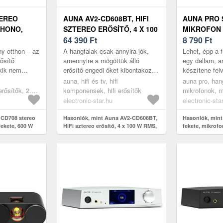
TEREO
AUNA AV2-CD608BT, HIFI
AUNA PRO S
PHONO,
SZTEREO ERŐSÍTŐ, 4 X 100
MIKROFON 
W RMS, BT, DIGITÁLIS
64 390
Ft
MECHANIK
8 790
Ft
OPTIKAI BEMENET, FEKETE
RÖGZÍTÉSSE
y otthon – az
A hangfalak csak annyira jók,
Lehet, épp a 
35 CM
ősítő
amennyire a mögöttük álló
egy dallam, a
kik nem
erősítő engedi őket kibontakozni.
készítene felv
középszerű
Az Auna AV2-CD608BT
összecsukhat
auna, hifi és tv, hifi
auna pro, han
dizájn,
pontosan arra való, hogy a
kezelhető aun
rősítők, 2.0
komponensek, hifi erősítők
mikrofonok, m
hangrendsz...
mikrofonállv...
k
mikrofon tart
electronic-star.hu
electronic-sta
 CD708 stereo
Hasonlók, mint Auna AV2-CD608BT,
Hasonlók, mint
fekete, 600 W
HiFi sztereo erősítő, 4 x 100 W RMS,
fekete, mikrofon
BT, digitális optikai bemenet, fekete
mechanikus rögz
35 cm