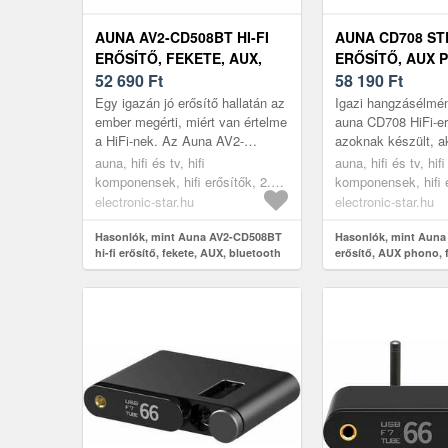
AUNA AV2-CD508BT HI-FI
AUNA CD708 S
ERŐSÍTŐ, FEKETE, AUX,
ERŐSÍTŐ, AUX 
BLUETOOTH
52 690
Ft
FEKETE, 600 W
58 190
Ft
Egy igazán jó erősítő hallatán az
Igazi hangzásélmén
ember megérti, miért van értelme
auna CD708 HiFi-er
a HiFi-nek. Az Auna AV2-
azoknak készült, a
CD508BT pontosan ezt nyújtja:
elégszenek meg a 
auna, hifi és tv, hifi
auna, hifi és tv, hifi
tiszta, dinamikus sztereóh...
hanggal. Letisztult 
komponensek, hifi erősítők, 2.0
komponensek, hifi e
megbízhat...
sztereó hifi erősítők
sztereó hifi erősítő
electronic-star.hu
electronic-star.hu
Hasonlók, mint Auna AV2-CD508BT
Hasonlók, mint Auna
hi-fi erősítő, fekete, AUX, bluetooth
erősítő, AUX phono, 