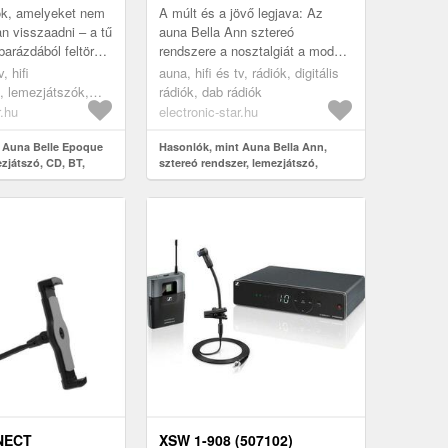
RÁDIÓ, USB, BLUETOOTH
k, amelyeket nem
A múlt és a jövő legjava: Az
san visszaadni – a tű
auna Bella Ann sztereó
barázdából feltörő
rendszere a nosztalgiát a modern
ne. Az Auna Belle
technológiával ötvözi. Számos
, hifi
auna, hifi és tv, rádiók, digitális
emezjá...
lejátszási lehetőséget kínál, és...
 lemezjátszók,
rádiók, dab rádiók
tszók
r.hu
electronic-star.hu
 Auna Belle Epoque
Hasonlók, mint Auna Bella Ann,
ezjátszó, CD, BT,
sztereó rendszer, lemezjátszó,
 barna
DAB+/UKW rádió, USB, bluetooth
NECT
XSW 1-908 (507102)