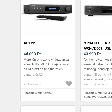
ART22
MP3-CD LEJÁT
AV2-CD509, USB
44 090
Ft
43 990
Ft
Merüljön el a zene világában az
Aki komolyan veszi
auna Art22 MP3 CD lejátszóval
zenehallgatást, az 
és szerezzen felejthetetlen
minőségi hangleját
élményt! Ez a hordozható
egy megbízható, tis
auna, erősítő
auna, hifi és tv, hifi
intelligens rádió ötvözi a stílu...
forráseszköz. Az a
komponensek, hifi 
CD509 HiFi CD-...
arukereso.hu
electronic-star.hu
Hasonlók, mint Art22
Hasonlók, mint MP3-C
Auna AV2-CD509, US