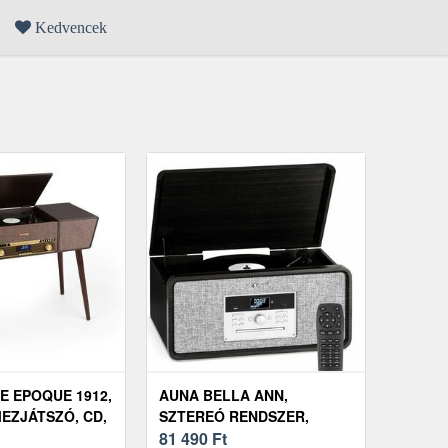
Kedvencek
E EPOQUE 1912,
AUNA BELLA ANN,
EZJÁTSZÓ, CD,
SZTEREÓ RENDSZER,
AB+/FM, BARNA
LEMEZJÁTSZÓ, DAB+/UKW
81 490
Ft