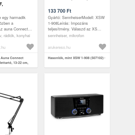
F,
Ó, 13-22 CM,
133 700
Ft
, 5 CSUKLÓ,
e egy harmadik
Gyártó: SennheiserModell: XSW
közben a
1-908Leírás: Impozáns
z auna Connect
teljesítmény. Válaszd az XS
s tartó teljesíti
WIRLESS 1 modellt és
tv, rádiók, konyhai
sennheiser, mikrofon
át. A tartó
támaszkodj a megbízható
..
vezeték nélküli átvite...
r.hu
arukereso.hu
t Auna Connect
Hasonlók, mint XSW 1-908 (507102)
ettartó, 13-22 cm,
ukló, fekete