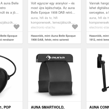
AL DAB+
GRAMOFON, DAB+
! A auna Belle
Volt egyszer egy aranykor – és
Vannak hango
etro
most újra lejátszhatja. Az auna
lehet digitáli
últ és a jövő
Belle Epoque 1908 DAB retró
sercegése, a 
sztereórendszer egyetlen
meleg, élő ze
auna, hifi és tv, hifi
auna, hifi és tv
ejátszási
elegáns szekrénybe sűríti a
Epoque 1912 l
zjátszók,
komponensek, lemezjátszók,
komponensek,
bak...
retro lemezjátszók
retro lemezjá
electronic-star.hu
electronic-sta
 Belle Epoque
Hasonlók, mint Auna Belle Epoque
Hasonlók, mint
eó rendszer
1908 DAB, fehér, retro sztereó
1912, retró lem
rendszer, gramofon, DAB+
USB, DAB+/FM,
1, POP
AUNA SMARTHOLD,
AUNA CON