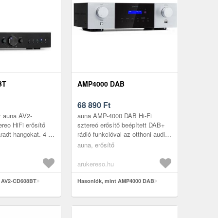
BT
AMP4000 DAB
68 890
Ft
z auna AV2-
auna AMP-4000 DAB Hi-Fi
eo HiFi erősítő
sztereó erősítő beépített DAB+
fáradt hangokat. 4 x
rádió funkcióval az otthoni audio
eti RMS
rendszerhez. 4 hangszóró zóna a
auna, erősítő
el dinamikusan
hátoldalon, egyenként 100 ...
e...
arukereso.hu
t AV2-CD608BT
Hasonlók, mint AMP4000 DAB