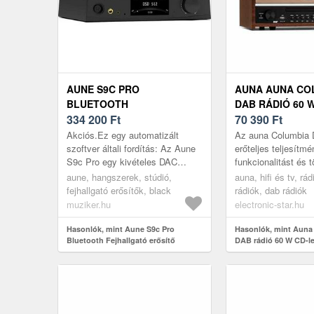
AUNE S9C PRO
AUNA AUNA CO
BLUETOOTH
DAB RÁDIÓ 60 W
FEJHALLGATÓ ERŐSÍTŐ
334 200
Ft
LEJÁTSZÓ DAB
70 390
Ft
USB FELVÉTEL
Akciós.Ez egy automatizált
Az auna Columbia 
BLUETOOTH
szoftver általi fordítás: Az Aune
erőteljes teljesítmé
S9c Pro egy kivételes DAC
funkcionalitást és 
fejhallgató-erősítővel, amely
megformált nosztal
aune, hangszerek, stúdió,
auna, hifi és tv, rád
lenyűgöz innovatív funkcióival és
otthonodba.Az auna
fejhallgató erősítők, black
rádiók, dab rádiók
els...
muziker.hu
electronic-star.hu
Hasonlók, mint Aune S9c Pro
Hasonlók, mint Auna
Bluetooth Fejhallgató erősítő
DAB rádió 60 W CD-le
DAB+/FM tuner USB f
Bluetooth