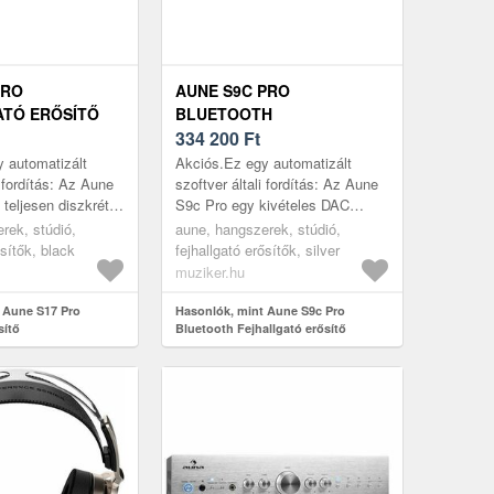
PRO
AUNE S9C PRO
TÓ ERŐSÍTŐ
BLUETOOTH
FEJHALLGATÓ ERŐSÍTŐ
334 200
Ft
 automatizált
Akciós.Ez egy automatizált
i fordítás: Az Aune
szoftver általi fordítás: Az Aune
 teljesen diszkrét
S9c Pro egy kivételes DAC
hallgató-
fejhallgató-erősítővel, amely
rek, stúdió,
aune, hangszerek, stúdió,
 az S17 Pro kettős
lenyűgöz innovatív funkcióival és
ősítők, black
fejhallgató erősítők, silver
els...
muziker.hu
 Aune S17 Pro
Hasonlók, mint Aune S9c Pro
sítő
Bluetooth Fejhallgató erősítő