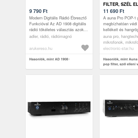
FILTER, SZÉL E
9 790
Ft
VÉDELEM, FEKE
11 690
Ft
Modern Digitális Rádió Ébresztő
A auna Pro POP-1 p
Funkcióval Az AD 1908 digitális
megbízhatóan védi 
rádió tökéletes választás azok
kellékeit és hangrö
számára, akik stílusos és
berendezéseit a ke
adler, rádió, rádiómagnó
auna pro, hangtech
praktikus eszközt keresnek...
zajok keletkezésé
mikrofonok, mikrof
melyek a...
mikrofon szűrők
arukereso.hu
electronic-star.hu
Hasonlók, mint AD 1908
Hasonlók, mint Auna
pop filter, szél elleni