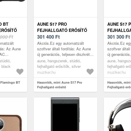
O BT
AUNE S17 PRO
AUNE S17 
ERŐSÍTŐ
FEJHALLGATÓ ERŐSÍTŐ
FEJHALLGA
000 Ft
301 400
Ft
301 300
Ft
matizált
Akciós.Ez egy automatizált
Akciós.Ez egy
ítás: Az Aune
szoftver általi fordítás: Az Aune
szoftver által
DAC
új generációs, teljesen diszkrét
új generációs,
vel nem csak
A-osztályú fejhallgató-
A-osztályú fej
stúdió,
aune, hangszerek, stúdió,
aune, hangsze
az a kompakt
erősítőjeként az S17 Pro kettős
erősítőjeként
, black
fejhallgató erősítők, silver
fejhallgató er
JFET-...
JFET-...
muziker.hu
muziker.hu
 Flamingo BT
Hasonlók, mint Aune S17 Pro
Hasonlók, mint
Fejhallgató erősítő
Fejhallgató erő