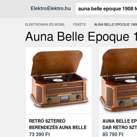
ElektroElektro.hu
ELEKTRONIKA ÉS MOBIL
FEKETE
JELENLEGI:
AUNA BELLE EPOQUE 190
Auna Belle Epoque 
RETRÓ SZTEREÓ
AUNA BELLE EP
BERENDEZÉS AUNA BELLE
DAB RETRO SZ
EPOQUE 1908, USB, CD,
73 390
Ft
RENDSZER
85 790
Ft