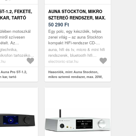
T-1.2, FEKETE,
AUNA STOCKTON, MIKRO
KAR, TARTÓ
SZTEREÓ RENDSZER, MAX.
US
20W, DAB +, UKW, CD-
50 290
Ft
L, 1, 5 KG, 35 X
LEJÁTSZÓ, BT, OLED,
fülében motoszkál
Egy polc, egy készülék, teljes
FEKETE
miről szívesen
zenei világ – az auna Stockton
ételt. Az
kompakt HiFi-rendszer CD-
ó, egyszerűen
lejátszót, Bluetooth-kapcsolatot,
gtechnika,
auna, hifi és tv, micro & mini hifi
a Pro ST-1.2
FM/DAB+-rádiót és USB-lejá...
ikrofon tartozékok,
rendszerek, bluetooth hifi
ók
rendszerek
r.hu
electronic-star.hu
 Auna Pro ST-1.2,
Hasonlók, mint Auna Stockton,
 kar, tartó
mikro sztereó rendszer, max. 20W,
ítéssel, 1, 5 kg, 35 x
DAB +, UKW, CD-lejátszó, BT, OLED,
fekete