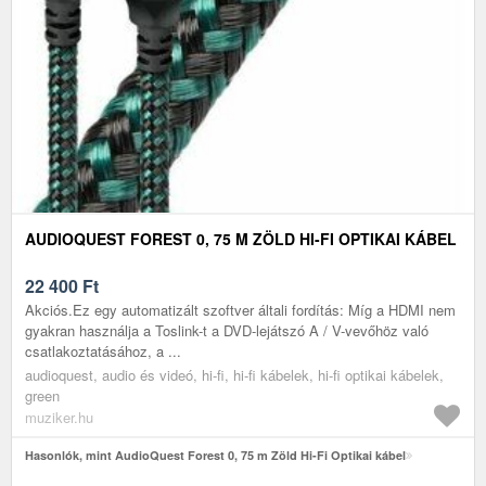
AUDIOQUEST FOREST 0, 75 M ZÖLD HI-FI OPTIKAI KÁBEL
22 400
Ft
Akciós.Ez egy automatizált szoftver általi fordítás: Míg a HDMI nem
gyakran használja a Toslink-t a DVD-lejátszó A / V-vevőhöz való
csatlakoztatásához, a ...
audioquest, audio és videó, hi-fi, hi-fi kábelek, hi-fi optikai kábelek,
green
muziker.hu
Hasonlók, mint AudioQuest Forest 0, 75 m Zöld Hi-Fi Optikai kábel