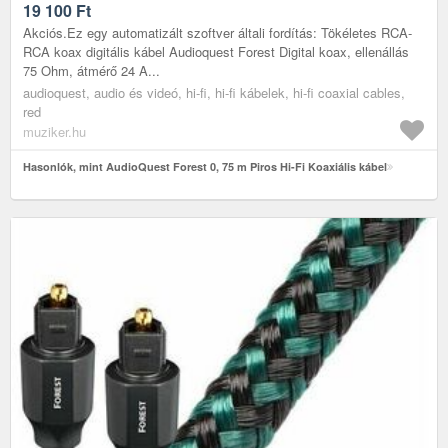
19 100
Ft
Akciós.Ez egy automatizált szoftver általi fordítás: Tökéletes RCA-
RCA koax digitális kábel Audioquest Forest Digital koax, ellenállás
75 Ohm, átmérő 24 A...
audioquest, audio és videó, hi-fi, hi-fi kábelek, hi-fi coaxial cables,
red
muziker.hu
Hasonlók, mint AudioQuest Forest 0, 75 m Piros Hi-Fi Koaxiális kábel