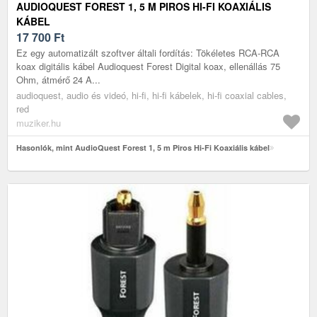
AUDIOQUEST FOREST 1, 5 M PIROS HI-FI KOAXIÁLIS
KÁBEL
17 700
Ft
Ez egy automatizált szoftver általi fordítás: Tökéletes RCA-RCA
koax digitális kábel Audioquest Forest Digital koax, ellenállás 75
Ohm, átmérő 24 A...
audioquest, audio és videó, hi-fi, hi-fi kábelek, hi-fi coaxial cables,
red
muziker.hu
Hasonlók, mint AudioQuest Forest 1, 5 m Piros Hi-Fi Koaxiális kábel