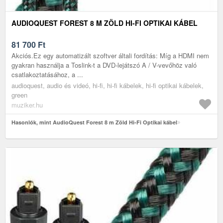
AUDIOQUEST FOREST 8 M ZÖLD HI-FI OPTIKAI KÁBEL
81 700
Ft
Akciós.Ez egy automatizált szoftver általi fordítás: Míg a HDMI nem
gyakran használja a Toslink-t a DVD-lejátszó A / V-vevőhöz való
csatlakoztatásához, a ...
audioquest, audio és videó, hi-fi, hi-fi kábelek, hi-fi optikai kábelek,
green
muziker.hu
Hasonlók, mint AudioQuest Forest 8 m Zöld Hi-Fi Optikai kábel