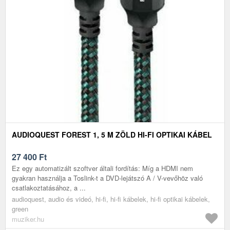
AUDIOQUEST FOREST 1, 5 M ZÖLD HI-FI OPTIKAI KÁBEL
27 400
Ft
Ez egy automatizált szoftver általi fordítás: Míg a HDMI nem
gyakran használja a Toslink-t a DVD-lejátszó A / V-vevőhöz való
csatlakoztatásához, a ...
audioquest, audio és videó, hi-fi, hi-fi kábelek, hi-fi optikai kábelek,
green
muziker.hu