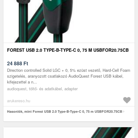
FOREST USB 2.0 TYPE-B-TYPE-C 0, 75 M USBFOR20.75CB
24 888
Ft
Direction controlled Solid LGC + 0, 5% ezüst vezető, Hard-Cell Foam
szigetelés, aranyozott csatlakozó AudioQuest Forest USB kábel,
kifejezettel a n...
audioquest, töltő- és adatkábel, adapter
arukereso.hu
Hasonlók, mint Forest USB 2.0 Type-B-Type-C 0, 75 m USBFOR20.75CB