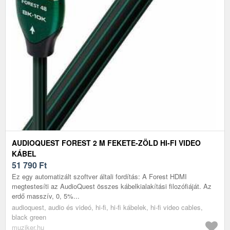
AUDIOQUEST FOREST 2 M FEKETE-ZÖLD HI-FI VIDEO
KÁBEL
51 790
Ft
Ez egy automatizált szoftver általi fordítás: A Forest HDMI
megtestesíti az AudioQuest összes kábelkialakítási filozófiáját. Az
erdő masszív, 0, 5%...
audioquest, audio és videó, hi-fi, hi-fi kábelek, hi-fi video cables,
black green
muziker.hu