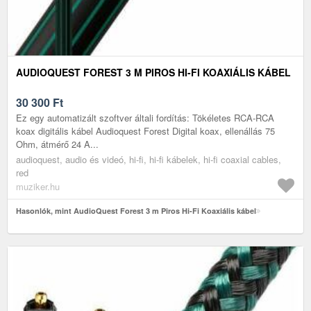
AUDIOQUEST FOREST 3 M PIROS HI-FI KOAXIÁLIS KÁBEL
30 300
Ft
Ez egy automatizált szoftver általi fordítás: Tökéletes RCA-RCA
koax digitális kábel Audioquest Forest Digital koax, ellenállás 75
Ohm, átmérő 24 A...
audioquest, audio és videó, hi-fi, hi-fi kábelek, hi-fi coaxial cables,
red
muziker.hu
Hasonlók, mint AudioQuest Forest 3 m Piros Hi-Fi Koaxiális kábel