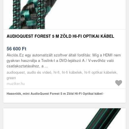
AUDIOQUEST FOREST 5 M ZÖLD HI-FI OPTIKAI KÁBEL
56 600
Ft
Akciós.Ez egy automatizált szoftver általi fordítás: Míg a HDMI nem
gyakran használja a Toslink-t a DVD-lejátszó A / V-vevőhöz való
csatlakoztatásához, a ...
audioquest, audio és videó, hi-fi, hi-fi kábelek, hi-fi optikai kábelek,
green
muziker.hu
Hasonlók, mint AudioQuest Forest 5 m Zöld Hi-Fi Optikai kábel