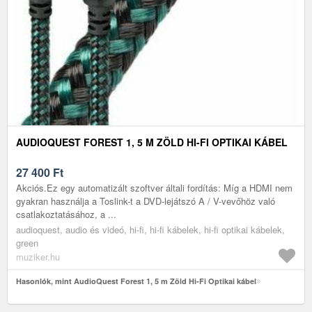
AUDIOQUEST FOREST 1, 5 M ZÖLD HI-FI OPTIKAI KÁBEL
27 400
Ft
Akciós.Ez egy automatizált szoftver általi fordítás: Míg a HDMI nem
gyakran használja a Toslink-t a DVD-lejátszó A / V-vevőhöz való
csatlakoztatásához, a ...
audioquest, audio és videó, hi-fi, hi-fi kábelek, hi-fi optikai kábelek,
green
muziker.hu
Hasonlók, mint AudioQuest Forest 1, 5 m Zöld Hi-Fi Optikai kábel