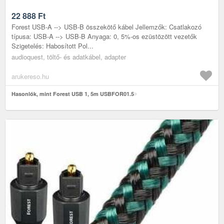
22 888
Ft
Forest USB-A --> USB-B összekötő kábel Jellemzők: Csatlakozó
típusa: USB-A --> USB-B Anyaga: 0, 5%-os ezüstözött vezetők
Szigetelés: Habosított Pol...
audioquest, töltő- és adatkábel, adapter
arukereso.hu
Hasonlók, mint Forest USB 1, 5m USBFOR01.5