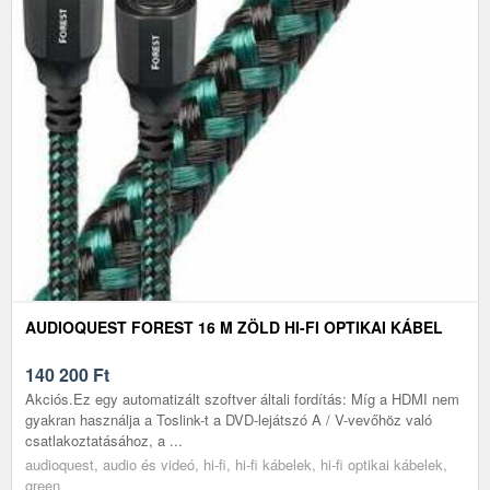
AUDIOQUEST FOREST 16 M ZÖLD HI-FI OPTIKAI KÁBEL
140 200
Ft
Akciós.Ez egy automatizált szoftver általi fordítás: Míg a HDMI nem
gyakran használja a Toslink-t a DVD-lejátszó A / V-vevőhöz való
csatlakoztatásához, a ...
audioquest, audio és videó, hi-fi, hi-fi kábelek, hi-fi optikai kábelek,
green