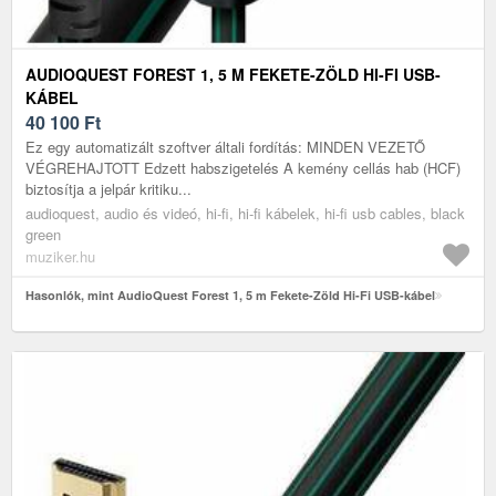
AUDIOQUEST FOREST 1, 5 M FEKETE-ZÖLD HI-FI USB-
KÁBEL
40 100
Ft
Ez egy automatizált szoftver általi fordítás: MINDEN VEZETŐ
VÉGREHAJTOTT Edzett habszigetelés A kemény cellás hab (HCF)
biztosítja a jelpár kritiku...
audioquest, audio és videó, hi-fi, hi-fi kábelek, hi-fi usb cables, black
green
muziker.hu
Hasonlók, mint AudioQuest Forest 1, 5 m Fekete-Zöld Hi-Fi USB-kábel