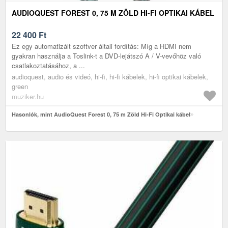
AUDIOQUEST FOREST 0, 75 M ZÖLD HI-FI OPTIKAI KÁBEL
22 400
Ft
Ez egy automatizált szoftver általi fordítás: Míg a HDMI nem
gyakran használja a Toslink-t a DVD-lejátszó A / V-vevőhöz való
csatlakoztatásához, a ...
audioquest, audio és videó, hi-fi, hi-fi kábelek, hi-fi optikai kábelek,
green
muziker.hu
Hasonlók, mint AudioQuest Forest 0, 75 m Zöld Hi-Fi Optikai kábel