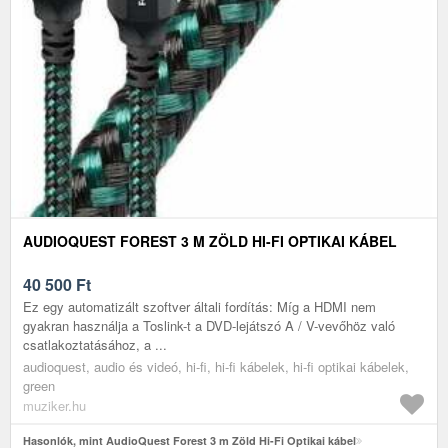
AUDIOQUEST FOREST 3 M ZÖLD HI-FI OPTIKAI KÁBEL
40 500
Ft
Ez egy automatizált szoftver általi fordítás: Míg a HDMI nem
gyakran használja a Toslink-t a DVD-lejátszó A / V-vevőhöz való
csatlakoztatásához, a ...
audioquest, audio és videó, hi-fi, hi-fi kábelek, hi-fi optikai kábelek,
green
muziker.hu
Hasonlók, mint AudioQuest Forest 3 m Zöld Hi-Fi Optikai kábel