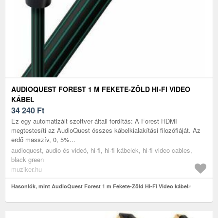
AUDIOQUEST FOREST 1 M FEKETE-ZÖLD HI-FI VIDEO
KÁBEL
34 240
Ft
Ez egy automatizált szoftver általi fordítás: A Forest HDMI
megtestesíti az AudioQuest összes kábelkialakítási filozófiáját. Az
erdő masszív, 0, 5%...
audioquest, audio és videó, hi-fi, hi-fi kábelek, hi-fi video cables,
black green
muziker.hu
Hasonlók, mint AudioQuest Forest 1 m Fekete-Zöld Hi-Fi Video kábel