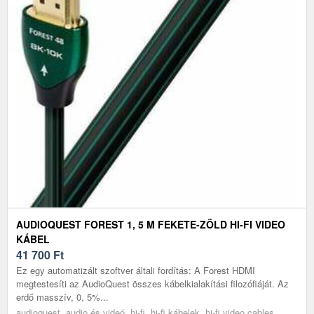
AUDIOQUEST FOREST 1, 5 M FEKETE-ZÖLD HI-FI VIDEO
KÁBEL
41 700
Ft
Ez egy automatizált szoftver általi fordítás: A Forest HDMI
megtestesíti az AudioQuest összes kábelkialakítási filozófiáját. Az
erdő masszív, 0, 5%...
audioquest, audio és videó, hi-fi, hi-fi kábelek, hi-fi video cables,