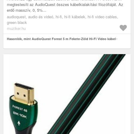
megtestesíti az AudioQuest összes kábelkialakítási filozófiáját. Az
erdő masszív, 0, 5%...
audioquest, audio és videó, hi-fi, hi-fi kábelek, hi-fi video cables,
green black
muziker.hu
Hasonlók, mint AudioQuest Forest 5 m Fekete-Zöld Hi-Fi Video kábel