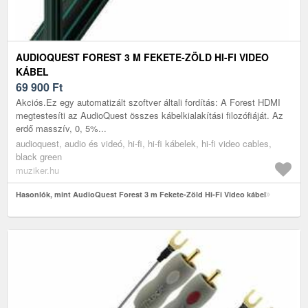
AUDIOQUEST FOREST 3 M FEKETE-ZÖLD HI-FI VIDEO
KÁBEL
69 900
Ft
Akciós.Ez egy automatizált szoftver általi fordítás: A Forest HDMI
megtestesíti az AudioQuest összes kábelkialakítási filozófiáját. Az
erdő masszív, 0, 5%...
audioquest, audio és videó, hi-fi, hi-fi kábelek, hi-fi video cables,
black green
muziker.hu
Hasonlók, mint AudioQuest Forest 3 m Fekete-Zöld Hi-Fi Video kábel