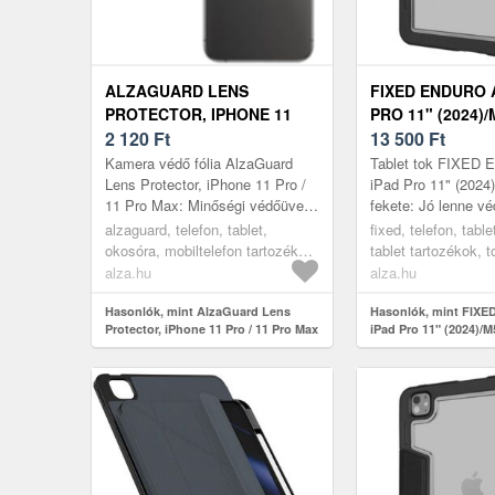
ALZAGUARD LENS
FIXED ENDURO 
PROTECTOR, IPHONE 11
PRO 11" (2024)/
PRO / 11 PRO MAX
2 120
Ft
FEKETE
13 500
Ft
Kamera védő fólia AlzaGuard
Tablet tok FIXED E
Lens Protector, iPhone 11 Pro /
iPad Pro 11" (2024
11 Pro Max: Minőségi védőüveg
fekete: Jó lenne vé
a teljes fényképezőmodul
a karcoktól és sérü
alzaguard, telefon, tablet,
fixed, telefon, tabl
számáraAz AlzaGuard
FIXED által gyártott
okosóra, mobiltelefon tartozékok,
tablet tartozékok, 
védőüveggel,...
üvegfóliák
alza.hu
alza.hu
Hasonlók, mint AlzaGuard Lens
Hasonlók, mint FIXE
Protector, iPhone 11 Pro / 11 Pro Max
iPad Pro 11" (2024)/M