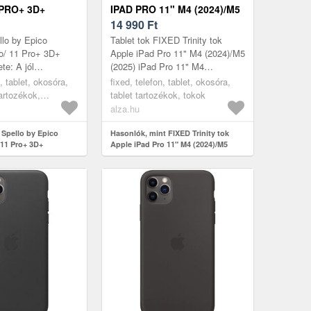
 PRO+ 3D+
IPAD PRO 11" M4 (2024)/M5
, FEKETE
(2025) IPAD PRO 11" M4
14 990
Ft
(2024)/M5 (2025)
llo by Epico
Tablet tok FIXED Trinity tok
ÁLLVÁNNYAL, FEKETE
o/ 11 Pro+ 3D+
Apple iPad Pro 11" M4 (2024)/M5
ete: A jól
(2025) iPad Pro 11" M4
ó SPELLO üvegfólia
(2024)/M5 (2025) állvánnyal,
n, tablet, okosóra,
fixed, telefon, tablet, okosóra,
lmet nyújt a
fekete: Jó lenne megkímélni
tartozékok,
tablet tartozékok, tokok
táblag...
alza.hu
 Spello by Epico
Hasonlók, mint FIXED Trinity tok
 11 Pro+ 3D+
Apple iPad Pro 11" M4 (2024)/M5
te
(2025) iPad Pro 11" M4 (2024)/M5
(2025) állvánnyal, fekete