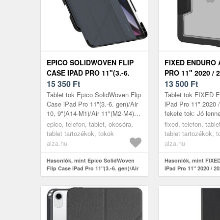
EPICO SOLIDWOVEN FLIP
FIXED ENDURO 
CASE IPAD PRO 11"(3.-6.
PRO 11" 2020 / 2
GEN)/AIR 10, 9"(A14-
15 350
Ft
FEKETE TOK
13 500
Ft
M1)/AIR 11"(M2-M4) -
Tablet tok Epico SolidWoven Flip
Tablet tok FIXED E
FEKETE
Case iPad Pro 11"(3.-6. gen)/Air
iPad Pro 11" 2020 
10, 9"(A14-M1)/Air 11"(M2-M4) -
fekete tok: Jó lenn
fekete: Jó lenne óvni táblagéped
a karcoktól és ütőd
epico, telefon, tablet, okosóra,
fixed, telefon, tabl
a karcoktól? A(z...
FIXED által terve...
tablet tartozékok, tokok
tablet tartozékok, 
alza.hu
alza.hu
Hasonlók, mint Epico SolidWoven
Hasonlók, mint FIXE
Flip Case iPad Pro 11"(3.-6. gen)/Air
iPad Pro 11" 2020 / 20
10, 9"(A14-M1)/Air 11"(M2-M4) -
tok
fekete