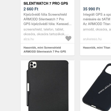
SILENTWATCH 7 PRO GPS
KIJELZŐVÉDŐ FÓLIA
2 660
Ft
35 990
Ft
Kijelzővédő fólia Screenshield
Integrált GPS a spo
ARMODD Silentwatch 7 Pro
mérésére és 5ATM 
GPS kijelzővédő fólia: Keresed a
Az ARMODD Titan
módját, hogy új mobiltelefonod
az always-on funkc
screenshield, telefon, tablet,
armodd, okosóra, a
minél hosszabb ideig tökéle...
rendelkező nagy, 1,
okosóra, okosóra tartozékok,
AMOLED...
fólia
alza.hu
arukereso.hu
Hasonlók, mint Screenshield
Hasonlók, mint Tita
ARMODD Silentwatch 7 Pro GPS
kijelzővédő fólia