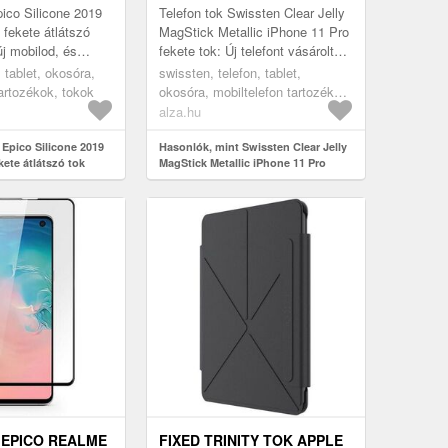
TOK
pico Silicone 2019
Telefon tok Swissten Clear Jelly
fekete átlátszó
MagStick Metallic iPhone 11 Pro
új mobilod, és
fekete tok: Új telefont vásároltál,
y esetleg
és félsz, hogy megsérül? Ez a
, tablet, okosóra,
swissten, telefon, tablet,
e praktikus Apple
praktikus Apple ...
tartozékok, tokok
okosóra, mobiltelefon tartozékok,
tokok
alza.hu
 Epico Silicone 2019
Hasonlók, mint Swissten Clear Jelly
ete átlátszó tok
MagStick Metallic iPhone 11 Pro
fekete tok
 EPICO REALME
FIXED TRINITY TOK APPLE