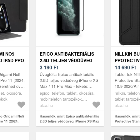
MI NO5
EPICO ANTIBAKTERIÁLIS
NILLKIN B
O IPAD PRO
2.5D TELJES VÉDŐÜVEG
PROTECTIV
 FEKETE
IPHONE XS MAX / 11 PRO
3 190
Ft
IPAD 10.9 2
14 690
Ft
MAX - FEKETE
5/PRO 11 2
Origami No5
Üvegfólia Epico antibakteriális
Tablet tok Ni
FEKETE
 Pro 11 (2024,
2.5D teljes védőüveg iPhone XS
Protective St
zeretnéd óvni
Max / 11 Pro Max - fekete:
10.9 2020/Air 
l és
Eszközöd kijelzője még
2020/2021/20
blet, okosóra,
epico, telefon, tablet, okosóra,
nillkin, telefo
 PIPETT...
rendkívüli figyelem és
Szeretnéd kím
tokok
mobiltelefon tartozékok,
tablet tartozé
elővigyázat...
karco...
üvegfóliák
alza.hu
alza.hu
to Origami No5
Hasonlók, mint Epico antibakteriális
Hasonlók, mint
ro 11 (2024,
2.5D teljes védőüveg iPhone XS Max
Protective Stan
/ 11 Pro Max - fekete
2020/Air 4/Air 5
2020/2021/2022