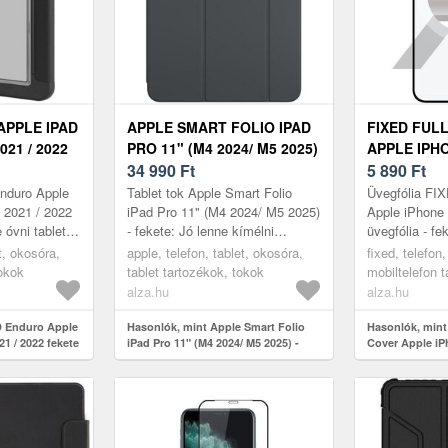
APPLE IPAD
APPLE SMART FOLIO IPAD
FIXED FUL
021 / 2022
PRO 11" (M4 2024/ M5 2025)
APPLE IPHO
- FEKETE
34 990
Ft
PRO ÜVEGF
5 890
Ft
nduro Apple
Tablet tok Apple Smart Folio
Üvegfólia FI
/ 2021 / 2022
iPad Pro 11" (M4 2024/ M5 2025)
Apple iPhone 
e óvni tableted
- fekete: Jó lenne kímélni
üvegfólia - fe
ésektől? A(z)
táblagéped az ütődésektől és
üvegfólia megv
et, okosóra,
apple, telefon, tablet, okosóra,
fixed, telefon
karcoktól? A(z) Apple által gy...
karcoktól, és 
tokok
tablet tartozékok, tokok
mobiltelefon 
üvegfóliák
alza.hu
alza.hu
D Enduro Apple
Hasonlók, mint Apple Smart Folio
Hasonlók, mint
21 / 2022 fekete
iPad Pro 11" (M4 2024/ M5 2025) -
Cover Apple iP
fekete
üvegfólia - feke