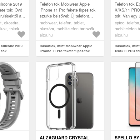
ilicone 2019
Telefon tok Mobiwear Apple
Telefon tok E
ete tok: Óvd
iPhone 11 Pro fekete flipes tok
X/XS/11 PRO 
rülésektől az
szürke belsővel: Új telefont
tok: Van egy 
cone 2019
vásároltál, és félsz az esetleges
aggódsz, hog
et, okosóra,
mobiwear, telefon, tablet,
epico, telefon
te tok ...
sérülésektől? Ezen prakti...
megsérül? Em
ékok, tokok
okosóra, mobiltelefon tartozékok,
mobiltelefon 
iPhone ...
tokok
alza.hu
alza.hu
 Silicone 2019
Hasonlók, mint Mobiwear Apple
Hasonlók, mint
 tok
iPhone 11 Pro fekete flipes tok
X/XS/11 PRO fek
szürke belsővel
ALZAGUARD CRYSTAL
SPELLO BY