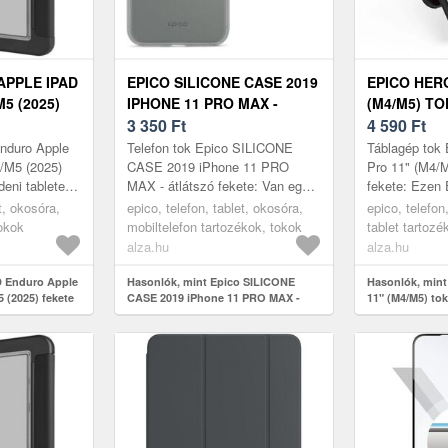
APPLE IPAD
EPICO SILICONE CASE 2019
EPICO HERO
M5 (2025)
IPHONE 11 PRO MAX -
(M4/M5) TO
ÁTLÁTSZÓ FEKETE
3 350
Ft
FEKETE
4 590
Ft
nduro Apple
Telefon tok Epico SILICONE
Táblagép tok 
)/M5 (2025)
CASE 2019 iPhone 11 PRO
Pro 11" (M4/M5
deni tableted
MAX - átlátszó fekete: Van egy
fekete: Ezen 
lésektől? A(z)
új mobilod, és aggódsz, hogy
Apple iPad Pr
et, okosóra,
epico, telefon, tablet, okosóra,
epico, telefon
...
esetleg megsérül? Eme Apple
iPad Pro M4 1
tokok
mobiltelefon tartozékok, tokok
tablet tartozé
iPhone 1...
alza.hu
alza.hu
D Enduro Apple
Hasonlók, mint Epico SILICONE
Hasonlók, mint
5 (2025) fekete
CASE 2019 iPhone 11 PRO MAX -
11" (M4/M5) tok 
átlátszó fekete