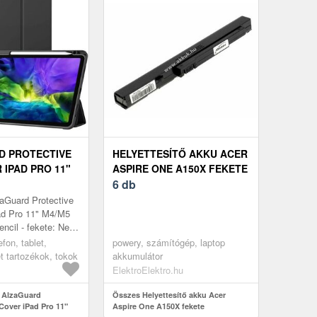
D PROTECTIVE
HELYETTESÍTŐ AKKU ACER
 IPAD PRO 11"
ASPIRE ONE A150X FEKETE
 + APPLE
6 db
EKETE
zaGuard Protective
ad Pro 11" M4/M5
ncil - fekete: Není
ativní text k
efon, tablet,
powery, számítógép, laptop
AlzaGuard...
et tartozékok, tokok
akkumulátor
ElektroElektro.hu
t AlzaGuard
Összes Helyettesítő akku Acer
 Cover iPad Pro 11"
Aspire One A150X fekete