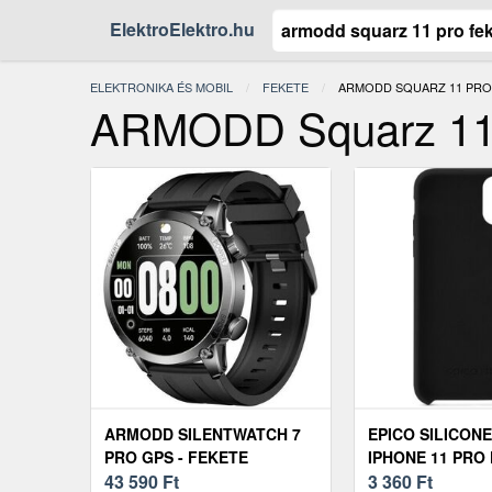
ElektroElektro.hu
ELEKTRONIKA ÉS MOBIL
FEKETE
JELENLEGI:
ARMODD SQUARZ 11 PRO
ARMODD Squarz 11 
ARMODD SILENTWATCH 7
EPICO SILICONE
PRO GPS - FEKETE
IPHONE 11 PRO
43 590
Ft
TOK
3 360
Ft