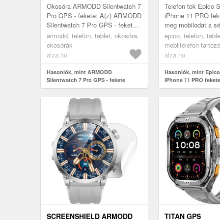
Okosóra ARMODD Silentwatch 7
Telefon tok Epico S
Pro GPS - fekete: A(z) ARMODD
iPhone 11 PRO fek
Silentwatch 7 Pro GPS - fekete
meg mobilodat a sé
smart karóra azoknak készült,
igényes Epico Sili
armodd, telefon, tablet, okosóra,
epico, telefon, tabl
akik kedvelik a modern okos...
iPhone 11 PRO feke
okosórák
mobiltelefon tartoz
alza.hu
alza.hu
Hasonlók, mint ARMODD
Hasonlók, mint Epico
Silentwatch 7 Pro GPS - fekete
iPhone 11 PRO fekete
SCREENSHIELD ARMODD
TITAN GPS