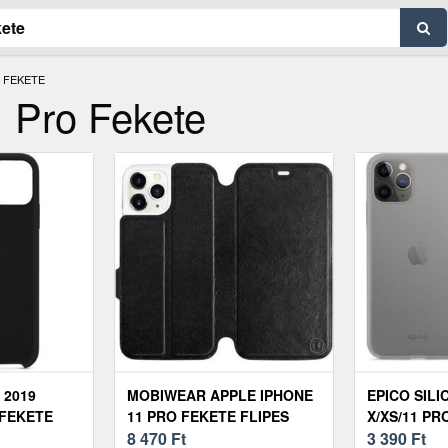
 FEKETE
Pro Fekete
 2019
MOBIWEAR APPLE IPHONE
EPICO SILI
 FEKETE
11 PRO FEKETE FLIPES
X/XS/11 PR
TOK SZÜRKE BELSŐVEL
8 470
Ft
ÁTLÁTSZÓ 
3 390
Ft