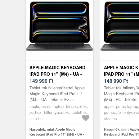
APPLE MAGIC KEYBOARD
APPLE MAGIC 
IPAD PRO 11" (M4) - UA -
IPAD PRO 11" (M4
FEKETE
149 990
Ft
FEKETE
148 990
Ft
Tablet tok billentyűzettel Apple
Tablet tok billentyű
Magic Keyboard iPad Pro 11"
Magic Keyboard iP
(M4) - UA - fekete: Ez a
(M4) - HU - fekete:
praktikus és elegáns Apple tablet
11" (M4) készülékh
apple, pc és laptop, kiegészítők,
apple, pc és laptop
tok billentyűzettel lehetőv...
Apple Magic Keyboa
pc-hez, billentyűzetek, tablethez
pc-hez, billentyűze
és telefonhoz
és telefonhoz
alza.hu
alza.hu
Hasonlók, mint Apple Magic
Hasonlók, mint Appl
Keyboard iPad Pro 11" (M4) - UA -
Keyboard iPad Pro 11"