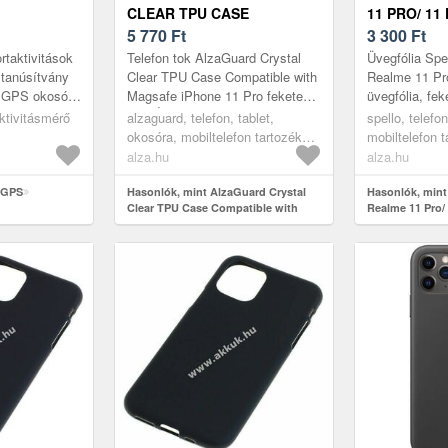
CLEAR TPU CASE
11 PRO/ 11
COMPATIBLE WITH
5 770
Ft
ÜVEGFÓLIA
3 300
Ft
MAGSAFE IPHONE 11 PRO
rtaktivitások
Telefon tok AlzaGuard Crystal
Üvegfólia Spe
FEKETE TOK
tanúsítvány
Clear TPU Case Compatible with
Realme 11 Pr
 GPS okosóra
Magsafe iPhone 11 Pro fekete
üvegfólia, fek
ióval
tok: Átlátszó MagSafe
kihasználhat
ktivitásmérő
alzaguard, telefon, tablet,
spello, telefo
 96″-os
telefontokAz AlzaGuard vékony,
egyrészt véde
okosóra, mobiltelefon tartozékok,
mobiltelefon 
ruga...
kijelzőnek a...
tokok
üvegfóliák
alza.hu
alza.hu
n GPS
Hasonlók, mint AlzaGuard Crystal
Hasonlók, mint
Clear TPU Case Compatible with
Realme 11 Pro/
Magsafe iPhone 11 Pro fekete tok
üvegfólia, feke