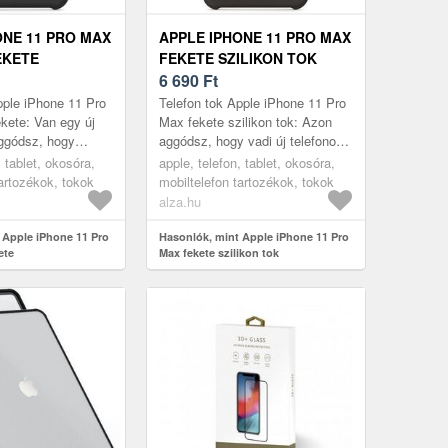
ONE 11 PRO MAX
APPLE IPHONE 11 PRO MAX
EKETE
FEKETE SZILIKON TOK
6 690
Ft
pple iPhone 11 Pro
Telefon tok Apple iPhone 11 Pro
kete: Van egy új
Max fekete szilikon tok: Azon
aggódsz, hogy
aggódsz, hogy vadi új telefonod
érül? Ezen
megsérülhet? Ezen Apple iPhone
, tablet, okosóra,
apple, telefon, tablet, okosóra,
le iPhone 11 Pro
11 Pro Max telefontok ...
tartozékok, tokok
mobiltelefon tartozékok, tokok
alza.hu
 Apple iPhone 11 Pro
Hasonlók, mint Apple iPhone 11 Pro
ete
Max fekete szilikon tok