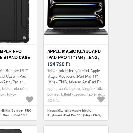
UMPER PRO
APPLE MAGIC KEYBOARD
E STAND CASE -
IPAD PRO 11" (M4) - ENG,
020/AIR 4/AIR
FEKETE
124 790
Ft
020/2021/2022
llkin Bumper PRO
Tablet tok billentyűzettel Apple
and Case - iPad
Magic Keyboard iPad Pro 11"
4/Air 5/Pro 11
(M4) - ENG, fekete: Az iPad Pro
22 Fekete:
11" (M4) készülékhez készült
n, tablet, okosóra,
apple, pc és laptop, kiegészítők,
élni táblagéped a
Apple Magic Keyboard egy ...
kok, tokok
pc-hez, billentyűzetek, tablethez
és telefonhoz
alza.hu
 Nillkin Bumper PRO
Hasonlók, mint Apple Magic
d Case - iPad 10.9
Keyboard iPad Pro 11" (M4) - ENG,
/Pro 11
fekete
 Fekete