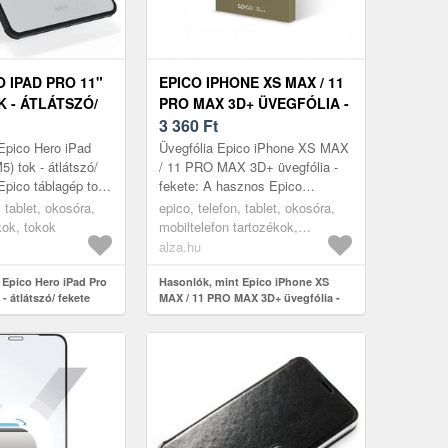
 IPAD PRO 11"
EPICO IPHONE XS MAX / 11
K - ÁTLÁTSZÓ/
PRO MAX 3D+ ÜVEGFÓLIA -
FEKETE
3 360
Ft
Epico Hero iPad
Üvegfólia Epico iPhone XS MAX
) tok - átlátszó/
/ 11 PRO MAX 3D+ üvegfólia -
Epico táblagép tok
fekete: A hasznos Epico
o M5 11" (2025) és
üvegfólia megvédi a kijelzőt a
, tablet, okosóra,
epico, telefon, tablet, okosóra,
1" (2024)...
karcoktól, és ha leejted a
kok, tokok
mobiltelefon tartozékok,
készül...
üvegfóliák
alza.hu
 Epico Hero iPad Pro
Hasonlók, mint Epico iPhone XS
- átlátszó/ fekete
MAX / 11 PRO MAX 3D+ üvegfólia -
fekete