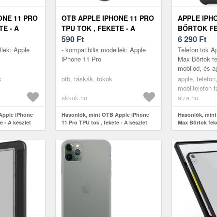
ONE 11 PRO
OTB APPLE IPHONE 11 PRO
APPLE IPH
TE - A
TPU TOK , FEKETE - A
BŐRTOK F
IG
KÉSZLET EREJÉIG
590
Ft
6 290
Ft
llek: Apple
- kompatibilis modellek: Apple
Telefon tok A
iPhone 11 Pro
Max Bőrtok fe
mobilod, és 
esetleg megs
k
otb, táskák, tokok
apple, telefon
praktikus App
mobiltelefon 
Max te...
akkuk.hu
alza.hu
Apple iPhone
Hasonlók, mint OTB Apple iPhone
Hasonlók, mint
e - A készlet
11 Pro TPU tok , fekete - A készlet
Max Bőrtok fek
erejéig