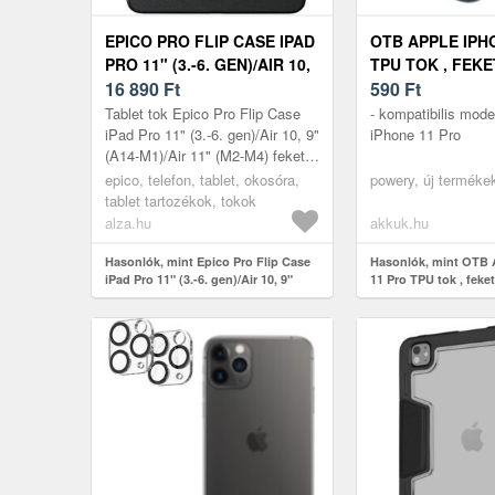
EPICO PRO FLIP CASE IPAD
OTB APPLE IPH
PRO 11" (3.-6. GEN)/AIR 10,
TPU TOK , FEKE
9" (A14-M1)/AIR 11" (M2-M4)
16 890
Ft
KÉSZLET EREJÉ
590
Ft
FEKETE TOK
Tablet tok Epico Pro Flip Case
- kompatibilis mode
iPad Pro 11" (3.-6. gen)/Air 10, 9"
iPhone 11 Pro
(A14-M1)/Air 11" (M2-M4) fekete
tok: Az Epico Pro Flip Case
epico, telefon, tablet, okosóra,
powery, új terméke
minden oldalról védi...
tablet tartozékok, tokok
alza.hu
akkuk.hu
Hasonlók, mint Epico Pro Flip Case
Hasonlók, mint OTB 
iPad Pro 11" (3.-6. gen)/Air 10, 9"
11 Pro TPU tok , feket
(A14-M1)/Air 11" (M2-M4) fekete tok
erejéig