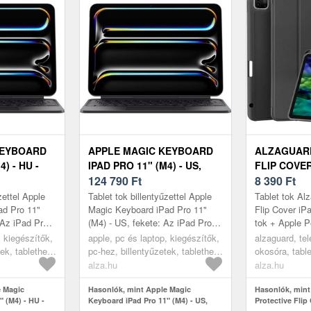
KEYBOARD
APPLE MAGIC KEYBOARD
ALZAGUAR
) - HU -
IPAD PRO 11" (M4) - US,
FLIP COVER
FEKETE
124 790
Ft
M4/M5 TOK
8 390
Ft
PENCIL - F
zettel Apple
Tablet tok billentyűzettel Apple
Tablet tok Al
ad Pro 11"
Magic Keyboard iPad Pro 11"
Flip Cover iP
 Az iPad Pro
(M4) - US, fekete: Az iPad Pro
tok + Apple Pe
ez készült
11" (M4) készülékhez készült
vyplněn Altern
, kiegészítők,
apple, pc és laptop, kiegészítők,
alzaguard, tel
rd egy ...
Apple Magic Keyboard egy i...
fotografii!Az 
tek, tablethez
pc-hez, billentyűzetek, tablethez
okosóra, tabl
és telefonhoz
alza.hu
alza.hu
e Magic
Hasonlók, mint Apple Magic
Hasonlók, min
 (M4) - HU -
Keyboard iPad Pro 11" (M4) - US,
Protective Flip