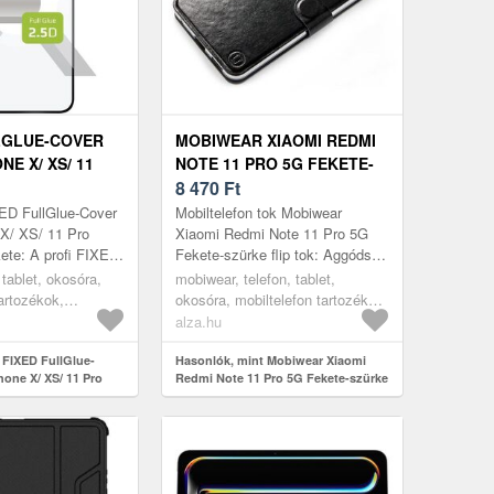
LGLUE-COVER
MOBIWEAR XIAOMI REDMI
NE X/ XS/ 11
NOTE 11 PRO 5G FEKETE-
ÓLIA - FEKETE
SZÜRKE FLIP TOK
8 470
Ft
XED FullGlue-Cover
Mobiltelefon tok Mobiwear
X/ XS/ 11 Pro
Xiaomi Redmi Note 11 Pro 5G
kete: A profi FIXED
Fekete-szürke flip tok: Aggódsz
édi a kijelzőt a
amiatt, hogy az újonnan vásárolt
, tablet, okosóra,
mobiwear, telefon, tablet,
ha leejted...
mobiltelefonod megsérül? A m...
tartozékok,
okosóra, mobiltelefon tartozékok,
tokok
alza.hu
 FIXED FullGlue-
Hasonlók, mint Mobiwear Xiaomi
hone X/ XS/ 11 Pro
Redmi Note 11 Pro 5G Fekete-szürke
te
flip tok