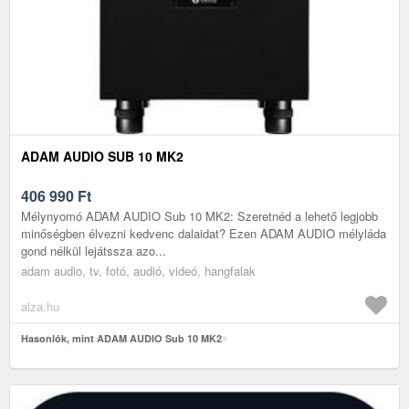
ADAM AUDIO SUB 10 MK2
406 990
Ft
Mélynyomó ADAM AUDIO Sub 10 MK2: Szeretnéd a lehető legjobb
minőségben élvezni kedvenc dalaidat? Ezen ADAM AUDIO mélyláda
gond nélkül lejátssza azo...
adam audio, tv, fotó, audió, videó, hangfalak
alza.hu
Hasonlók, mint ADAM AUDIO Sub 10 MK2