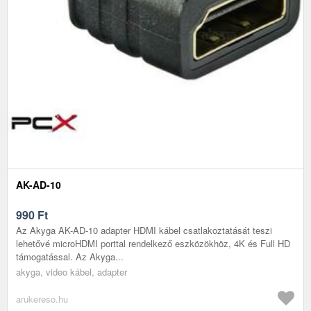
AK-AD-10
990
Ft
Az Akyga AK-AD-10 adapter HDMI kábel csatlakoztatását teszi
lehetővé microHDMI porttal rendelkező eszközökhöz, 4K és Full HD
támogatással. Az Akyga...
akyga, video kábel, adapter
arukereso.hu