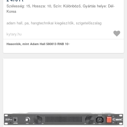
Szélesség: 15, Hossza: 10, Szín: Különböző, Gyártás helye: Dél-
Korea
adam hall, pa, hangtechnikai kiegészítők, szigetelőszalag
kytary.hu
Hasonlók, mint Adam Hall 580813 RNB 10