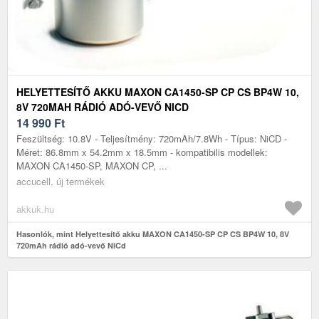
HELYETTESÍTŐ AKKU MAXON CA1450-SP CP CS BP4W 10,
8V 720MAH RÁDIÓ ADÓ-VEVŐ NICD
14 990
Ft
Feszültség: 10.8V - Teljesítmény: 720mAh/7.8Wh - Típus: NiCD -
Méret: 86.8mm x 54.2mm x 18.5mm - kompatibilis modellek:
MAXON CA1450-SP, MAXON CP, ...
accucell, új termékek
akkuk.hu
Hasonlók, mint Helyettesítő akku MAXON CA1450-SP CP CS BP4W 10, 8V
720mAh rádió adó-vevő NiCd