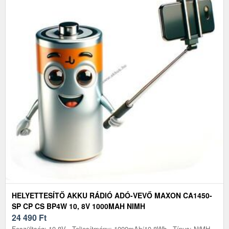
HELYETTESÍTŐ AKKU RÁDIÓ ADÓ-VEVŐ MAXON CA1450-
SP CP CS BP4W 10, 8V 1000MAH NIMH
24 490
Ft
Feszültség: 10.8V - Teljesítmény: 1000mAh/10.8Wh - Típus: NiMH -