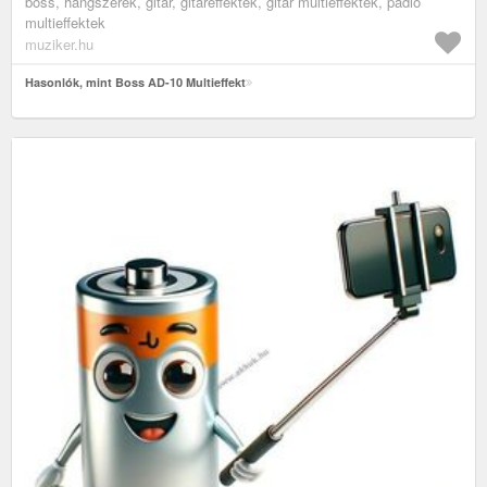
boss, hangszerek, gitár, gitáreffektek, gitár multieffektek, padló
multieffektek
muziker.hu
Hasonlók, mint Boss AD-10 Multieffekt