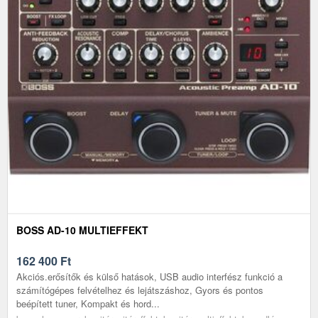
BOSS AD-10 MULTIEFFEKT
162 400
Ft
Akciós.erősítők és külső hatások, USB audio interfész funkció a
számítógépes felvételhez és lejátszáshoz, Gyors és pontos
beépített tuner, Kompakt és hord...