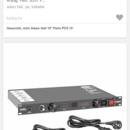
Anyag: Fém, Szín: F...
adam hall, pa, kábelek
kytary.hu
Hasonlók, mint Adam Hall 19" Parts PCS 10