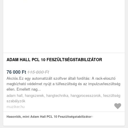
ADAM HALL PCL 10 FESZÜLTSÉGSTABILIZÁTOR
76 000
Ft
115 800 Ft
Akciós.Ez egy automatizált szoftver általi fordítás: A rack-elosztó
megbízható védelmet nyújt a túlfeszültség és az impulzusfeszültség
ellen. Emellett nag...
adam hall, hangszerek, hangtechnika, hangprocesszorok, feszültség
szabályzók
muziker.hu
Hasonlók, mint Adam Hall PCL 10 Feszültségstabilizátor