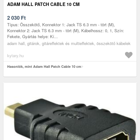
ADAM HALL PATCH CABLE 10 CM
2 030
Ft
Típus: Összekötő, Konnektor 1: Jack TS 6.3 mm - tört (M),
Konnektor 2: Jack TS 6.3 mm - tört (M), Kábelhossz: 0, 1, Szín:
Fekete, Gyártás helye: Kí...
adam hall, gitárok, gitáreffektek és multieffektek, összekötő kábelek
kytary.hu
Hasonlók, mint Adam Hall Patch Cable 10 cm