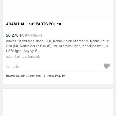
ADAM HALL 19" PARTS PCL 10
50 270
Ft
91 400 Ft
Akciós.Üzemi feszültség: 230, Konnektorok száma : 9, Konnektor 1:
C13 (M), Konnektor 2: C13 (F), 19” szerelés: Igen, Kábelhossz: 1, 8,
USB: Igen, Anyag: F...
adam hall, pa, kábelek
kytary.hu
Hasonlók, mint Adam Hall 19" Parts PCL 10