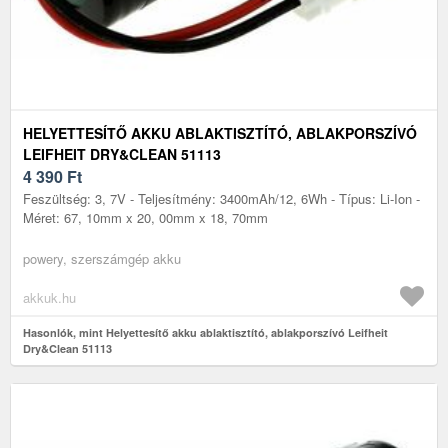
HELYETTESÍTŐ AKKU ABLAKTISZTÍTÓ, ABLAKPORSZÍVÓ
LEIFHEIT DRY&CLEAN 51113
4 390
Ft
Feszültség: 3, 7V - Teljesítmény: 3400mAh/12, 6Wh - Típus: Li-Ion -
Méret: 67, 10mm x 20, 00mm x 18, 70mm
powery, szerszámgép akku
akkuk.hu
Hasonlók, mint Helyettesítő akku ablaktisztító, ablakporszívó Leifheit
Dry&Clean 51113