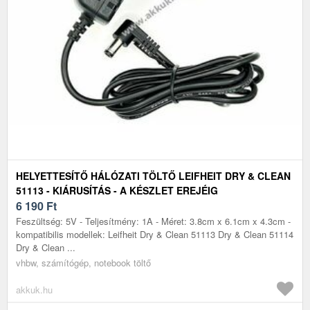
HELYETTESÍTŐ HÁLÓZATI TÖLTŐ LEIFHEIT DRY & CLEAN
51113 - KIÁRUSÍTÁS - A KÉSZLET EREJÉIG
6 190
Ft
Feszültség: 5V - Teljesítmény: 1A - Méret: 3.8cm x 6.1cm x 4.3cm -
kompatibilis modellek: Leifheit Dry & Clean 51113 Dry & Clean 51114
Dry & Clean ...
vhbw, számítógép, notebook töltő
akkuk.hu