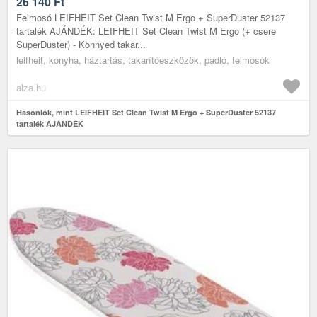
26 140
Ft
Felmosó LEIFHEIT Set Clean Twist M Ergo + SuperDuster 52137
tartalék AJÁNDÉK: LEIFHEIT Set Clean Twist M Ergo (+ csere
SuperDuster) - Könnyed takar...
leifheit, konyha, háztartás, takarítóeszközök, padló, felmosók
alza.hu
Hasonlók, mint LEIFHEIT Set Clean Twist M Ergo + SuperDuster 52137
tartalék AJÁNDÉK