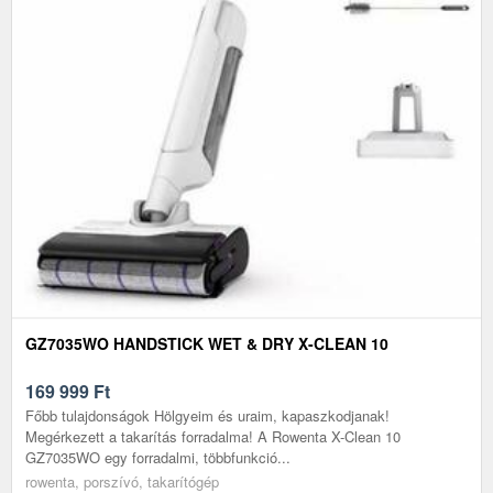
GZ7035WO HANDSTICK WET & DRY X-CLEAN 10
169 999
Ft
Főbb tulajdonságok Hölgyeim és uraim, kapaszkodjanak!
Megérkezett a takarítás forradalma! A Rowenta X-Clean 10
GZ7035WO egy forradalmi, többfunkció...
rowenta, porszívó, takarítógép