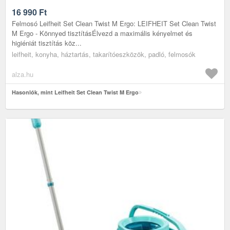
16 990
Ft
Felmosó Leifheit Set Clean Twist M Ergo: LEIFHEIT Set Clean Twist
M Ergo - Könnyed tisztításÉlvezd a maximális kényelmet és
higiéniát tisztítás köz...
leifheit, konyha, háztartás, takarítóeszközök, padló, felmosók
alza.hu
Hasonlók, mint Leifheit Set Clean Twist M Ergo