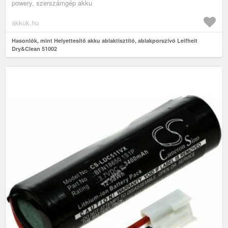
powery, szerszámgép akku
akkuk.hu
Hasonlók, mint Helyettesítő akku ablaktisztító, ablakporszívó Leifheit
Dry&Clean 51002