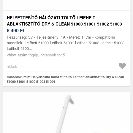
HELYETTESÍTŐ HÁLÓZATI TÖLTŐ LEIFHEIT
ABLAKTISZTÍTÓ DRY & CLEAN 51000 51001 51002 51003
51004
6 490
Ft
Feszültség: 5V - Teljesítmény: 1A - Méret: 1, 7m - kompatibilis
modellek: Leifheit 51000 Leifheit 51001 Leifheit 51002 Leifheit 51003
Leifheit 5100...
vhbw, számítógép, notebook töltő
akkuk.hu
Hasonlók, mint Helyettesítő hálózati töltő Leifheit ablaktisztító Dry & Clean
51000 51001 51002 51003 51004