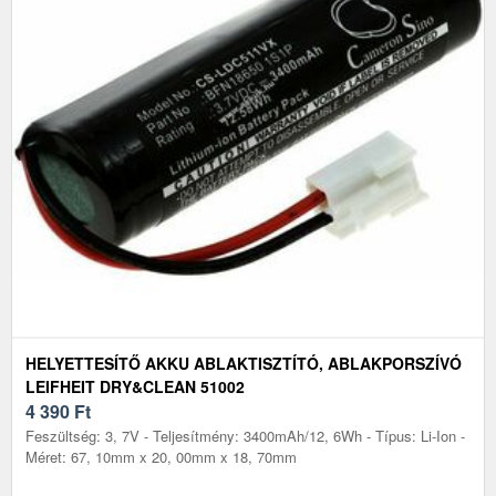
HELYETTESÍTŐ AKKU ABLAKTISZTÍTÓ, ABLAKPORSZÍVÓ
LEIFHEIT DRY&CLEAN 51002
4 390
Ft
Feszültség: 3, 7V - Teljesítmény: 3400mAh/12, 6Wh - Típus: Li-Ion -
Méret: 67, 10mm x 20, 00mm x 18, 70mm