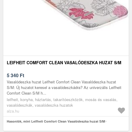
LEIFHEIT COMFORT CLEAN VASALÓDESZKA HUZAT S/M
5 340
Ft
Vasalódeszka huzat Leifheit Comfort Clean Vasalódeszka huzat
S/M: Új huzatot keresel a vasalódeszkádra? Az univerzális Leifheit
Comfort Clean S/M h...
leifheit, konyha, háztartás, takarítóeszközök, mosás és vasalás,
vasalódeszkák, vasalódeszka huzatok
alza.hu
Hasonlók, mint Leifheit Comfort Clean Vasalódeszka huzat S/M