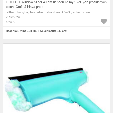
LEIFHEIT Window Slider 40 cm usnadňuje mytí velkých prosklených
ploch. Otočná hlava pro s...
leifheit, konyha, háztartás, takarítóeszközök, ablakmosás,
vízlehúzók
alza.hu
Hasonlók, mint LEIFHEIT Ablaktisztító, 40 cm