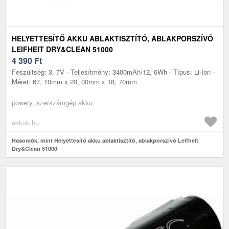
HELYETTESÍTŐ AKKU ABLAKTISZTÍTÓ, ABLAKPORSZÍVÓ
LEIFHEIT DRY&CLEAN 51000
4 390
Ft
Feszültség: 3, 7V - Teljesítmény: 3400mAh/12, 6Wh - Típus: Li-Ion -
Méret: 67, 10mm x 20, 00mm x 18, 70mm
powery, szerszámgép akku
akkuk.hu
Hasonlók, mint Helyettesítő akku ablaktisztító, ablakporszívó Leifheit
Dry&Clean 51000