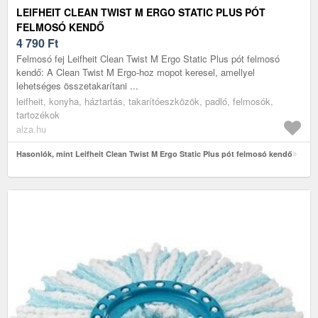
LEIFHEIT CLEAN TWIST M ERGO STATIC PLUS PÓT
FELMOSÓ KENDŐ
4 790
Ft
Felmosó fej Leifheit Clean Twist M Ergo Static Plus pót felmosó
kendő: A Clean Twist M Ergo-hoz mopot keresel, amellyel
lehetséges összetakarítani ...
leifheit, konyha, háztartás, takarítóeszközök, padló, felmosók,
tartozékok
alza.hu
Hasonlók, mint Leifheit Clean Twist M Ergo Static Plus pót felmosó kendő