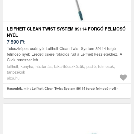
LEIFHEIT CLEAN TWIST SYSTEM 89114 FORGÓ FELMOSÓ
NYÉL
7 590
Ft
Teleszkópos cső/nyél Leifheit Clean Twist System 89114 forgó
felmosó nyél: Eredeti csere rotációs rúd a Leifheit készletekhez. A
Click rendszer leh...
leifheit, konyha, háztartás, takarítóeszközök, padló, felmosók,
tartozékok
alza.hu
Hasonlók, mint Leifheit Clean Twist System 89114 forgó felmosó nyél