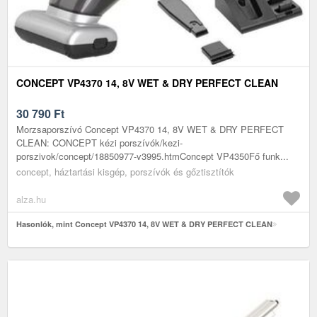
CONCEPT VP4370 14, 8V WET & DRY PERFECT CLEAN
30 790
Ft
Morzsaporszívó Concept VP4370 14, 8V WET & DRY PERFECT
CLEAN: CONCEPT kézi porszívók/kezi-
porszivok/concept/18850977-v3995.htmConcept VP4350Fő funk...
concept, háztartási kisgép, porszívók és gőztisztítók
alza.hu
Hasonlók, mint Concept VP4370 14, 8V WET & DRY PERFECT CLEAN