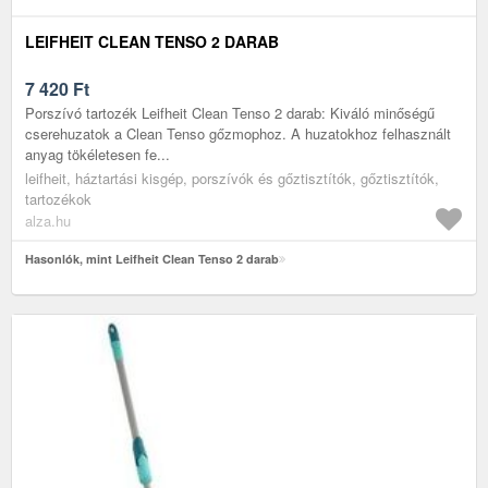
LEIFHEIT CLEAN TENSO 2 DARAB
7 420
Ft
Porszívó tartozék Leifheit Clean Tenso 2 darab: Kiváló minőségű
cserehuzatok a Clean Tenso gőzmophoz. A huzatokhoz felhasznált
anyag tökéletesen fe...
leifheit, háztartási kisgép, porszívók és gőztisztítók, gőztisztítók,
tartozékok
alza.hu
Hasonlók, mint Leifheit Clean Tenso 2 darab