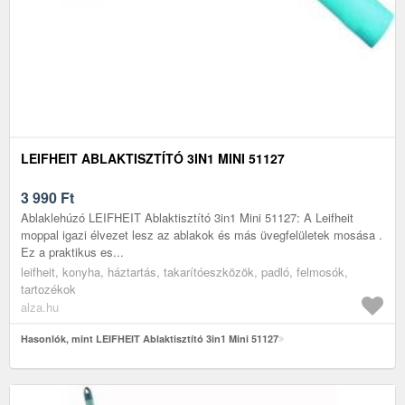
LEIFHEIT ABLAKTISZTÍTÓ 3IN1 MINI 51127
3 990
Ft
Ablaklehúzó LEIFHEIT Ablaktisztító 3in1 Mini 51127: A Leifheit
moppal igazi élvezet lesz az ablakok és más üvegfelületek mosása .
Ez a praktikus es...
leifheit, konyha, háztartás, takarítóeszközök, padló, felmosók,
tartozékok
alza.hu
Hasonlók, mint LEIFHEIT Ablaktisztító 3in1 Mini 51127