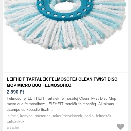
LEIFHEIT TARTALÉK FELMOSÓFEJ CLEAN TWIST DISC
MOP MICRO DUO FELMOSÓHOZ
2 890
Ft
Felmosó fej LEIFHEIT Tartalék felmosófej Clean Twist Disc Mop
micro duo felmosóhoz: LEIFHEIT tartalék felmosófej. Alkalmas
csempe és kőpadló tisztí...
leifheit, konyha, háztartás, takarítóeszközök, padló, felmosók,
tartozékok
alza.hu