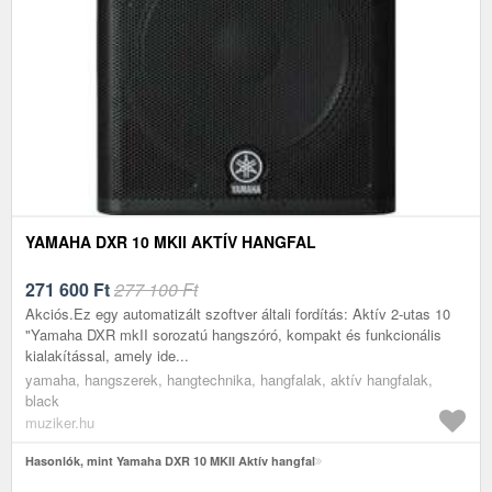
YAMAHA DXR 10 MKII AKTÍV HANGFAL
271 600
Ft
277 100 Ft
Akciós.Ez egy automatizált szoftver általi fordítás: Aktív 2-utas 10
"Yamaha DXR mkII sorozatú hangszóró, kompakt és funkcionális
kialakítással, amely ide...
yamaha, hangszerek, hangtechnika, hangfalak, aktív hangfalak,
black
muziker.hu
Hasonlók, mint Yamaha DXR 10 MKII Aktív hangfal