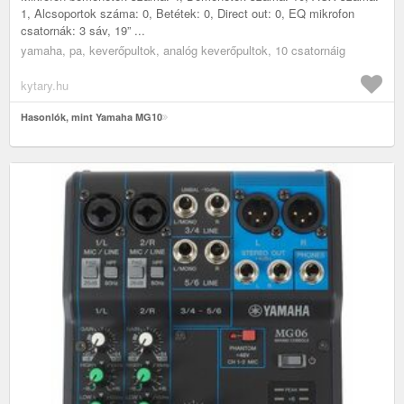
1, Alcsoportok száma: 0, Betétek: 0, Direct out: 0, EQ mikrofon
csatornák: 3 sáv, 19” ...
yamaha, pa, keverőpultok, analóg keverőpultok, 10 csatornáig
kytary.hu
Hasonlók, mint Yamaha MG10