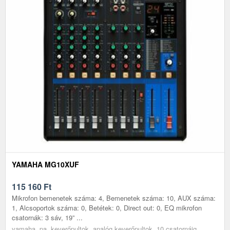
YAMAHA MG10XUF
115 160
Ft
Mikrofon bemenetek száma: 4, Bemenetek száma: 10, AUX száma:
1, Alcsoportok száma: 0, Betétek: 0, Direct out: 0, EQ mikrofon
csatornák: 3 sáv, 19” ...
yamaha, pa, keverőpultok, analóg keverőpultok, 10 csatornáig