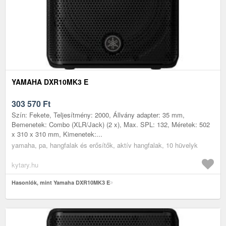
YAMAHA DXR10MK3 E
303 570
Ft
Szín: Fekete, Teljesítmény: 2000, Állvány adapter: 35 mm,
Bemenetek: Combo (XLR/Jack) (2 x), Max. SPL: 132, Méretek: 502
x 310 x 310 mm, Kimenetek:...
yamaha, pa, hangfalak és erősítők, aktív hangfalak, 10 hüvelyk
kytary.hu
Hasonlók, mint Yamaha DXR10MK3 E