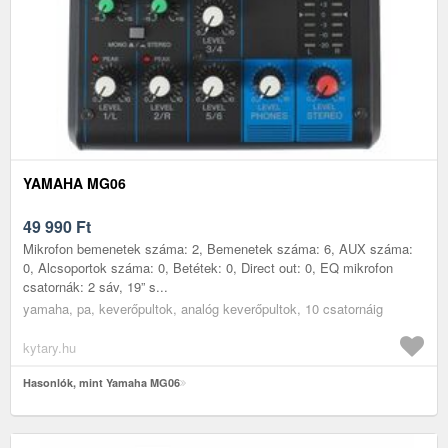
YAMAHA MG06
49 990
Ft
Mikrofon bemenetek száma: 2, Bemenetek száma: 6, AUX száma:
0, Alcsoportok száma: 0, Betétek: 0, Direct out: 0, EQ mikrofon
csatornák: 2 sáv, 19” s...
yamaha, pa, keverőpultok, analóg keverőpultok, 10 csatornáig
kytary.hu
Hasonlók, mint Yamaha MG06