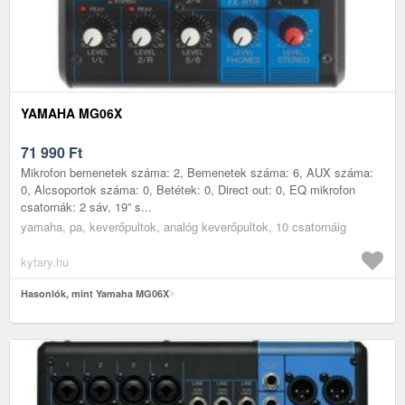
YAMAHA MG06X
71 990
Ft
Mikrofon bemenetek száma: 2, Bemenetek száma: 6, AUX száma:
0, Alcsoportok száma: 0, Betétek: 0, Direct out: 0, EQ mikrofon
csatornák: 2 sáv, 19” s...
yamaha, pa, keverőpultok, analóg keverőpultok, 10 csatornáig
kytary.hu
Hasonlók, mint Yamaha MG06X