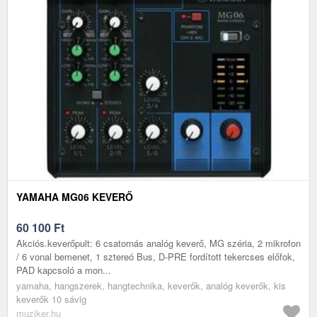
YAMAHA MG06 KEVERŐ
60 100
Ft
Akciós.keverőpult: 6 csatornás analóg keverő, MG széria, 2 mikrofon
/ 6 vonal bemenet, 1 sztereó Bus, D-PRE fordított tekercses előfok,
PAD kapcsoló a mon...
yamaha, hangszerek, hangtechnika, keverők, analóg keverők, kis
keverők 10 sávig
muziker.hu