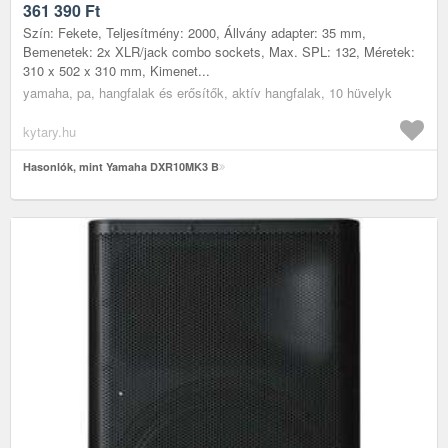
361 390
Ft
Szín: Fekete, Teljesítmény: 2000, Állvány adapter: 35 mm,
Bemenetek: 2x XLR/jack combo sockets, Max. SPL: 132, Méretek:
310 x 502 x 310 mm, Kimenet...
yamaha, pa, hangfalak és erősítők, aktív hangfalak, 10 hüvelyk
kytary.hu
Hasonlók, mint Yamaha DXR10MK3 B