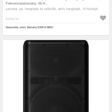
Frekvenciatartomány: 56 H...
yamaha, pa, hangfalak és erősítők, aktív hangfalak, 10 hüvelyk
kytary.hu
Hasonlók, mint Yamaha DXR10 MKII