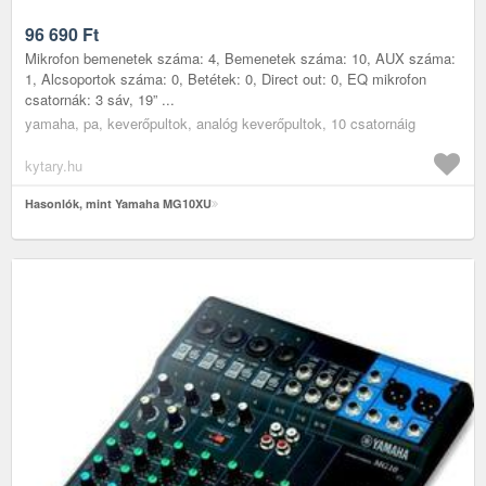
96 690
Ft
Mikrofon bemenetek száma: 4, Bemenetek száma: 10, AUX száma:
1, Alcsoportok száma: 0, Betétek: 0, Direct out: 0, EQ mikrofon
csatornák: 3 sáv, 19” ...
yamaha, pa, keverőpultok, analóg keverőpultok, 10 csatornáig
kytary.hu
Hasonlók, mint Yamaha MG10XU