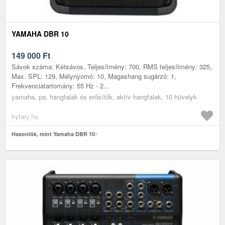
YAMAHA DBR 10
149 000
Ft
Sávok száma: Kétsávos, Teljesítmény: 700, RMS teljesítmény: 325,
Max. SPL: 129, Mélynyomó: 10, Magashang sugárzó: 1,
Frekvenciatartomány: 55 Hz - 2...
yamaha, pa, hangfalak és erősítők, aktív hangfalak, 10 hüvelyk
kytary.hu
Hasonlók, mint Yamaha DBR 10