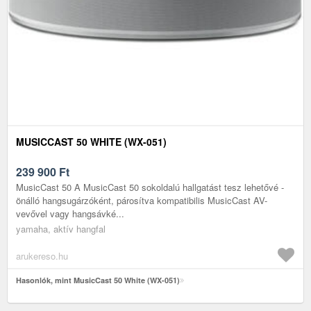
MUSICCAST 50 WHITE (WX-051)
239 900
Ft
MusicCast 50 A MusicCast 50 sokoldalú hallgatást tesz lehetővé -
önálló hangsugárzóként, párosítva kompatibilis MusicCast AV-
vevővel vagy hangsávké...
yamaha, aktív hangfal
arukereso.hu
Hasonlók, mint MusicCast 50 White (WX-051)