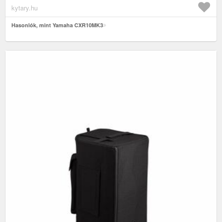
kytary.hu
Hasonlók, mint Yamaha CXR10MK3