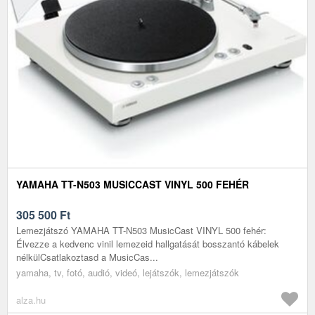
YAMAHA TT-N503 MUSICCAST VINYL 500 FEHÉR
305 500
Ft
Lemezjátszó YAMAHA TT-N503 MusicCast VINYL 500 fehér:
Élvezze a kedvenc vinil lemezeid hallgatását bosszantó kábelek
nélkülCsatlakoztasd a MusicCas...
yamaha, tv, fotó, audió, videó, lejátszók, lemezjátszók
alza.hu