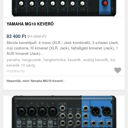
YAMAHA MG10 KEVERŐ
83 400
Ft
91 000 Ft
Akciós.keverőpult: 4 mono (XLR / Jack kombinált), 3 sztereo (Jack,
rca) csatorna, fő kimenet (XLR, Jack), fejhallgató kimenet (Jack), 1
AUX kimenet (Jack)...
yamaha, hangszerek, hangtechnika, keverők, analóg keverők, kis
keverők 10 sávig
muziker.hu
Hasonlók, mint Yamaha MG10 Keverő