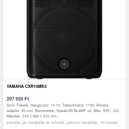
YAMAHA CXR10MK3
207 920
Ft
Szín: Fekete, Hangszóró: 1x 10, Teljesítmény: 1100, Állvány
adapter: 35 mm, Bemenetek: SpeakON NL4MP x2, Max. SPL: 123,
Méretek: 310 x 502 x 310 mm...
yamaha, pa, hangfalak és erősítők, passzív hangfalak, 10 hüvelyk