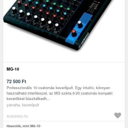
MG-10
72 500
Ft
Professzionális 10 csatornás keverőpult. Egy intuitív, könnyen
használható interfésszel, az MG széria 6-20 csatornás kompakt
keverőkkel büszkélkedh...
yamaha, keverőpult
arukereso.hu
Hasonlók, mint MG-10