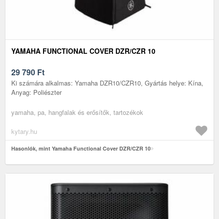
YAMAHA FUNCTIONAL COVER DZR/CZR 10
29 790
Ft
Ki számára alkalmas: Yamaha DZR10/CZR10, Gyártás helye: Kína,
Anyag: Poliészter
yamaha, pa, hangfalak és erősítők, tartozékok
kytary.hu
Hasonlók, mint Yamaha Functional Cover DZR/CZR 10