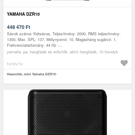
YAMAHA DZR10
448 470
Ft
Sávok száma: Kétsávos, Teljesítmény: 2000, RMS teljesítmény:
1300, Max. SPL: 137, Mélynyomó: 10, Magashang sugárzó: 1,
Frekvenciatartomány: 44 Hz -...
yamaha, pa, hangfalak és erősítők, aktív hangfalak, 10 hüvelyk
kytary.hu
Hasonlók, mint Yamaha DZR10