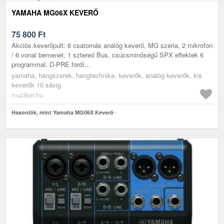
YAMAHA MG06X KEVERŐ
75 800
Ft
Akciós.keverőpult: 6 csatornás analóg keverő, MG széria, 2 mikrofon
/ 6 vonal bemenet, 1 sztereó Bus, csúcsminőségű SPX effektek 6
programmal, D-PRE fordí...
yamaha, hangszerek, hangtechnika, keverők, analóg keverők, kis
keverők 10 sávig
muziker.hu
Hasonlók, mint Yamaha MG06X Keverő