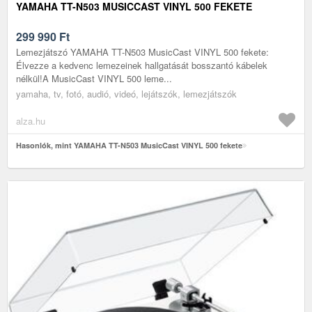
YAMAHA TT-N503 MUSICCAST VINYL 500 FEKETE
299 990
Ft
Lemezjátszó YAMAHA TT-N503 MusicCast VINYL 500 fekete:
Élvezze a kedvenc lemezeinek hallgatását bosszantó kábelek
nélkül!A MusicCast VINYL 500 leme...
yamaha, tv, fotó, audió, videó, lejátszók, lemezjátszók
alza.hu
Hasonlók, mint YAMAHA TT-N503 MusicCast VINYL 500 fekete