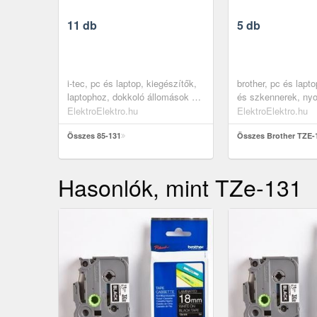
11 db
5 db
i-tec, pc és laptop, kiegészítők,
brother, pc és lapt
laptophoz, dokkoló állomások és
és szkennerek, ny
usb hubok
kellékek, papírok, 
ElektroElektro.hu
ElektroElektro.hu
cimkéző szalagok
Összes 85-131
Összes Brother TZE-
Hasonlók, mint TZe-131