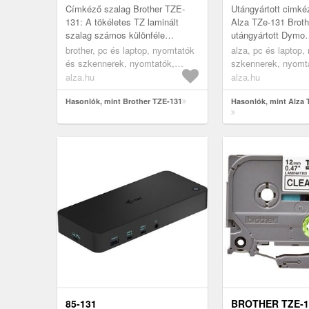
Címkéző szalag Brother TZE-
Utángyártott cimké
131: A tökéletes TZ laminált
Alza TZe-131 Broth
szalag számos különféle
utángyártott Dymo
helyzetben tehet jó szolgálatot.
címkenyomtató-sza
brother, pc és laptop, nyomtatók
alza, pc és laptop,
Minden kazetta 8 méter szalagot
teszi a működtetés
és szkennerek, nyomtatók,
szkennerek, nyomt
ta...
csökkentését, mi...
kellékek, papírok, papírok,
kellékek, papírok, 
alza.hu
alza.hu
cimkéző szalagok
cimkéző szalagok
Hasonlók, mint Brother TZE-131
Hasonlók, mint Alza 
85-131
BROTHER TZE-1