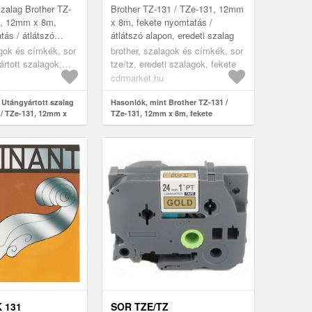
 / ÁTLÁTSZÓ
ALAPON, EREDETI SZALAG
szalag Brother TZ-
Brother TZ-131 / TZe-131, 12mm
1, 12mm x 8m,
x 8m, fekete nyomtatás /
tás / átlátszó
átlátszó alapon, eredeti szalag
agok és címkék, sor
brother, szalagok és címkék, sor
ártott szalagok,
tze/tz, eredeti szalagok, fekete
cdrmarket.hu
 Utángyártott szalag
Hasonlók, mint Brother TZ-131 /
 / TZe-131, 12mm x
TZe-131, 12mm x 8m, fekete
tatás / átlátszó
nyomtatás / átlátszó alapon, eredeti
szalag
 131
SOR TZE/TZ