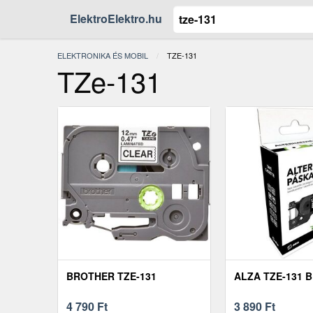
ElektroElektro.hu
ELEKTRONIKA ÉS MOBIL
JELENLEGI:
TZE-131
TZe-131
BROTHER TZE-131
ALZA TZE-131 
4 790
Ft
3 890
Ft