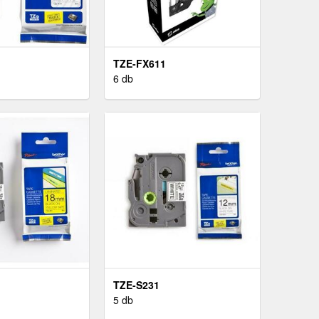
TZE-FX611
6 db
TZE-S231
5 db