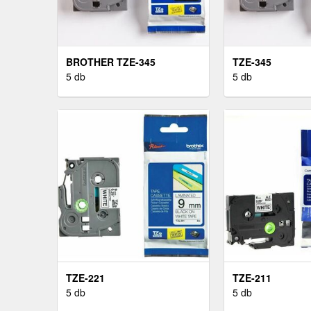
BROTHER TZE-345
TZE-345
5 db
5 db
TZE-221
TZE-211
5 db
5 db