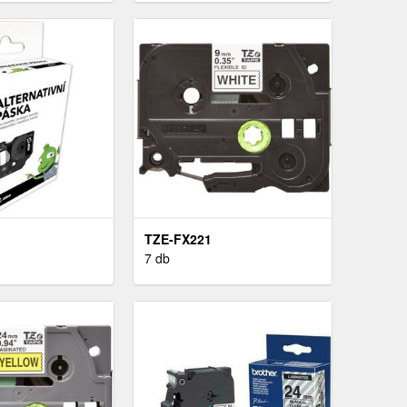
TZE-FX221
7 db