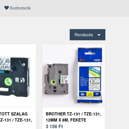
Kedvencek
Rendezés
TOTT SZALAG
BROTHER TZ-131 / TZE-131,
-131 / TZE-131,
12MM X 8M, FEKETE
, FEKETE
NYOMTATÁS / ÁTLÁTSZÓ
3 156
Ft