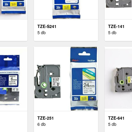
TZE-S241
TZE-141
5 db
5 db
TZE-251
TZE-641
6 db
5 db