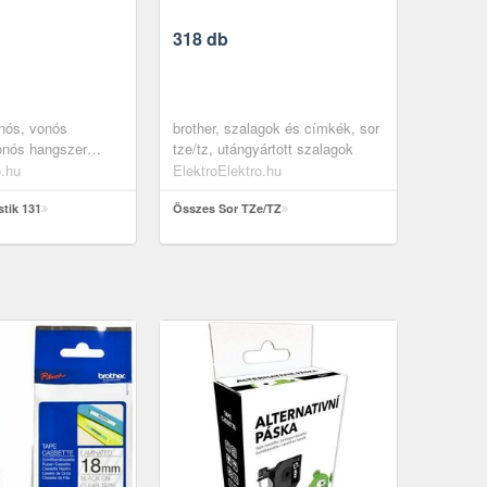
318 db
nós, vonós
brother, szalagok és címkék, sor
onós hangszer
tze/tz, utángyártott szalagok
húrok, egyedi
o.hu
ElektroElektro.hu
tik 131
Összes Sor TZe/TZ