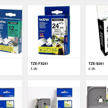
TZE-FX251
TZE-S261
5 db
6 db