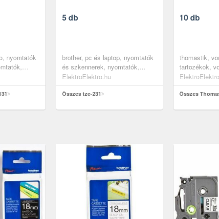
5 db
10 db
op, nyomtatók
brother, pc és laptop, nyomtatók
thomastik, vo
omtatók,
és szkennerek, nyomtatók,
tartozékok, v
papírok,
kellékek, papírok, papírok,
húrok, hegedű
ElektroElektro.hu
ElektroElektr
cimkéző szalagok
húrok
131
Összes tze-231
Összes Thomas