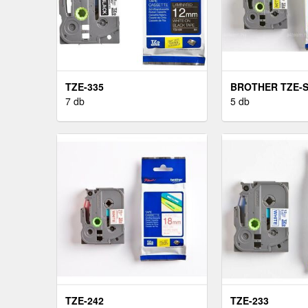
TZE-335
BROTHER TZE-S
7 db
5 db
TZE-242
TZE-233