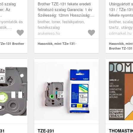
NYOMTATÁS
ző szalag
Brother TZE-131 fekete eredeti
Utángyártott 
ALAPON
er: Az
feliratozó szalag Garancia: 1 év
131 / TZe-13
Szélesség: 12mm Hosszúság:
fekete nyomta
lag lehetővé
8m Kompatibilis címkézők:
alapon
 nyomtatók és
brother, toner, festékpatron,
brother, szal
i költségek
Brother GL-100 Brother GL-200 ...
atók,
festékszalag
tze/tz, utángy
papírok,
fekete
arukereso.hu
cdrmarket.hu
TZe-131 Brother
Hasonlók, mint TZe-131
Hasonlók, mint
Brother TZ-131
8m, fekete nyom
alapon
31
TZE-231
THOMASTIK