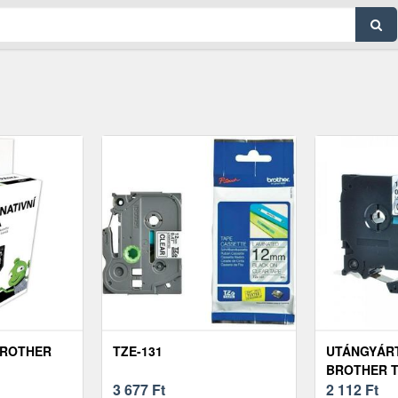
BROTHER
TZE-131
UTÁNGYÁR
BROTHER TZ
3 677
Ft
12MM X 8M
2 112
Ft