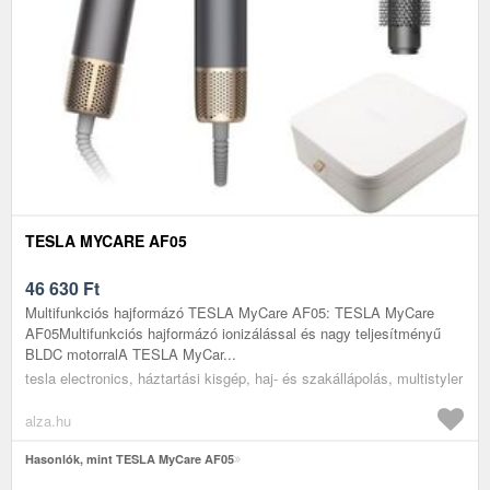
TESLA MYCARE AF05
46 630
Ft
Multifunkciós hajformázó TESLA MyCare AF05: TESLA MyCare
AF05Multifunkciós hajformázó ionizálással és nagy teljesítményű
BLDC motorralA TESLA MyCar...
tesla electronics, háztartási kisgép, haj- és szakállápolás, multistyler
alza.hu
Hasonlók, mint TESLA MyCare AF05