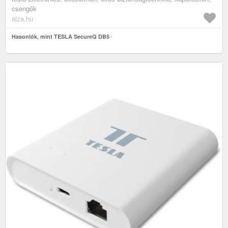
csengők
alza.hu
Hasonlók, mint TESLA SecureQ DB5