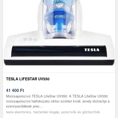
TESLA LIFESTAR UV550
41 400
Ft
Morzsaporszívó TESLA LifeStar UV550: A TESLA LifeStar UV550
morzsaporszívó hatfokozatú ciklon szűrést kínál, amely biztosítja a
szennyeződések prec...
tesla electronics, háztartási kisgép, porszívók és gőztisztítók