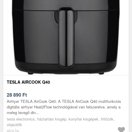
TESLA AIRCOOK Q40
28 890
Ft
Airfryer TESLA AirCook Q40: A TESLA AirCook Q40 multifunkciós
digitális airfryer Heat2Flow technológiával van felszerelve, amely a
meleg levegő din...
tesla electronics, háztartási kisgép, konyhai kisgépek, fritőzök,
olajsütők
alza.hu