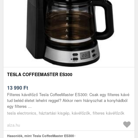
TESLA COFFEEMASTER ES300
13 990
Ft
Filteres kávéfőző Tesla CoffeeMaster ES300: Csak egy filteres kávé
tud beléd életet lehelni reggel? Akkor nem hiányozhat a konyhádból
egy filteres ...
tesla electronics, háztartási kisgép, kávéfőzők, filteres kávéfőzők
alza.hu
Hasonlók, mint Tesla CoffeeMaster ES300