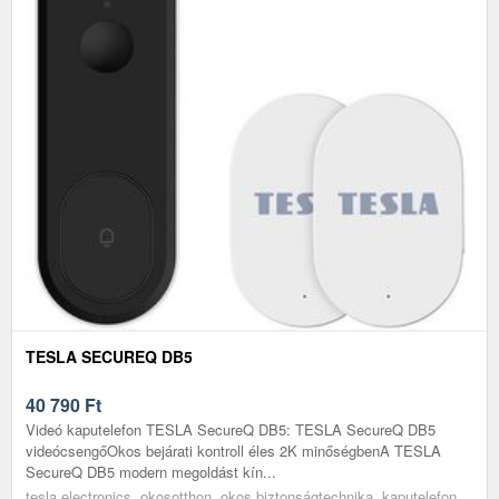
TESLA SECUREQ DB5
40 790
Ft
Videó kaputelefon TESLA SecureQ DB5: TESLA SecureQ DB5
videócsengőOkos bejárati kontroll éles 2K minőségbenA TESLA
SecureQ DB5 modern megoldást kín...
tesla electronics, okosotthon, okos biztonságtechnika, kaputelefon,