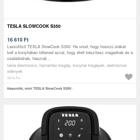
TESLA SLOWCOOK S350
16 610
Ft
Lassúfőző TESLA SlowCook S350: Ha unod, hogy hosszú órákat
kell a konyhában töltened azzal, hogy ételt készítesz magadnak és a
családodnak, használ...
tesla electronics, háztartási kisgép, konyhai kisgépek, elektromos
edények
alza.hu
Hasonlók, mint TESLA SlowCook S350