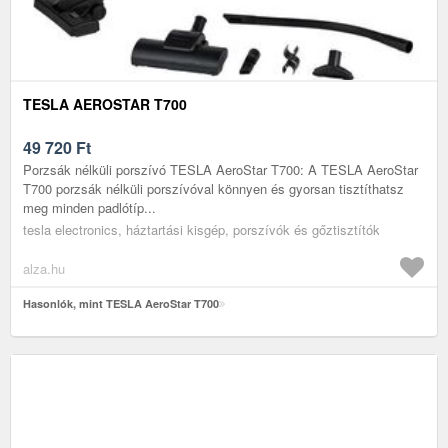
TESLA AEROSTAR T700
49 720
Ft
Porzsák nélküli porszívó TESLA AeroStar T700: A TESLA AeroStar
T700 porzsák nélküli porszívóval könnyen és gyorsan tisztíthatsz
meg minden padlótíp...
tesla electronics, háztartási kisgép, porszívók és gőztisztítók
alza.hu
Hasonlók, mint TESLA AeroStar T700