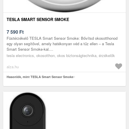
TESLA SMART SENSOR SMOKE
7 590
Ft
Füstérzékelő TESLA Smart Sensor Smoke: Bővítsd okosotthonod
egy olyan segítővel, amely hatékonyan véd a tűz ellen – a Tesla
Smart Sensor Smoke-kal....
tesla electronics, okosotthon, okos biztonságtechnika, érzékelők
alza.hu
Hasonlók, mint TESLA Smart Sensor Smoke