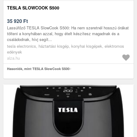
TESLA SLOWCOOK S500
35 920
Ft
Lassúfőző TESLA SlowCook S500: Ha nem szeretnél hosszú órákat
tölteni a konyhában azzal, hogy ételt készítesz magadnak és a
családodnak, hívj segít...
tesla electronics, háztartási kisgép, konyhai kisgépek, elektromos
edények
alza.hu
Hasonlók, mint TESLA SlowCook S500