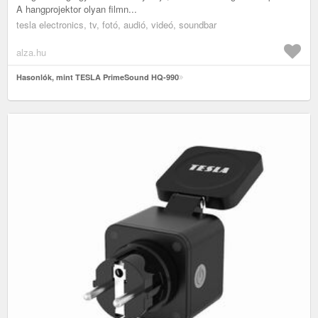
A hangprojektor olyan filmn...
tesla electronics, tv, fotó, audió, videó, soundbar
alza.hu
Hasonlók, mint TESLA PrimeSound HQ-990