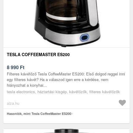
TESLA COFFEEMASTER ES200
8 990
Ft
Filteres kávéfőző Tesla CoffeeMaster ES200: Első dolgod reggel inni
egy filteres kávét? Ha a válaszod igen erre a kérdése, nem
hiányozhat a konyhai...
tesla electronics, háztartási kisgép, kávéfőzők, filteres kávéfőzők
alza.hu
Hasonlók, mint Tesla CoffeeMaster ES200