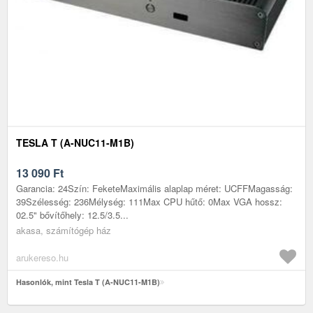
TESLA T (A-NUC11-M1B)
13 090
Ft
Garancia: 24Szín: FeketeMaximális alaplap méret: UCFFMagasság:
39Szélesség: 236Mélység: 111Max CPU hűtő: 0Max VGA hossz:
02.5" bővítőhely: 12.5/3.5...
akasa, számítógép ház
arukereso.hu
Hasonlók, mint Tesla T (A-NUC11-M1B)