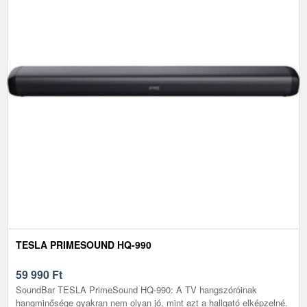
TESLA PRIMESOUND HQ-990
59 990
Ft
SoundBar TESLA PrimeSound HQ-990: A TV hangszóróinak
hangminősége gyakran nem olyan jó, mint azt a hallgató elképzelné.