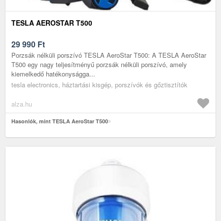
TESLA AEROSTAR T500
29 990
Ft
Porzsák nélküli porszívó TESLA AeroStar T500: A TESLA AeroStar
T500 egy nagy teljesítményű porzsák nélküli porszívó, amely
kiemelkedő hatékonyságga...
tesla electronics, háztartási kisgép, porszívók és gőztisztítók
alza.hu
Hasonlók, mint TESLA AeroStar T500