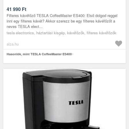
41 990
Ft
Filteres kávéfőző TESLA CoffeeMaster ES400: Első dolgod reggel
inni egy filteres kávét? Akkor szerezz be egy filteres kávéfőzőt a
neves TESLA elect...
tesla electronics, háztartási kisgép, kávéfőzők, filteres kávéfőzők
alza.hu
Hasonlók, mint TESLA CoffeeMaster ES400