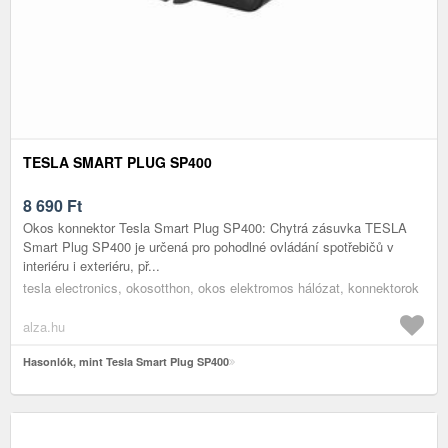
TESLA SMART PLUG SP400
8 690
Ft
Okos konnektor Tesla Smart Plug SP400: Chytrá zásuvka TESLA
Smart Plug SP400 je určená pro pohodlné ovládání spotřebičů v
interiéru i exteriéru, př...
tesla electronics, okosotthon, okos elektromos hálózat, konnektorok
alza.hu
Hasonlók, mint Tesla Smart Plug SP400