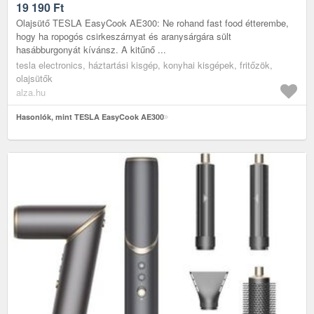
19 190
Ft
Olajsütő TESLA EasyCook AE300: Ne rohand fast food étterembe,
hogy ha ropogós csirkeszárnyat és aranysárgára sült
hasábburgonyát kívánsz. A kitűnő ...
tesla electronics, háztartási kisgép, konyhai kisgépek, fritőzök,
olajsütők
alza.hu
Hasonlók, mint TESLA EasyCook AE300