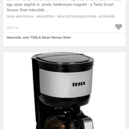
egy olyan segítőt is, amely hatékonyan megvéd - a Tesla Smart
Sensor Siren készülék...
tesla electronics, okosotthon, okos biztonságtechnika, érzékelők
alza.hu
Hasonlók, mint TESLA Smart Sensor Siren