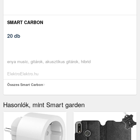
SMART CARBON
20 db
enya music, gitárok, akusztikus gitárok, hibrid
ElektroElektro.hu
Összes Smart Carbon
Hasonlók, mint Smart garden