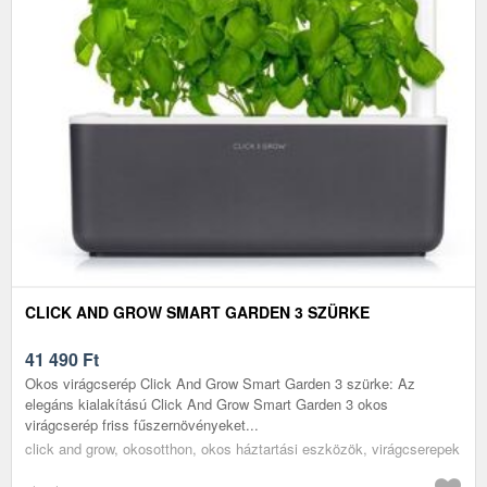
CLICK AND GROW SMART GARDEN 3 SZÜRKE
41 490
Ft
Okos virágcserép Click And Grow Smart Garden 3 szürke: Az
elegáns kialakítású Click And Grow Smart Garden 3 okos
virágcserép friss fűszernövényeket...
click and grow, okosotthon, okos háztartási eszközök, virágcserepek