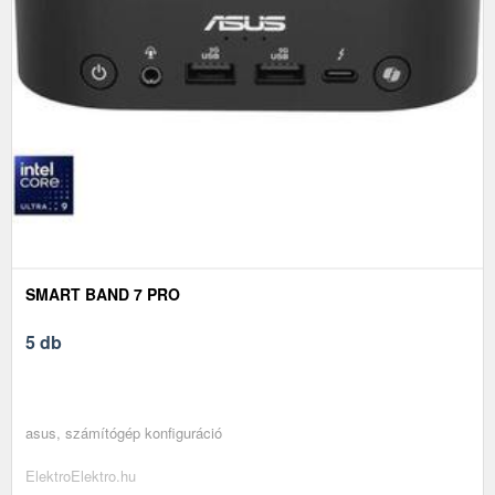
SMART BAND 7 PRO
5 db
asus, számítógép konfiguráció
ElektroElektro.hu