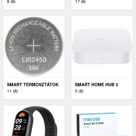
SAMSUNG SMART
8 db
17 db
SMART TERMOSZTÁTOK
SMART HOME HUB 2
11 db
5 db