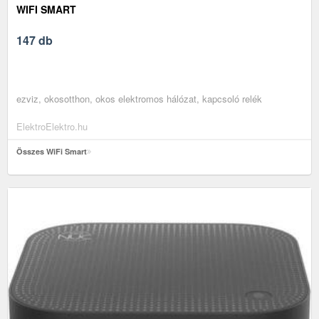
WIFI SMART
147 db
ezviz, okosotthon, okos elektromos hálózat, kapcsoló relék
ElektroElektro.hu
Összes WiFi Smart