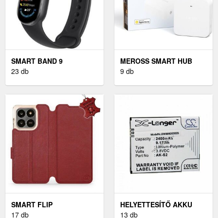
SMART BAND 9
MEROSS SMART HUB
23 db
9 db
SMART FLIP
HELYETTESÍTŐ AKKU
TELEFONTOK
17 db
EMPORIA SMART
13 db