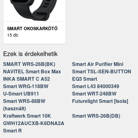
SMART OKOSKARKÖTŐ
15 db
Ezek is érdekelhetik
SMART WRS-26B(BK)
Smart Air Purifier Mini
NAVITEL Smart Box Max
Smart TSL-SEN-BUTTON
INKA SMART C A52
EQ3 Smart
Smart WRG-118BW
Smart L43 84000349
U-Smart UB911
Smart WRT-248BW
Smart WRS-88BW
Futurelight Smart [Isola]
(használt)
Kraftwerk Smart 10K
Smart WRS-26B(DB)
GWH12AUCXB-K6DNA2A
Smart R