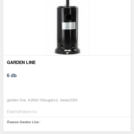
GARDEN LINE
6 db
garden line, kültéri hősugárzó, teraszfűtő
ElektroElektro.hu
Összes Garden Line