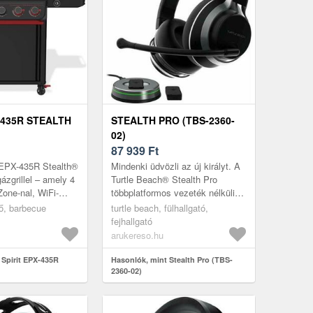
-435R STEALTH
STEALTH PRO (TBS-2360-
02)
87 939
Ft
 EPX-435R Stealth®
Mindenki üdvözli az új királyt. A
ázgrillel – amely 4
Turtle Beach® Stealth Pro
Zone-nal, WiFi-
többplatformos vezeték nélküli
is hőmérővel,
headset a legjobb prémium
tő, barbecue
turtle beach, fülhallgató,
 és beépítet...
szolgáltatásokat kínálja játék...
fejhallgató
arukereso.hu
 Spirit EPX-435R
Hasonlók, mint Stealth Pro (TBS-
1
2360-02)