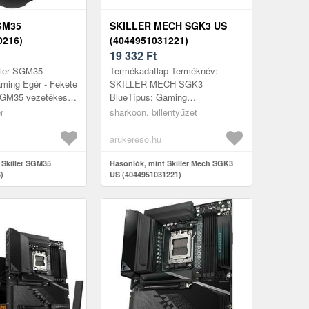
GM35
SKILLER MECH SGK3 US
0216)
(4044951031221)
19 332
Ft
ller SGM35
Termékadatlap Terméknév:
ming Egér - Fekete
SKILLER MECH SGK3
GM35 vezetékes
BlueTípus: Gaming
mind a hétköznapi
billentyűzetKapcsoló technológia:
r
sharkoon, billentyűzet
nd az eSport
Mechanikus (Kailh
Blue)Megvilágítás:
arukereso.hu
RGBBeállítható ...
 Skiller SGM35
Hasonlók, mint Skiller Mech SGK3
)
US (4044951031221)