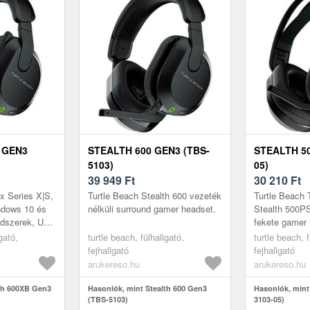
 GEN3
STEALTH 600 GEN3 (TBS-
STEALTH 50
5103)
05)
39 949
Ft
30 210
Ft
x Series X|S,
Turtle Beach Stealth 600 vezeték
Turtle Beach
ndows 10 és
nélküli surround gamer headset.
Stealth 500PS
ndszerek, USB
fekete gamer
b
Termékleírás
gató,
turtle beach, fülhallgató,
turtle beach, f
5 ÉS PS4
hangélmény A
fejhallgató
fejhallgató
Superhuman H
arukereso.hu
arukereso.hu
lth 600XB Gen3
Hasonlók, mint Stealth 600 Gen3
Hasonlók, mint
(TBS-5103)
3103-05)