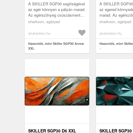
A SKILLER SGP30 segítségével
A SKILLER SGP30 
az egér könnyen a pályán marad.
az egered könnyed
Az egérszőnyeg csúszásmentes
marad. Az egérsző
talpának köszönhetően az egér
csúszásmentes tal
sharkoon, egérpad
sharkoon, egérpad
pontosan mozog a felületen....
köszönhetően az eg
mozog a felület...
arukereso.hu
arukereso.hu
Hasonlók, mint Skiller SGP30 Arrow
Hasonlók, mint Skill
XXL
SKILLER SGP30 D6 XXL
SKILLER SGP30