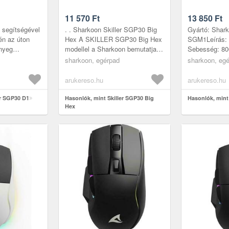
11 570
Ft
13 850
Ft
segítségével
. . Sharkoon Skiller SGP30 Big
Gyártó: Shark
én az úton
Hex A SKILLER SGP30 Big Hex
SGM1Leírás: -
nyeg
modellel a Sharkoon bemutatja
Sebesség: 8
pának
eddigi legnagyobb egéralátétjét.
Software- Beé
sharkoon, egérpad
sharkoon, egé
ér precízen
Kolosszális méreteivel a ...
kB- Elmenthető
arukereso.hu
arukereso.hu
er SGP30 D1
Hasonlók, mint Skiller SGP30 Big
Hasonlók, mint
Hex