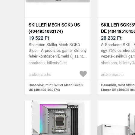
SKILLER MECH SGK3 US
SKILLER SGK55
(4044951032174)
DE (4044951045
19 522
Ft
28 232
Ft
Sharkoon Skiller Mech SGK3
A Sharkoon SKIL
Blue – A precíziós gamer élmény
egy 75%-os elrend
fehér köntösben!Emeld új szintre
vezeték nélküli ga
a játékélményt a Sharkoon
billentyűzet fehér 
sharkoon, billentyűzet
sharkoon, billentyű
Skiller Mech SGK3 Blue
kiosztással. Shark
mechan...
kapcsolókkal...
arukereso.hu
arukereso.hu
Hasonlók, mint Skiller Mech SGK3
Hasonlók, mint Skil
US (4044951032174)
Linear DE (404495104