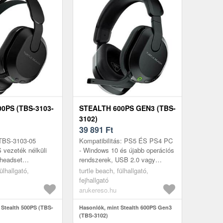
0PS (TBS-3103-
STEALTH 600PS GEN3 (TBS-
3102)
39 891
Ft
 TBS-3103-05
Kompatibilitás: PS5 ÉS PS4 PC
 vezeték nélküli
- Windows 10 és újabb operációs
 headset
rendszerek, USB 2.0 vagy
 Magával ragadó
magasabb verziószámmal
ülhallgató,
turtle beach, fülhallgató,
 Spatial Audio és
Bluetooth®-felszereltségű mobil
fejhallgató
e...
eszkö...
arukereso.hu
 Stealth 500PS (TBS-
Hasonlók, mint Stealth 600PS Gen3
(TBS-3102)