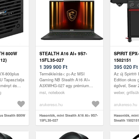
TH 800W
STEALTH A16 AI+ 9S7-
SPIRIT EPX
12)
15FL35-027
1502151
1 399 900
Ft
395 020
Ft
X-800plus
Termékleírás< p>Az MSI
Az új Spirit®
 Tapasztalja
Gaming NB Stealth A16 AI+
Edition okos g
tményt és
A3XWHG-027 egy prémium
égővel, Sear 
z
kategóriás laptop, amelyet
képes digitál
g
msi, notebook
weber, grillsü
X-800plus
kifejezetten játékosok és kreatív
oldalsó égővel
y min...
szakemberek sz...
arukereso.hu
arukereso.hu
us Stealth 800W
Hasonlók, mint Stealth A16 AI+ 9S7-
Hasonlók, mint
15FL35-027
Stealth 150215