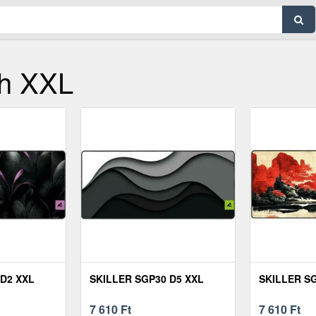
th XXL
 D2 XXL
SKILLER SGP30 D5 XXL
SKILLER SG
7 610
Ft
7 610
Ft