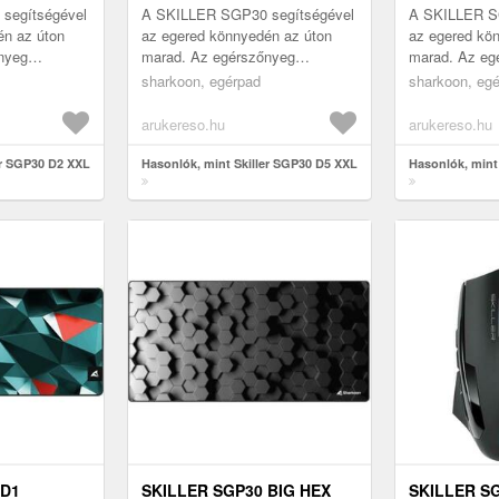
segítségével
A SKILLER SGP30 segítségével
A SKILLER S
én az úton
az egered könnyedén az úton
az egered kö
nyeg
marad. Az egérszőnyeg
marad. Az eg
pának
csúszásmentes talpának
csúszásmente
sharkoon, egérpad
sharkoon, eg
ér precízen
köszönhetően az egér precízen
köszönhetően
mozog a felület...
mozog a felüle
arukereso.hu
arukereso.hu
er SGP30 D2 XXL
Hasonlók, mint Skiller SGP30 D5 XXL
Hasonlók, mint
 D1
SKILLER SGP30 BIG HEX
SKILLER S