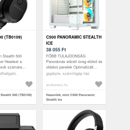
0 (TB0109)
C500 PANORAMIC STEALTH
ICE
38 055
Ft
h Stealth 500
FŐBB TULAJDONSÁG
er Headset a
Panorámás edzett üveg elülső és
osok számára
oldalsó panelek Optimalizált
 a kiváló hangzás és
légáramlás kialakítás Támogatja
ülhallgató,
gigabyte, számítógép ház
idő mellett a
a Back-Connect
alaplaptervezést, komp...
arukereso.hu
 Stealth 500 (TB0109)
Hasonlók, mint C500 Panoramic
Stealth Ice