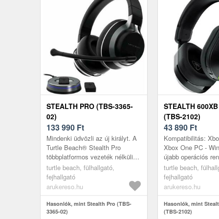
STEALTH PRO (TBS-3365-
STEALTH 600XB
02)
(TBS-2102)
133 990
Ft
43 890
Ft
Mindenki üdvözli az új királyt. A
Kompatibilitás: Xbo
Turtle Beach® Stealth Pro
Xbox One PC - Wi
többplatformos vezeték nélküli
újabb operációs re
headset a legjobb prémium
2.0 vagy magasab
turtle beach, fülhallgató,
turtle beach, fülhall
szolgáltatásokat kínálja játék...
verziószámmal PS
fejhallgató
fejhallgató
Bluetooth®-...
arukereso.hu
arukereso.hu
Hasonlók, mint Stealth Pro (TBS-
Hasonlók, mint Stea
3365-02)
(TBS-2102)