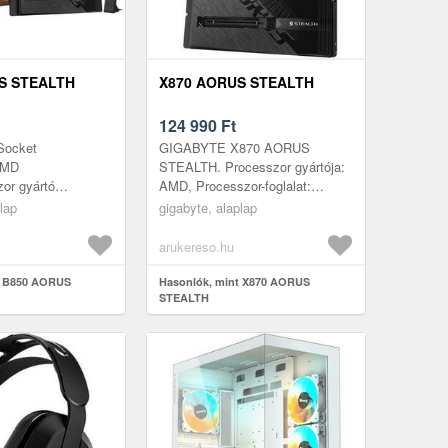
S STEALTH
X870 AORUS STEALTH
124 990
Ft
Socket
GIGABYTE X870 AORUS
AMD
STEALTH. Processzor gyártója:
or gyártó
AMD, Processzor-foglalat:
típusa
Socket AM5, Kompatibilis
lap
gigabyte, alaplap
tyaVideokártya
processzor sorozata: AMD
pressMulti
Ryzen 7000 Series, AM...
arukereso.hu
 NincsDVI Ni...
t B850 AORUS
Hasonlók, mint X870 AORUS
STEALTH