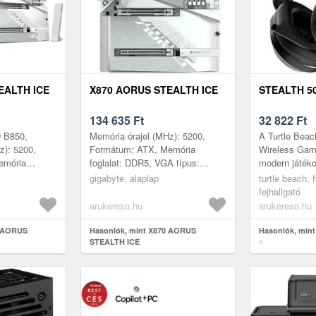
EALTH ICE
X870 AORUS STEALTH ICE
STEALTH 50
134 635
Ft
32 822
Ft
D B850,
Memória órajel (MHz): 5200,
A Turtle Beac
z): 5200,
Formátum: ATX, Memória
Wireless Gam
emória
foglalat: DDR5, VGA típus:
modern játék
ocesszor
Nincs, Memória foglalatok
készült, akik
gigabyte, alaplap
turtle beach, f
 M. 2
száma: 4, M. 2 csatlakozó: Van,
a hosszú üzem
fejhallgató
GA...
HDMI kimene...
teljes mo...
arukereso.hu
arukereso.hu
0 AORUS
Hasonlók, mint X870 AORUS
Hasonlók, mint
STEALTH ICE