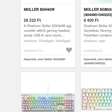
SKILLER SGH40W
SKILLER SGM35
(4044951040223
28 232
Ft
8 400
Ft
A Sharkoon Skiller SGH40W egy
Sharkoon Skiller 
vezeték nélküli gaming headset,
Vezetékes Gaming 
amely USB-A nano vevőn
FehérNem mindennap
keresztül csatlakozik, de 3, 5
és ergonómiát kíná
sharkoon, fülhallgató, fejhallgató
sharkoon, egér
mm-es jack csatlakozóval
számára, a Sharkoo
kábele...
SGM35 ve...
arukereso.hu
arukereso.hu
Hasonlók, mint Skiller SGH40W
Hasonlók, mint Skill
(4044951040223)