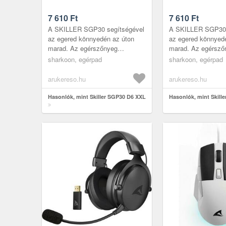
7 610
Ft
7 610
Ft
A SKILLER SGP30 segítségével
A SKILLER SGP30 
az egered könnyedén az úton
az egered könnyed
marad. Az egérszőnyeg
marad. Az egérsző
csúszásmentes talpának
csúszásmentes tal
sharkoon, egérpad
sharkoon, egérpad
köszönhetően az egér precízen
köszönhetően az eg
mozog a felület...
mozog a felület...
arukereso.hu
arukereso.hu
Hasonlók, mint Skiller SGP30 D6 XXL
Hasonlók, mint Skill