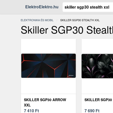
ElektroElektro.hu
ELEKTRONIKA ÉS MOBIL
JELENLEGI:
SKILLER SGP30 STEALTH XXL
Skiller SGP30 Steal
SKILLER SGP30 ARROW
SKILLER SGP30
XXL
7 410
Ft
7 690
Ft