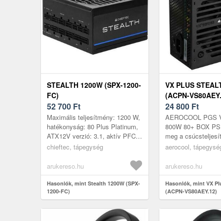
STEALTH 1200W (SPX-1200-
VX PLUS STEAL
FC)
(ACPN-VS80AEY.
52 700
Ft
24 800
Ft
Maximális teljesítmény: 1200 W,
AEROCOOL PGS V
hatékonyság: 80 Plus Platinum,
800W 80+ BOX PSU
ATX12V verzió: 3.1, aktív PFC
meg a csúcsteljesí
(≥0, 95), +12V1 ág: 100 A
megbízhatóságot a
chieftec, tápegység
aerocool, tápegysé
(összesen 1200 W), +5V: 20 A...
AEROCOOL PGS V
tápegységgel, amel
arukereso.hu
arukereso.hu
Hasonlók, mint Stealth 1200W (SPX-
Hasonlók, mint VX Pl
1200-FC)
(ACPN-VS80AEY.12)