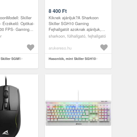
8 400
Ft
oonModell: Skiller
Kiknek ajánljuk?A Sharkoon
 Érzékelő: Optikai-
Skiller SGH10 Gaming
000 FPS- Gaming
Fejhallgatót azoknak ajánljuk,
pített memória: 16
akik szeretik a játékokat és
r
sharkoon, fülhallgató, fejhallgató
 profilok...
fontos számukra a kiváló
hangminőség. A...
arukereso.hu
 Skiller SGM1
Hasonlók, mint Skiller SGH10