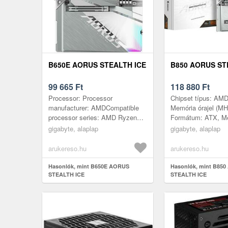
B650E AORUS STEALTH ICE
B850 AORUS ST
99 665
Ft
118 880
Ft
Processor: Processor
Chipset típus: AM
manufacturer: AMDCompatible
Memória órajel (MH
processor series: AMD Ryzen
Formátum: ATX, M
9000 Series, AMD Ryzen 8000
foglalat: DDR5, Pr
gigabyte, alaplap
gigabyte, alaplap
Series, AMD Ryzen 7000
foglalat: AMD AM5,
SeriesProcessor soc...
csatlakozó: Van, V
arukereso.hu
arukereso.hu
Hasonlók, mint B650E AORUS
Hasonlók, mint B85
STEALTH ICE
STEALTH ICE