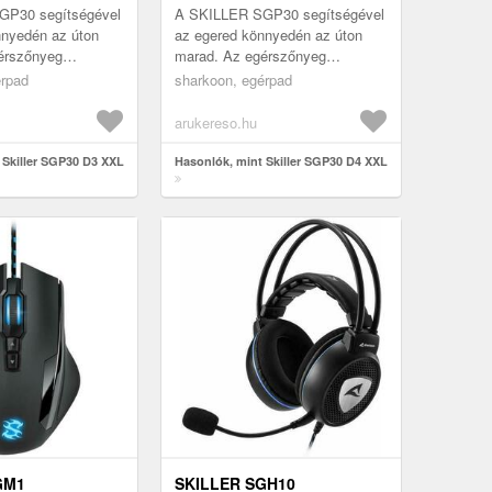
GP30 segítségével
A SKILLER SGP30 segítségével
nnyedén az úton
az egered könnyedén az úton
érszőnyeg
marad. Az egérszőnyeg
s talpának
csúszásmentes talpának
érpad
sharkoon, egérpad
 az egér precízen
köszönhetően az egér precízen
t...
mozog a felület...
arukereso.hu
 Skiller SGP30 D3 XXL
Hasonlók, mint Skiller SGP30 D4 XXL
GM1
SKILLER SGH10