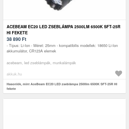
ACEBEAM EC20 LED ZSEBLÁMPA 2500LM 6500K SFT-25R
HI FEKETE
38 890
Ft
- Típus: Li-Ion - Méret: 25mm - kompatibilis modellek: 18650 Li-Ion
akkumulátor, CR123A elemek
acebeam, led zseblámpák, munkalámpák
akkuk.hu
Hasonlók, mint AceBeam EC20 LED zseblámpa 2500lm 6500K SFT-25R HI
fekete