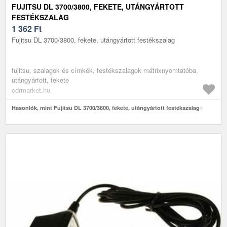
FUJITSU DL 3700/3800, FEKETE, UTÁNGYÁRTOTT
FESTÉKSZALAG
1 362
Ft
Fujitsu DL 3700/3800, fekete, utángyártott festékszalag
fujitsu, szalagok és címkék, festékszalagok mátrixnyomtatóba,
utángyártott, fekete
cdrmarket.hu
Hasonlók, mint Fujitsu DL 3700/3800, fekete, utángyártott festékszalag