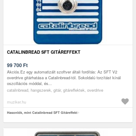
CATALINBREAD SFT GITÁREFFEKT
99 700
Ft
Akciós.Ez egy automatizált szoftver általi fordítás: Az SFT V2
overdrive gitárhatása a Catalinbread-tól. Sokoldalú torzítást kínál
oszcillációs móddal, és...
catalinbread, hangszerek, gitár, gitáreffektek, overdrive
muziker.hu
Hasonlók, mint Catalinbread SFT Gitáreffekt