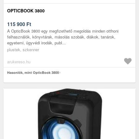
OPTICBOOK 3800
115 900
Ft
A OpticBook 3800 egy megfizethető megoldás minden otthoni
felhasználók, könyvtárak, másolás szobák, diákok, tanárok,
egyetemi, ügyvédi irodák, publ...
plustek, szkenner
arukereso.hu
Hasonlók, mint OpticBook 3800