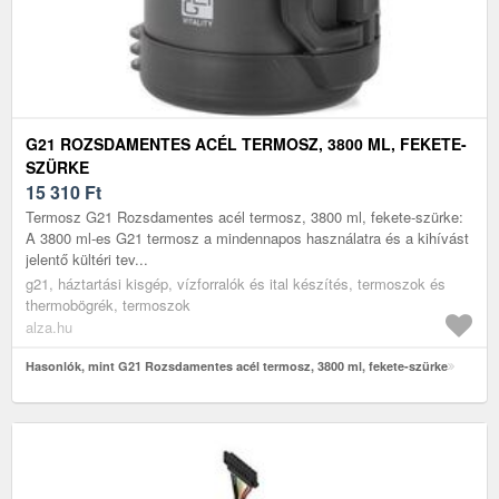
G21 ROZSDAMENTES ACÉL TERMOSZ, 3800 ML, FEKETE-
SZÜRKE
15 310
Ft
Termosz G21 Rozsdamentes acél termosz, 3800 ml, fekete-szürke:
A 3800 ml-es G21 termosz a mindennapos használatra és a kihívást
jelentő kültéri tev...
g21, háztartási kisgép, vízforralók és ital készítés, termoszok és
thermobögrék, termoszok
alza.hu
Hasonlók, mint G21 Rozsdamentes acél termosz, 3800 ml, fekete-szürke