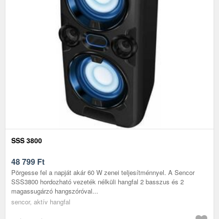
SSS 3800
48 799
Ft
Pörgesse fel a napját akár 60 W zenei teljesítménnyel. A Sencor
SSS3800 hordozható vezeték nélküli hangfal 2 basszus és 2
magassugárzó hangszóróval...
sencor, aktív hangfal