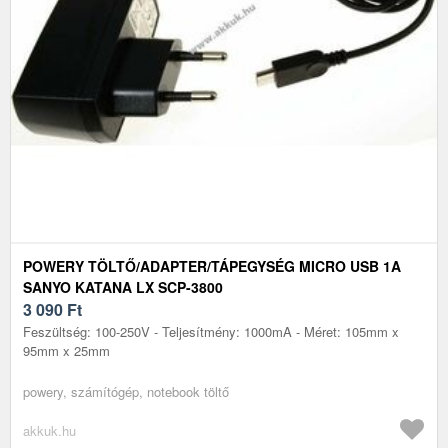
POWERY TÖLTŐ/ADAPTER/TÁPEGYSÉG MICRO USB 1A
SANYO KATANA LX SCP-3800
3 090
Ft
Feszültség: 100-250V - Teljesítmény: 1000mA - Méret: 105mm x
95mm x 25mm
powery, számítógép, notebook töltő
akkuk.hu