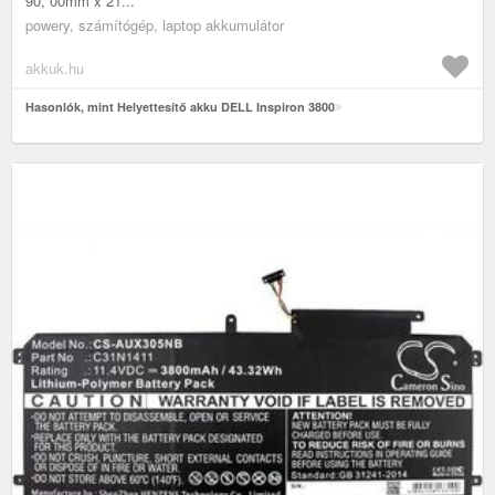
90, 00mm x 21...
powery, számítógép, laptop akkumulátor
akkuk.hu
Hasonlók, mint Helyettesítő akku DELL Inspiron 3800