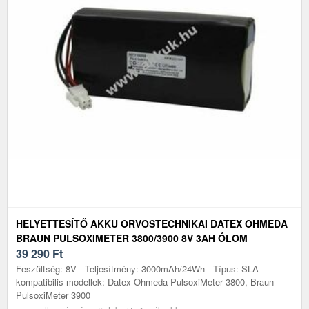
HELYETTESÍTŐ AKKU ORVOSTECHNIKAI DATEX OHMEDA
BRAUN PULSOXIMETER 3800/3900 8V 3AH ÓLOM
39 290
Ft
Feszültség: 8V - Teljesítmény: 3000mAh/24Wh - Típus: SLA -
kompatibilis modellek: Datex Ohmeda PulsoxiMeter 3800, Braun
PulsoxiMeter 3900