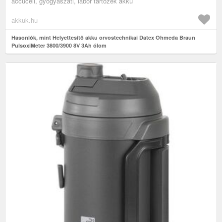
accucell, gyógyászati, labor tartozék akku
akkuk.hu
Hasonlók, mint Helyettesítő akku orvostechnikai Datex Ohmeda Braun
PulsoxiMeter 3800/3900 8V 3Ah ólom