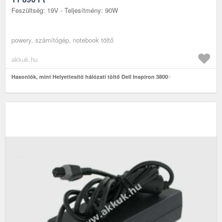
Feszültség: 19V - Teljesítmény: 90W
powery, számítógép, notebook töltő
akkuk.hu
Hasonlók, mint Helyettesítő hálózati töltő Dell Inspiron 3800