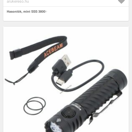
arukereso.hu
Hasonlók, mint SSS 3800