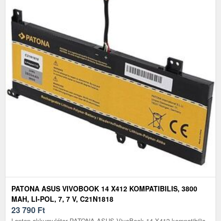
PATONA ASUS VIVOBOOK 14 X412 KOMPATIBILIS, 3800
MAH, LI-POL, 7, 7 V, C21N1818
23 790
Ft
Laptop akkumulátor PATONA ASUS VivoBook 14 X412 kompatibilis,