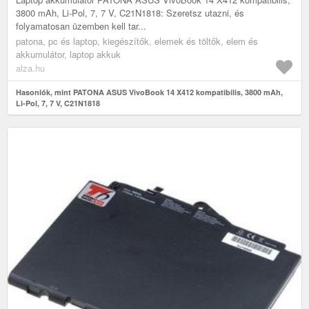
3800 mAh, Li-Pol, 7, 7 V, C21N1818: Szeretsz utazni, és
folyamatosan üzemben kell tar...
patona, pc és laptop, kiegészítők, elemek és töltők, elem és
akkumulátor, laptop akkuk
alza.hu
Hasonlók, mint PATONA ASUS VivoBook 14 X412 kompatibilis, 3800 mAh,
Li-Pol, 7, 7 V, C21N1818