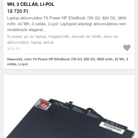
WH, 3 CELLÁS, LI-POL
18 720
Ft
Laptop akkumulátor T6 Power HP EliteBook 725 G3, 820 G3, 3800
mAh, 43 Wh, 3 cellás, Li-pol: Laptopod jelenlegi akkumulátora nem
rendelkezik elegend...
t6 power, pc és laptop, kiegészítők, elemek és töltők, elem és
akkumulátor, laptop akkuk
alza.hu
Hasonlók, mint T6 Power HP EliteBook 725 G3, 820 G3, 3800 mAh, 43 Wh, 3
cellás, Li-pol