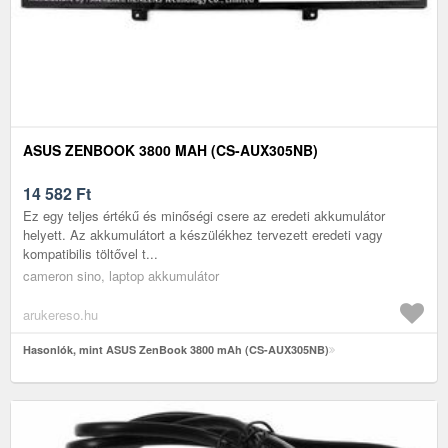
ASUS ZENBOOK 3800 MAH (CS-AUX305NB)
14 582
Ft
Ez egy teljes értékű és minőségi csere az eredeti akkumulátor
helyett. Az akkumulátort a készülékhez tervezett eredeti vagy
kompatibilis töltővel t...
cameron sino, laptop akkumulátor
arukereso.hu
Hasonlók, mint ASUS ZenBook 3800 mAh (CS-AUX305NB)