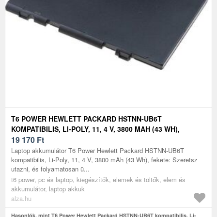
T6 POWER HEWLETT PACKARD HSTNN-UB6T
KOMPATIBILIS, LI-POLY, 11, 4 V, 3800 MAH (43 WH),
FEKETE
19 170
Ft
Laptop akkumulátor T6 Power Hewlett Packard HSTNN-UB6T
kompatibilis, Li-Poly, 11, 4 V, 3800 mAh (43 Wh), fekete: Szeretsz
utazni, és folyamatosan ü...
t6 power, pc és laptop, kiegészítők, elemek és töltők, elem és
akkumulátor, laptop akkuk
alza.hu
Hasonlók, mint T6 Power Hewlett Packard HSTNN-UB6T kompatibilis, Li-