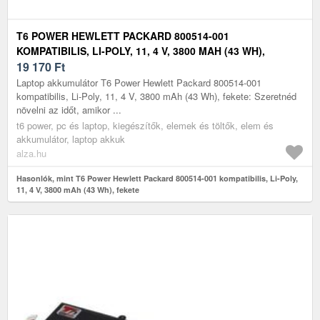
T6 POWER HEWLETT PACKARD 800514-001
KOMPATIBILIS, LI-POLY, 11, 4 V, 3800 MAH (43 WH),
FEKETE
19 170
Ft
Laptop akkumulátor T6 Power Hewlett Packard 800514-001
kompatibilis, Li-Poly, 11, 4 V, 3800 mAh (43 Wh), fekete: Szeretnéd
növelni az időt, amikor ...
t6 power, pc és laptop, kiegészítők, elemek és töltők, elem és
akkumulátor, laptop akkuk
alza.hu
Hasonlók, mint T6 Power Hewlett Packard 800514-001 kompatibilis, Li-Poly,
11, 4 V, 3800 mAh (43 Wh), fekete