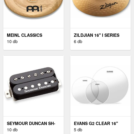
MEINL CLASSICS
ZILDJIAN 16'' I SERIES
CUSTOM 16" CHINA
10 db
CRASH
6 db
SEYMOUR DUNCAN SH-
EVANS G2 CLEAR 16"
6N NECK FEKETE
10 db
ÁTLÁTSZÓ DOBBŐR
5 db