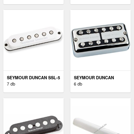
SEYMOUR DUNCAN SSL-5
SEYMOUR DUNCAN
FEHÉR
7 db
PSYCLONE VINTAGE
6 db
BRIDGE