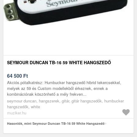
SEYMOUR DUNCAN TB-16 59 WHITE HANGSZEDŐ
64 500
Ft
Akciós.pótalkatrész: Humbucker hangszedő hibrid tekercsekkel,
melyek az 59 és Custom modellekből érkeznek, ennek a
kombinációnak köszönhető a mély frekven...
seymour duncan, hangszerek, gitár, gitár hangszedők, humbucker
hangszedők, white
muziker.hu
Hasonlók, mint Seymour Duncan TB-16 59 White Hangszedő