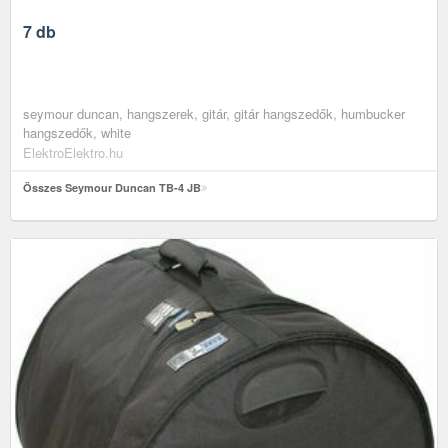
7 db
seymour duncan, hangszerek, gitár, gitár hangszedők, humbucker
hangszedők, white
ElektroElektro.hu
Összes Seymour Duncan TB-4 JB