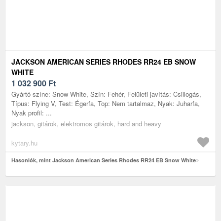
JACKSON AMERICAN SERIES RHODES RR24 EB SNOW
WHITE
1 032 900
Ft
Gyártó színe: Snow White, Szín: Fehér, Felületi javítás: Csillogás,
Típus: Flying V, Test: Égerfa, Top: Nem tartalmaz, Nyak: Juharfa,
Nyak profil: ...
jackson, gitárok, elektromos gitárok, hard and heavy
kytary.hu
Hasonlók, mint Jackson American Series Rhodes RR24 EB Snow White