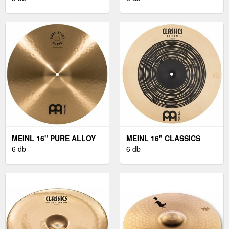
CRASH
MEINL 16" PURE ALLOY
MEINL 16" CLASSICS
MEDIUM CRASH
6 db
CUSTOM DUAL CRASH
6 db