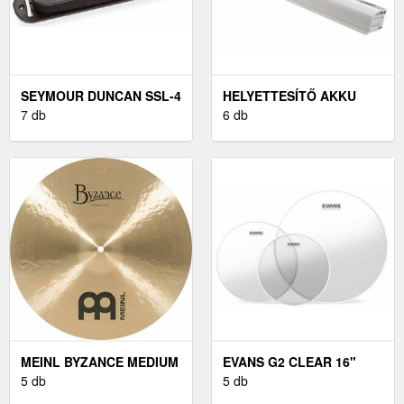
SEYMOUR DUNCAN SSL-4
HELYETTESÍTŐ AKKU
FEKETE
7 db
TÍPUS 934T2780F FEHÉR
6 db
MEINL BYZANCE MEDIUM
EVANS G2 CLEAR 16"
CRASH CINTÁNYÉR 16"
5 db
DOBBŐR
5 db