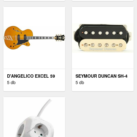
D'ANGELICO EXCEL 59
SEYMOUR DUNCAN SH-4
VINTAGE NATURAL
5 db
ZEB
5 db