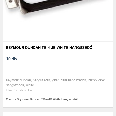
SEYMOUR DUNCAN TB-4 JB WHITE HANGSZEDŐ
10 db
seymour duncan, hangszerek, gitár, gitár hangszedők, humbucker
hangszedők, white
ElektroElektro.hu
Összes Seymour Duncan TB-4 JB White Hangszedő