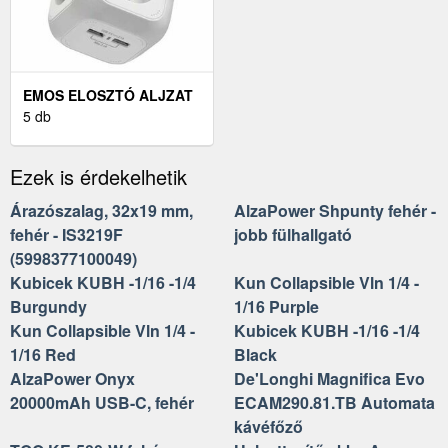
EMOS ELOSZTÓ ALJZAT
2×, FEHÉR
5 db
Ezek is érdekelhetik
Árazószalag, 32x19 mm,
AlzaPower Shpunty fehér -
fehér - IS3219F
jobb fülhallgató
(5998377100049)
Kubicek KUBH -1/16 -1/4
Kun Collapsible Vln 1/4 -
Burgundy
1/16 Purple
Kun Collapsible Vln 1/4 -
Kubicek KUBH -1/16 -1/4
1/16 Red
Black
AlzaPower Onyx
De'Longhi Magnifica Evo
20000mAh USB-C, fehér
ECAM290.81.TB Automata
kávéfőző