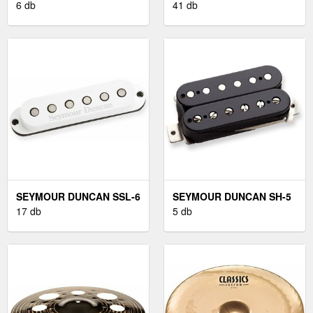
4-RWRP
6 db
JB FEKETE
41 db
SEYMOUR DUNCAN SSL-6
SEYMOUR DUNCAN SH-5
CUSTOM FLAT STRAT
17 db
7 BRIDGE FEKETE
5 db