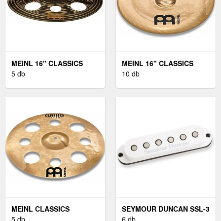
MEINL 16" CLASSICS
MEINL 16" CLASSICS
CUSTOM DARK TRASH
5 db
CUSTOM CHINA
10 db
CRASH
MEINL CLASSICS
SEYMOUR DUNCAN SSL-3
CUSTOM 16" TRASH
5 db
FEHÉR
6 db