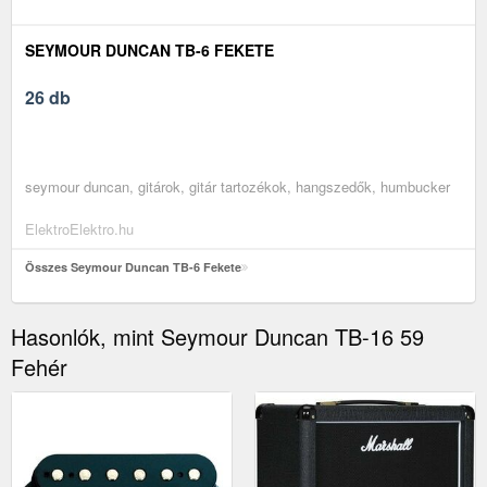
SEYMOUR DUNCAN TB-6 FEKETE
26 db
seymour duncan, gitárok, gitár tartozékok, hangszedők, humbucker
ElektroElektro.hu
Összes Seymour Duncan TB-6 Fekete
Hasonlók, mint Seymour Duncan TB-16 59
Fehér