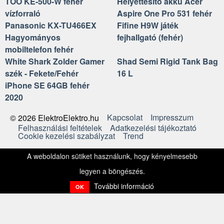
TOO KE-500-W fehér
Helyettesítő akku Acer
vízforraló
Aspire One Pro 531 fehér
Panasonic KX-TU466EX
Fifine H9W játék
Hagyományos
fejhallgató (fehér)
mobiltelefon fehér
White Shark Zolder Gamer
Shad Semi Rigid Tank Bag
szék - Fekete/Fehér
16 L
iPhone SE 64GB fehér
2020
Kapcsolat
Impresszum
© 2026 ElektroElektro.hu
Felhasználási feltételek
Adatkezelési tájékoztató
Cookie kezelési szabályzat
Trend
A weboldalon sütiket használunk, hogy kényelmesebb
legyen a böngészés.
További információ
OK