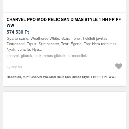
CHARVEL PRO-MOD RELIC SAN DIMAS STYLE 1 HH FR PF
WW
574 530
Ft
Gyártó színe: Weathered White, Szín: Fehér, Felületi javítás:
Distressed, Típus: Stratocaster, Test: Égerfa, Top: Nem tartalmaz,
Nyak: Juharfa, Nya...
charvel, gitárok, elektromos gitárok, st modellek
kytary.hu
Hasonlók, mint Charvel Pro-Mod Relic San Dimas Style 1 HH FR PF WW