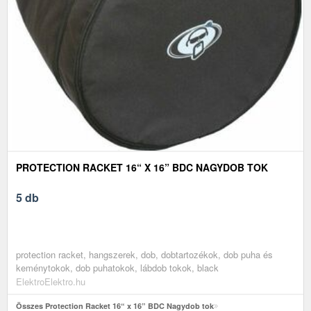
PROTECTION RACKET 16“ X 16” BDC NAGYDOB TOK
5 db
protection racket, hangszerek, dob, dobtartozékok, dob puha és
keménytokok, dob puhatokok, lábdob tokok, black
ElektroElektro.hu
Összes Protection Racket 16“ x 16” BDC Nagydob tok