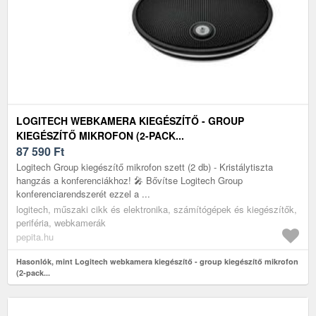
LOGITECH WEBKAMERA KIEGÉSZÍTŐ - GROUP
KIEGÉSZÍTŐ MIKROFON (2-PACK...
87 590
Ft
Logitech Group kiegészítő mikrofon szett (2 db) - Kristálytiszta
hangzás a konferenciákhoz! 🎤 Bővítse Logitech Group
konferenciarendszerét ezzel a ...
logitech, műszaki cikk és elektronika, számítógépek és kiegészítők,
periféria, webkamerák
pepita.hu
Hasonlók, mint Logitech webkamera kiegészítő - group kiegészítő mikrofon
(2-pack...