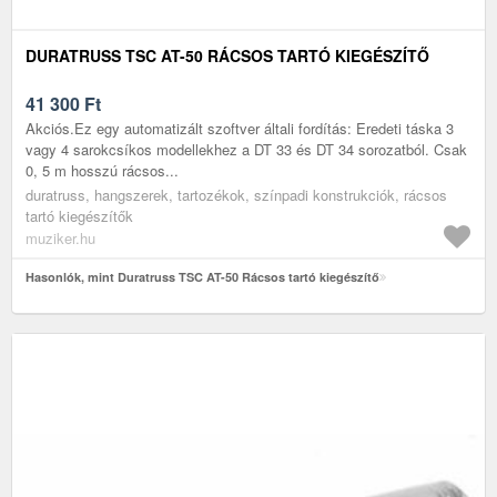
DURATRUSS TSC AT-50 RÁCSOS TARTÓ KIEGÉSZÍTŐ
41 300
Ft
Akciós.Ez egy automatizált szoftver általi fordítás: Eredeti táska 3
vagy 4 sarokcsíkos modellekhez a DT 33 és DT 34 sorozatból. Csak
0, 5 m hosszú rácsos...
duratruss, hangszerek, tartozékok, színpadi konstrukciók, rácsos
tartó kiegészítők
muziker.hu
Hasonlók, mint Duratruss TSC AT-50 Rácsos tartó kiegészítő