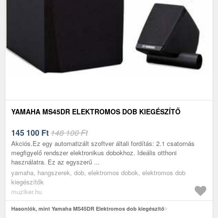
YAMAHA MS45DR ELEKTROMOS DOB KIEGÉSZÍTŐ
145 100
Ft
148 100 Ft
Akciós.Ez egy automatizált szoftver általi fordítás: 2.1 csatornás
megfigyelő rendszer elektronikus dobokhoz. Ideális otthoni
használatra. Ez az egyszerű ...
yamaha, hangszerek, dob, elektromos dobok, elektromos dob
kiegészítők
muziker.hu
Hasonlók, mint Yamaha MS45DR Elektromos dob kiegészítő