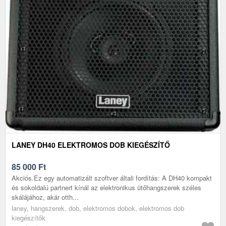
LANEY DH40 ELEKTROMOS DOB KIEGÉSZÍTŐ
85 000
Ft
Akciós.Ez egy automatizált szoftver általi fordítás: A DH40 kompakt
és sokoldalú partnert kínál az elektronikus ütőhangszerek széles
skálájához, akár otth...
laney, hangszerek, dob, elektromos dobok, elektromos dob
kiegészítők