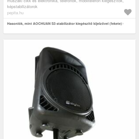
műszaki cikk és elektronika, telefonok, mobiltelefon kiegészítők,
képstabilizátorok
pepita.hu
Hasonlók, mint AOCHUAN S3 stabilizátor kiegészítő kijelzővel (fekete)