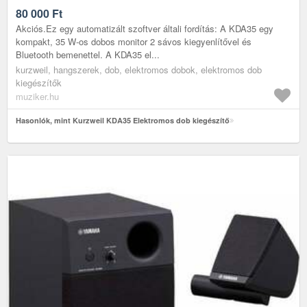
80 000
Ft
Akciós.Ez egy automatizált szoftver általi fordítás: A KDA35 egy
kompakt, 35 W-os dobos monitor 2 sávos kiegyenlítővel és
Bluetooth bemenettel. A KDA35 el...
kurzweil, hangszerek, dob, elektromos dobok, elektromos dob
kiegészítők
muziker.hu
Hasonlók, mint Kurzweil KDA35 Elektromos dob kiegészítő