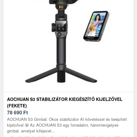
AOCHUAN S3 STABILIZÁTOR KIEGÉSZÍTŐ KIJELZŐVEL
(FEKETE)
78 690
Ft
AOCHUAN S3 Gimbal: Okos stabilizátor AI követéssel és beépített
kijelzővel 🤩 Az AOCHUAN S3 egy forradalmi, háromtengelyes
gimbal, amelyet kifejezet...