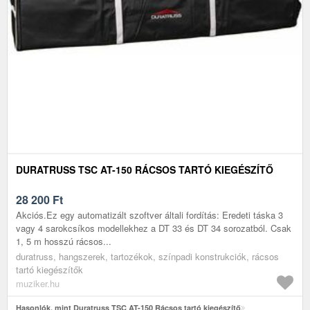
DURATRUSS TSC AT-150 RÁCSOS TARTÓ KIEGÉSZÍTŐ
28 200
Ft
Akciós.Ez egy automatizált szoftver általi fordítás: Eredeti táska 3
vagy 4 sarokcsíkos modellekhez a DT 33 és DT 34 sorozatból. Csak
1, 5 m hosszú rácsos...
duratruss, hangszerek, tartozékok, színpadi konstrukciók, rácsos
tartó kiegészítők
muziker.hu
Hasonlók, mint Duratruss TSC AT-150 Rácsos tartó kiegészítő