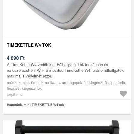
TIMEKETTLE W4 TOK
4 890
Ft
A TimeKettle W4 védőtokja: Fülhallgatóid biztonságban és
rendszerezetten! 🎧✨ Biztosítsd TimeKettle W4 fordító fülhallgatóid
maximális védelmét ezze...
műszaki cikk és elektronika, számítógépek és kiegészítők, periféria,
headset kiegészítők
pepita.hu
Hasonlók, mint TIMEKETTLE W4 tok