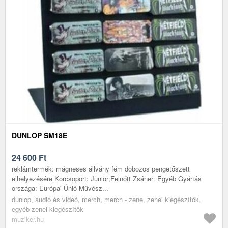
DUNLOP SM18E
24 600
Ft
reklámtermék: mágneses állvány fém dobozos pengetőszett
elhelyezésére Korcsoport: Junior;Felnőtt Zsáner: Egyéb Gyártás
országa: Európai Únió Művész...
dunlop, audio és videó, merch, merch - zene, zenei kiegészítők,
egyéb zenei kiegészítők
muziker.hu