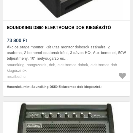
SOUNDKING DS50 ELEKTROMOS DOB KIEGÉSZÍTŐ
73 800
Ft
Akciós.stage monitor: két utas monitor dobosok számára, 2
csatorna, 2 bemenet csatornánként, 3 sávos EQ, Aux bemenet, 50W
teljesítmény, 10" mélysugárzó és...
soundking, hangszerek, dob, elektromos dobok, elektromos dob
kiegészítők
muziker.hu
Hasonlók, mint Soundking DS50 Elektromos dob kiegészítő