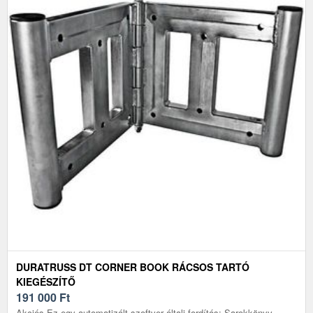
DURATRUSS DT CORNER BOOK RÁCSOS TARTÓ
KIEGÉSZÍTŐ
191 000
Ft
Akciós.Ez egy automatizált szoftver általi fordítás: Sarokkönyv