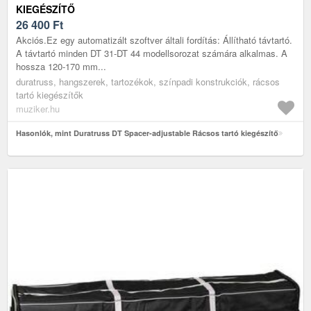
KIEGÉSZÍTŐ
26 400
Ft
Akciós.Ez egy automatizált szoftver általi fordítás: Állítható távtartó.
A távtartó minden DT 31-DT 44 modellsorozat számára alkalmas. A
hossza 120-170 mm...
duratruss, hangszerek, tartozékok, színpadi konstrukciók, rácsos
tartó kiegészítők
muziker.hu
Hasonlók, mint Duratruss DT Spacer-adjustable Rácsos tartó kiegészítő