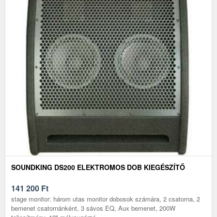
SOUNDKING DS200 ELEKTROMOS DOB KIEGÉSZÍTŐ
141 200
Ft
stage monitor: három utas monitor dobosok számára, 2 csatorna, 2
bemenet csatornánként, 3 sávos EQ, Aux bemenet, 200W