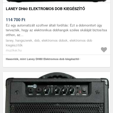
LANEY DH80 ELEKTROMOS DOB KIEGÉSZÍTŐ
114 700
Ft
Ez egy automatizált szoftver általi fordítás: Ezt a dobmonitort úgy
tervezték, hogy az elektronikus dobhangok széles skáláját biztosítsa
otthon, az...
laney, hangszerek, dob, elektromos dobok, elektromos dob
kiegészítők
muziker.hu
Hasonlók, mint Laney DH80 Elektromos dob kiegészítő