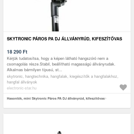
SKYTRONIC PÁROS PA DJ ÁLLVÁNYRÚD, KIFESZÍTŐVAS
18 290
Ft
Kérjük tudatosítsa, hogy a képen látható hangszóró nem a
csomagolás része.Stabil, beállítható magasságú állványrudak.
Alkalmas bármilyen típusú, st...
skytronic, hangtechnika, hangfalak, kiegészítők a hangfalakhoz,
hangfal állványok
electronic-star.hu
Hasonlók, mint Skytronic Páros PA DJ állványrúd, kifeszítővas