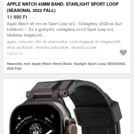
APPLE WATCH 45MM BAND: STARLIGHT SPORT LOOP
(SEASONAL 2022 FALL)
11 990
Ft
Apple Watch 45 mm-es Sport Loop szíj - Csillagfény (2022-es őszi
kollekció) ✨ Ez a gyönyörű, csillagfény színű Sport Loop szíj
tökéletes kiegészítő...
apple, műszaki cikk és elektronika, számítógépek és kiegészítők,
okos eszközök, okosóra tartozékok, okosóra szíjak
pepita.hu
Hasonlók, mint Apple Watch 45mm Band: Starlight Sport Loop (SEASONAL
2022 Fall)