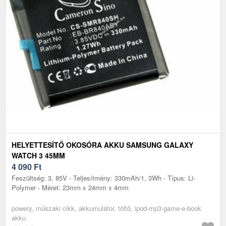
HELYETTESÍTŐ OKOSÓRA AKKU SAMSUNG GALAXY
WATCH 3 45MM
4 090
Ft
Feszültség: 3, 85V - Teljesítmény: 330mAh/1, 3Wh - Típus: Li-
Polymer - Méret: 23mm x 24mm x 4mm
powery, műszaki cikk, akkumulátor, töltő, ipod-mp3-game-e-book
akku