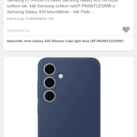
szilikon tok, kék Samsung szilikon tokEF-PA556TLEGWW a
Samsung Galaxy A55 készülékhez - kék Fede...
samsung, mobiltelefon tok
arukereso.hu
Hasonlók, mint Galaxy A55 Silicone Case light blue (EF-PA556TLEGWW)