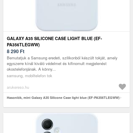
GALAXY A35 SILICONE CASE LIGHT BLUE (EF-
PA356TLEGWW)
8 290
Ft
Bemutatjuk a Samsung eredeti, szilikonból készült tokját, amely
egyszerre kínál kiváló védelmet és kifinomult megjelenést
okostelefonjának. A könny...
samsung, mobiltelefon tok
arukereso.hu
Hasonlók, mint Galaxy A35 Silicone Case light blue (EF-PA356TLEGWW)