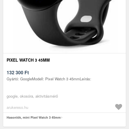
PIXEL WATCH 3 45MM
132 300
Ft
Gyártó: GoogleModell: Pixel Watch 3 45mmLeírás:
google, okosóra, aktivitásmérő
arukereso.hu
Hasonlók, mint Pixel Watch 3 45mm