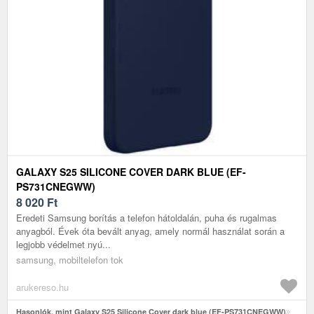
GALAXY S25 SILICONE COVER DARK BLUE (EF-
PS731CNEGWW)
8 020
Ft
Eredeti Samsung borítás a telefon hátoldalán, puha és rugalmas
anyagból. Évek óta bevált anyag, amely normál használat során a
legjobb védelmet nyú...
samsung, mobiltelefon tok
arukereso.hu
Hasonlók, mint Galaxy S25 Silicone Cover dark blue (EF-PS731CNEGWW)