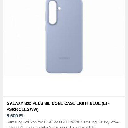
GALAXY S25 PLUS SILICONE CASE LIGHT BLUE (EF-
PS936CLEGWW)
6 600
Ft
Samsung Szilikon tok EF-PS936CLEGWWa Samsung GalaxyS25+-
világoskék Fedezze fel a Samsung szilikon tokot EF-