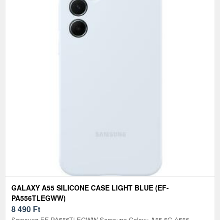
GALAXY A55 SILICONE CASE LIGHT BLUE (EF-
PA556TLEGWW)
8 490
Ft
Samsung EF-PA556TLEGWW Samsung Galaxy A55 5G A556,