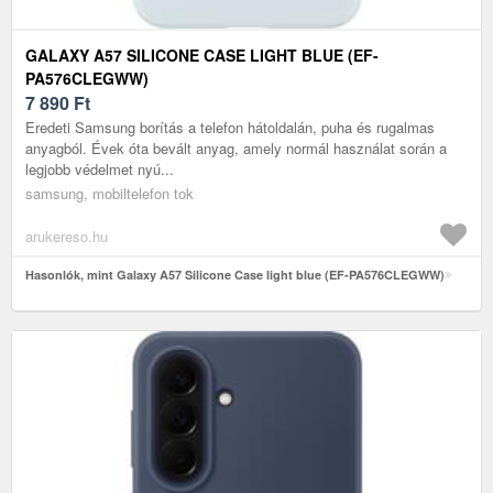
GALAXY A57 SILICONE CASE LIGHT BLUE (EF-
PA576CLEGWW)
7 890
Ft
Eredeti Samsung borítás a telefon hátoldalán, puha és rugalmas
anyagból. Évek óta bevált anyag, amely normál használat során a
legjobb védelmet nyú...
samsung, mobiltelefon tok
arukereso.hu
Hasonlók, mint Galaxy A57 Silicone Case light blue (EF-PA576CLEGWW)