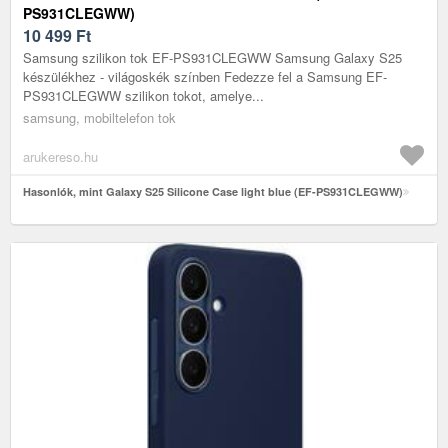
PS931CLEGWW)
10 499
Ft
Samsung szilikon tok EF-PS931CLEGWW Samsung Galaxy S25
készülékhez - világoskék színben Fedezze fel a Samsung EF-
PS931CLEGWW szilikon tokot, amelye...
samsung, mobiltelefon tok
arukereso.hu
Hasonlók, mint Galaxy S25 Silicone Case light blue (EF-PS931CLEGWW)