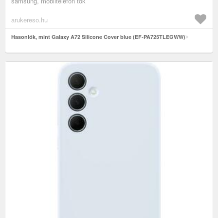
samsung, mobiltelefon tok
arukereso.hu
Hasonlók, mint Galaxy A72 Silicone Cover blue (EF-PA725TLEGWW)