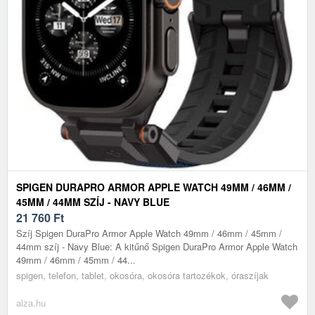
SPIGEN DURAPRO ARMOR APPLE WATCH 49MM / 46MM /
45MM / 44MM SZÍJ - NAVY BLUE
21 760
Ft
Szíj Spigen DuraPro Armor Apple Watch 49mm / 46mm / 45mm /
44mm szíj - Navy Blue: A kitűnő Spigen DuraPro Armor Apple Watch
49mm / 46mm / 45mm / 44...
spigen, telefon, tablet, okosóra, okosóra tartozékok, óraszíjak
alza.hu