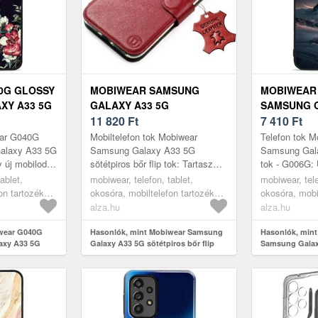
0G GLOSSY
MOBIWEAR SAMSUNG
MOBIWEAR
XY A33 5G
GALAXY A33 5G
SAMSUNG G
SÖTÉTPIROS BŐR FLIP TOK
11 820
Ft
FÉNYES TO
7 410
Ft
ear G040G
Mobiltelefon tok Mobiwear
Telefon tok M
alaxy A33 5G
Samsung Galaxy A33 5G
Samsung Gal
 új mobilod,
sötétpiros bőr flip tok: Tartasz
tok - G006G: Ú
setleg
attól, hogy az újonnan vásárolt
vásároltál, és
ablet,
mobiwear, telefon, tablet,
mobiwear, tele
ktikus
mobiltelefonodnak baja esik? A
sérülésektől?
on tartozékok,
okosóra, mobiltelefon tartozékok,
okosóra, mobi
kiv...
SA...
tokok
tokok
alza.hu
alza.hu
iwear G040G
Hasonlók, mint Mobiwear Samsung
Hasonlók, min
axy A33 5G
Galaxy A33 5G sötétpiros bőr flip
Samsung Galax
tok
- G006G