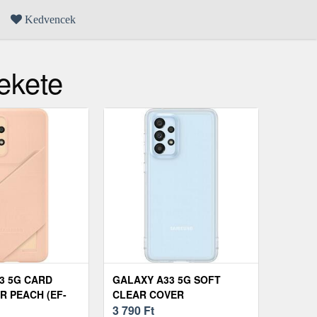
Kedvencek
ekete
3 5G CARD
GALAXY A33 5G SOFT
R PEACH (EF-
CLEAR COVER
GWW)
TRANSPARENT (EF-
3 790
Ft