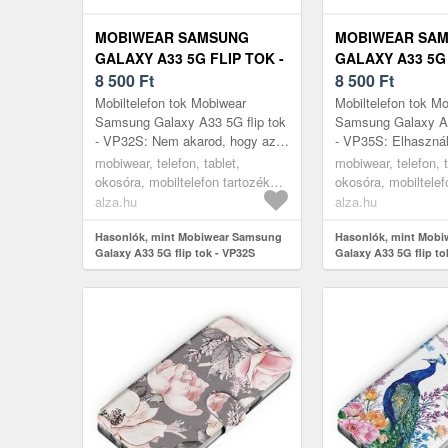
MOBIWEAR SAMSUNG
MOBIWEAR SA
GALAXY A33 5G FLIP TOK -
GALAXY A33 5G 
VP32S
8 500
Ft
VP35S
8 500
Ft
Mobiltelefon tok Mobiwear
Mobiltelefon tok M
Samsung Galaxy A33 5G flip tok
Samsung Galaxy A3
- VP32S: Nem akarod, hogy az
- VP35S: Elhasznál
új mobiltelefonod megsérüljön? A
telefon tokod, vagy
mobiwear, telefon, tablet,
mobiwear, telefon, t
remek SAMSUNG Galaxy A33
mobiltelefont vásár
okosóra, mobiltelefon tartozékok,
okosóra, mobiltelef
5G ...
elsőran...
tokok
tokok
alza.hu
alza.hu
Hasonlók, mint Mobiwear Samsung
Hasonlók, mint Mob
Galaxy A33 5G flip tok - VP32S
Galaxy A33 5G flip to