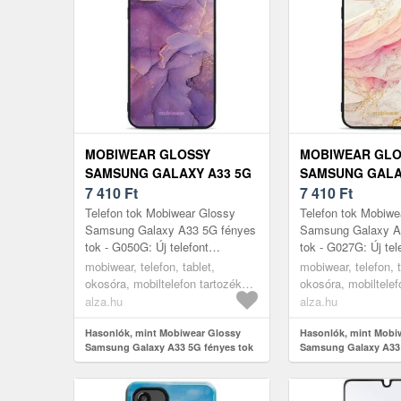
MOBIWEAR GLOSSY
MOBIWEAR GLO
SAMSUNG GALAXY A33 5G
SAMSUNG GALA
FÉNYES TOK - G050G
7 410
Ft
FÉNYES TOK - 
7 410
Ft
Telefon tok Mobiwear Glossy
Telefon tok Mobiwe
Samsung Galaxy A33 5G fényes
Samsung Galaxy A
tok - G050G: Új telefont
tok - G027G: Új tel
vásároltál, és félsz az esetleges
vásároltál, és féls
mobiwear, telefon, tablet,
mobiwear, telefon, t
sérülésektől? Ez a praktikus
sérülésektől? Ez
okosóra, mobiltelefon tartozékok,
okosóra, mobiltelef
SA...
Gala...
tokok
tokok
alza.hu
alza.hu
Hasonlók, mint Mobiwear Glossy
Hasonlók, mint Mobi
Samsung Galaxy A33 5G fényes tok
Samsung Galaxy A33 
- G050G
- G027G