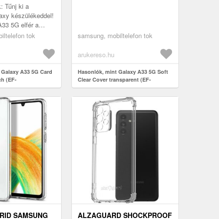
QA336TTEGWW)
: Tűnj ki a
xy készülékeddel!
33 5G elfér a
kkor megvan
ltelefon tok
samsung, mobiltelefon tok
e a nap folyamán
..
arukereso.hu
 Galaxy A33 5G Card
Hasonlók, mint Galaxy A33 5G Soft
ch (EF-
Clear Cover transparent (EF-
W)
QA336TTEGWW)
RID SAMSUNG
ALZAGUARD SHOCKPROOF