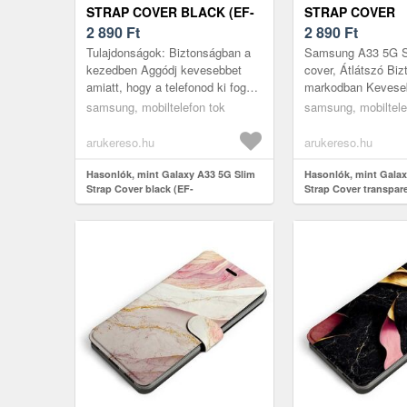
STRAP COVER BLACK (EF-
STRAP COVER
XA336CBEGWW)
2 890
Ft
TRANSPARENT (
2 890
Ft
XA336CTEGWW)
Tulajdonságok: Biztonságban a
Samsung A33 5G Sl
kezedben Aggódj kevesebbet
cover, Átlátszó Bi
amiatt, hogy a telefonod ki fog
markodban Keveseb
csúszni. Egyszerűen csúsztasd
aggódnia amiatt, ho
samsung, mobiltelefon tok
samsung, mobiltele
át az ujjad a kényelmesen el...
kiesik a kezéből. 
csú...
arukereso.hu
arukereso.hu
Hasonlók, mint Galaxy A33 5G Slim
Hasonlók, mint Galax
Strap Cover black (EF-
Strap Cover transpar
XA336CBEGWW)
XA336CTEGWW)