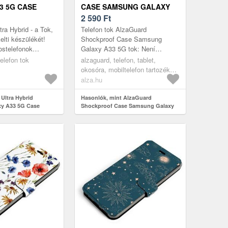
3 5G CASE
CASE SAMSUNG GALAXY
LEAR
A33 5G TOK
2 590
Ft
ra Hybrid - a Tok,
Telefon tok AlzaGuard
elti készülékét!
Shockproof Case Samsung
ostelefonok
Galaxy A33 5G tok: Není
orradalmába a
vyplněn Alternativní text k
elefon tok
alzaguard, telefon, tablet,
Hybriddel! Ezek a
fotografii!Az AlzaGuard
okosóra, mobiltelefon tartozékok,
Shockproof Case a Samsung...
tokok
alza.hu
 Ultra Hybrid
Hasonlók, mint AlzaGuard
y A33 5G Case
Shockproof Case Samsung Galaxy
ACS04317)
A33 5G tok