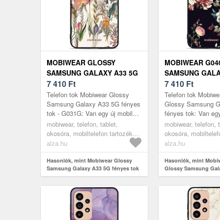
MOBIWEAR GLOSSY
MOBIWEAR G04
SAMSUNG GALAXY A33 5G
SAMSUNG GALA
FÉNYES TOK - G031G
7 410
Ft
FÉNYES TOK
7 410
Ft
Telefon tok Mobiwear Glossy
Telefon tok Mobiw
Samsung Galaxy A33 5G fényes
Glossy Samsung G
tok - G031G: Van egy új mobilod,
fényes tok: Van egy
és aggódsz, hogy esetleg
és aggódsz, hogy e
mobiwear, telefon, tablet,
mobiwear, telefon, t
megsérül? Ezen SAMSUNG
megsérül? Ez a pra
okosóra, mobiltelefon tartozékok,
okosóra, mobiltelef
Galaxy A3...
SAMSUNG G...
tokok
tokok
alza.hu
alza.hu
Hasonlók, mint Mobiwear Glossy
Hasonlók, mint Mob
Samsung Galaxy A33 5G fényes tok
Glossy Samsung Gal
- G031G
fényes tok