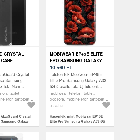
D CRYSTAL
MOBIWEAR EP45E ELITE
 CASE
PRO SAMSUNG GALAXY
ALAXY A33 5G
A33 5G ÜTÉSÁLLÓ TOK
10 560
Ft
lzaGuard Crystal
Telefon tok Mobiwear EP45E
ase Samsung
Elite Pro Samsung Galaxy A33
G tok: Není
5G ütésálló tok: Új telefont
ativní text k
vásároltál, és félsz az esetleges
efon, tablet,
mobiwear, telefon, tablet,
 AlzaGuard Crystal
sérülésektől? Eme SAMSUNG
ltelefon tartozékok,
okosóra, mobiltelefon tartozékok,
Ga...
tokok
alza.hu
 AlzaGuard Crystal
Hasonlók, mint Mobiwear EP45E
e Samsung Galaxy
Elite Pro Samsung Galaxy A33 5G
ütésálló tok