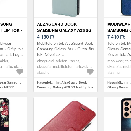
MSUNG
ALZAGUARD BOOK
MOBIWEAR
FLIP TOK -
SAMSUNG GALAXY A33 5G
SAMSUNG G
TEAL FLIP TOK
4 180
Ft
FÉNYES TO
7 410
Ft
obiwear
Mobiltelefon tok AlzaGuard Book
Telefon tok 
3 5G flip tok
Samsung Galaxy A33 5G teal flip
Glossy Sams
amiatt, hogy
tok: Növeli az
fényes tok: 
ellenállóképességetTegyél meg
vadi új telef
ablet,
alzaguard, telefon, tablet,
mobiwear, tele
sérül? A
mindent azért, hogy megvédd
Ezen prakti
on tartozékok,
okosóra, mobiltelefon tartozékok,
okosóra, mobi
telefonoda...
Galaxy...
tokok
tokok
alza.hu
alza.hu
iwear Samsung
Hasonlók, mint AlzaGuard Book
Hasonlók, min
ok - MX08S
Samsung Galaxy A33 5G teal flip tok
Glossy Samsun
fényes tok