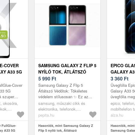
UE-COVER
SAMSUNG GALAXY Z FLIP 5
EPICO GLA
XY A33 5G
NYÍLÓ TOK, ÁTLÁTSZÓ
GALAXY A3
EKETE
5 990
Ft
3 360
Ft
llGlue-Cover
Samsung Galaxy Z Flip 5
Üvegfólia Ep
33 5G
Átlátszó Védőtok: Tökéletes
Galaxy A33 5
 A szuper
védelem stílusosan ✨ Ez az
üvegfólia megv
egvédi a
átlátszó védőtok tökéletesen
karcoktól, lee
et, okosóra,
samsung, műszaki cikk és
epico, telefon
, leejtéskor
illeszkedik a Samsung Galaxy Z
védelmet nyúj
ékok,
elektronika, telefonok,
mobiltelefon 
Flip 5 t...
telefontokok
üvegfóliák
pepita.hu
alza.hu
 FullGlue-
Hasonlók, mint Samsung Galaxy Z
Hasonlók, mint
xy A33 5G
Flip 5 nyíló tok, Átlátszó
Samsung Galax