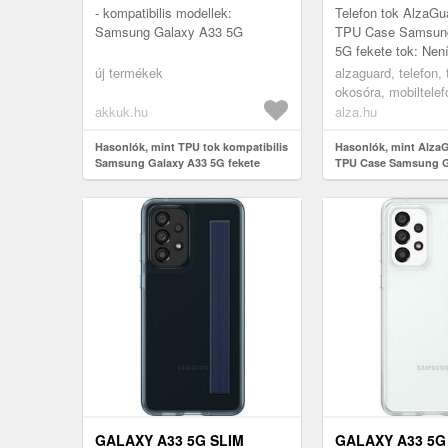
- kompatibilis modellek:
Telefon tok AlzaGu
Samsung Galaxy A33 5G
TPU Case Samsun
5G fekete tok: Nen
Alternativní text k f
új termékek
alzaguard, telefon, 
AlzaGuard Matte 
okosóra, mobiltelef
Sa...
tokok
akkuk.hu
alza.hu
Hasonlók, mint TPU tok kompatibilis
Hasonlók, mint Alza
Samsung Galaxy A33 5G fekete
TPU Case Samsung G
fekete tok
GALAXY A33 5G SLIM
GALAXY A33 5G