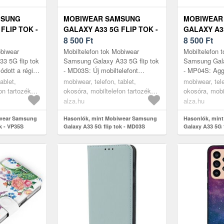
MSUNG
MOBIWEAR SAMSUNG
MOBIWEAR
FLIP TOK -
GALAXY A33 5G FLIP TOK -
GALAXY A33
MD03S
8 500
Ft
MP04S
8 500
Ft
obiwear
Mobiltelefon tok Mobiwear
Mobiltelefon 
3 5G flip tok
Samsung Galaxy A33 5G flip tok
Samsung Gala
ódott a régi
- MD03S: Új mobiltelefont
- MP04S: Agg
 új
vásároltál, és aggódsz, hogy
az újonnan vá
ablet,
mobiwear, telefon, tablet,
mobiwear, tele
oltál? Az
tönkremegy? A kitűnő minőségű
mobiltelefono
on tartozékok,
okosóra, mobiltelefon tartozékok,
okosóra, mobi
SAMSU...
kitűnő minősé
tokok
tokok
alza.hu
alza.hu
iwear Samsung
Hasonlók, mint Mobiwear Samsung
Hasonlók, min
k - VP35S
Galaxy A33 5G flip tok - MD03S
Galaxy A33 5G f