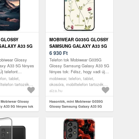
 GLOSSY
MOBIWEAR G035G GLOSSY
ALAXY A33 5G
SAMSUNG GALAXY A33 5G
K - G006G
FÉNYES TOK
6 930
Ft
obiwear Glossy
Telefon tok Mobiwear G035G
axy A33 5G fényes
Glossy Samsung Galaxy A33 5G
j telefont
fényes tok: Félsz, hogy vadi új
 félsz az esetleges
telefonod esetleg megsérül? Ez a
fon, tablet,
mobiwear, telefon, tablet,
 Ezen praktikus
praktikus SAMSUNG Galaxy A...
ltelefon tartozékok,
okosóra, mobiltelefon tartozékok,
tokok
alza.hu
t Mobiwear Glossy
Hasonlók, mint Mobiwear G035G
y A33 5G fényes tok
Glossy Samsung Galaxy A33 5G
fényes tok