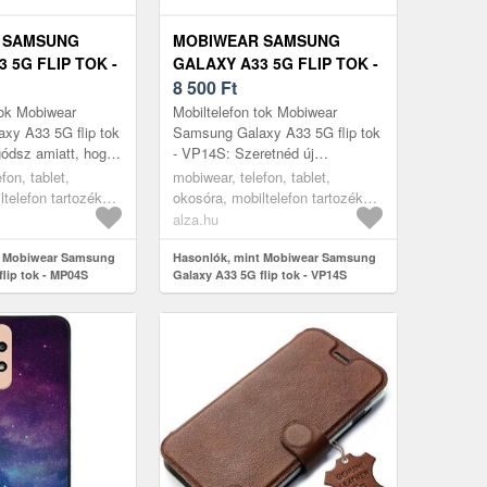
 SAMSUNG
MOBIWEAR SAMSUNG
 5G FLIP TOK -
GALAXY A33 5G FLIP TOK -
VP14S
8 500
Ft
tok Mobiwear
Mobiltelefon tok Mobiwear
xy A33 5G flip tok
Samsung Galaxy A33 5G flip tok
ódsz amiatt, hogy
- VP14S: Szeretnéd új
sárolt
mobiltelefonodat megóvni? A
fon, tablet,
mobiwear, telefon, tablet,
d megsérül? A
kiváló minőségű SAMSUNG
ltelefon tartozékok,
okosóra, mobiltelefon tartozékok,
...
Galaxy A33 5G mo...
tokok
alza.hu
t Mobiwear Samsung
Hasonlók, mint Mobiwear Samsung
lip tok - MP04S
Galaxy A33 5G flip tok - VP14S