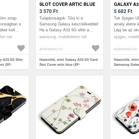
SLOT COVER ARTIC BLUE
GALAXY A3
EF-
(EF-OA336TLEGWW)
3 570
Ft
CRYSTAL C
5 682
Ft
(ACS04317)
im strap
Tulajdonságok: Tűnj ki a
Tok Spigen Ult
ztonságban a
Samsung Galaxy készülékeddel!
amely életre k
bet kell
Ha a Galaxy A33 5G elfér a
Lépj be az ok
gy a telefon
zsebedben, akkor megvan
védelmének f
fon tok
samsung, mobiltelefon tok
spigen, mobilt
Egyszerűen
minden, amire a nap folyamán
Spigen Ultra 
szükséged va...
t...
arukereso.hu
arukereso.hu
y A33 5G Slim
Hasonlók, mint Galaxy A33 5G Card
Hasonlók, mint
ent (EF-
Slot Cover artic blue (EF-
Samsung Galax
OA336TLEGWW)
crystal clear (