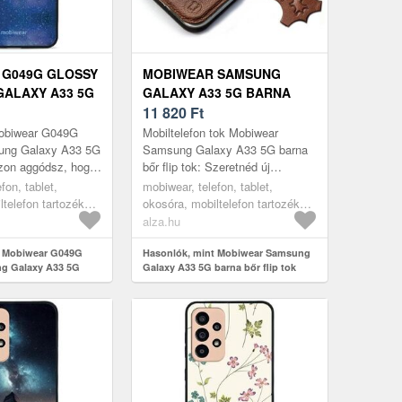
 G049G GLOSSY
MOBIWEAR SAMSUNG
ALAXY A33 5G
GALAXY A33 5G BARNA
K
BŐR FLIP TOK
11 820
Ft
Mobiwear G049G
Mobiltelefon tok Mobiwear
ung Galaxy A33 5G
Samsung Galaxy A33 5G barna
Azon aggódsz, hogy
bőr flip tok: Szeretnéd új
onod megsérülhet?
mobiltelefonodat megóvni? A
fon, tablet,
mobiwear, telefon, tablet,
kus SAMSUNG
praktikus SAMSUNG Galaxy
ltelefon tartozékok,
okosóra, mobiltelefon tartozékok,
A33 5G modell...
tokok
alza.hu
t Mobiwear G049G
Hasonlók, mint Mobiwear Samsung
g Galaxy A33 5G
Galaxy A33 5G barna bőr flip tok