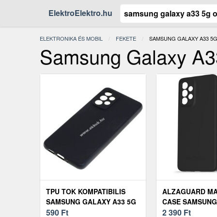
ElektroElektro.hu
ELEKTRONIKA ÉS MOBIL
FEKETE
JELENLEGI:
SAMSUNG GALAXY A33 5G
Samsung Galaxy A33 
TPU TOK KOMPATIBILIS
ALZAGUARD MA
SAMSUNG GALAXY A33 5G
CASE SAMSUNG
FEKETE
590
Ft
A33 5G FEKETE
2 390
Ft