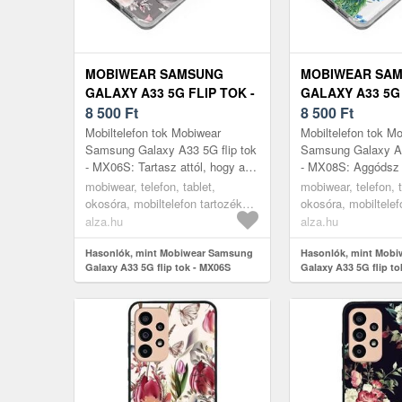
MOBIWEAR SAMSUNG
MOBIWEAR SA
GALAXY A33 5G FLIP TOK -
GALAXY A33 5G 
MX06S
8 500
Ft
MX08S
8 500
Ft
Mobiltelefon tok Mobiwear
Mobiltelefon tok M
Samsung Galaxy A33 5G flip tok
Samsung Galaxy A3
- MX06S: Tartasz attól, hogy az
- MX08S: Aggódsz 
újonnan vásárolt
az újonnan vásárolt
mobiwear, telefon, tablet,
mobiwear, telefon, t
mobiltelefonodnak baja esik? A
mobiltelefonod meg
okosóra, mobiltelefon tartozékok,
okosóra, mobiltelef
remek SAMS...
praktikus SAM...
tokok
tokok
alza.hu
alza.hu
Hasonlók, mint Mobiwear Samsung
Hasonlók, mint Mob
Galaxy A33 5G flip tok - MX06S
Galaxy A33 5G flip t