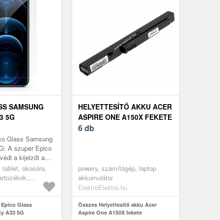
SS SAMSUNG
HELYETTESÍTŐ AKKU ACER
3 5G
ASPIRE ONE A150X FEKETE
6 db
ico Glass Samsung
G: A szuper Epico
édi a kijelzőt a
jtéskor pedig
, tablet, okosóra,
powery, számítógép, laptop
t az ütődések e...
tartozékok,
akkumulátor
ElektroElektro.hu
 Epico Glass
Összes Helyettesítő akku Acer
y A33 5G
Aspire One A150X fekete