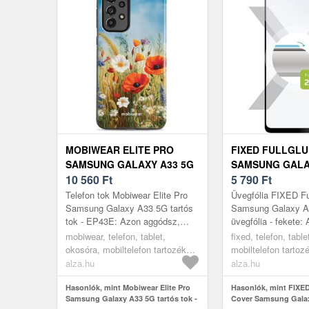
MOBIWEAR ELITE PRO
FIXED FULLGL
SAMSUNG GALAXY A33 5G
SAMSUNG GALA
TARTÓS TOK - EP43E
10 560
Ft
ÜVEGFÓLIA - F
5 790
Ft
Telefon tok Mobiwear Elite Pro
Üvegfólia FIXED Fu
Samsung Galaxy A33 5G tartós
Samsung Galaxy A
tok - EP43E: Azon aggódsz,
üvegfólia - fekete:
hogy vadi új telefonod
FIXED üvegfólia m
mobiwear, telefon, tablet,
fixed, telefon, tabl
megsérülhet? Eme SAMSUNG
kijelzőt a karcoktól
okosóra, mobiltelefon tartozékok,
mobiltelefon tartoz
Galaxy A33 t...
pedig ...
tokok
üvegfóliák
alza.hu
alza.hu
Hasonlók, mint Mobiwear Elite Pro
Hasonlók, mint FIXED
Samsung Galaxy A33 5G tartós tok -
Cover Samsung Gala