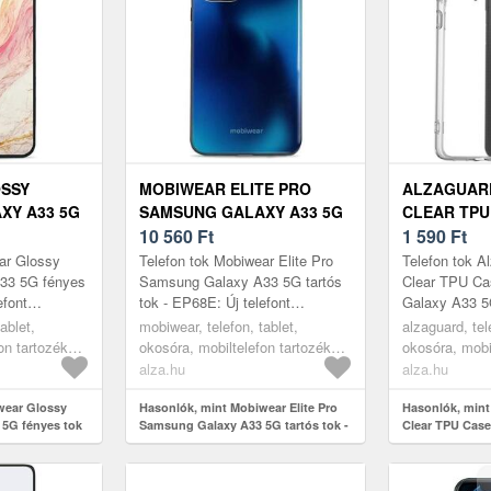
SSY
MOBIWEAR ELITE PRO
ALZAGUAR
XY A33 5G
SAMSUNG GALAXY A33 5G
CLEAR TPU
G027G
TARTÓS TOK - EP68E
10 560
Ft
SAMSUNG G
1 590
Ft
TOK
ar Glossy
Telefon tok Mobiwear Elite Pro
Telefon tok A
33 5G fényes
Samsung Galaxy A33 5G tartós
Clear TPU C
efont
tok - EP68E: Új telefont
Galaxy A33 5
z az esetleges
vásároltál, és félsz, hogy
vyplněn Altern
ablet,
mobiwear, telefon, tablet,
alzaguard, tel
en SAMSUNG
megsérül? Eme praktikus
fotografii!Az
on tartozékok,
okosóra, mobiltelefon tartozékok,
okosóra, mobi
SAMSUNG Gal...
Clear TPU ...
tokok
tokok
alza.hu
alza.hu
wear Glossy
Hasonlók, mint Mobiwear Elite Pro
Hasonlók, mint
5G fényes tok
Samsung Galaxy A33 5G tartós tok -
Clear TPU Cas
EP68E
A33 5G tok