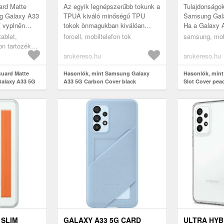
ard Matte
Az egyik legnépszerűbb tokunk a
Tulajdonságok
g Galaxy A33
TPUA kiváló minőségű TPU
Samsung Gala
í vyplněn
tokok önmagukban kiválóan
Ha a Galaxy A
otografii!Az
csavarhatóak, tekerhetőek, akár
zsebedben, a
tablet,
forcell, mobiltelefon tok
samsung, mobi
TPU Case a
össze is hajthatóak és zsebbe
minden, amir
on tartozékok,
te...
szükséged va.
arukereso.hu
arukereso.hu
Guard Matte
Hasonlók, mint Samsung Galaxy
Hasonlók, mint
alaxy A33 5G
A33 5G Carbon Cover black
Slot Cover pea
OA336TPEGW
 SLIM
GALAXY A33 5G CARD
ULTRA HYB