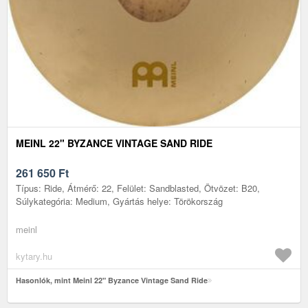
MEINL 22" BYZANCE VINTAGE SAND RIDE
261 650
Ft
Típus: Ride, Átmérő: 22, Felület: Sandblasted, Ötvözet: B20,
Súlykategória: Medium, Gyártás helye: Törökország
meinl
kytary.hu
Hasonlók, mint Meinl 22" Byzance Vintage Sand Ride