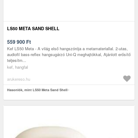
LS50 META SAND SHELL
559 900
Ft
Kef LS50 Meta - A világ első hangszórója a metamateriallal. 2-utas,
audiofil bass-reflex hangsugárzó Uni-Q meghajtókkal, Ajánlott erősítő
teljesítm...
kef, hangfal
arukereso.hu
Hasonlók, mint LS50 Meta Sand Shell