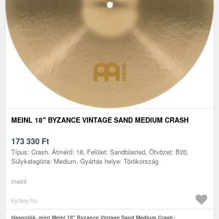
MEINL 18" BYZANCE VINTAGE SAND MEDIUM CRASH
173 330
Ft
Típus: Crash, Átmérő: 18, Felület: Sandblasted, Ötvözet: B20,
Súlykategória: Medium, Gyártás helye: Törökország
meinl
kytary.hu
Hasonlók, mint Meinl 18" Byzance Vintage Sand Medium Crash