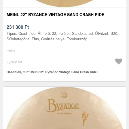
MEINL 22" BYZANCE VINTAGE SAND CRASH RIDE
231 300
Ft
Típus: Crash ride, Átmérő: 22, Felület: Sandblasted, Ötvözet: B20,
Súlykategória: Thin, Gyártás helye: Törökország
meinl
kytary.hu
Hasonlók, mint Meinl 22" Byzance Vintage Sand Crash Ride