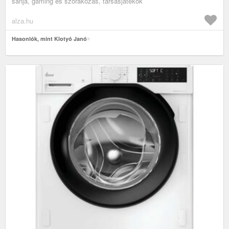
sanja, gaming és szórakozás, társasjátékok
alza.hu
Hasonlók, mint Klotyó Janó