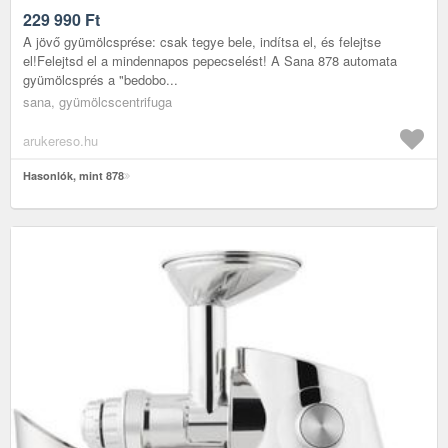
229 990
Ft
A jövő gyümölcsprése: csak tegye bele, indítsa el, és felejtse
el!Felejtsd el a mindennapos pepecselést! A Sana 878 automata
gyümölcsprés a "bedobo...
sana, gyümölcscentrifuga
arukereso.hu
Hasonlók, mint 878