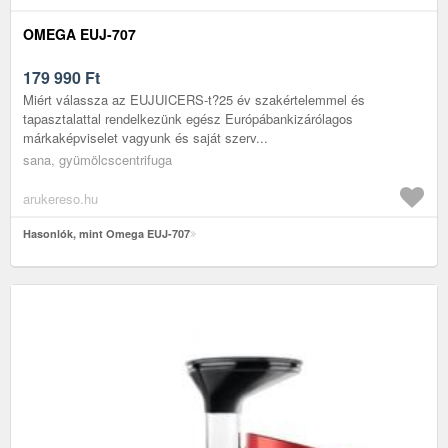
OMEGA EUJ-707
179 990
Ft
Miért válassza az EUJUICERS-t?25 év szakértelemmel és
tapasztalattal rendelkezünk egész Európábankizárólagos
márkaképviselet vagyunk és saját szerv...
sana, gyümölcscentrifuga
arukereso.hu
Hasonlók, mint Omega EUJ-707