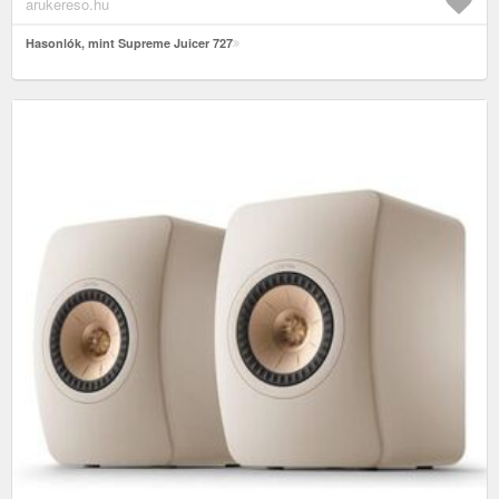
arukereso.hu
Hasonlók, mint Supreme Juicer 727