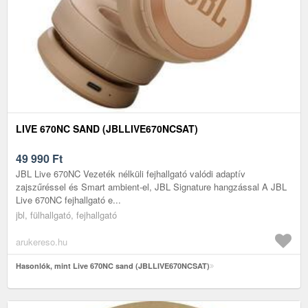
LIVE 670NC SAND (JBLLIVE670NCSAT)
49 990
Ft
JBL Live 670NC Vezeték nélküli fejhallgató valódi adaptív
zajszűréssel és Smart ambient-el, JBL Signature hangzással A JBL
Live 670NC fejhallgató e...
jbl, fülhallgató, fejhallgató
arukereso.hu
Hasonlók, mint Live 670NC sand (JBLLIVE670NCSAT)