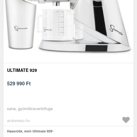
ULTIMATE 929
529 990
Ft
sana, gyümölcscentrifuga
arukereso.hu
Hasonlók, mint Ultimate 929