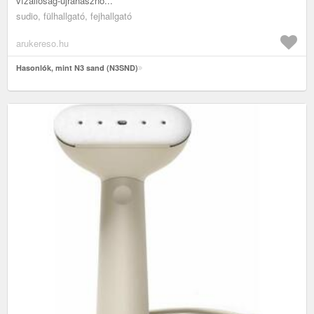
vízállóság-újrahaszno...
sudio, fülhallgató, fejhallgató
arukereso.hu
Hasonlók, mint N3 sand (N3SND)