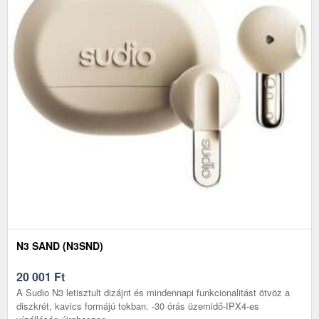
N3 SAND (N3SND)
20 001
Ft
A Sudio N3 letisztult dizájnt és mindennapi funkcionalitást ötvöz a
diszkrét, kavics formájú tokban. -30 órás üzemidő-IPX4-es