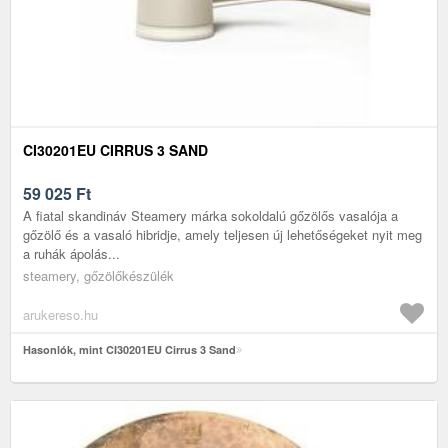
CI30201EU CIRRUS 3 SAND
59 025
Ft
A fiatal skandináv Steamery márka sokoldalú gőzölős vasalója a
gőzölő és a vasaló hibridje, amely teljesen új lehetőségeket nyit meg
a ruhák ápolás...
steamery, gőzölőkészülék
arukereso.hu
Hasonlók, mint CI30201EU Cirrus 3 Sand