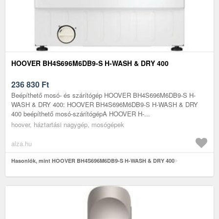
HOOVER BH4S696M6DB9-S H-WASH & DRY 400
236 830
Ft
Beépíthető mosó- és szárítógép HOOVER BH4S696M6DB9-S H-
WASH & DRY 400: HOOVER BH4S696M6DB9-S H-WASH & DRY
400 beépíthető mosó-szárítógépA HOOVER H-...
hoover, háztartási nagygép, mosógépek
alza.hu
Hasonlók, mint HOOVER BH4S696M6DB9-S H-WASH & DRY 400