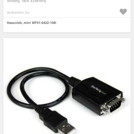
lanberg, rack szekrény
arukereso.hu
Hasonlók, mint WF01-6422-10B