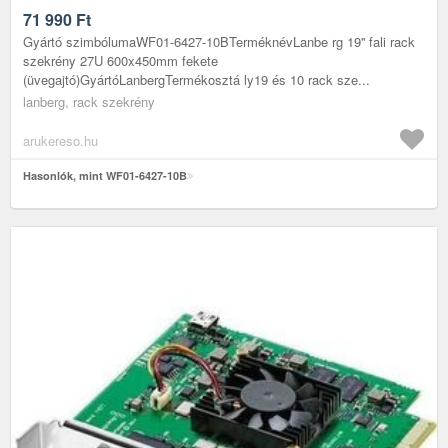
71 990
Ft
Gyártó szimbólumaWF01-6427-10BTerméknévLanbe rg 19'' fali rack
szekrény 27U 600x450mm fekete
(üvegajtó)GyártóLanbergTermékosztá ly19 és 10 rack sze...
lanberg, rack szekrény
arukereso.hu
Hasonlók, mint WF01-6427-10B