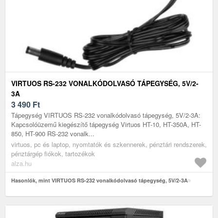
VIRTUOS RS-232 VONALKÓDOLVASÓ TÁPEGYSÉG, 5V/2-
3A
3 490
Ft
Tápegység VIRTUOS RS-232 vonalkódolvasó tápegység, 5V/2-3A:
Kapcsolóüzemű kiegészítő tápegység Virtuos HT-10, HT-350A, HT-
850, HT-900 RS-232 vonalk...
virtuos, pc és laptop, nyomtatók és szkennerek, pénztári rendszerek,
pénztárgép fiókok, tartozékok
alza.hu
Hasonlók, mint VIRTUOS RS-232 vonalkódolvasó tápegység, 5V/2-3A