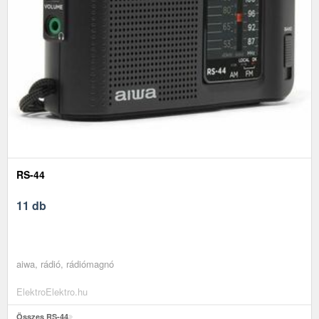
RS-44
11 db
aiwa, rádió, rádiómagnó
ElektroElektro.hu
Összes RS-44