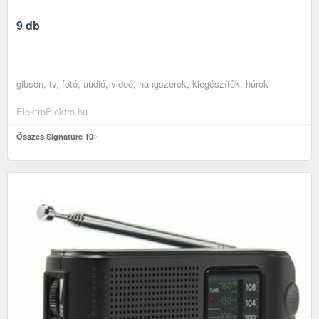
9 db
gibson, tv, fotó, audió, videó, hangszerek, kiegészítők, húrok
ElektroElektro.hu
Összes Signature 10