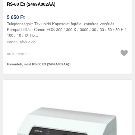
RS-60 E3 (2469A002AA)
5 650
Ft
Tulajdonságok: Távkioldó Kapcsolat fajtája: zsinóros vezérlés
Kompatibilitás: Canon EOS 300 / 300 X / 3000 / 30 / 33 / 50 / 50 E /
100 / 10 / IX Ho...
canon, távkioldó
arukereso.hu
Hasonlók, mint RS-60 E3 (2469A002AA)