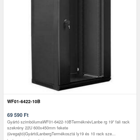
WF01-6422-10B
69 590
Ft
Gyártó szimbólumaWF01-6422-10BTerméknévLanbe rg 19'' fali rack
szekrény 22U 600x450mm fekete
(üvegajtó)GyártóLanbergTermékosztá ly19 és 10 rack sze...