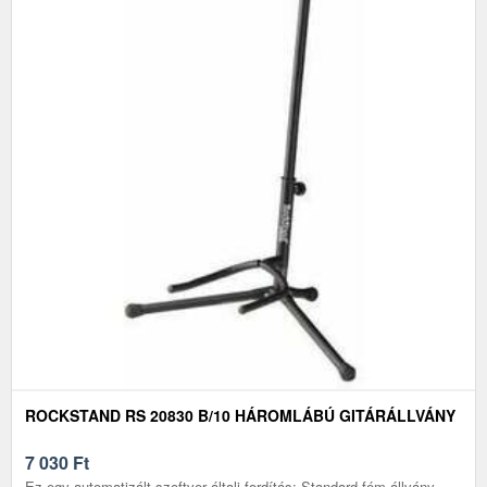
ROCKSTAND RS 20830 B/10 HÁROMLÁBÚ GITÁRÁLLVÁNY
7 030
Ft
Ez egy automatizált szoftver általi fordítás: Standard fém állvány