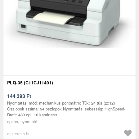
PLQ-35 (C11CJ11401)
144 393
Ft
Nyomtatási mód: mechanikus pontmátrix Tűk: 24 tűs (2x12)
Oszlopok száma: 94 oszlopok Nyomtatási sebesség: HighSpeed-
Draft: 480 cpi: 10 karakter/s, ...
epson, nyomtató
arukereso.hu