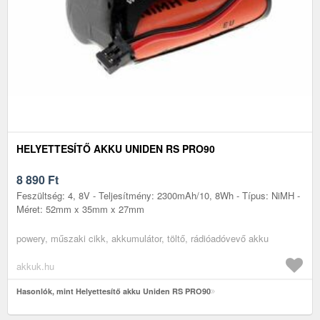
HELYETTESÍTŐ AKKU UNIDEN RS PRO90
8 890
Ft
Feszültség: 4, 8V - Teljesítmény: 2300mAh/10, 8Wh - Típus: NiMH -
Méret: 52mm x 35mm x 27mm
powery, műszaki cikk, akkumulátor, töltő, rádióadóvevő akku
akkuk.hu
Hasonlók, mint Helyettesítő akku Uniden RS PRO90