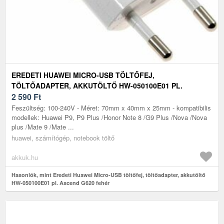
EREDETI HUAWEI MICRO-USB TÖLTŐFEJ,
TÖLTŐADAPTER, AKKUTÖLTŐ HW-050100E01 PL.
ASCEND G620 FEHÉR
2 590
Ft
Feszültség: 100-240V - Méret: 70mm x 40mm x 25mm - kompatibilis
modellek: Huawei P9, P9 Plus /Honor Note 8 /G9 Plus /Nova /Nova
plus /Mate 9 /Mate ...
huawei, számítógép, notebook töltő
akkuk.hu
Hasonlók, mint Eredeti Huawei Micro-USB töltőfej, töltőadapter, akkutöltő
HW-050100E01 pl. Ascend G620 fehér