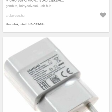
MICRO SDHC/MICRO SDXC Lapkaké...
gembird, kártyaolvasó, usb hub
arukereso.hu
Hasonlók, mint UHB-CR3-01