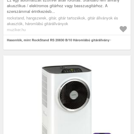
akusztikus / elektromos gitárhoz vagy basszusgitárhoz. A
szerszámmal érintkezésb...
rockstand, hangszerek, gitár, gitár tartozékok, gitár állványok és
akasztók, háromlábú gitárállványok
muziker.hu
Hasonlók, mint RockStand RS 20830 B/10 Háromlábú gitárállvány