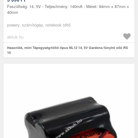
Feszültség: 14, 5V - Teljesítmény: 140mA - Méret: 94mm x 87mm x
40mm
powery, számítógép, notebook töltő
akkuk.hu
Hasonlók, mint Tápegység/töltő típus NL12 14, 5V Gardena fűnyíró olló RS
10