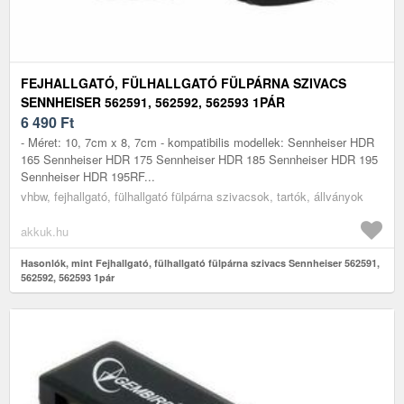
FEJHALLGATÓ, FÜLHALLGATÓ FÜLPÁRNA SZIVACS
SENNHEISER 562591, 562592, 562593 1PÁR
6 490
Ft
- Méret: 10, 7cm x 8, 7cm - kompatibilis modellek: Sennheiser HDR
165 Sennheiser HDR 175 Sennheiser HDR 185 Sennheiser HDR 195
Sennheiser HDR 195RF...
vhbw, fejhallgató, fülhallgató fülpárna szivacsok, tartók, állványok
akkuk.hu
Hasonlók, mint Fejhallgató, fülhallgató fülpárna szivacs Sennheiser 562591,
562592, 562593 1pár