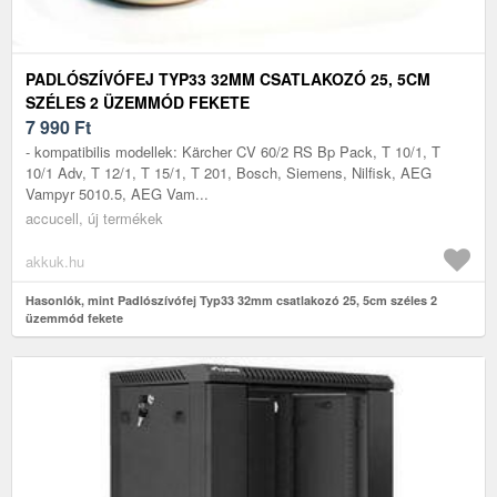
PADLÓSZÍVÓFEJ TYP33 32MM CSATLAKOZÓ 25, 5CM
SZÉLES 2 ÜZEMMÓD FEKETE
7 990
Ft
- kompatibilis modellek: Kärcher CV 60/2 RS Bp Pack, T 10/1, T
10/1 Adv, T 12/1, T 15/1, T 201, Bosch, Siemens, Nilfisk, AEG
Vampyr 5010.5, AEG Vam...
accucell, új termékek
akkuk.hu
Hasonlók, mint Padlószívófej Typ33 32mm csatlakozó 25, 5cm széles 2
üzemmód fekete