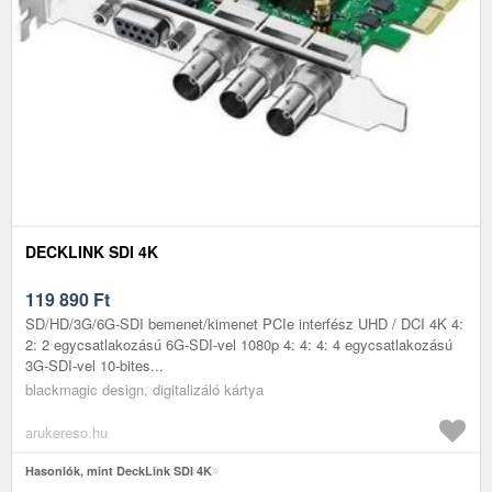
DECKLINK SDI 4K
119 890
Ft
SD/HD/3G/6G-SDI bemenet/kimenet PCIe interfész UHD / DCI 4K 4:
2: 2 egycsatlakozású 6G-SDI-vel 1080p 4: 4: 4: 4 egycsatlakozású
3G-SDI-vel 10-bites...
blackmagic design, digitalizáló kártya
arukereso.hu
Hasonlók, mint DeckLink SDI 4K