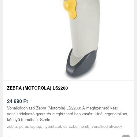
ZEBRA (MOTOROLA) LS2208
24 890
Ft
Vonalkódolvasó Zebra (Motorola) LS2208: A megfizethető kézi
vonalkódolvasó gyors és megbízható beolvasást kínál ergonomikus,
könnyű formában. Széle...
zebra, pc és laptop, nyomtatók és szkennerek, vonalkód olvasók