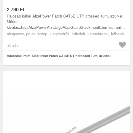
2 790
Ft
Hálózati kábel AlzaPower Patch CAT5E UTP crossed 10m, szürke:
Márka
kiválasztásaAlzaPowerAlzaErgoAlzaGuardBlackmontEternicoFerridaLa
ProromanceAlza...
alzapower, pc és laptop, kiegészítők, kábelek, konnektorok, kábelek
alza.hu
Hasonlók, mint AlzaPower Patch CAT5E UTP crossed 10m, szürke