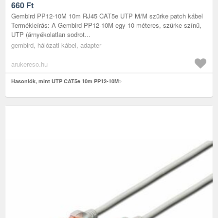
660
Ft
Gembird PP12-10M 10m RJ45 CAT5e UTP M/M szürke patch kábel
Termékleírás: A Gembird PP12-10M egy 10 méteres, szürke színű,
UTP (árnyékolatlan sodrot...
gembird, hálózati kábel, adapter
arukereso.hu
Hasonlók, mint UTP CAT5e 10m PP12-10M