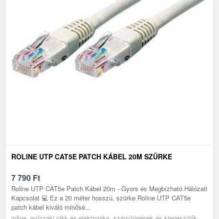
ROLINE UTP CAT5E PATCH KÁBEL 20M SZÜRKE
7 790
Ft
Roline UTP CAT5e Patch Kábel 20m - Gyors és Megbízható Hálózati
Kapcsolat 💻 Ez a 20 méter hosszú, szürke Roline UTP CAT5e
patch kábel kiváló minősé...
roline, műszaki cikk és elektronika, számítógépek és kiegészítők,