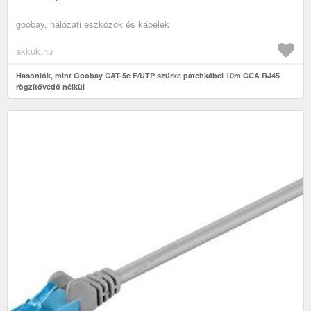
goobay, hálózati eszközök és kábelek
akkuk.hu
Hasonlók, mint Goobay CAT-5e F/UTP szürke patchkábel 10m CCA RJ45
rögzítővédő nélkül