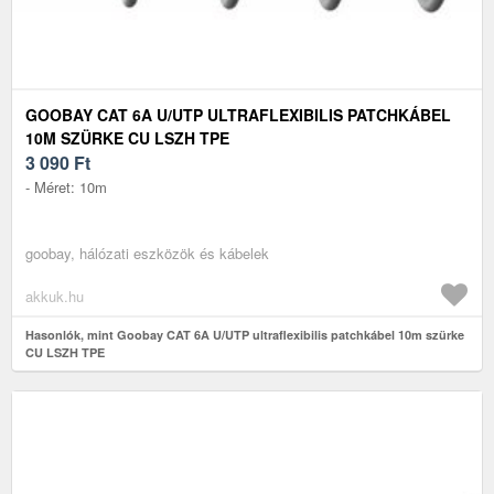
GOOBAY CAT 6A U/UTP ULTRAFLEXIBILIS PATCHKÁBEL
10M SZÜRKE CU LSZH TPE
3 090
Ft
- Méret: 10m
goobay, hálózati eszközök és kábelek
akkuk.hu
Hasonlók, mint Goobay CAT 6A U/UTP ultraflexibilis patchkábel 10m szürke
CU LSZH TPE