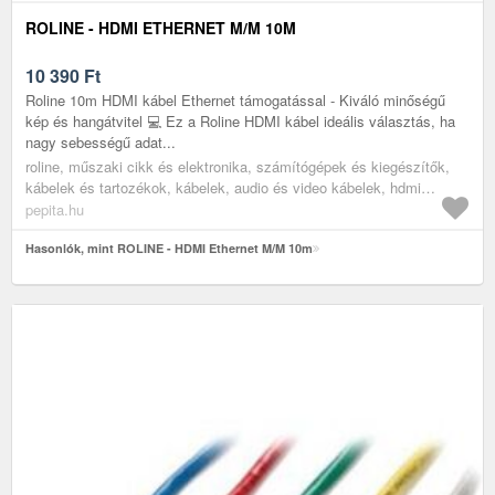
ROLINE - HDMI ETHERNET M/M 10M
10 390
Ft
Roline 10m HDMI kábel Ethernet támogatással - Kiváló minőségű
kép és hangátvitel 💻 Ez a Roline HDMI kábel ideális választás, ha
nagy sebességű adat...
roline, műszaki cikk és elektronika, számítógépek és kiegészítők,
kábelek és tartozékok, kábelek, audio és video kábelek, hdmi
kábelek
pepita.hu
Hasonlók, mint ROLINE - HDMI Ethernet M/M 10m