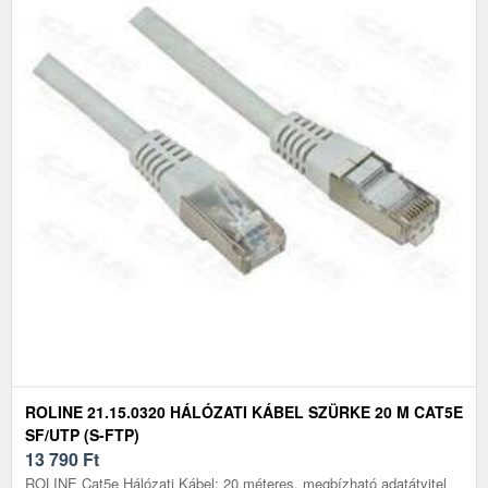
ROLINE 21.15.0320 HÁLÓZATI KÁBEL SZÜRKE 20 M CAT5E
SF/UTP (S-FTP)
13 790
Ft
ROLINE Cat5e Hálózati Kábel: 20 méteres, megbízható adatátvitel