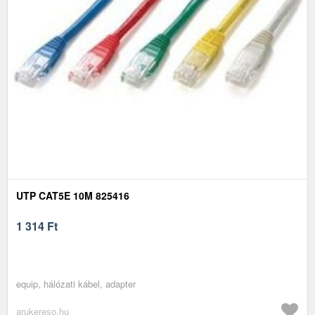
UTP CAT5E 10M 825416
1 314
Ft
equip, hálózati kábel, adapter
arukereso.hu