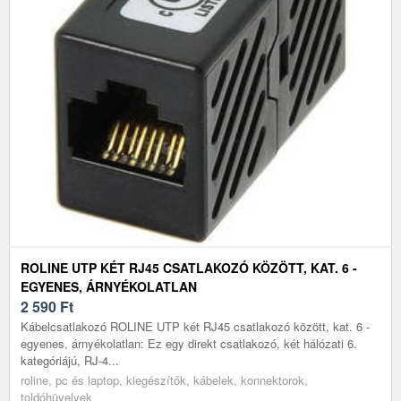
ROLINE UTP KÉT RJ45 CSATLAKOZÓ KÖZÖTT, KAT. 6 -
EGYENES, ÁRNYÉKOLATLAN
2 590
Ft
Kábelcsatlakozó ROLINE UTP két RJ45 csatlakozó között, kat. 6 -
egyenes, árnyékolatlan: Ez egy direkt csatlakozó, két hálózati 6.
kategóriájú, RJ-4...
roline, pc és laptop, kiegészítők, kábelek, konnektorok,
toldóhüvelyek