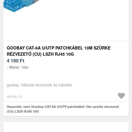
GOOBAY CAT-6A U/UTP PATCHKÁBEL 10M SZÜRKE
RÉZVEZETŐ (CU) LSZH RJ45 10G
4 190
Ft
- Méret: 10m
goobay, hálózati eszközök és kábelek
akkuk.hu
Hasonlók, mint Goobay CAT-6A U/UTP patchkábel 10m szürke rézvezető
(CU) LSZH RJ45 10G