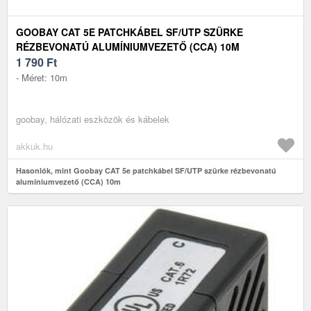
GOOBAY CAT 5E PATCHKÁBEL SF/UTP SZÜRKE
RÉZBEVONATÚ ALUMÍNIUMVEZETŐ (CCA) 10M
1 790
Ft
- Méret: 10m
goobay, hálózati eszközök és kábelek
akkuk.hu
Hasonlók, mint Goobay CAT 5e patchkábel SF/UTP szürke rézbevonatú
alumíniumvezető (CCA) 10m