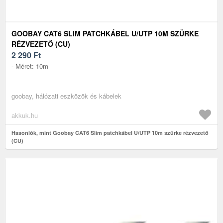
GOOBAY CAT6 SLIM PATCHKÁBEL U/UTP 10M SZÜRKE
RÉZVEZETŐ (CU)
2 290
Ft
- Méret: 10m
goobay, hálózati eszközök és kábelek
akkuk.hu
Hasonlók, mint Goobay CAT6 Slim patchkábel U/UTP 10m szürke rézvezető
(CU)