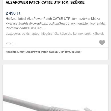
ALZAPOWER PATCH CAT5E UTP 10M, SZÜRKE
2 490
Ft
Hálózati kábel AlzaPower Patch CAT5E UTP 10m, szürke: Márka
kiválasztásaAlzaPowerAlzaErgoAlzaGuardBlackmontEternicoFerridaLa
ProromanceAlzaCaféTart...
alzapower, pc és laptop, kiegészítők, kábelek, konnektorok, kábelek
alza.hu
Hasonlók, mint AlzaPower Patch CAT5E UTP 10m, szürke