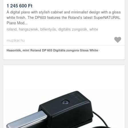
1 245 600
Ft
A digital piano with stylish cabinet and minimalist design with a gloss
white finish. The DP603 features the Roland’s latest SuperNATURAL
Piano Mod...
roland, hangszerek, billentyűs, digitális zongorák, white
muziker.hu
Hasonlók, mint Roland DP 603 Digitális zongora Gloss White