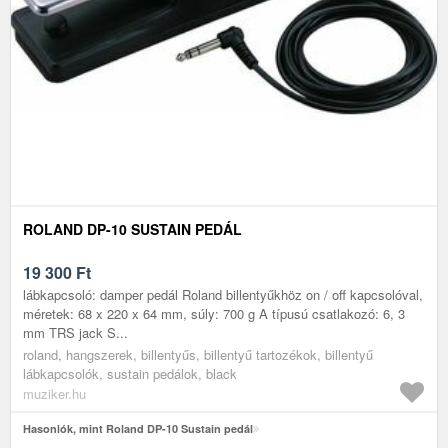
ROLAND DP-10 SUSTAIN PEDÁL
19 300
Ft
lábkapcsoló: damper pedál Roland billentyűkhöz on / off kapcsolóval,
méretek: 68 x 220 x 64 mm, súly: 700 g A típusú csatlakozó: 6, 3
mm TRS jack S...
roland, hangszerek, billentyűs, billentyű tartozékok, billentyű
lábkapcsolók, sustain pedálok, black
muziker.hu
Hasonlók, mint Roland DP-10 Sustain pedál