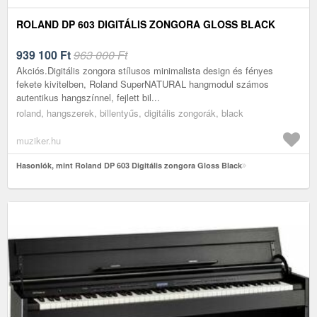
ROLAND DP 603 DIGITÁLIS ZONGORA GLOSS BLACK
939 100
Ft
963 000 Ft
Akciós.Digitális zongora stílusos minimalista design és fényes
fekete kivitelben, Roland SuperNATURAL hangmodul számos
autentikus hangszínnel, fejlett bil...
roland, hangszerek, billentyűs, digitális zongorák, black
muziker.hu
Hasonlók, mint Roland DP 603 Digitális zongora Gloss Black