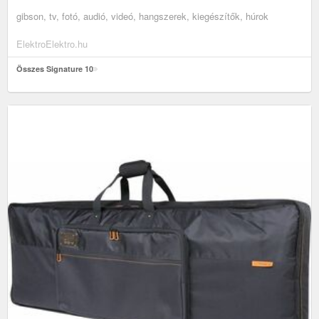
gibson, tv, fotó, audió, videó, hangszerek, kiegészítők, húrok
ElektroElektro.hu
Összes Signature 10