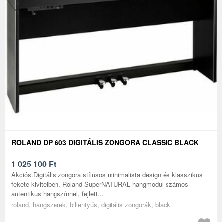
ROLAND DP 603 DIGITÁLIS ZONGORA CLASSIC BLACK
1 025 100
Ft
Akciós.Digitális zongora stílusos minimalista design és klasszikus
fekete kivitelben, Roland SuperNATURAL hangmodul számos
autentikus hangszínnel, fejlett...
roland, hangszerek, billentyűs, digitális zongorák, black