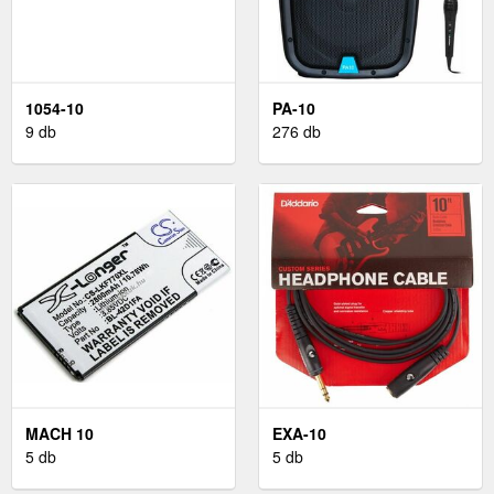
1054-10
PA-10
9 db
276 db
MACH 10
EXA-10
5 db
5 db