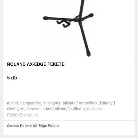
ROLAND AX-EDGE FEKETE
5 db
roland, hangszerek, billentyűs, billentyű tartozékok, billentyű
állványok, összecsukható billentyűs állványok, black
ElektroElektro.hu
Összes Roland AX-Edge Fekete