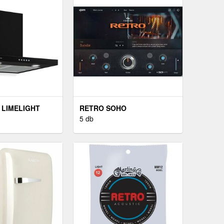
 LIMELIGHT
RETRO SOHO
VÓ
5 db