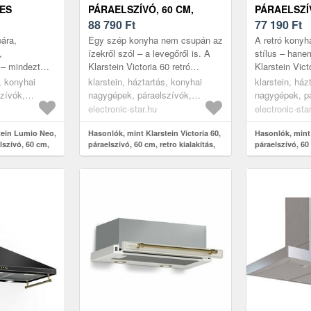
ES
PÁRAELSZÍVÓ, 60 CM,
PÁRAELSZÍV
0 CM, 610
RETRO KIALAKÍTÁS, 630 M³/
88 790
Ft
RETRO KIAL
77 190
Ft
ÉL, FEHÉR
Ó, 2 LED LÁMPA
Ó, 2 LED L
ára,
Egy szép konyha nem csupán az
A retró kony
,
ízekről szól – a levegőről is. A
stílus – hane
 – mindezt
Klarstein Victoria 60 retró
Klarstein Vict
lszívó
páraelszívó pillanatok alatt
páraelszívó b
s, konyhai
klarstein, háztartás, konyhai
klarstein, ház
ízhatóan
eltünteti a főzés közbeni g...
díszítőelemekk
zívók,
nagygépek, páraelszívók,
nagygépek, pá
in Lu...
vonalakkal po
áraelszívók
kéményes és fali páraelszívók
kéményes és f
electronic-star.hu
electronic-sta
tein Lumio Neo,
Hasonlók, mint Klarstein Victoria 60,
Hasonlók, mint 
lszívó, 60 cm,
páraelszívó, 60 cm, retro kialakítás,
páraelszívó, 60 
 fehér
630 m³/ó, 2 LED lámpa
630 m³/ó, 2 LE