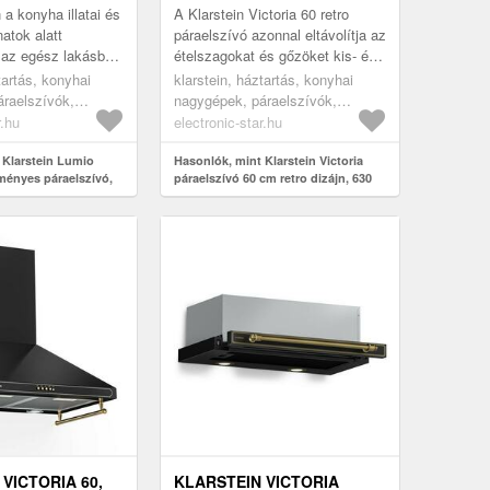
R
LED LÁMPA
a konyha illatai és
A Klarstein Victoria 60 retro
natok alatt
páraelszívó azonnal eltávolítja az
 az egész lakásban
ételszagokat és gőzöket kis- és
 ismeri, aki
közepes méretű konyhákból. A
tartás, konyhai
klarstein, háztartás, konyhai
időt a tűzhely...
dekoratív retro eleme...
raelszívók,
nagygépek, páraelszívók,
ali páraelszívók
kéményes és fali páraelszívók
r.hu
electronic-star.hu
 Klarstein Lumio
Hasonlók, mint Klarstein Victoria
éményes páraelszívó,
páraelszívó 60 cm retro dizájn, 630
, fehér
m³/h, 2 LED lámpa
VICTORIA 60,
KLARSTEIN VICTORIA