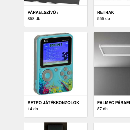
PÁRAELSZÍVÓ /
RETRAK
SZAGELSZÍVÓ
858 db
555 db
RETRO JÁTÉKKONZOLOK
FALMEC PÁRAE
14 db
87 db