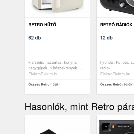
RETRO HŰTŐ
RETRÓ RÁDIÓK
62 db
12 db
klarstein, háztartás, konyhai
hyundai, tv, fotó, a
nagygépek, hűtőszekrények,
rádiók
minibár hűtők
ElektroElektro.hu
ElektroElektro.hu
Összes Retro hűtő
Összes Retró rádiók
Hasonlók, mint Retro pár