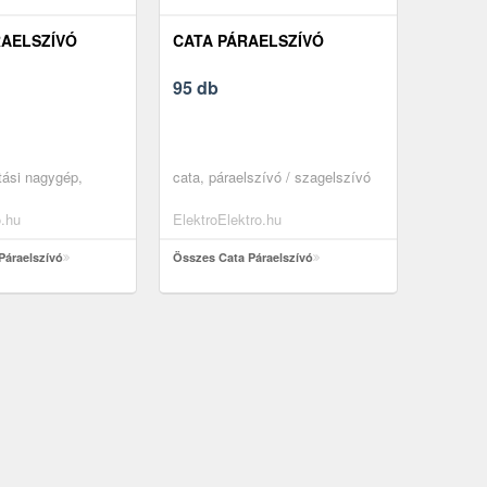
AELSZÍVÓ
CATA PÁRAELSZÍVÓ
95 db
tási nagygép,
cata, páraelszívó / szagelszívó
o.hu
ElektroElektro.hu
Páraelszívó
Összes Cata Páraelszívó