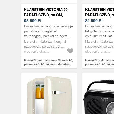
KLARSTEIN VICTORIA 90,
KLARSTEIN VICT
PÁRAELSZÍVÓ, 90 CM,
PÁRAELSZÍVÓ, 9
RETRO KIALAKÍTÁS, 644, 5
98 590
Ft
RETRO KIALAKÍT
81 990
Ft
M³/Ó, 2 LED LÁMPA
M³/Ó, 2 LED LÁ
Főzés közben a konyha levegője
Főzés közben a k
percek alatt megtelhet
felgyülemlő zsírsza
zsírszaggal, párával és égett
és sültkrumpli-illat 
illattal – a Klarstein Victoria 90
Victoria 90 mindez
klarstein, háztartás, konyhai
klarstein, háztartá
páraelszívó azonban mindezze...
eltávolítja, mielőtt a
nagygépek, páraelszívók,
nagygépek, páraels
kéményes és fali páraelszívók
kéményes és fali p
electronic-star.hu
electronic-star.hu
Hasonlók, mint Klarstein Victoria 90,
Hasonlók, mint Klarst
páraelszívó, 90 cm, retro kialakítás,
páraelszívó, 90 cm, re
644, 5 m³/ó, 2 LED lámpa
644, 5 m³/ó, 2 LED lá