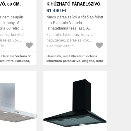
Ó, 60 CM,
KIHÚZHATÓ PÁRAELSZÍVÓ,
AKÍTÁS, 630 M³/
ELEGÁNS, RETRO
61 490
Ft
ÁMPA
IHLETÉSŰ, IDŐTÁLLÓ EEC
ha nem csupán
Nincs páraelszívó a főzőlap fölött
A++ 358, 54 M³/H 60 CM
m élmény. A
– a Klarstein Victoria
oria 60 retró
láthatatlanná teszi azt. A
ronzos
teleszkópos páraelszívó főzés
tartás, konyhai
klarstein, háztartás, konyhai
el és letisztult
közben kihúzódik az alsó
raelszívók,
nagygépek, páraelszívók,
ntos...
szekrén...
ali páraelszívók
beépített páraelszívók
r.hu
electronic-star.hu
Klarstein Victoria 60,
Hasonlók, mint Klarstein Victoria
cm, retro kialakítás,
kihúzható páraelszívó, elegáns, retro
D lámpa
ihletésű, időtálló EEC A++ 358, 54
m³/h 60 cm