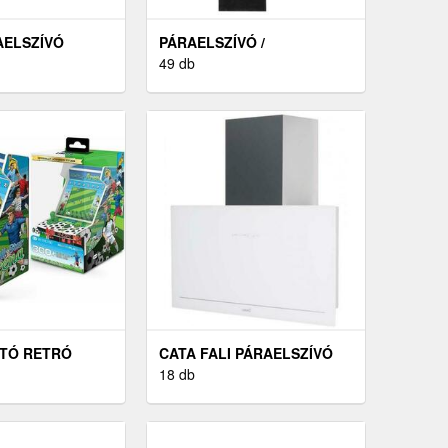
AELSZÍVÓ
PÁRAELSZÍVÓ /
SZAGELSZÍVÓ SZŰRŐ
49 db
TÓ RETRÓ
CATA FALI PÁRAELSZÍVÓ
ZOL
18 db