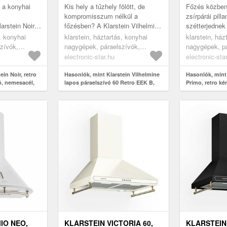
LÉGSZÁLLÍTÁS,
M³/Ó, FEHÉ
– a konyhai
Kis hely a tűzhely fölött, de
Főzés közben 
KIHÚZHATÓ
kompromisszum nélkül a
zsírpárái pilla
arstein Noir
főzésben? A Klarstein Vilhelmine
szétterjednek
/h
60 Retro teleszkópos páraelszívó
– ezt mindenki
s, konyhai
klarstein, háztartás, konyhai
klarstein, ház
 gondoskodik
pontosan ilyen konyhákhoz le...
szívesen tölt 
zívók,
nagygépek, páraelszívók,
nagygépek, pá
áraelszívók
beépített páraelszívók
kéményes és f
electronic-star.hu
electronic-sta
ein Noir, retro
Hasonlók, mint Klarstein Vilhelmine
Hasonlók, mint
ó, nemesacél,
lapos páraelszívó 60 Retro EEK B,
Primo, retro k
320 m³/h légszállítás, kihúzható
60 cm, 430 m³/ó
IO NEO,
KLARSTEIN VICTORIA 60,
KLARSTEIN 