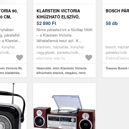
ORIA 90,
KLARSTEIN VICTORIA
BOSCH PÁR
0 CM,
KIHÚZHATÓ ELSZÍVÓ,
ÁS, 644, 5
ELEGÁNS, RETRO
52 890
Ft
58 db
MPA
IHLETÉSŰ, IDŐTÁLLÓ EEC
onyhában
Nincs páraelszívó a főzőlap fölött
A++ 358, 54 M³/H 60 CM
g, párafelhő
– a Klarstein Victoria
– a Klarstein
láthatatlanná teszi azt. A
t hatékonyan
teleszkópos páraelszívó főzés
s, konyhai
klarstein, háztartás, konyhai
bosch, háztar
 f...
közben kihúzódik az alsó
zívók,
nagygépek, páraelszívók,
páraelszívók
szekrén...
áraelszívók
teleszkópos páraelszívók
electronic-star.hu
ElektroElektr
ein Victoria 90,
Hasonlók, mint Klarstein Victoria
Összes Bosch 
tro kialakítás,
kihúzható elszívó, elegáns, retro
mpa
ihletésű, időtálló EEC A++ 358, 54
m³/h 60 cm