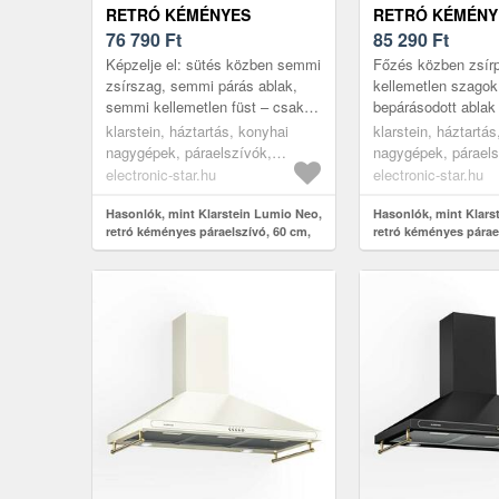
RETRÓ KÉMÉNYES
RETRÓ KÉMÉNY
PÁRAELSZÍVÓ, 60 CM, 610
76 790
Ft
PÁRAELSZÍVÓ, 6
85 290
Ft
M³/Ó, NEMESACÉL, FEKETE
M³/Ó, NEMESAC
Képzelje el: sütés közben semmi
Főzés közben zsírp
zsírszag, semmi párás ablak,
kellemetlen szagok
semmi kellemetlen füst – csak a
bepárásodott ablak
főzés öröme. A Klarstein Lumio
egy igazán jó párae
klarstein, háztartás, konyhai
klarstein, háztartá
Neo páraelszívó pontosa...
csendben és megb
nagygépek, páraelszívók,
nagygépek, páraels
megoldja. A Klarste
kéményes és fali páraelszívók
kéményes és fali p
electronic-star.hu
electronic-star.hu
Hasonlók, mint Klarstein Lumio Neo,
Hasonlók, mint Klars
retró kéményes páraelszívó, 60 cm,
retró kéményes párae
610 m³/ó, nemesacél, fekete
610 m³/ó, nemesacél,