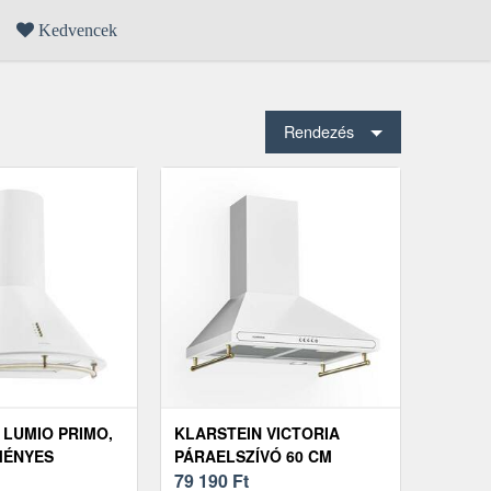
Kedvencek
Rendezés
 LUMIO PRIMO,
KLARSTEIN VICTORIA
MÉNYES
PÁRAELSZÍVÓ 60 CM
Ó, 60 CM, 430
RETRO DIZÁJN, 630 M³/H, 2
79 190
Ft