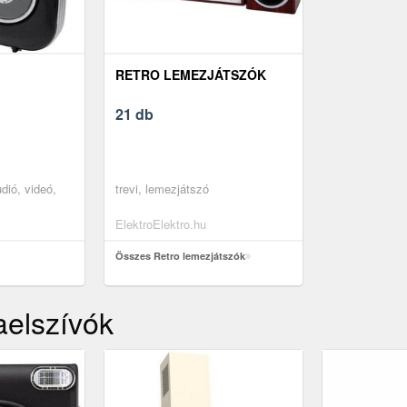
RETRO LEMEZJÁTSZÓK
21 db
udió, videó,
trevi, lemezjátszó
ElektroElektro.hu
Összes Retro lemezjátszók
aelszívók