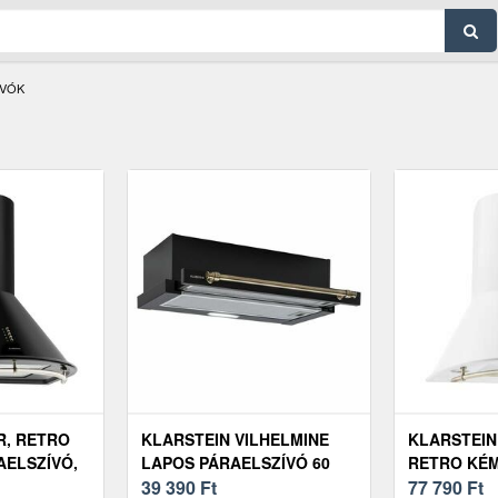
ÍVÓK
R, RETRO
KLARSTEIN VILHELMINE
KLARSTEIN
AELSZÍVÓ,
LAPOS PÁRAELSZÍVÓ 60
RETRO KÉ
EKETE
RETRO EEK B, 320 M³/H
39 390
Ft
PÁRAELSZÍV
77 790
Ft