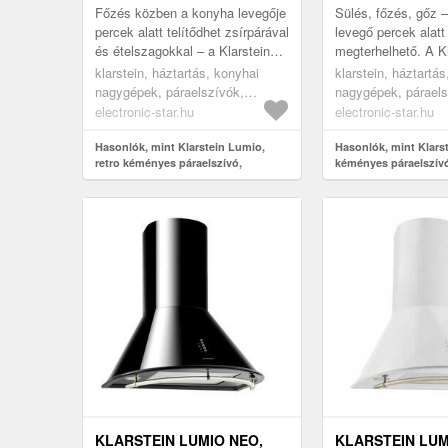
Főzés közben a konyha levegője
Sülés, főzés, gőz 
percek alatt telítődhet zsírpárával
levegő percek alatt
és ételszagokkal – a Klarstein
megterhelhető. A Kl
Lumio páraelszívó azonban akár
páraelszívó 352 m³
klarstein, háztartás, konyhai
klarstein, háztartá
352 m³/h szívótelj...
légteljesítménnyel
nagygépek, páraelszívók,
nagygépek, páraels
arról, hogy a...
kéményes és fali páraelszívók
kéményes és fali p
electronic-star.hu
electronic-star.hu
Hasonlók, mint Klarstein Lumio,
Hasonlók, mint Klarst
retro kéményes páraelszívó,
kéményes páraelszív
champagne
fekete
KLARSTEIN LUMIO NEO,
KLARSTEIN LUM