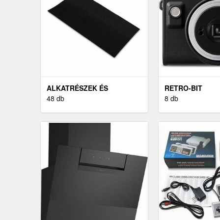
ALKATRÉSZEK ÉS
RETRO-BIT
TARTOZÉKOK
48 db
8 db
PÁRAELSZÍVÓKHOZ