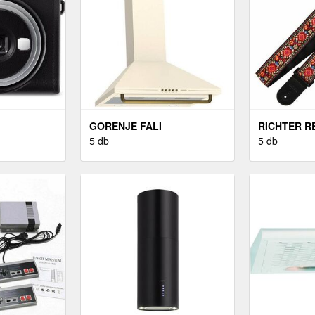
GORENJE FALI
RICHTER R
PÁRAELSZÍVÓ
5 db
5 db