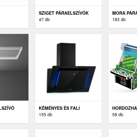
SZIGET PÁRAELSZÍVÓK
MORA PÁR
47 db
183 db
LSZÍVÓ
KÉMÉNYES ÉS FALI
HORDOZHA
PÁRAELSZÍVÓK
155 db
JÁTÉKKON
58 db