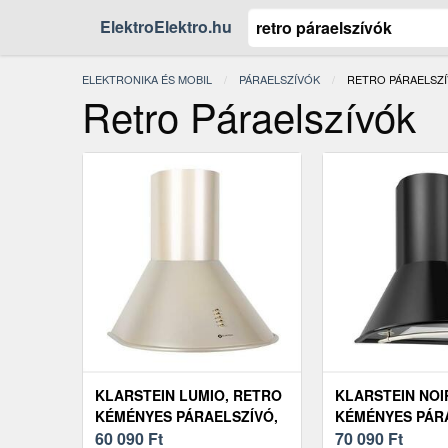
ElektroElektro.hu
ELEKTRONIKA ÉS MOBIL
PÁRAELSZÍVÓK
JELENLEGI:
RETRO PÁRAELSZ
Retro Páraelszívók
KLARSTEIN LUMIO, RETRO
KLARSTEIN NOI
KÉMÉNYES PÁRAELSZÍVÓ,
KÉMÉNYES PÁR
CHAMPAGNE
60 090
Ft
NEMESACÉL, F
70 090
Ft