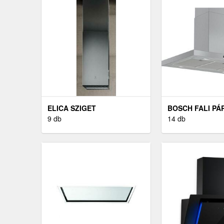
ELICA SZIGET
BOSCH FALI PÁ
PÁRAELSZÍVÓ
9 db
14 db