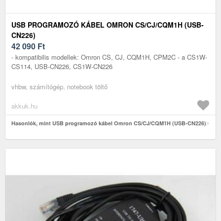
USB PROGRAMOZÓ KÁBEL OMRON CS/CJ/CQM1H (USB-
CN226)
42 090
Ft
- kompatibilis modellek: Omron CS, CJ, CQM1H, CPM2C - a CS1W-
CS114, USB-CN226, CS1W-CN226
vhbw, számítógép, notebook töltő
akkuk.hu
Hasonlók, mint USB programozó kábel Omron CS/CJ/CQM1H (USB-CN226)