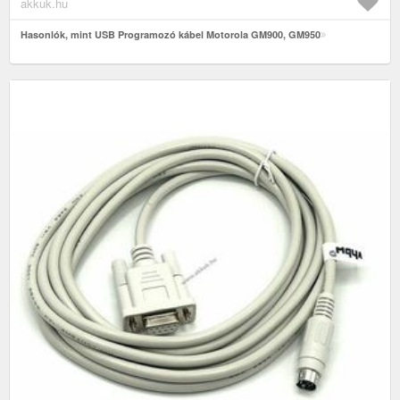
akkuk.hu
Hasonlók, mint USB Programozó kábel Motorola GM900, GM950