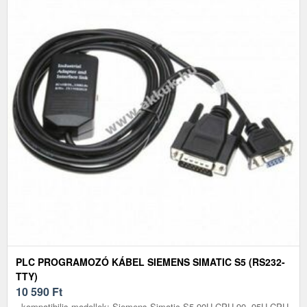
PLC PROGRAMOZÓ KÁBEL SIEMENS SIMATIC S5 (RS232-
TTY)
10 590
Ft
- kompatibilis modellek: Siemens Simatic S5 90U CPU 90, 95U CPU