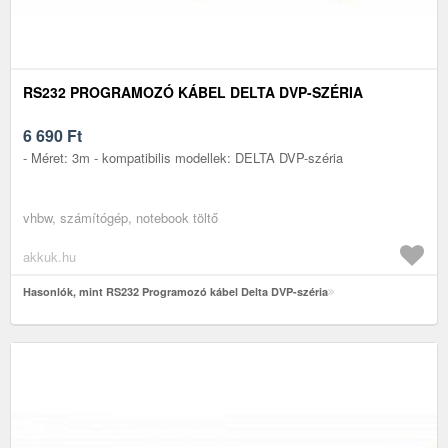
RS232 PROGRAMOZÓ KÁBEL DELTA DVP-SZÉRIA
6 690
Ft
- Méret: 3m - kompatibilis modellek: DELTA DVP-széria
vhbw, számítógép, notebook töltő
akkuk.hu
Hasonlók, mint RS232 Programozó kábel Delta DVP-széria