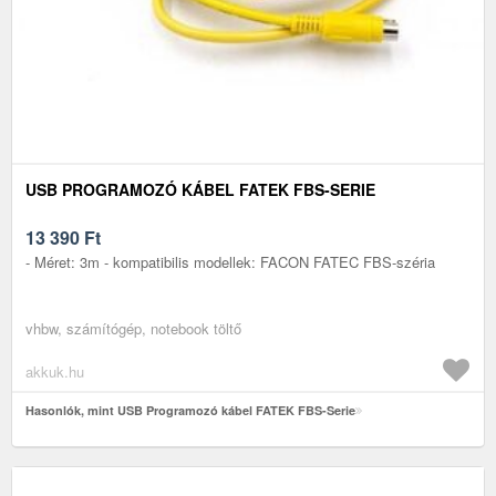
USB PROGRAMOZÓ KÁBEL FATEK FBS-SERIE
13 390
Ft
- Méret: 3m - kompatibilis modellek: FACON FATEC FBS-széria
vhbw, számítógép, notebook töltő
akkuk.hu
Hasonlók, mint USB Programozó kábel FATEK FBS-Serie