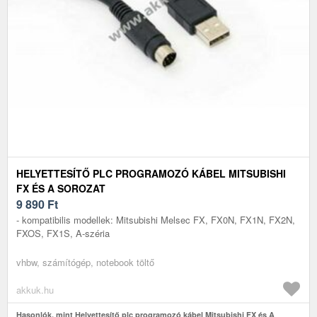
HELYETTESÍTŐ PLC PROGRAMOZÓ KÁBEL MITSUBISHI
FX ÉS A SOROZAT
9 890
Ft
- kompatibilis modellek: Mitsubishi Melsec FX, FX0N, FX1N, FX2N,
FXOS, FX1S, A-széria
vhbw, számítógép, notebook töltő
akkuk.hu
Hasonlók, mint Helyettesítő plc programozó kábel Mitsubishi FX és A