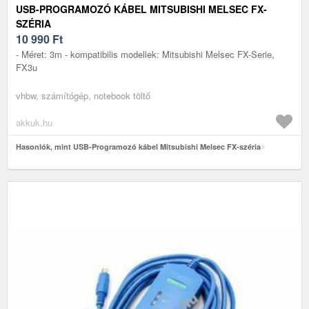
USB-PROGRAMOZÓ KÁBEL MITSUBISHI MELSEC FX-
SZÉRIA
10 990
Ft
- Méret: 3m - kompatibilis modellek: Mitsubishi Melsec FX-Serie,
FX3u
vhbw, számítógép, notebook töltő
akkuk.hu
Hasonlók, mint USB-Programozó kábel Mitsubishi Melsec FX-széria