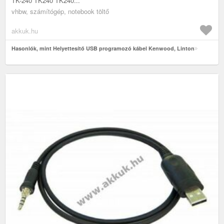
TK-240 TK240 TK240...
vhbw, számítógép, notebook töltő
akkuk.hu
Hasonlók, mint Helyettesítő USB programozó kábel Kenwood, Linton