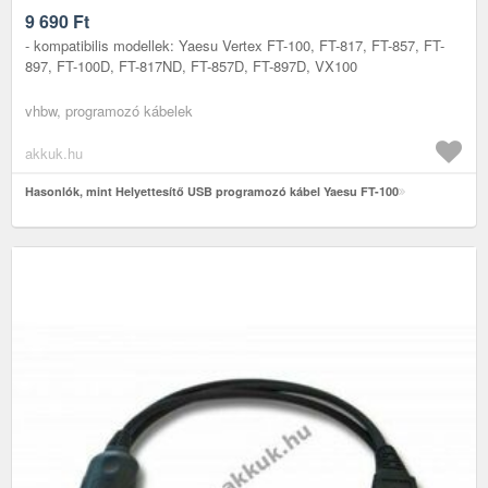
9 690
Ft
- kompatibilis modellek: Yaesu Vertex FT-100, FT-817, FT-857, FT-
897, FT-100D, FT-817ND, FT-857D, FT-897D, VX100
vhbw, programozó kábelek
akkuk.hu
Hasonlók, mint Helyettesítő USB programozó kábel Yaesu FT-100