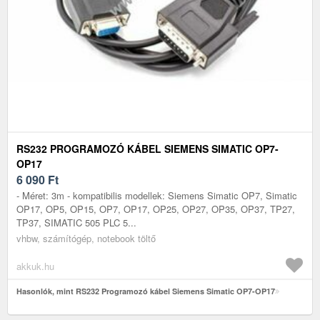
RS232 PROGRAMOZÓ KÁBEL SIEMENS SIMATIC OP7-
OP17
6 090
Ft
- Méret: 3m - kompatibilis modellek: Siemens Simatic OP7, Simatic
OP17, OP5, OP15, OP7, OP17, OP25, OP27, OP35, OP37, TP27,
TP37, SIMATIC 505 PLC 5...
vhbw, számítógép, notebook töltő
akkuk.hu
Hasonlók, mint RS232 Programozó kábel Siemens Simatic OP7-OP17