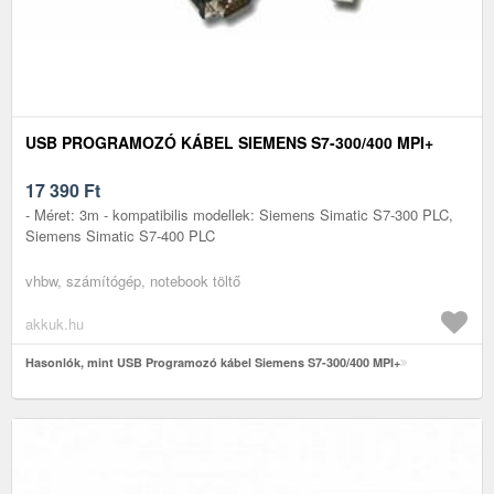
USB PROGRAMOZÓ KÁBEL SIEMENS S7-300/400 MPI+
17 390
Ft
- Méret: 3m - kompatibilis modellek: Siemens Simatic S7-300 PLC,
Siemens Simatic S7-400 PLC
vhbw, számítógép, notebook töltő
akkuk.hu
Hasonlók, mint USB Programozó kábel Siemens S7-300/400 MPI+