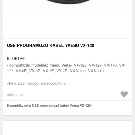
USB PROGRAMOZÓ KÁBEL YAESU VX-120
8 790
Ft
- kompatibilis modellek: Yaesu Vertex VX-120, VX-127, VX-170, VX-
177, VX-6E, VX-6R, VX-7E, VX-7R, VXA-700, VXA-710
vhbw, számítógép, notebook töltő
akkuk.hu
Hasonlók, mint USB programozó kábel Yaesu VX-120