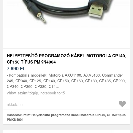
HELYETTESÍTŐ PROGRAMOZÓ KÁBEL MOTOROLA CP140,
CP150 TÍPUS PMKN4004
7 690
Ft
- kompatibilis modellek: Motorola AXU4100, AXV5100, Commander
245, CP040, CP125, CP140, CP150, CP160, CP180, CP185, CP200,
CP340, CP360, CP380, CT1...
vhbw, számítógép, notebook töltő
akkuk.hu
Hasonlók, mint Helyettesítő programozó kábel Motorola CP140, CP150 típus
PMKN4004