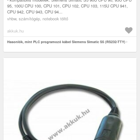
95, 100U CPU 100, CPU 101, CPU 102, CPU 103, 115U CPU 941,
CPU 942, CPU 943, CPU 94...
vhbw, számítógép, notebook töltő
akkuk.hu
Hasonlók, mint PLC programozó kábel Siemens Simatic S5 (RS232-TTY)