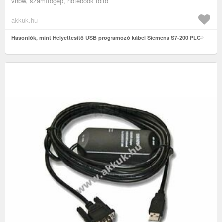
vhbw, számítógép, notebook töltő
akkuk.hu
Hasonlók, mint Helyettesítő USB programozó kábel Siemens S7-200 PLC