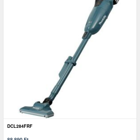
DCL284FRF
88 890
Ft