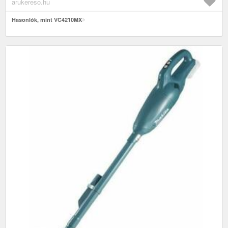
arukereso.hu
Hasonlók, mint VC4210MX