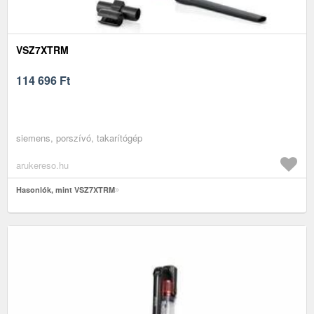
VSZ7XTRM
114 696
Ft
siemens, porszívó, takarítógép
arukereso.hu
Hasonlók, mint VSZ7XTRM