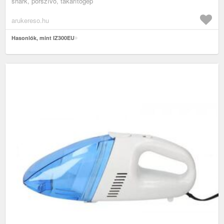
shark, porszívó, takarítógép
arukereso.hu
Hasonlók, mint IZ300EU