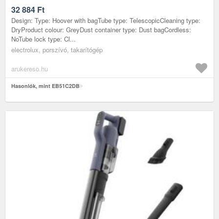
32 884
Ft
Design: Type: Hoover with bagTube type: TelescopicCleaning type:
DryProduct colour: GreyDust container type: Dust bagCordless:
NoTube lock type: Cl...
electrolux, porszívó, takarítógép
arukereso.hu
Hasonlók, mint EB51C2DB