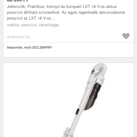
Jellemzők: Praktikus, könnyű és kompakt LXT 18 V-os akkus
porszívó állítható szívóerővel. Az egyik legerősebb akkumulátoros
porszívó az LXT 18 V-os...
makita, porszívó, takarítógép
arukereso.hu
Hasonlók, mint DCL284FRF