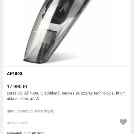
AP1600
17 990
Ft
porszívó, AP1600, újratölthető, nedves és száraz technológia, lítium
akkumulátor, 40 W
girmi, porszívó, takarítógép
arukereso.hu
Hasonlók, mint AP1600