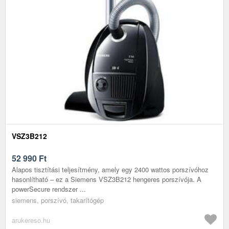
VSZ3B212
52 990
Ft
Alapos tisztítási teljesítmény, amely egy 2400 wattos porszívóhoz
hasonlítható – ez a Siemens VSZ3B212 hengeres porszívója. A
powerSecure rendszer ...
siemens, porszívó, takarítógép
arukereso.hu