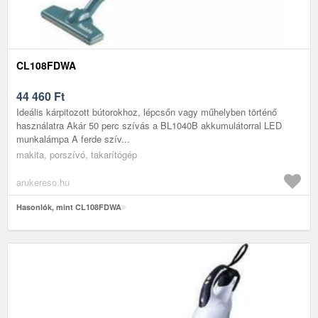
CL108FDWA
44 460
Ft
Ideális kárpitozott bútorokhoz, lépcsőn vagy műhelyben történő
használatra Akár 50 perc szívás a BL1040B akkumulátorral LED
munkalámpa A ferde szív...
makita, porszívó, takarítógép
arukereso.hu
Hasonlók, mint CL108FDWA