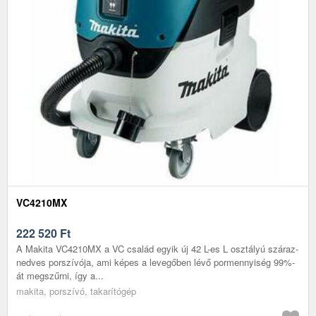
VC4210MX
222 520
Ft
A Makita VC4210MX a VC család egyik új 42 L-es L osztályú száraz-
nedves porszívója, ami képes a levegőben lévő pormennyiség 99%-
át megszűrni, így a...
makita, porszívó, takarítógép