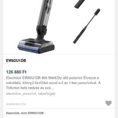
EW82U1DB
126 880
Ft
Electrolux EW82U1DB 800 Wet&Dry álló porszívó Élvezze a
sokoldalú, könnyű tisztítást ezzel a 2 az 1-ben porszívóval. A
TriAction kefe nedves és szá...
electrolux, porszívó, takarítógép
arukereso.hu
Hasonlók, mint EW82U1DB