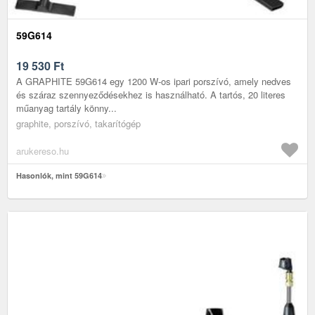
59G614
19 530
Ft
A GRAPHITE 59G614 egy 1200 W-os ipari porszívó, amely nedves
és száraz szennyeződésekhez is használható. A tartós, 20 literes
műanyag tartály könny...
graphite, porszívó, takarítógép
arukereso.hu
Hasonlók, mint 59G614