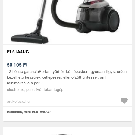
EL61A4UG
50 105
Ft
12 hónap garanciaPortart lyürítés két lépésben, gyorsan Egyszerűen
kezelhető készülék kétlépéses, ellenőrzött ürítéssel, ami
minimalizálja a por ki...
electrolux, porszívó, takarítógép
arukereso.hu
Hasonlók, mint EL61A4UG