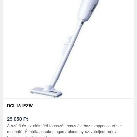
DCL181FZW
25 050
Ft
A szűrő és az előszűrő többszöri használathoz szappanos vízzel
mosható. Érintőkapcsoló magas / alacsony szívóteljesítmény