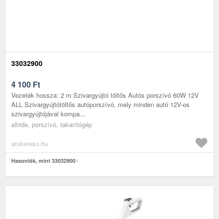
33032900
4 100
Ft
Vezeték hossza: 2 m Szivargyújtó töltős Autós porszívó 60W 12V
ALL Szivargyújtótöltős autóporszívó, mely minden autó 12V-os
szivargyújtójával kompa...
allride, porszívó, takarítógép
arukereso.hu
Hasonlók, mint 33032900