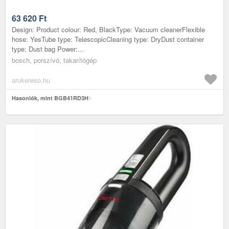
63 620
Ft
Design: Product colour: Red, BlackType: Vacuum cleanerFlexible
hose: YesTube type: TelescopicCleaning type: DryDust container
type: Dust bag Power:...
bosch, porszívó, takarítógép
arukereso.hu
Hasonlók, mint BGB41RD3H