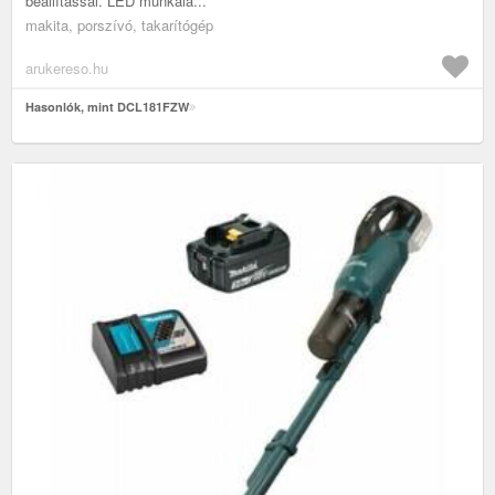
beállítással. LED munkalá...
makita, porszívó, takarítógép
arukereso.hu
Hasonlók, mint DCL181FZW