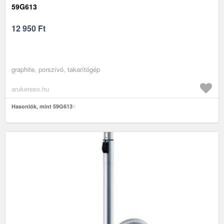
59G613
12 950
Ft
graphite, porszívó, takarítógép
arukereso.hu
Hasonlók, mint 59G613