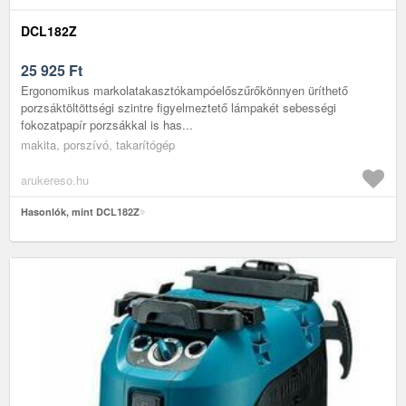
DCL182Z
25 925
Ft
Ergonomikus markolatakasztókampóelőszűrőkönnyen üríthető
porzsáktöltöttségi szintre figyelmeztető lámpakét sebességi
fokozatpapír porzsákkal is has...
makita, porszívó, takarítógép
arukereso.hu
Hasonlók, mint DCL182Z