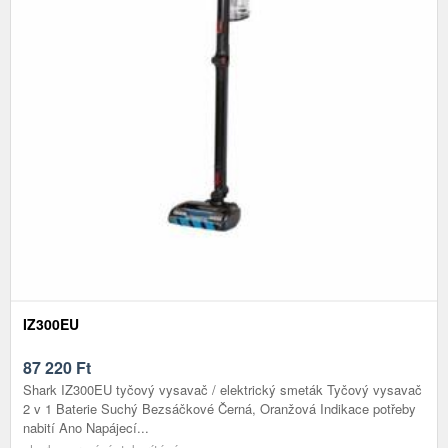
IZ300EU
87 220
Ft
Shark IZ300EU tyčový vysavač / elektrický smeták Tyčový vysavač
2 v 1 Baterie Suchý Bezsáčkové Černá, Oranžová Indikace potřeby
nabití Ano Napájecí...