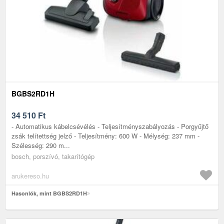
BGBS2RD1H
34 510
Ft
- Automatikus kábelcsévélés - Teljesítményszabályozás - Porgyűjtő
zsák telítettség jelző - Teljesítmény: 600 W - Mélység: 237 mm -
Szélesség: 290 m...
bosch, porszívó, takarítógép
arukereso.hu
Hasonlók, mint BGBS2RD1H