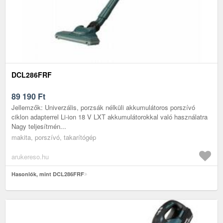
DCL286FRF
89 190
Ft
Jellemzők: Univerzális, porzsák nélküli akkumulátoros porszívó
ciklon adapterrel Li-ion 18 V LXT akkumulátorokkal való használatra
Nagy teljesítmén...
makita, porszívó, takarítógép
arukereso.hu
Hasonlók, mint DCL286FRF