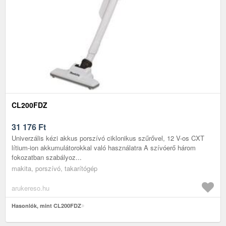
CL200FDZ
31 176
Ft
Univerzális kézi akkus porszívó ciklonikus szűrővel, 12 V-os CXT
lítium-ion akkumulátorokkal való használatra A szívóerő három
fokozatban szabályoz...
makita, porszívó, takarítógép
arukereso.hu
Hasonlók, mint CL200FDZ